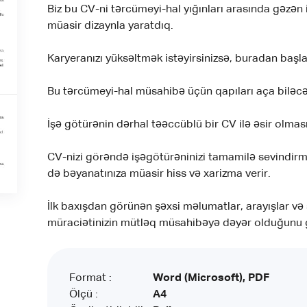
Biz bu CV-ni tərcümeyi-hal yığınları arasında gəzən
müasir dizaynla yaratdıq.
Karyeranızı yüksəltmək istəyirsinizsə, buradan başla
Bu tərcümeyi-hal müsahibə üçün qapıları aça biləcək
İşə götürənin dərhal təəccüblü bir CV ilə əsir olmas
CV-nizi görəndə işəgötürəninizi tamamilə sevindirm
də bəyanatınıza müasir hiss və xarizma verir.
İlk baxışdan görünən şəxsi məlumatlar, arayışlar və 
müraciətinizin mütləq müsahibəyə dəyər olduğunu gö
Format :
Word (Microsoft), PDF
Ölçü :
A4