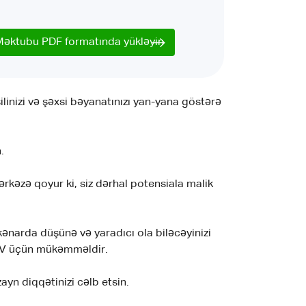
Məktubu PDF formatında yükləyin
ilinizi və şəxsi bəyanatınızı yan-yana göstərə
.
ərkəzə qoyur ki, siz dərhal potensiala malik
 kənarda düşünə və yaradıcı ola biləcəyinizi
 CV üçün mükəmməldir.
ayn diqqətinizi cəlb etsin.