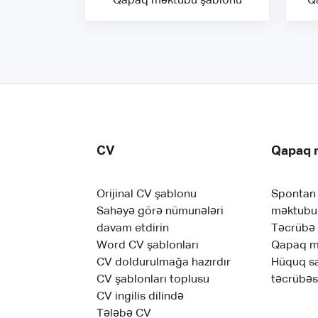
Qapaq məktubu şablonu
Q
CV
Qapaq 
Orijinal CV şablonu
Spontan 
Sahəyə görə nümunələri
məktubu 
davam etdirin
Təcrübə
Word CV şablonları
Qapaq mə
CV doldurulmağa hazırdır
Hüquq s
CV şablonları toplusu
təcrübəs
CV ingilis dilində
Tələbə CV