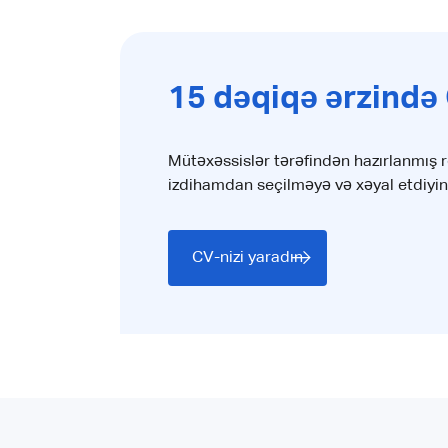
15 dəqiqə ərzində 
Mütəxəssislər tərəfindən hazırlanmış 
izdihamdan seçilməyə və xəyal etdiyi
CV-nizi yaradın