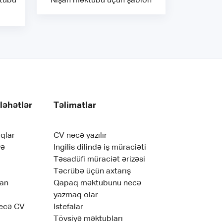
ktubu
Nişan məktubu üçün şablon
ləhətlər
Təlimatlar
qlar
CV necə yazılır
və
İngilis dilində iş müraciəti
Təsadüfi müraciət ərizəsi
Təcrübə üçün axtarış
nan
Qapaq məktubunu necə
yazmaq olar
necə CV
Istefalar
Tövsiyə məktubları