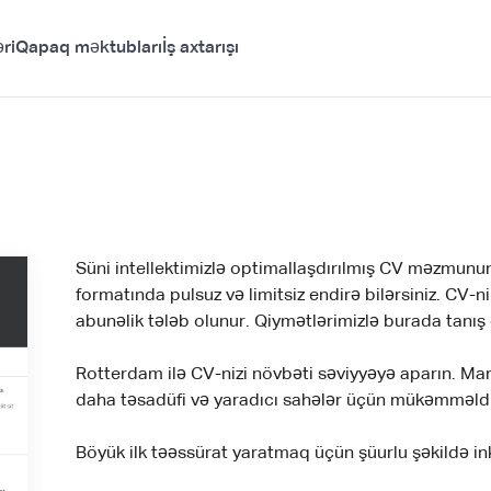
ri
Qapaq məktubları
İş axtarışı
Süni intellektimizlə optimallaşdırılmış CV məzmun
formatında pulsuz və limitsiz endirə bilərsiniz. C
abunəlik tələb olunur. Qiymətlərimizlə burada tanış 
Rotterdam ilə CV-nizi növbəti səviyyəyə aparın. Mar
daha təsadüfi və yaradıcı sahələr üçün mükəmməldi
Böyük ilk təəssürat yaratmaq üçün şüurlu şəkildə inki