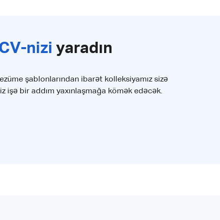
CV-nizi
yaradın
rezüme şablonlarından ibarət kolleksiyamız sizə
niz işə bir addım yaxınlaşmağa kömək edəcək.