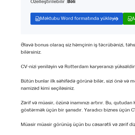
Özelleştirilebilir :
Bəli
Məktubu Word formatında yükləyin
Əlavə bonus olaraq siz həmçinin iş təcrübənizi, təhs
bilərsiniz.
CV-nizi yeniləyin və Rotterdam karyeranızı yüksəldin
Bütün bunlar ilk səhifədə görünə bilər, sizi önə və m
namizəd kimi seçiləsiniz.
Zərif və müasir, özünə inamınızı artırır. Bu, qutudan
göstərmək üçün bir şansdır. Yaradıcı biznes üçün
Müasir müasir görünüş üçün bu cəsarətli və zərif diz