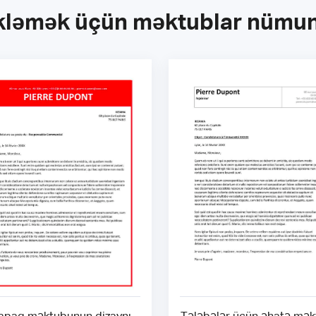
kləmək üçün məktublar nümun