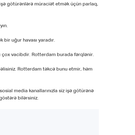
 işə götürənlərə müraciət etmək üçün parlaq,
yın.
 bir uğur havası yaradır.
ı çox vacibdir. Rotterdam burada fərqlənir.
əlisiniz. Rotterdam təkcə bunu etmir, həm
sosial media kanallarınızla siz işə götürənə
stərə bilərsiniz.