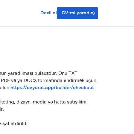
Daxil ol
CV-mi yaradın
unun yaradılması pulsuzdur. Onu TXT
V-ni PDF və ya DOCX formatında endirmək üçün
olun:
https://cvyarat.app/builder/checkout
ketinq, dizayn, media və hətta satış kimi
r.
şaf etdirildi.