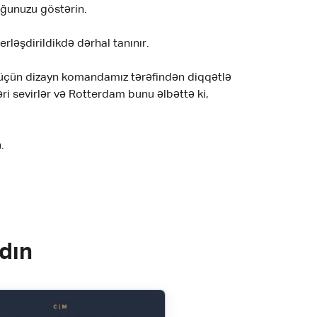
duğunuzu göstərin.
ləşdirildikdə dərhal tanınır.
k üçün dizayn komandamız tərəfindən diqqətlə
əri sevirlər və Rotterdam bunu əlbəttə ki,
.
adın