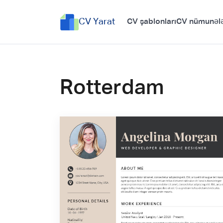
CV Yarat
CV şablonları
CV nümunələ
Rotterdam