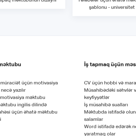
apaq məktubunun dizaynı
Tələbələr üçün əhatə mə
şablonu - universitet
məktubu
İş tapmaq üçün məs
müraciət üçün motivasiya
CV üçün hobbi və mara
necə yazılır
Müsahibədəki səhvlər 
 motivasiya məktubu
keyfiyyətlər
ktubu ingilis dilində
İş müsahibə sualları
ahəsi üçün əhatə məktubu
Məktubda istifadə olu
i
salamlar
Word istifadə edərək 
yaratmaq olar