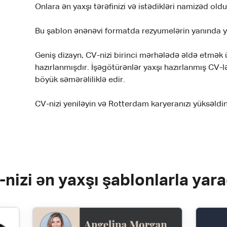
Onlara ən yaxşı tərəfinizi və istədikləri namizəd ol
Bu şablon ənənəvi formatda rezyumelərin yanında yer
Geniş dizayn, CV-nizi birinci mərhələdə əldə etmə
hazırlanmışdır. İşəgötürənlər yaxşı hazırlanmış CV-l
böyük səmərəliliklə edir.
CV-nizi yeniləyin və Rotterdam karyeranızı yüksəldin
nizi ən yaxşı şablonlarla yar