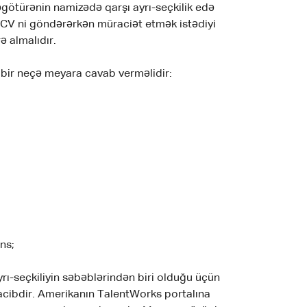
işəgötürənin namizədə qarşı ayrı-seçkilik edə
d CV ni göndərərkən müraciət etmək istədiyi
 almalıdır.
 bir neçə meyara cavab verməlidir:
ins;
rı-seçkiliyin səbəblərindən biri olduğu üçün
cibdir. Amerikanın TalentWorks portalına