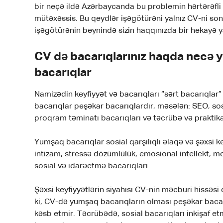
bir neçə ildə Azərbaycanda bu problemin hərtərəfli 
mütəxəssis. Bu qeydlər işəgötürəni yalnız CV-ni s
işəgötürənin beynində sizin haqqınızda bir hekayə 
CV də bacarıqlarınız haqda necə 
bacarıqlar
Namizədin keyfiyyət və bacarıqları “sərt bacarıqlar
bacarıqlar peşəkar bacarıqlardır, məsələn: SEO, sos
proqram təminatı bacarıqları və təcrübə və praktika
Yumşaq bacarıqlar sosial qarşılıqlı əlaqə və şəxsi ke
intizam, stressə dözümlülük, emosional intellekt, mo
sosial və idarəetmə bacarıqları.
Şəxsi keyfiyyətlərin siyahısı CV-nin məcburi hissəsi 
ki, CV-də yumşaq bacarıqların olması peşəkar bac
kəsb etmir. Təcrübədə, sosial bacarıqları inkişaf e