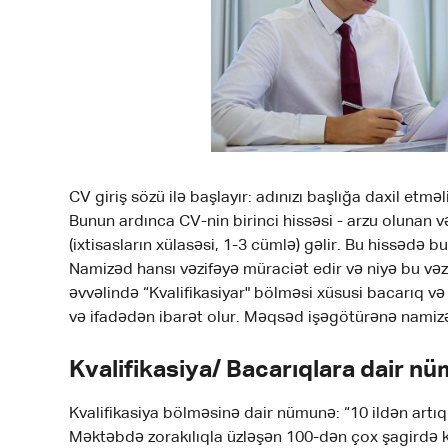
CV giriş sözü ilə başlayır: adınızı başlığa daxil etmə
Bunun ardınca CV-nin birinci hissəsi - arzu olunan və
(ixtisasların xülasəsi, 1-3 cümlə) gəlir. Bu hissədə 
Namizəd hansı vəzifəyə müraciət edir və niyə bu v
əvvəlində “Kvalifikasiyar" bölməsi xüsusi bacarıq v
və ifadədən ibarət olur. Məqsəd işəgötürənə namiz
Kvalifikasiya/ Bacarıqlara dair n
Kvalifikasiya bölməsinə dair nümunə: “10 ildən art
Məktəbdə zorakılıqla üzləşən 100-dən çox şagirdə k