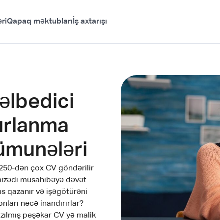
ri
Qapaq məktubları
İş axtarışı
əlbedici
ırlanma
ümunələri
 250-dən çox CV göndərilir
amizədi müsahibəyə dəvət
s qazanır və işəgötürəni
onları necə inandırırlar?
azılmış peşəkar CV yə malik