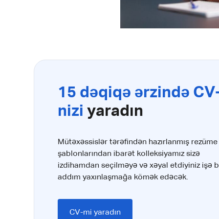
15 dəqiqə ərzində CV
nizi
yaradın
Mütəxəssislər tərəfindən hazırlanmış rezüme
şablonlarından ibarət kolleksiyamız sizə
izdihamdan seçilməyə və xəyal etdiyiniz işə b
addım yaxınlaşmağa kömək edəcək.
CV-mi yaradın