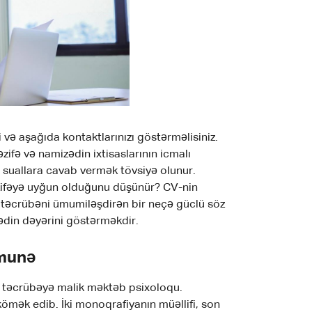
li və aşağıda kontaktlarınızı göstərməlisiniz.
zifə və namizədin ixtisaslarının icmalı
bu suallara cavab vermək tövsiyə olunur.
əzifəyə uyğun olduğunu düşünür? CV-nin
ə təcrübəni ümumiləşdirən bir neçə güclü söz
ədin dəyərini göstərməkdir.
ümunə
ıq təcrübəyə malik məktəb psixoloqu.
ömək edib. İki monoqrafiyanın müəllifi, son