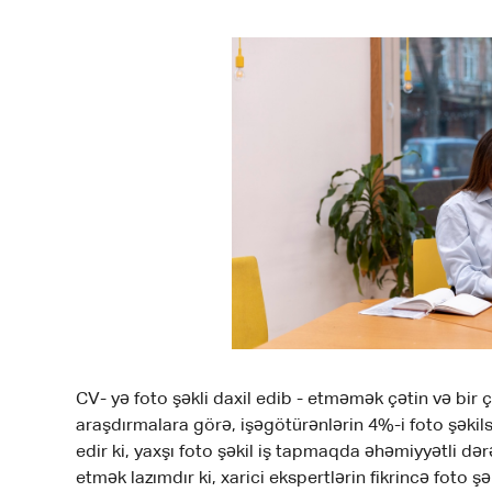
CV- yə foto şəkli daxil edib - etməmək çətin və bir 
araşdırmalara görə, işəgötürənlərin 4%-i foto şəkils
edir ki, yaxşı foto şəkil iş tapmaqda əhəmiyyətli 
etmək lazımdır ki, xarici ekspertlərin fikrincə foto 