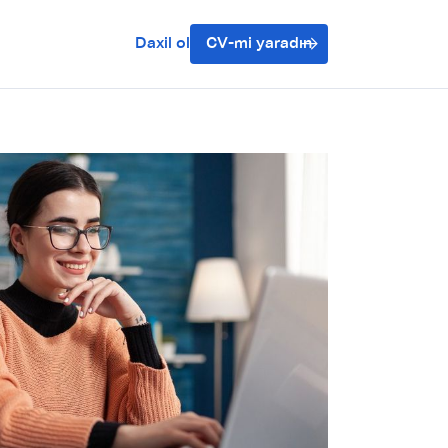
Daxil ol
CV-mi yaradın