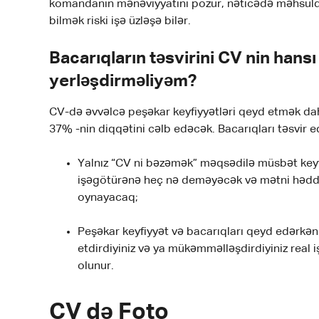
komandanın mənəviyyatını pozur, nəticədə məhsuldarlı
bilmək riski işə üzləşə bilər.
Bacarıqların təsvirini CV nin hans
yerləşdirməliyəm?
CV-də əvvəlcə peşəkar keyfiyyətləri qeyd etmək dah
37% -nin diqqətini cəlb edəcək. Bacarıqları təsvir e
Yalnız “CV ni bəzəmək” məqsədilə müsbət keyfi
işəgötürənə heç nə deməyəcək və mətni həddə
oynayacaq;
Peşəkar keyfiyyət və bacarıqları qeyd edərkə
etdirdiyiniz və ya mükəmməlləşdirdiyiniz real
olunur.
CV də Foto