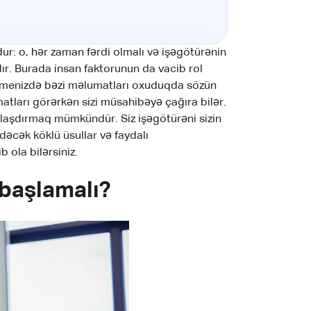
xdur: o, hər zaman fərdi olmalı və işəgötürənin
ıdır. Burada insan faktorunun da vacib rol
zümenizdə bəzi məlumatları oxuduqda sözün
atları görərkən sizi müsahibəyə çağıra bilər.
nlaşdırmaq mümkündür. Siz işəgötürəni sizin
cək köklü üsullar və faydalı
 ola bilərsiniz.
 başlamalı?