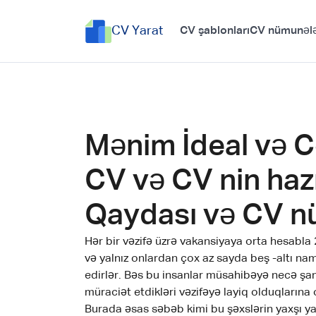
CV Yarat
CV şablonları
CV nümunələ
Mənim İdeal və C
CV və CV nin haz
Qaydası və CV n
Hər bir vəzifə üzrə vakansiyaya orta hesabla
və yalnız onlardan çox az sayda beş -altı n
edirlər. Bəs bu insanlar müsahibəyə necə şan
müraciət etdikləri vəzifəyə layiq olduqlarına 
Burada əsas səbəb kimi bu şəxslərin yaxşı y