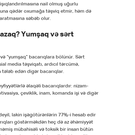
işıqlandırılmasına nail olmuş uğurlu
onuna qədər oxumağa təşviq etmir, həm də
yaratmasına səbəb olur.
yazaq? Yumşaq və sərt
” və “yumşaq” bacarıqlara bölünür. Sərt
ial media təşviqatı, ardıcıl tərcümə,
 tələb edən digər bacarıqlar.
yfiyyətlərlə əlaqəli bacarıqlardır: nizam-
tivasiya, çeviklik, inam, komanda işi və digər
deyil, lakin işəgötürənlərin 77%-i hesab edir
arıqları göstərməkdən heç də az əhəmiyyət
tməmiş mübahisəli və toksik bir insan bütün