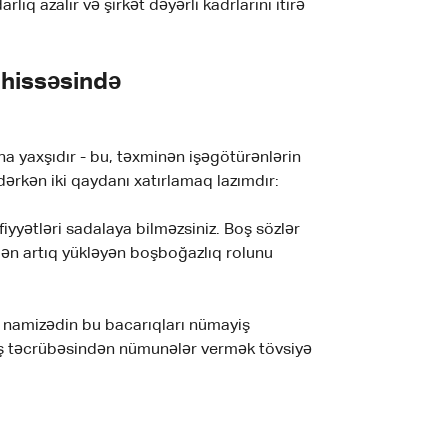
q azalır və şirkət dəyərli kadrlarını itirə
ı hissəsində
a yaxşıdır - bu, təxminən işəgötürənlərin
dərkən iki qaydanı xatırlamaq lazımdır:
yyətləri sadalaya bilməzsiniz. Boş sözlər
n artıq yükləyən boşboğazlıq rolunu
n namizədin bu bacarıqları nümayiş
 iş təcrübəsindən nümunələr vermək tövsiyə