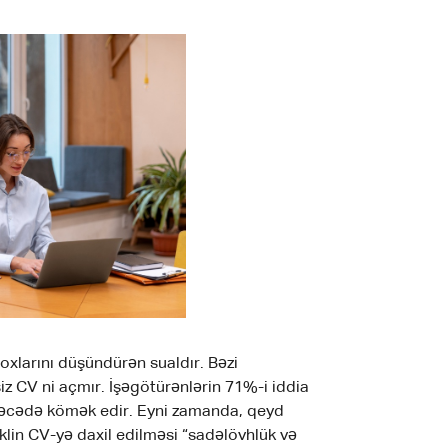
çoxlarını düşündürən sualdır. Bəzi
iz CV ni açmır. İşəgötürənlərin 71%-i iddia
dərəcədə kömək edir. Eyni zamanda, qeyd
şəklin CV-yə daxil edilməsi “sadəlövhlük və