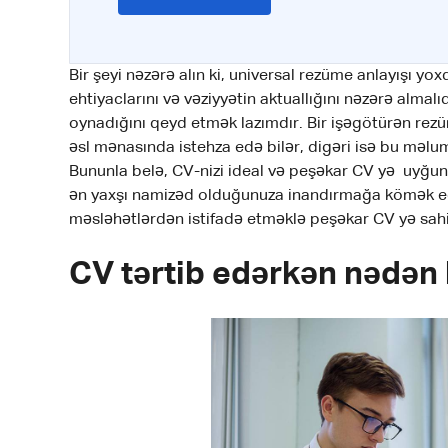
Bir şeyi nəzərə alın ki, universal rezüme anlayışı yo
ehtiyaclarını və vəziyyətin aktuallığını nəzərə almal
oynadığını qeyd etmək lazımdır. Bir işəgötürən re
əsl mənasında istehza edə bilər, digəri isə bu məlum
Bununla belə, CV-nizi ideal və peşəkar CV yə uyğu
ən yaxşı namizəd olduğunuza inandırmağa kömək edə
məsləhətlərdən istifadə etməklə peşəkar CV yə sahib
CV tərtib edərkən nədən