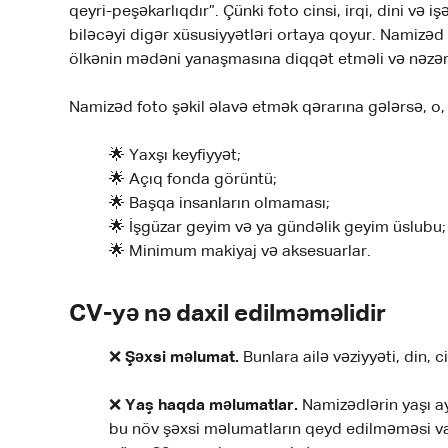
qeyri-peşəkarlıqdır”. Çünki foto cinsi, irqi, dini və 
biləcəyi digər xüsusiyyətləri ortaya qoyur. Namizə
ölkənin mədəni yanaşmasına diqqət etməli və nəzərə
Namizəd foto şəkil əlavə etmək qərarına gələrsə, o,
🌟 Yaxşı keyfiyyət;
🌟 Açıq fonda görüntü;
🌟 Başqa insanların olmaması;
🌟 İşgüzar geyim və ya gündəlik geyim üslubu;
🌟 Minimum makiyaj və aksesuarlar.
CV-yə nə daxil edilməməlidir
❌
Şəxsi məlumat.
Bunlara ailə vəziyyəti, din, c
❌
Yaş haqda məlumatlar.
Namizədlərin yaşı ay
bu növ şəxsi məlumatların qeyd edilməməsi va