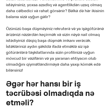
istəyirsiniz, yoxsa azadlıq və agentlikdən uzaq olmaq
daha cəlbedici və rahat görsənir? Bəlkə də hər ikisinin
balansı sizə uyğun gəlir?
Özünüzü başa düşməyiniz rekruterə və ya işəgötürənə
ərizənizi nəzərdən keçirmək və sizin nəyə nail olmaq
istədiyinizi dəqiq başa düşmək imkanı verəcək.
İstəklərinizi aydın şəkildə ifadə etməklə siz işə
götürənlərə təşkilatlarında sizin profilinizə uyğun
mövcud bir vəzifənin və ya yaranan ehtiyacın olub
olmadığını qiymətləndirməyə daha yaxşı kömək edə
bilərsiniz!
Əgər hər hansı bir iş
təcrübəsi olmadıqda nə
etməli
?