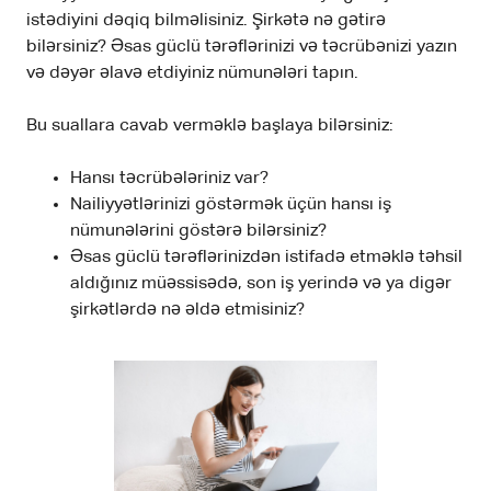
istədiyini dəqiq bilməlisiniz. Şirkətə nə gətirə
bilərsiniz? Əsas güclü tərəflərinizi və təcrübənizi yazın
və dəyər əlavə etdiyiniz nümunələri tapın.
Bu suallara cavab verməklə başlaya bilərsiniz:
Hansı təcrübələriniz var?
Nailiyyətlərinizi göstərmək üçün hansı iş
nümunələrini göstərə bilərsiniz?
Əsas güclü tərəflərinizdən istifadə etməklə təhsil
aldığınız müəssisədə, son iş yerində və ya digər
şirkətlərdə nə əldə etmisiniz?