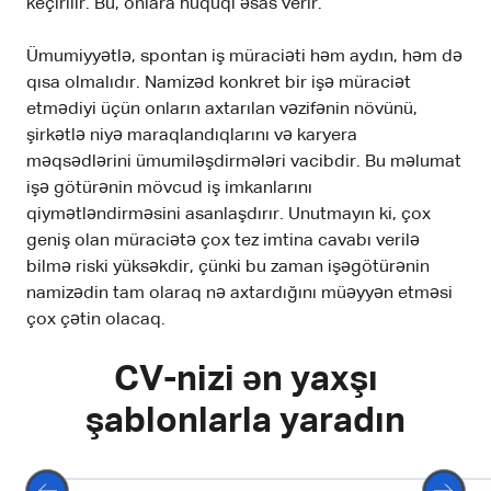
keçirilir. Bu, onlara hüquqi əsas verir.
Ümumiyyətlə, spontan iş müraciəti həm aydın, həm də
qısa olmalıdır. Namizəd konkret bir işə müraciət
etmədiyi üçün onların axtarılan vəzifənin növünü,
şirkətlə niyə maraqlandıqlarını və karyera
məqsədlərini ümumiləşdirmələri vacibdir. Bu məlumat
işə götürənin mövcud iş imkanlarını
qiymətləndirməsini asanlaşdırır. Unutmayın ki, çox
geniş olan müraciətə çox tez imtina cavabı verilə
bilmə riski yüksəkdir, çünki bu zaman işəgötürənin
namizədin tam olaraq nə axtardığını müəyyən etməsi
çox çətin olacaq.
CV-nizi ən yaxşı
şablonlarla yaradın
Seçin