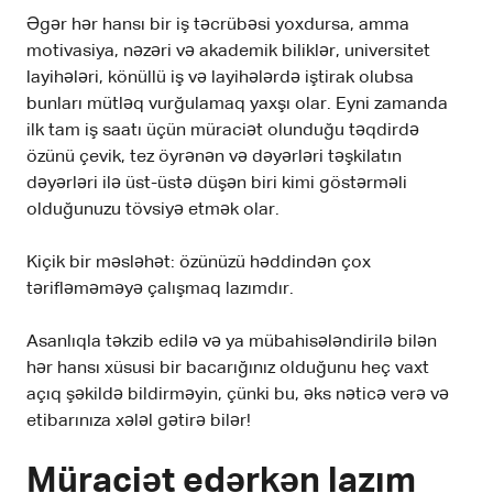
Əgər hər hansı bir iş təcrübəsi yoxdursa, amma
motivasiya, nəzəri və akademik biliklər, universitet
layihələri, könüllü iş və layihələrdə iştirak olubsa
bunları mütləq vurğulamaq yaxşı olar. Eyni zamanda
ilk tam iş saatı üçün müraciət olunduğu təqdirdə
özünü çevik, tez öyrənən və dəyərləri təşkilatın
dəyərləri ilə üst-üstə düşən biri kimi göstərməli
olduğunuzu tövsiyə etmək olar.
Kiçik bir məsləhət: özünüzü həddindən çox
tərifləməməyə çalışmaq lazımdır.
Asanlıqla təkzib edilə və ya mübahisələndirilə bilən
hər hansı xüsusi bir bacarığınız olduğunu heç vaxt
açıq şəkildə bildirməyin, çünki bu, əks nəticə verə və
etibarınıza xələl gətirə bilər!
Müraciət edərkən lazım