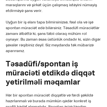
maraqlarını və şirkət üçün çalışmaq istəyini nümayiş
etdirməyə şans verir.
Uyğun bir iş elanı tapa bilmirsinizsə, fəal ola və işə
spontan müraciət edə bilərsiniz. Təsadüfi müraciətlər
zamanı əlbəttə ki, şans təbii olaraq mühüm rol
oynayır. Bu zaman əsas üstünlük ondadır ki, sizin digər
şəxslər rəqibiniz deyil. Siz meydanda tək mübarizə
aparırsınız.
Təsadüfi/spontan iş
müraciəti etdikdə diqqət
yetirilməli məqamlar
Hər bir spontan müraciət diqqətlə və fərdi şəkildə
hazırlanmalı və burada mümkün qədər konkret iş
profili hədəf alınmalıdır. Spontan ərizə təqdim