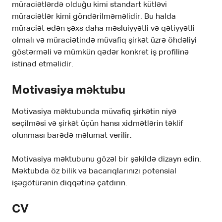
müraciətlərdə olduğu kimi standart kütləvi
müraciətlər kimi göndərilməməlidir. Bu halda
müraciət edən şəxs daha məsluiyyətli və qətiyyətli
olmalı və müraciətində müvafiq şirkət üzrə öhdəliyi
göstərməli və mümkün qədər konkret iş profilinə
istinad etməlidir.
Motivasiya məktubu
Motivasiya məktubunda müvafiq şirkətin niyə
seçilməsi və şirkət üçün hansı xidmətlərin təklif
olunması barədə məlumat verilir.
Motivasiya məktubunu gözəl bir şəkildə dizayn edin.
Məktubda öz bilik və bacarıqlarınızı potensial
işəgötürənin diqqətinə çatdırın.
CV