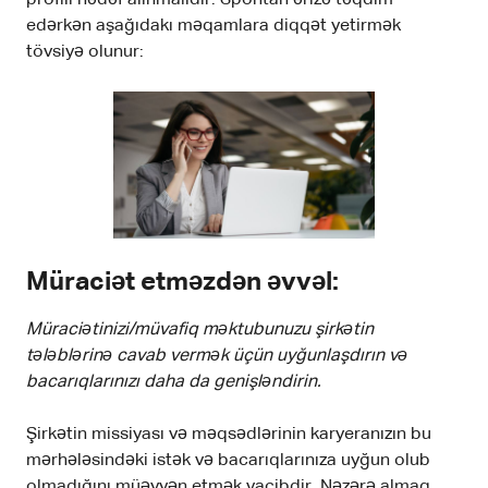
edərkən aşağıdakı məqamlara diqqət yetirmək
tövsiyə olunur:
Müraciət etməzdən əvvəl:
Müraciətinizi/müvafiq məktubunuzu şirkətin
tələblərinə cavab vermək üçün uyğunlaşdırın və
bacarıqlarınızı daha da genişləndirin.
Şirkətin missiyası və məqsədlərinin karyeranızın bu
mərhələsindəki istək və bacarıqlarınıza uyğun olub
olmadığını müəyyən etmək vacibdir. Nəzərə almaq