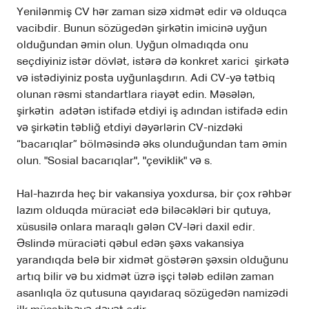
Yenilənmiş CV hər zaman sizə xidmət edir və olduqca
vacibdir. Bunun sözügedən şirkətin imicinə uyğun
olduğundan əmin olun. Uyğun olmadıqda onu
seçdiyiniz istər dövlət, istərə də konkret xarici şirkətə
və istədiyiniz posta uyğunlaşdırın. Adi CV-yə tətbiq
olunan rəsmi standartlara riayət edin. Məsələn,
şirkətin adətən istifadə etdiyi iş adından istifadə edin
və şirkətin təbliğ etdiyi dəyərlərin CV-nizdəki
“bacarıqlar” bölməsində əks olunduğundan tam əmin
olun. "Sosial bacarıqlar", "çeviklik" və s.
Hal-hazırda heç bir vakansiya yoxdursa, bir çox rəhbər
lazım olduqda müraciət edə biləcəkləri bir qutuya,
xüsusilə onlara maraqlı gələn CV-ləri daxil edir.
Əslində müraciəti qəbul edən şəxs vakansiya
yarandıqda belə bir xidmət göstərən şəxsin olduğunu
artıq bilir və bu xidmət üzrə işçi tələb edilən zaman
asanlıqla öz qutusuna qayıdaraq sözügedən namizədi