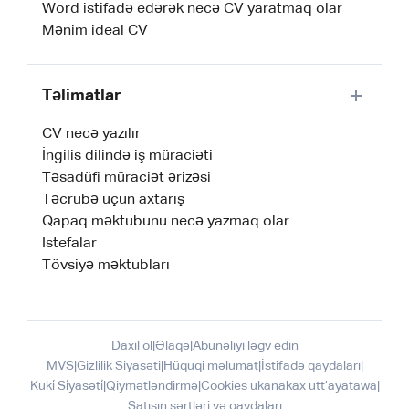
Word istifadə edərək necə CV yaratmaq olar
Mənim ideal CV
Təlimatlar
CV necə yazılır
İngilis dilində iş müraciəti
Təsadüfi müraciət ərizəsi
Təcrübə üçün axtarış
Qapaq məktubunu necə yazmaq olar
Istefalar
Tövsiyə məktubları
Daxil ol
|
Əlaqə
|
Abunəliyi ləğv edin
MVS
|
Gizlilik Siyasəti
|
Hüquqi məlumat
|
İstifadə qaydaları
|
Kuki̇ Si̇yasəti̇
|
Qiymətləndirmə
|
Cookies ukanakax utt’ayatawa
|
Satışın şərtləri və qaydaları