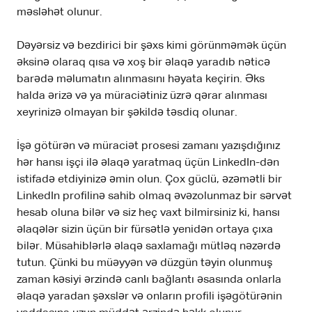
məsləhət olunur.
Dəyərsiz və bezdirici bir şəxs kimi görünməmək üçün
əksinə olaraq qısa və xoş bir əlaqə yaradıb nəticə
barədə məlumatın alınmasını həyata keçirin. Əks
halda ərizə və ya müraciətiniz üzrə qərar alınması
xeyrinizə olmayan bir şəkildə təsdiq olunar.
İşə götürən və müraciət prosesi zamanı yazışdığınız
hər hansı işçi ilə əlaqə yaratmaq üçün LinkedIn-dən
istifadə etdiyinizə əmin olun. Çox güclü, əzəmətli bir
LinkedIn profilinə sahib olmaq əvəzolunmaz bir sərvət
hesab oluna bilər və siz heç vaxt bilmirsiniz ki, hansı
əlaqələr sizin üçün bir fürsətlə yenidən ortaya çıxa
bilər. Müsahiblərlə əlaqə saxlamağı mütləq nəzərdə
tutun. Çünki bu müəyyən və düzgün təyin olunmuş
zaman kəsiyi ərzində canlı bağlantı əsasında onlarla
əlaqə yaradan şəxslər və onların profili işəgötürənin