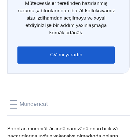
Mütəxəssislər tərəfindən hazırlanmış
rezüme şablonlarından ibarət kolleksiyamız
sizə izdihamdan seçilməyə və xəyal
etdiyiniz işə bir addım yaxınlaşmağa
kömək edəcək.
CV-mi yaradın
Mündəricat
Spontan müraciət əslində namizədə onun bilik və
bacarıqlarına uyğun vakansiya olmadıqda onların