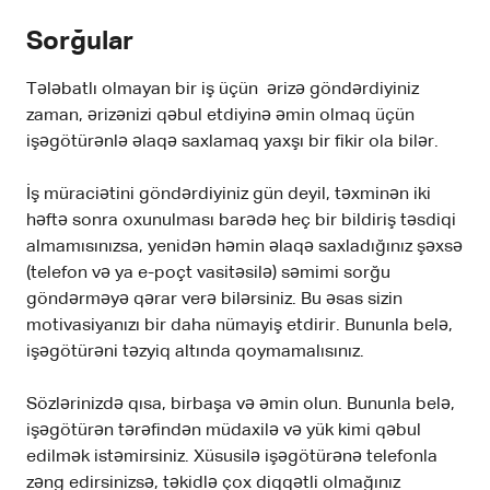
Sorğular
Tələbatlı olmayan bir iş üçün ərizə göndərdiyiniz
zaman, ərizənizi qəbul etdiyinə əmin olmaq üçün
işəgötürənlə əlaqə saxlamaq yaxşı bir fikir ola bilər.
İş müraciətini göndərdiyiniz gün deyil, təxminən iki
həftə sonra oxunulması barədə heç bir bildiriş təsdiqi
almamısınızsa, yenidən həmin əlaqə saxladığınız şəxsə
(telefon və ya e-poçt vasitəsilə) səmimi sorğu
göndərməyə qərar verə bilərsiniz. Bu əsas sizin
motivasiyanızı bir daha nümayiş etdirir. Bununla belə,
işəgötürəni təzyiq altında qoymamalısınız.
Sözlərinizdə qısa, birbaşa və əmin olun. Bununla belə,
işəgötürən tərəfindən müdaxilə və yük kimi qəbul
edilmək istəmirsiniz. Xüsusilə işəgötürənə telefonla
zəng edirsinizsə, təkidlə çox diqqətli olmağınız