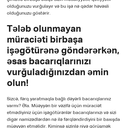
olduğunuzu vurğulayır və bu işə nə qədər həvəsli
olduğunuzu göstərir.
Tələb olunmayan
müraciəti birbaşa
işəgötürənə göndərərkən,
əsas bacarıqlarınızı
vurğuladığınızdan əmin
olun!
Sizcə, fərq yaratmaqla bağlı dəyərli bacarıqlarınız
varmı? Əla. Müəyyən bir vəzifə üçün müraciət
etmədiyiniz üçün işəgötürənlər bacarıqlarınızı və sizi
digər namizədlərdən nə ilə fərqləndirdiyini bir baxışda
müəyyən etməlidir. Kiminsə sizinlə niyə görüşmək