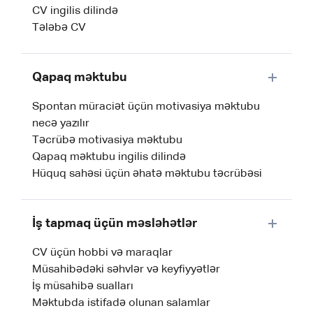
CV ingilis dilində
Tələbə CV
Qapaq məktubu
Spontan müraciət üçün motivasiya məktubu
necə yazılır
Təcrübə motivasiya məktubu
Qapaq məktubu ingilis dilində
Hüquq sahəsi üçün əhatə məktubu təcrübəsi
İş tapmaq üçün məsləhətlər
CV üçün hobbi və maraqlar
Müsahibədəki səhvlər və keyfiyyətlər
İş müsahibə sualları
Məktubda istifadə olunan salamlar