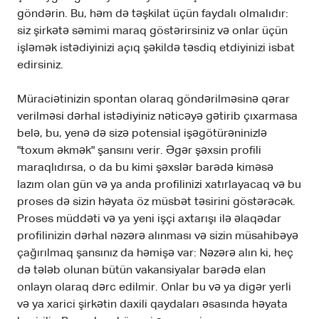
göndərin. Bu, həm də təşkilat üçün faydalı olmalıdır:
siz şirkətə səmimi maraq göstərirsiniz və onlar üçün
işləmək istədiyinizi açıq şəkildə təsdiq etdiyinizi isbat
edirsiniz.
Müraciətinizin spontan olaraq göndərilməsinə qərar
verilməsi dərhal istədiyiniz nəticəyə gətirib çıxarmasa
belə, bu, yenə də sizə potensial işəgötürəninizlə
"toxum əkmək" şansını verir. Əgər şəxsin profili
maraqlıdırsa, o da bu kimi şəxslər barədə kiməsə
lazım olan gün və ya anda profilinizi xatırlayacaq və bu
proses də sizin həyata öz müsbət təsirini göstərəcək.
Proses müddəti və ya yeni işçi axtarışı ilə əlaqədar
profilinizin dərhal nəzərə alınması və sizin müsahibəyə
çağırılmaq şansınız da həmişə var: Nəzərə alın ki, heç
də tələb olunan bütün vakansiyalar barədə elan
onlayn olaraq dərc edilmir. Onlar bu və ya digər yerli
və ya xarici şirkətin daxili qaydaları əsasında həyata