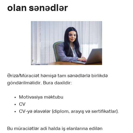
olan sənədlər
Ərizə/Müraciət həmişə tam sənədlərlə birlikdə
göndərilməlidir. Bura daxildir:
Motivasiya məktubu
CV
CV-yə əlavələr (diplom, arayış və sertifikatlar).
Bu müraciətlər adi halda iş elanlarına edilən