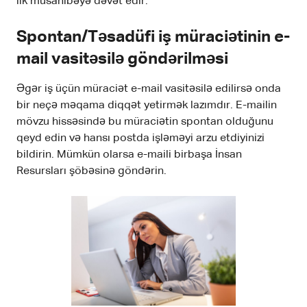
ilk müsahibəyə dəvət edir.
Spontan/Təsadüfi iş müraciətinin e-
mail vasitəsilə göndərilməsi
Əgər iş üçün müraciət e-mail vasitəsilə edilirsə onda
bir neçə məqama diqqət yetirmək lazımdır. E-mailin
mövzu hissəsində bu müraciətin spontan olduğunu
qeyd edin və hansı postda işləməyi arzu etdiyinizi
bildirin. Mümkün olarsa e-maili birbaşa İnsan
Resursları şöbəsinə göndərin.