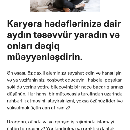
Karyera hədəflərinizə dair
aydın təsəvvür yaradın və
onları dəqiq
müəyyənləşdirin.
Ən əsası, öz daxili aləminizə səyahət edin və hansı işin
və ya vəzifənin sizi xoşbəxt edəcəyini, habelə peşəkar
şəkildə yerinə yetirə biləcəyiniz bir neçə bacarıqlarınızı
düşünün. Hər hansı bir mütəxəssis tərəfindən üzərində
rəhbərlik etməsini istəyirsinizmi, yoxsa özünüz liderliyə
yüksəlmək üçün can atırsınız?
Uzaqdan, ofisdə və ya qarışıq iş rejimində işləməyi
üstün tutursunuz? Yönləndirilmə və praktiki dəstək