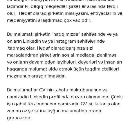
lazımdır ki, dəqiq məqsədlər şirkətlər arasında fərqli
olur. Hədəf olaraq şirkətin missiyasını, ehtiyaclarını və
mədəniyyətini araşdırmaq çox vacibdir.
Bu məlumatı şirkətin “haqqımızda” səhifəsində və ya
onların LinkedIn və ya Instagram səhifələrində
tapmaq olar. Hədəf olaraq qarşınıza sizi
maraqlandıran şirkətlərin sosial mediada izlənilməsi
və onların davam edən layihələri, dəyərləri və insanları
haqqında məlumat əldə etmək üçün təqdim etdikləri
məzmunun araşdırılmasıdır.
Bu məlumatlar CV-nin, əhatə məktubununun və
namizədin LinkedIn profilində nəzərə alınmalıdır. Çünki
işə qəbul üzrə menecer namizədin CV-si ilə tanış olan
zaman öz şirkətinə uyğun məlumatları orada
görəcəkdir.