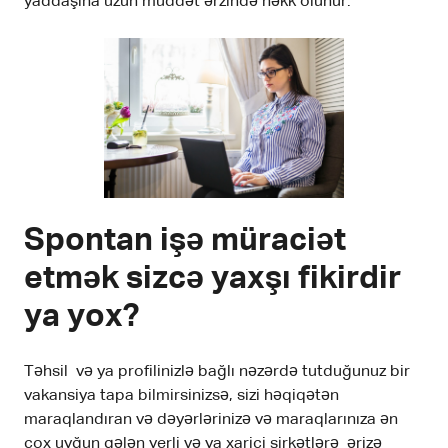
yaddaşına uzun müddət ərzində həkk olunur.
Spontan işə müraciət
etmək sizcə yaxşı fikirdir
ya yox?
Təhsil və ya profilinizlə bağlı nəzərdə tutduğunuz bir
vakansiya tapa bilmirsinizsə, sizi həqiqətən
maraqlandıran və dəyərlərinizə və maraqlarınıza ən
çox uyğun gələn yerli və ya xarici şirkətlərə ərizə