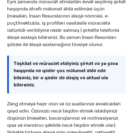
Eyni zamanda müraciət etməzdən əvvəl seçilmiş şirkət
haqqında ətraflı məlumat əldə edilməsi üçün
(məsələn, İnsan Resurslarının əlaqə nömrəsi, e-
poçt/məktubla, iş profilləri vasitəsilə müraciətə
üstünlük verildiyinə nəzər salmaq ) şirkətlə telefonla
əlaqə saxlaya bilərsiniz. Bu zaman İnsan Resursları
şöbəsi ilə əlaqə saxlamağınız tövsiyə olunur.
Təşkilat və müraciət etdiyiniz şirkət və ya şəxs
haqqında nə qədər çox məlumat əldə edə
bilsəniz, bir o qədər də dəqiq və aktual ola
bilərsiniz.
Zəng etməyə hazır olun və öz suallarınızı əvvəlcədən
qeyd edin. Özünüzü necə təqdim etmək istədiyinizi
düşünün (məsələn, bacarıqlarınızı və motivasiyanızı
qısa və inandırıcı şəkildə necə təqdim etmək olar).
Şirkətlə birbaşa əlaqə sizin məsuliyyətli, qətiyyətli