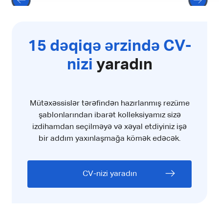
15 dəqiqə ərzində CV-
nizi
yaradın
Mütəxəssislər tərəfindən hazırlanmış rezüme
şablonlarından ibarət kolleksiyamız sizə
izdihamdan seçilməyə və xəyal etdiyiniz işə
bir addım yaxınlaşmağa kömək edəcək.
CV-nizi yaradın