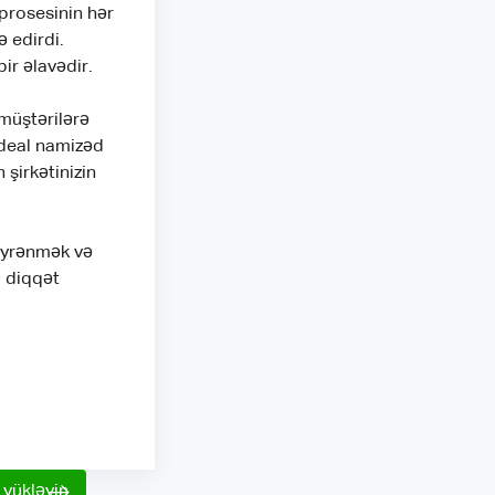
prosesinin hər
ə edirdi.
ir əlavədir.
müştərilərə
ideal namizəd
şirkətinizin
öyrənmək və
a diqqət
yükləyin