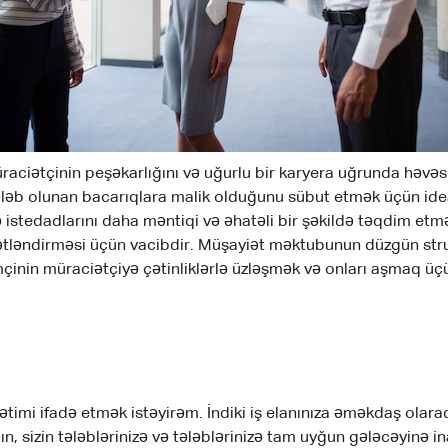
aciətçinin peşəkarlığını və uğurlu bir karyera uğrunda həvəs
b olunan bacarıqlara malik olduğunu sübut etmək üçün ideal 
ə istedadlarını daha məntiqi və əhatəli bir şəkildə təqdim etm
ətləndirməsi üçün vacibdir. Müşayiət məktubunun düzgün str
inin müraciətçiyə çətinliklərlə üzləşmək və onları aşmaq üçü
imi ifadə etmək istəyirəm. İndiki iş elanınıza əməkdaş olara
, sizin tələblərinizə və tələblərinizə tam uyğun gələcəyinə i