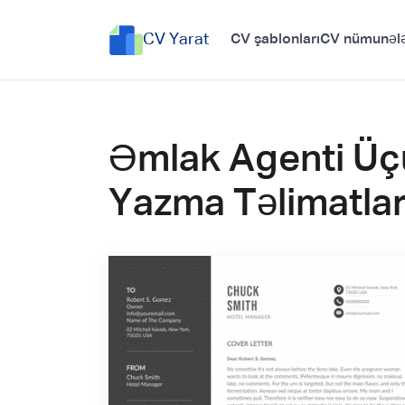
CV Yarat
CV şablonları
CV nümunələ
Əmlak Agenti Üç
Yazma Təlimatlar