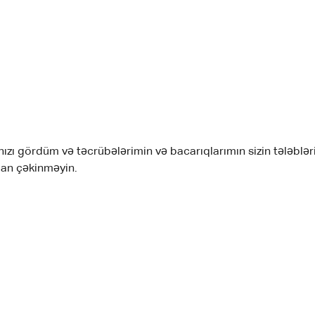
nızı gördüm və təcrübələrimin və bacarıqlarımın sizin tələblə
dan çəkinməyin.