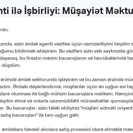
i ilə İşbirliyi: Müşayiət Mək
rən,
umda, sizin əmlak agenti vəzifəsi üçün namizədliyimi təqdim
umu bildirmək istəyirəm. Bu vəzifəni sizin veb saytınızda g
ayaraq, bu fırsatın mənim bacarıqlarım və təcrübələrimlə t
a düşdüm.
 ərzində əmlak sektorunda işləyirəm və bu zaman ərzində müx
adım. Əmlakı dəyərləndirmə, müştərilər üçün ən uyğun evi t
idarə olunması ilə bağlı mühüm bacarıqlara malikəm. Həmçini
təqdim etmə və onlarla uzunmüddətli münasibətlər qurmaq
r. Bu bacarıqlar, sizin tələb etdiyiniz "müştəri xidməti oriyent
 satış bacarıqları" ilə tam uyğun gəlir.
 əmlaklara həvəsli alıcılara satış prosesini idarə etməklə məsu