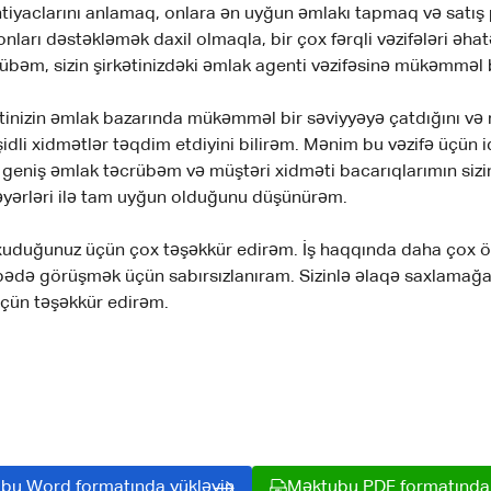
htiyaclarını anlamaq, onlara ən uyğun əmlakı tapmaq və satış 
ları dəstəkləmək daxil olmaqla, bir çox fərqli vəzifələri əhat
bəm, sizin şirkətinizdəki əmlak agenti vəzifəsinə mükəmməl b
ətinizin əmlak bazarında mükəmməl bir səviyyəyə çatdığını və 
şidli xidmətlər təqdim etdiyini bilirəm. Mənim bu vəzifə üçün 
geniş əmlak təcrübəm və müştəri xidməti bacarıqlarımın sizin 
əyərləri ilə tam uyğun olduğunu düşünürəm.
duğunuz üçün çox təşəkkür edirəm. İş haqqında daha çox 
bədə görüşmək üçün sabırsızlanıram. Sizinlə əlaqə saxlamağ
üçün təşəkkür edirəm.
bu Word formatında yükləyin
Məktubu PDF formatında 