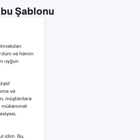
tubu Şablonu
 etməkdən
ördüm və həmin
am uyğun
təlif
apma və
n, müştərilərə
da mükəmməl
asiyası,
l idim. Bu,