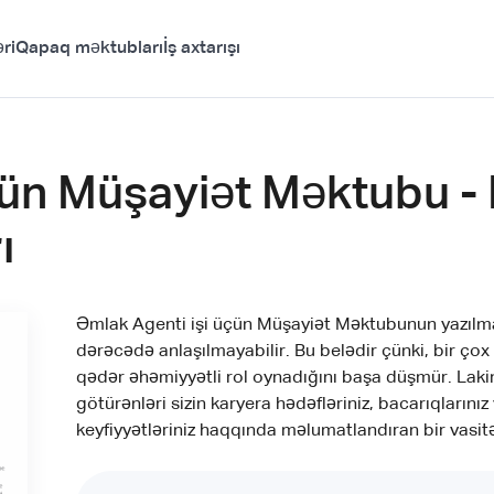
ri
Qapaq məktubları
İş axtarışı
ün Müşayiət Məktubu -
ı
Əmlak Agenti işi üçün Müşayiət Məktubunun yazılması
dərəcədə anlaşılmayabilir. Bu belədir çünki, bir ç
qədər əhəmiyyətli rol oynadığını başa düşmür. Laki
götürənləri sizin karyera hədəfləriniz, bacarıqların
keyfiyyətləriniz haqqında məlumatlandıran bir vasitə