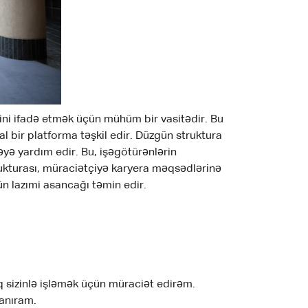
ini ifadə etmək üçün mühüm bir vasitədir. Bu
bir platforma təşkil edir. Düzgün struktura
əyə yardım edir. Bu, işəgötürənlərin
ukturası, müraciətçiyə karyera məqsədlərinə
n lazımi asancağı təmin edir.
q sizinlə işləmək üçün müraciət edirəm.
nanıram.