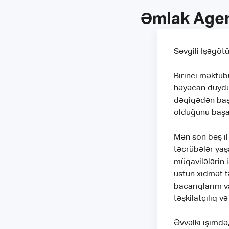
Əmlak Agent
Sevgili İşəgötü
Birinci məktub
həyəcan duyduğ
dəqiqədən başl
olduğunu baş
Mən son beş il
təcrübələr yaş
müqavilələrin 
üstün xidmət 
bacarıqlarım va
təşkilatçılıq və
Əvvəlki işimdə,