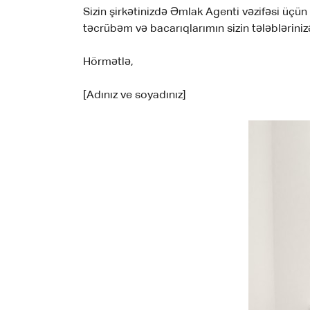
Sizin şirkətinizdə Əmlak Agenti vəzifəsi ü
təcrübəm və bacarıqlarımın sizin tələblərin
Hörmətlə,
[Adınız ve soyadınız]