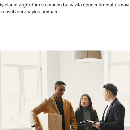
çün iş elanınızı gördüm və mənim bu vəzifə üçün müraciət et
izə cavab verəcəyinə əminəm.