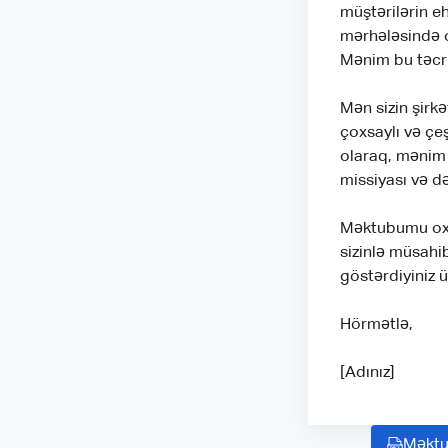
müştərilərin e
mərhələsində on
Mənim bu təcrü
Mən sizin şirk
çoxsaylı və çe
olaraq, mənim 
missiyası və d
Məktubumu oxu
sizinlə müsahi
göstərdiyiniz 
Hörmətlə,
[Adınız]
Məktu