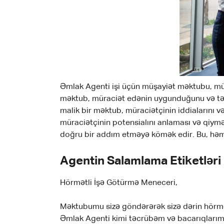
Əmlak Agenti işi üçün müşayiət məktubu, mür
məktub, müraciət edənin uygunduğunu və tələ
malik bir məktub, müraciətçinin iddialarını v
müraciətçinin potensialını anlaması və qiym
doğru bir addım etməyə kömək edir. Bu, həmç
Agentin Salamlama Etiketləri
Hörmətli İşə Götürmə Meneceri,
Məktubumu sizə göndərərək sizə dərin hörmət
Əmlak Agenti kimi təcrübəm və bacarıqlarımın