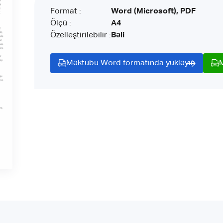
Format :
Word (Microsoft), PDF
Ölçü :
A4
Özelleştirilebilir :
Bəli
Məktubu Word formatında yükləyin