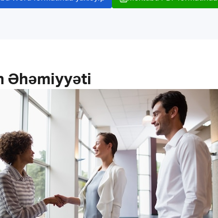
 Əhəmiyyəti