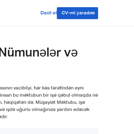
Daxil ol
CV-mi yaradın
 Nümunələr və
nın vacibliyi, hər kəs tərəfindən eyni
ox insan bu məktubun bir işə qəbul olmaqda nə
n, həqiqətən də, Müşayiət Məktubu, işə
ız və işdə uğurlu olmağınıza yardım edəcək
dir.