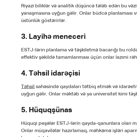
Riyazi biliklər və analitik düşüncə tələb edən bu vəzi
yanaşmasına uyğun gəlir. Onlar büdcə planlaması v
üstünlük göstərirlər.
3.
Layihə meneceri
ESTJ-lərin planlama və təşkiletmə bacarığı bu rolda
effektiv şəkildə tamamlanması üçün onlar lazımi rəhb
4.
Təhsil idarəçisi
Təhsil
sahəsində qaydaları tətbiq etmək və idarəetm
uyğun gəlir. Onlar məktəb və ya universitet kimi təşk
5.
Hüquqşünas
Hüquqi peşələr ESTJ-lərin qayda-qanunlara olan ma
Onlar müqavilələr hazırlamaq, məhkəmə işləri apar