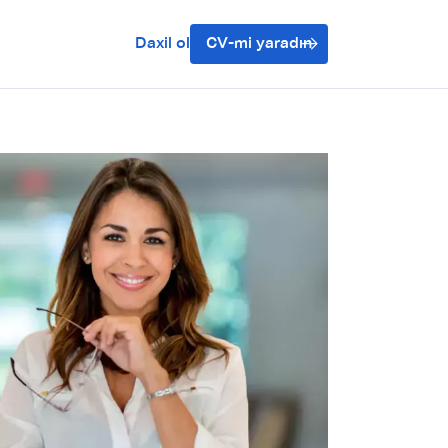
Daxil ol
CV-mi yaradın