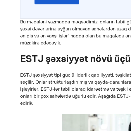
Bu məqaləni yazmaqda məqsədimiz onların təbii güc
şəxsi dəyərlərinə uyğun olmayan sahələrdən uzaq du
ən pis və ən yaxşı işlər" haqda olan bu məqalədə ə
müzakirə edəcəyik.
ESTJ şəxsiyyət növü üçü
ESTJ şəxsiyyət tipi güclü liderlik qabiliyyəti, təşkila
seçilir. Onlar strukturlaşdırılmış və qayda-qanunlar
işləyirlər. ESTJ-lər təbii olaraq idarəetmə və təşki
onları bir çox sahələrdə uğurlu edir. Aşağıda ESTJ
edirik: