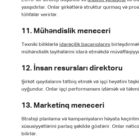
ESTJ-lər strateji düşüncə və
analitik yanaşma
ilə b
yaxşıdırlar. Onlar şirkətlərə struktur qurmaq və pr
töhfələr verirlər.
11.
Mühəndislik meneceri
Texniki biliklərlə
idarəçilik bacarıqlarını
birləşdirmək
mühəndislik layihələrini idarə etməkdə müvəffəqiyyə
12.
İnsan resursları direktoru
Şirkət qaydalarını tətbiq etmək və işçi heyətini t
uyğundur. Onlar işçi performansını izləmək və təkm
13.
Marketinq meneceri
Strateji planlama və kampaniyaların həyata keçirilmə
xüsusiyyətlərini parlaq şəkildə göstərir. Onlar nət
bilirlər.