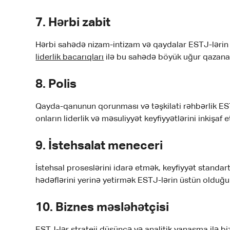
7.
Hərbi zabit
Hərbi sahədə nizam-intizam və qaydalar ESTJ-lərin t
liderlik bacarıqları
ilə bu sahədə böyük uğur qazana 
8.
Polis
Qayda-qanunun qorunması və təşkilati rəhbərlik ESTJ
onların liderlik və məsuliyyət keyfiyyətlərini inkişaf et
9.
İstehsalat meneceri
İstehsal proseslərini idarə etmək, keyfiyyət standar
hədəflərini yerinə yetirmək ESTJ-lərin üstün olduğu
10.
Biznes məsləhətçisi