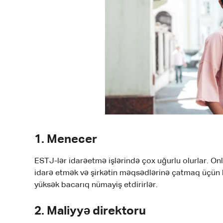
1.
Menecer
ESTJ-lər idarəetmə işlərində çox uğurlu olurlar. Onl
idarə etmək və şirkətin məqsədlərinə çatmaq üçün 
yüksək bacarıq nümayiş etdirirlər.
2.
Maliyyə direktoru