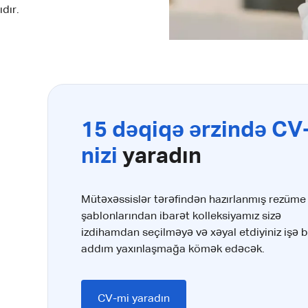
dır.
15 dəqiqə ərzində CV
nizi
yaradın
Mütəxəssislər tərəfindən hazırlanmış rezüme
şablonlarından ibarət kolleksiyamız sizə
izdihamdan seçilməyə və xəyal etdiyiniz işə b
addım yaxınlaşmağa kömək edəcək.
CV-mi yaradın