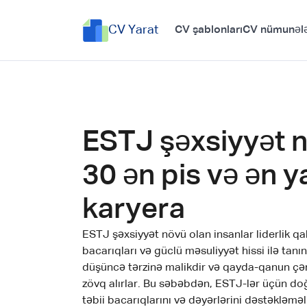
CV Yarat
CV şablonları
CV nümunələ
ESTJ şəxsiyyət 
30 ən pis və ən y
karyera
ESTJ şəxsiyyət növü olan insanlar liderlik qabi
bacarıqları və güclü məsuliyyət hissi ilə tanın
düşüncə tərzinə malikdir və qayda-qanun ç
zövq alırlar. Bu səbəbdən, ESTJ-lər üçün doğ
təbii bacarıqlarını və dəyərlərini dəstəkləmə