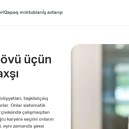
ri
Qapaq məktubları
İş axtarışı
növü üçün
axşı
liyyətləri, təşkilatçılıq
ırlar. Onlar sistematik
ərçivəsində çalışmaqdan
ru karyera seçimi onların
li, eyni zamanda şəxsi