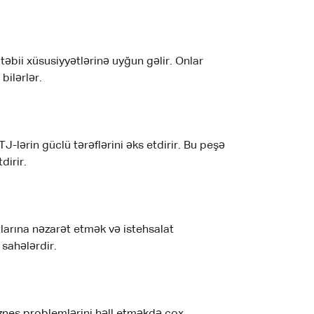
əbii xüsusiyyətlərinə uyğun gəlir. Onlar
bilərlər.
-lərin güclü tərəflərini əks etdirir. Bu peşə
dirir.
tlarına nəzarət etmək və istehsalat
 sahələrdir.