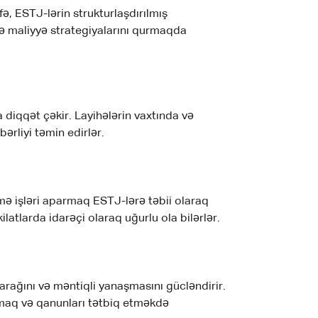
fə, ESTJ-lərin strukturlaşdırılmış
ə maliyyə strategiyalarını qurmaqda
 diqqət çəkir. Layihələrin vaxtında və
ərliyi təmin edirlər.
ə işləri aparmaq ESTJ-lərə təbii olaraq
ilatlarda idarəçi olaraq uğurlu ola bilərlər.
rağını və məntiqli yanaşmasını gücləndirir.
maq və qanunları tətbiq etməkdə