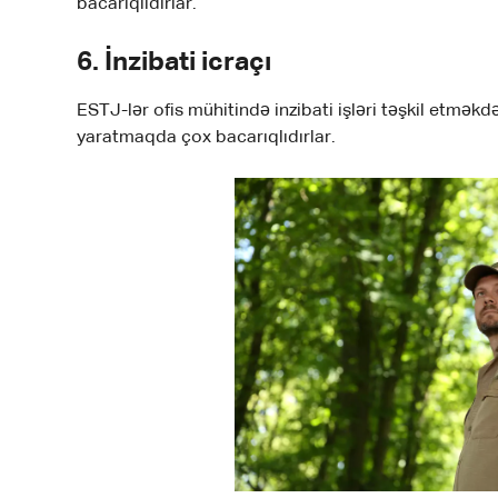
bacarıqlıdırlar.
6.
İnzibati icraçı
ESTJ-lər ofis mühitində inzibati işləri təşkil etməkd
yaratmaqda çox bacarıqlıdırlar.