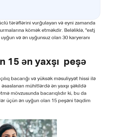
lü tərəflərini vurğulayan və eyni zamanda
rmalarına kömək etməkdir. Beləliklə, "estj
n uyğun və ən uyğunsuz olan 30 karyeranı
n 15 ən yaxşı peşə
tçılıq bacarığı və yüksək məsuliyyət hissi ilə
a əsaslanan mühitlərdə ən yaxşı şəkildə
l etmə mövzusunda bacarıqlıdır ki, bu da
-lər üçün ən uyğun olan 15 peşəni təqdim