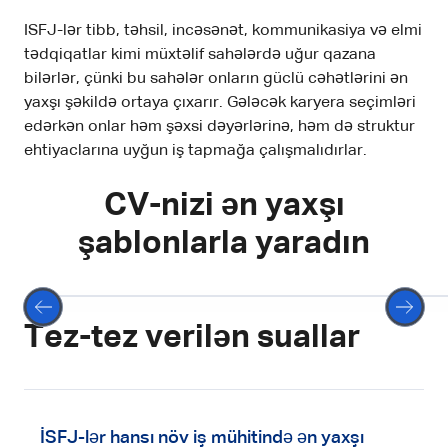
ISFJ-lər tibb, təhsil, incəsənət, kommunikasiya və elmi
tədqiqatlar kimi müxtəlif sahələrdə uğur qazana
bilərlər, çünki bu sahələr onların güclü cəhətlərini ən
yaxşı şəkildə ortaya çıxarır. Gələcək karyera seçimləri
edərkən onlar həm şəxsi dəyərlərinə, həm də struktur
ehtiyaclarına uyğun iş tapmağa çalışmalıdırlar.
CV-nizi ən yaxşı
şablonlarla yaradın
Seçin
Tez-tez verilən suallar
İSFJ-lər hansı növ iş mühitində ən yaxşı