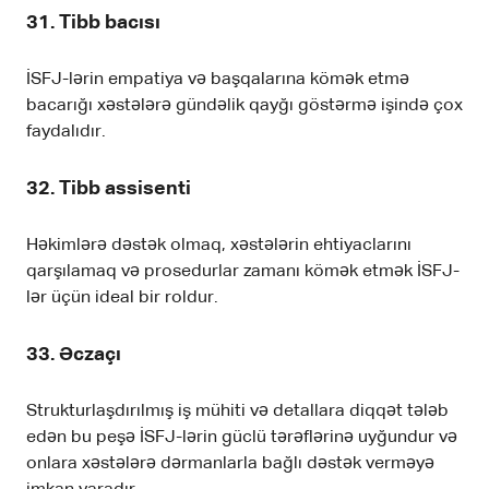
31. Tibb bacısı
İSFJ-lərin empatiya və başqalarına kömək etmə
bacarığı xəstələrə gündəlik qayğı göstərmə işində çox
faydalıdır.
32. Tibb assisenti
Həkimlərə dəstək olmaq, xəstələrin ehtiyaclarını
qarşılamaq və prosedurlar zamanı kömək etmək İSFJ-
lər üçün ideal bir roldur.
33. Əczaçı
Strukturlaşdırılmış iş mühiti və detallara diqqət tələb
edən bu peşə İSFJ-lərin güclü tərəflərinə uyğundur və
onlara xəstələrə dərmanlarla bağlı dəstək verməyə