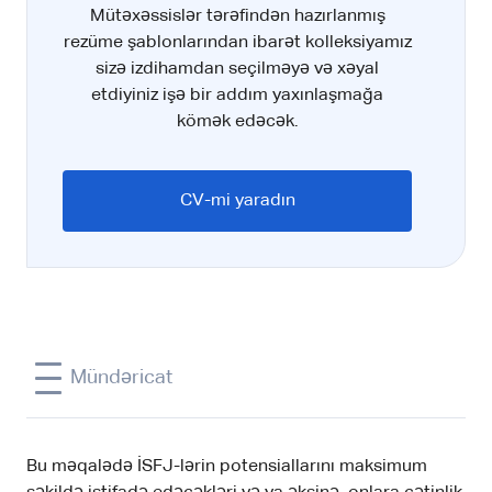
Mütəxəssislər tərəfindən hazırlanmış
rezüme şablonlarından ibarət kolleksiyamız
sizə izdihamdan seçilməyə və xəyal
etdiyiniz işə bir addım yaxınlaşmağa
kömək edəcək.
CV-mi yaradın
Mündəricat
Bu məqalədə İSFJ-lərin potensiallarını maksimum