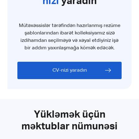
nizi
yaradın
Mütəxəssislər tərəfindən hazırlanmış rezüme
şablonlarından ibarət kolleksiyamız sizə
izdihamdan seçilməyə və xəyal etdiyiniz işə
bir addım yaxınlaşmağa kömək edəcək.
CV-nizi yaradın
Yükləmək üçün
məktublar nümunəsi