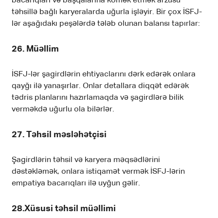
bacarıqları və başqalarına kömək etmək arzusu
təhsillə bağlı karyeralarda uğurla işləyir. Bir çox İSFJ-
lər aşağıdakı peşələrdə tələb olunan balansı tapırlar:
26. Müəllim
İSFJ-lər şagirdlərin ehtiyaclarını dərk edərək onlara
qayğı ilə yanaşırlar. Onlar detallara diqqət edərək
tədris planlarını hazırlamaqda və şagirdlərə bilik
verməkdə uğurlu ola bilərlər.
27. Təhsil məsləhətçisi
Şagirdlərin təhsil və karyera məqsədlərini
dəstəkləmək, onlara istiqamət vermək İSFJ-lərin
empatiya bacarıqları ilə uyğun gəlir.
28.Xüsusi təhsil müəllimi