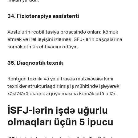
imkan yaradır.
34. Fizioterapiya assistenti
Xəstələrin reabilitasiya prosesində onlara kömək
etmək və irəliləyişini izləmək İSFJ-lərin başqalarına
kömək etmək ehtiyacını ödəyir.
35. Diaqnostik texnik
Rentgen texniki və ya ultrasəs mütəxəssisi kimi
texniklər strukturlaşdırılmış iş mühitində işləyərək
xəstələrə diaqnoz qoyulmasına kömək edə bilər.
İSFJ-lərin işdə uğurlu
olmaqları üçün 5 ipucu