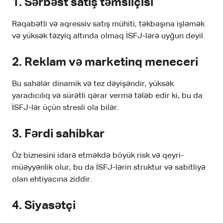
1. Sərbəst satış təmsilçisi
Rəqabətli və aqressiv satış mühiti, təkbaşına işləmək
və yüksək təzyiq altında olmaq İSFJ-lərə uyğun deyil.
2. Reklam və marketinq meneceri
Bu sahələr dinamik və tez dəyişəndir, yüksək
yaradıcılıq və sürətli qərar vermə tələb edir ki, bu da
İSFJ-lər üçün stresli ola bilər.
3. Fərdi sahibkar
Öz biznesini idarə etməkdə böyük risk və qeyri-
müəyyənlik olur, bu da İSFJ-lərin struktur və sabitliyə
olan ehtiyacına ziddir.
4. Siyasətçi