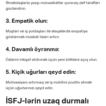
Əməkdaşlarla yaxşı münasibətlər quraraq zəif tərəfləri
gücləndirin.
3. Empatik olun:
Müştəri və iş yoldaşları ilə əlaqələrdə empatiya
göstərmək müsbət təsiri artırır.
4. Davamlı öyrənmə:
Özlərini inkişaf etdirmək üçün yeni biliklərə açıq olun.
5. Kiçik uğurları qeyd edin:
Motivasiyanı artırmaq və iş mühitini pozitiv etmək
üçün uğurlarınızı qeyd edin.
İSFJ-lərin uzaq durmalı