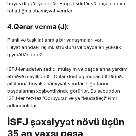
böyük diqqət yetirirlər. Empatikdirlər və başqalarının
rahatlığına əhəmiyyət verirlər.
4.Qərar vermə (J)
:
Planlı və təşkilatlanmış bir yanaşmaları var.
Həyatlarındakı rejimi, strukturu və qaydaları yüksək
qiymətləndirirlər.
ISFJ-lər adətən sadiq, mülayim və başqalarına yardım
etməyə meyillidirlər. Onlar dostluq münasibətlərinə,
ailələrinə böyük əhəmiyyət verirlər. Uğurlarını
başqalarının xoşbəxtliyində görürlər. Bu səbəbdən
ISFJ-lər tez-tez "Qoruyucu" və ya "Müdafiəçi" kimi
adlandırılırlar.
İSFJ şəxsiyyət növü üçün
35 ən yaxşı peşə