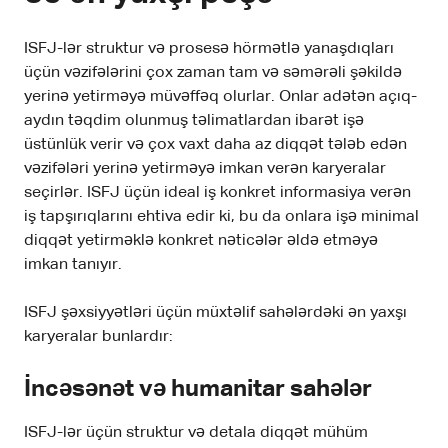
ISFJ-lər struktur və prosesə hörmətlə yanaşdıqları
üçün vəzifələrini çox zaman tam və səmərəli şəkildə
yerinə yetirməyə müvəffəq olurlar. Onlar adətən açıq-
aydın təqdim olunmuş təlimatlardan ibarət işə
üstünlük verir və çox vaxt daha az diqqət tələb edən
vəzifələri yerinə yetirməyə imkan verən karyeralar
seçirlər. ISFJ üçün ideal iş konkret informasiya verən
iş tapşırıqlarını ehtiva edir ki, bu da onlara işə minimal
diqqət yetirməklə konkret nəticələr əldə etməyə
imkan tanıyır.
ISFJ şəxsiyyətləri üçün müxtəlif sahələrdəki ən yaxşı
karyeralar bunlardır:
İncəsənət və humanitar sahələr
ISFJ-lər üçün struktur və detala diqqət mühüm