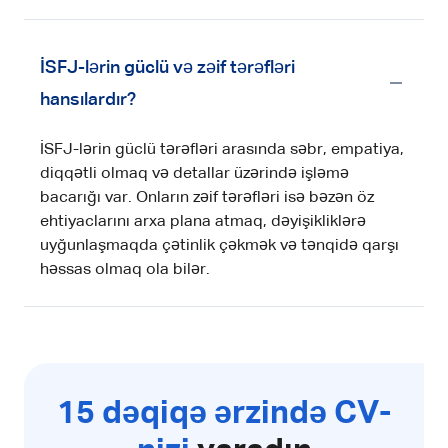
İSFJ-lərin güclü və zəif tərəfləri
hansılardır?
İSFJ-lərin güclü tərəfləri arasında səbr, empatiya,
diqqətli olmaq və detallar üzərində işləmə
bacarığı var. Onların zəif tərəfləri isə bəzən öz
ehtiyaclarını arxa plana atmaq, dəyişikliklərə
uyğunlaşmaqda çətinlik çəkmək və tənqidə qarşı
həssas olmaq ola bilər.
15 dəqiqə ərzində CV-