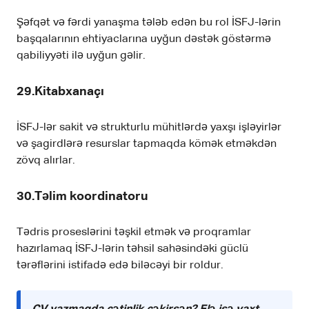
Şəfqət və fərdi yanaşma tələb edən bu rol İSFJ-lərin
başqalarının ehtiyaclarına uyğun dəstək göstərmə
qabiliyyəti ilə uyğun gəlir.
29.Kitabxanaçı
İSFJ-lər sakit və strukturlu mühitlərdə yaxşı işləyirlər
və şagirdlərə resurslar tapmaqda kömək etməkdən
zövq alırlar.
30.Təlim koordinatoru
Tədris proseslərini təşkil etmək və proqramlar
hazırlamaq İSFJ-lərin təhsil sahəsindəki güclü
tərəflərini istifadə edə biləcəyi bir roldur.