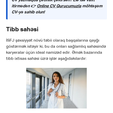
CV yazmaqda çətinlik çəkirsən? Elə isə vaxt
itirmədən 👉
Online CV Qurucumuzla
möhtəşəm
CV-yə sahib olun!
Tibb sahəsi
İSFJ şəxsiyyət növü təbii olaraq başqalarına qayğı
göstərmək istəyir ki, bu da onları sağlamlıq sahəsində
karyeralar üçün ideal namizəd edir. Əmək bazarında
tibb ixtisas sahəsi üzrə işlər aşağıdakılardır: