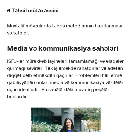
6.Təhsil mütəxəssisi
:
Müxtəlif mövzularda tədris metodlarının hazırlanması
və tətbiqi.
Media və kommunikasiya sahələri
ISFJ-lər mürəkkəb layihələri tamamlamağı və əlaqələr
qurmağı sevirlər. Tək işləməkdə rahatdırlar və adətən
diqqət cəlb etməkdən qaçırlar. Problemləri həll etmə
qabiliyyətləri onları media və kommunikasiya vəzifələri
üçün ideal edir. Bu sahələrdəki müvafiq peşələr
bunlardır: