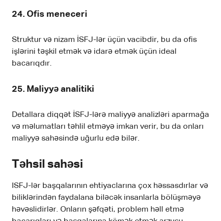
24. Ofis meneceri
Struktur və nizam İSFJ-lər üçün vacibdir, bu da ofis
işlərini təşkil etmək və idarə etmək üçün ideal
bacarıqdır.
25. Maliyyə analitiki
Detallara diqqət İSFJ-lərə maliyyə analizləri aparmağa
və məlumatları təhlil etməyə imkan verir, bu da onları
maliyyə sahəsində uğurlu edə bilər.
Təhsil sahəsi
ISFJ-lər başqalarının ehtiyaclarına çox həssasdırlar və
biliklərindən faydalana biləcək insanlarla bölüşməyə
həvəslidirlər. Onların şəfqəti, problem həll etmə