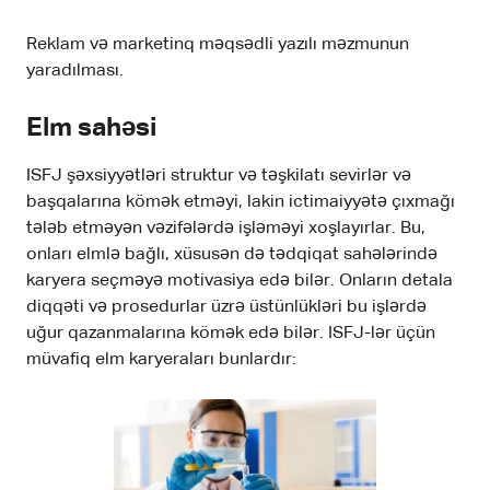
Reklam və marketinq məqsədli yazılı məzmunun
yaradılması.
Elm sahəsi
ISFJ şəxsiyyətləri struktur və təşkilatı sevirlər və
başqalarına kömək etməyi, lakin ictimaiyyətə çıxmağı
tələb etməyən vəzifələrdə işləməyi xoşlayırlar. Bu,
onları elmlə bağlı, xüsusən də tədqiqat sahələrində
karyera seçməyə motivasiya edə bilər. Onların detala
diqqəti və prosedurlar üzrə üstünlükləri bu işlərdə
uğur qazanmalarına kömək edə bilər. ISFJ-lər üçün
müvafiq elm karyeraları bunlardır: