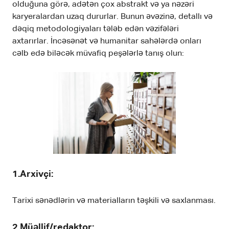
olduğuna görə, adətən çox abstrakt və ya nəzəri
karyeralardan uzaq dururlar. Bunun əvəzinə, detallı və
dəqiq metodologiyaları tələb edən vəzifələri
axtarırlar. İncəsənət və humanitar sahələrdə onları
cəlb edə biləcək müvafiq peşələrlə tanış olun:
1.Arxivçi
:
Tarixi sənədlərin və materialların təşkili və saxlanması.
2.Müəllif/redaktor
: