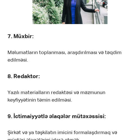
7.
Müxbir
:
Məlumatların toplanması, araşdırılması və təqdim
edilməsi.
8.
Redaktor
:
Yazılı materialların redaktəsi və məzmunun
keyfiyyətinin təmin edilməsi.
9.
İctimaiyyətlə əlaqələr mütəxəssisi
:
Şirkət və ya təşkilatın imicini formalaşdırmaq və