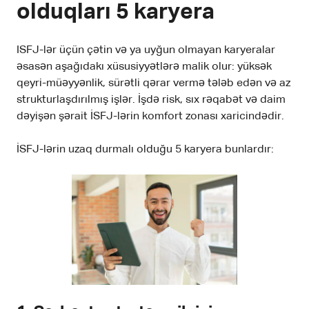
olduqları 5 karyera
ISFJ-lər üçün çətin və ya uyğun olmayan karyeralar
əsasən aşağıdakı xüsusiyyətlərə malik olur: yüksək
qeyri-müəyyənlik, sürətli qərar vermə tələb edən və az
strukturlaşdırılmış işlər. İşdə risk, sıx rəqabət və daim
dəyişən şərait İSFJ-lərin komfort zonası xaricindədir.
İSFJ-lərin uzaq durmalı olduğu 5 karyera bunlardır: