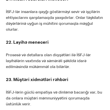
İSFJ-lər insanlara qayğı göstərməyi sevir və işçilərin
ehtiyaclarını qarşılamaqda yaxşıdırlar. Onlar təşkilatın
dəyərlərinə uyğun iş mühitini qorumaqla məşğul
olurlar.
22. Layihə meneceri
Prosesə və detallara olan diqqətləri ilə İSFJ-lər
layihələrin vaxtında və səmərəli şəkildə idarə
edilməsində mükəmməl ola bilərlər.
23. Müştəri xidmətləri rəhbəri
İSFJ-lərin güclü empatiya və dinləmə bacarığı var, bu
da onlara müştəri məmnuniyyətini qorumaqda
üstünlük verir.