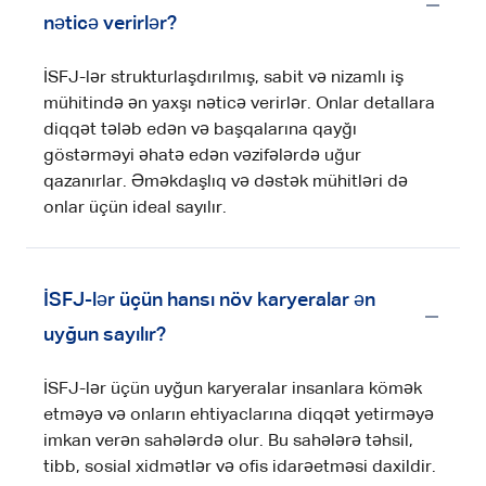
nəticə verirlər?
İSFJ-lər strukturlaşdırılmış, sabit və nizamlı iş
mühitində ən yaxşı nəticə verirlər. Onlar detallara
diqqət tələb edən və başqalarına qayğı
göstərməyi əhatə edən vəzifələrdə uğur
qazanırlar. Əməkdaşlıq və dəstək mühitləri də
onlar üçün ideal sayılır.
İSFJ-lər üçün hansı növ karyeralar ən
uyğun sayılır?
İSFJ-lər üçün uyğun karyeralar insanlara kömək
etməyə və onların ehtiyaclarına diqqət yetirməyə
imkan verən sahələrdə olur. Bu sahələrə təhsil,
tibb, sosial xidmətlər və ofis idarəetməsi daxildir.