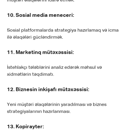
müştəri əlaqələrini idarə etmək.
10.
Sosial media meneceri
:
Sosial platformalarda strategiya hazırlamaq və icma
ilə əlaqələri gücləndirmək.
11.
Marketinq mütəxəssisi
:
İstehlakçı tələblərini analiz edərək məhsul və
xidmətlərin təqdimatı.
12.
Biznesin inkişafı mütəxəssisi
:
Yeni müştəri əlaqələrinin yaradılması və biznes
strategiyalarının hazırlanması.
13.
Kopirayter
: