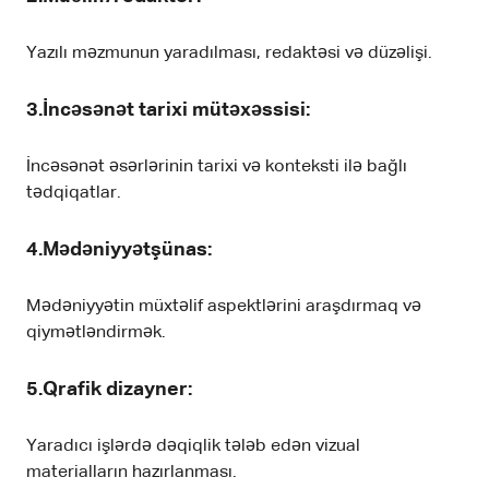
Yazılı məzmunun yaradılması, redaktəsi və düzəlişi.
3.İncəsənət tarixi mütəxəssisi
:
İncəsənət əsərlərinin tarixi və konteksti ilə bağlı
tədqiqatlar.
4.Mədəniyyətşünas
:
Mədəniyyətin müxtəlif aspektlərini araşdırmaq və
qiymətləndirmək.
5.Qrafik dizayner
:
Yaradıcı işlərdə dəqiqlik tələb edən vizual
materialların hazırlanması.