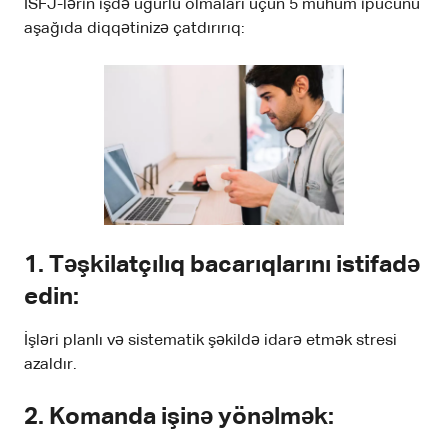
İSFJ-lərin işdə uğurlu olmaları üçün 5 mühüm ipucunu
aşağıda diqqətinizə çatdırırıq:
1. Təşkilatçılıq bacarıqlarını istifadə
edin:
İşləri planlı və sistematik şəkildə idarə etmək stresi
azaldır.
2. Komanda işinə yönəlmək: