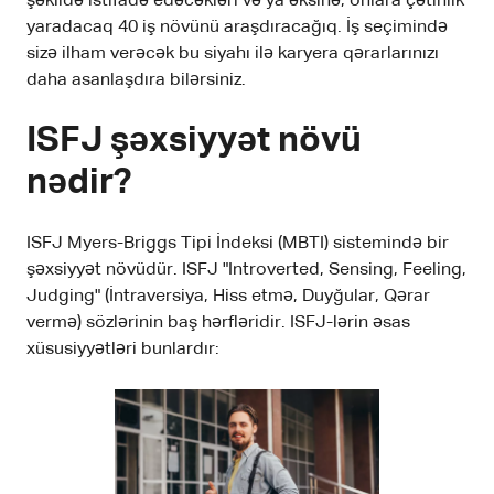
şəkildə istifadə edəcəkləri və ya əksinə, onlara çətinlik
yaradacaq 40 iş növünü araşdıracağıq. İş seçimində
sizə ilham verəcək bu siyahı ilə karyera qərarlarınızı
daha asanlaşdıra bilərsiniz.
ISFJ şəxsiyyət növü
nədir?
ISFJ Myers-Briggs Tipi İndeksi (MBTI) sistemində bir
şəxsiyyət növüdür. ISFJ "Introverted, Sensing, Feeling,
Judging" (İntraversiya, Hiss etmə, Duyğular, Qərar
vermə) sözlərinin baş hərfləridir. ISFJ-lərin əsas
xüsusiyyətləri bunlardır: