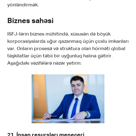
yönləndirmək.
Biznes sahəsi
ISFJ-lərin biznes mühitində, xüsusən də böyük
korporasiyalarda uğur qazanmaq üçün çoxlu imkanları
var. Onların prosesə və struktura olan hörməti qlobal
təşkilatlar üçün təbii bir uyğunluq halına gətirir.
Aşağıdakı vəzifələrə nəzər yetirin:
21. İnsan resursları meneceri