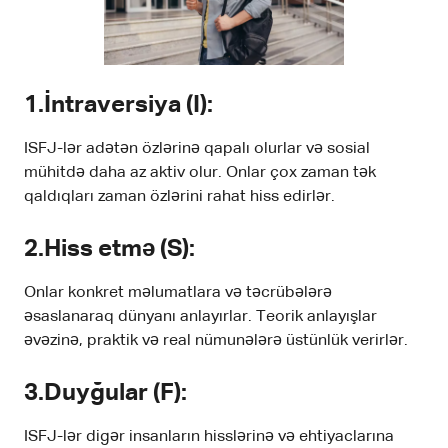
1.İntraversiya (I)
:
ISFJ-lər adətən özlərinə qapalı olurlar və sosial
mühitdə daha az aktiv olur. Onlar çox zaman tək
qaldıqları zaman özlərini rahat hiss edirlər.
2.Hiss etmə (S)
:
Onlar konkret məlumatlara və təcrübələrə
əsaslanaraq dünyanı anlayırlar. Teorik anlayışlar
əvəzinə, praktik və real nümunələrə üstünlük verirlər.
3.Duyğular (F)
:
ISFJ-lər digər insanların hisslərinə və ehtiyaclarına