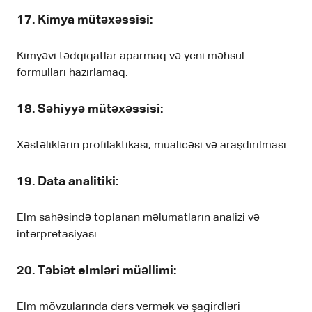
17.
Kimya mütəxəssisi
:
Kimyəvi tədqiqatlar aparmaq və yeni məhsul
formulları hazırlamaq.
18.
Səhiyyə mütəxəssisi
:
Xəstəliklərin profilaktikası, müalicəsi və araşdırılması.
19.
Data analitiki
:
Elm sahəsində toplanan məlumatların analizi və
interpretasiyası.
20.
Təbiət elmləri müəllimi
:
Elm mövzularında dərs vermək və şagirdləri