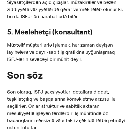
Siyasətçilərdən açıq çıxışlar, müzakirələr və bəzən
ziddiyyətli vəziyyətlərdə qərar vermək tələb olunur ki,
bu da İSFJ-ləri narahat edə bilər.
5. Məsləhətçi (konsultant)
Müxtəlif müştərilərlə işləmək, hər zaman dəyişən
layihələrə və qeyri-sabit iş qrafikinə uyğunlaşmaq
İSFJ-lərin sevəcəyi bir mühit deyil.
Son söz
Son olaraq, ISFJ şəxsiyyətləri detallara diqqət,
təşkilatçılıq və başqalarına kömək etmə arzusu ilə
seçilirlər. Onlar struktur və sabitlik axtaran,
məsuliyyətlə işləyən fərdlərdir. İş mühitində öz
bacarıqlarını səssizcə və effektiv şəkildə tətbiq etməyi
üstün tuturlar.