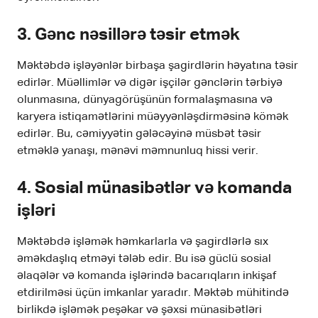
3.
Gənc nəsillərə təsir etmək
Məktəbdə işləyənlər birbaşa şagirdlərin həyatına təsir
edirlər. Müəllimlər və digər işçilər gənclərin tərbiyə
olunmasına, dünyagörüşünün formalaşmasına və
karyera istiqamətlərini müəyyənləşdirməsinə kömək
edirlər. Bu, cəmiyyətin gələcəyinə müsbət təsir
etməklə yanaşı, mənəvi məmnunluq hissi verir.
4.
Sosial münasibətlər və komanda
işləri
Məktəbdə işləmək həmkarlarla və şagirdlərlə sıx
əməkdaşlıq etməyi tələb edir. Bu isə güclü sosial
əlaqələr və komanda işlərində bacarıqların inkişaf
etdirilməsi üçün imkanlar yaradır. Məktəb mühitində
birlikdə işləmək peşəkar və şəxsi münasibətləri