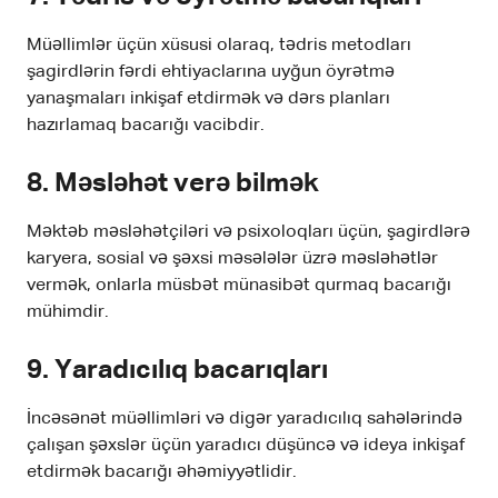
Müəllimlər üçün xüsusi olaraq, tədris metodları
şagirdlərin fərdi ehtiyaclarına uyğun öyrətmə
yanaşmaları inkişaf etdirmək və dərs planları
hazırlamaq bacarığı vacibdir.
8.
Məsləhət verə bilmək
Məktəb məsləhətçiləri və psixoloqları üçün, şagirdlərə
karyera, sosial və şəxsi məsələlər üzrə məsləhətlər
vermək, onlarla müsbət münasibət qurmaq bacarığı
mühimdir.
9.
Yaradıcılıq bacarıqları
İncəsənət müəllimləri və digər yaradıcılıq sahələrində
çalışan şəxslər üçün yaradıcı düşüncə və ideya inkişaf
etdirmək bacarığı əhəmiyyətlidir.