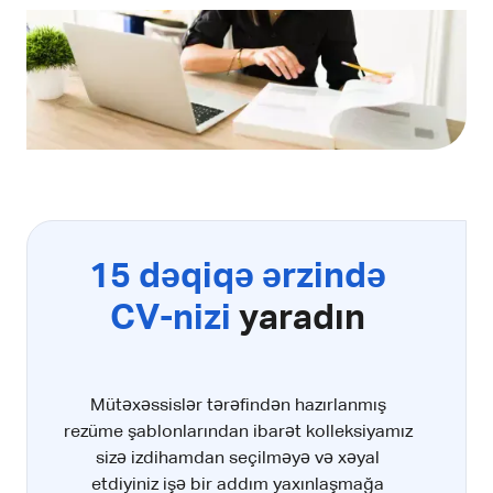
15 dəqiqə ərzində
CV-nizi
yaradın
Mütəxəssislər tərəfindən hazırlanmış
rezüme şablonlarından ibarət kolleksiyamız
sizə izdihamdan seçilməyə və xəyal
etdiyiniz işə bir addım yaxınlaşmağa