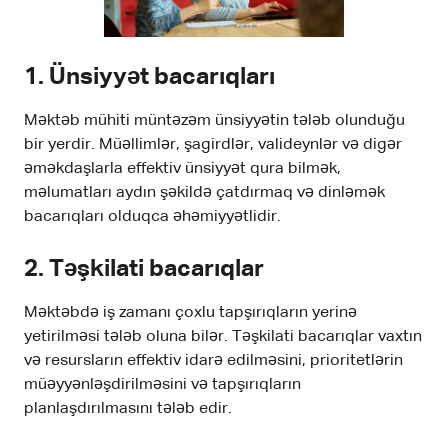
1.
Ünsiyyət bacarıqları
Məktəb mühiti müntəzəm ünsiyyətin tələb olunduğu
bir yerdir. Müəllimlər, şagirdlər, valideynlər və digər
əməkdaşlarla effektiv ünsiyyət qura bilmək,
məlumatları aydın şəkildə çatdırmaq və dinləmək
bacarıqları olduqca əhəmiyyətlidir.
2.
Təşkilati bacarıqlar
Məktəbdə iş zamanı çoxlu tapşırıqların yerinə
yetirilməsi tələb oluna bilər. Təşkilati bacarıqlar vaxtın
və resursların effektiv idarə edilməsini, prioritetlərin
müəyyənləşdirilməsini və tapşırıqların
planlaşdırılmasını tələb edir.