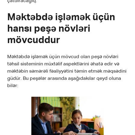
çatdıracağıq.
Məktəbdə işləmək üçün
hansı peşə növləri
mövcuddur
Məktəbdə işləmək üçün mövcud olan peşə növləri
təhsil sisteminin müxtəlif aspektlərini əhatə edir və
məktəbin səmərəli fəaliyyətini təmin etmək məqsədini
güdür. Bu peşələr arasında aşağıdakılar qeyd oluna
bilər: