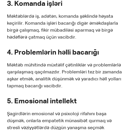
3.
Komanda işləri
Məktəblərdə iş, adətən, komanda şəklində həyata
keçirilir. Komanda işləri bacarığı digər əməkdaşlarla
birgə çalışmaq, fikir mübadiləsi aparmaq və birgə
hədəflərə çatmaq üçün vacibdir.
4.
Problemlərin həlli bacarığı
Məktəb mühitində müxtəlif çətinliklər və problemlərlə
qarşılaşmaq qaçılmazdır. Problemləri tez bir zamanda
aşkar etmək, analitik düşünmək və yaradıcı həll yolları
tapmaq bacarığı vacibdir.
5.
Emosional intellekt
Şagirdlərin emosional və psixoloji rifahını başa
düşmək, onlarla empatetik münasibət qurmaq və
stresli vəziyyətlərdə düzgün yanaşma seçmək