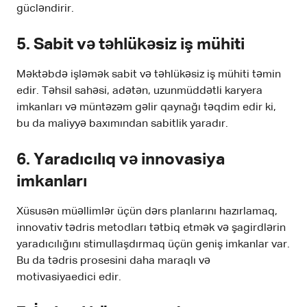
gücləndirir.
5.
Sabit və təhlükəsiz iş mühiti
Məktəbdə işləmək sabit və təhlükəsiz iş mühiti təmin
edir. Təhsil sahəsi, adətən, uzunmüddətli karyera
imkanları və müntəzəm gəlir qaynağı təqdim edir ki,
bu da maliyyə baxımından sabitlik yaradır.
6.
Yaradıcılıq və innovasiya
imkanları
Xüsusən müəllimlər üçün dərs planlarını hazırlamaq,
innovativ tədris metodları tətbiq etmək və şagirdlərin
yaradıcılığını stimullaşdırmaq üçün geniş imkanlar var.
Bu da tədris prosesini daha maraqlı və
motivasiyaedici edir.