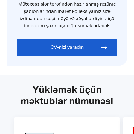
Mütəxəssislər tərəfindən hazırlanmış rezüme
şablonlarından ibarət kolleksiyamız sizə
izdihamdan seçilməyə və xəyal etdiyiniz işə
bir addım yaxınlaşmağa kömək edəcək.
CV-nizi yaradın
Yükləmək üçün
məktublar nümunəsi