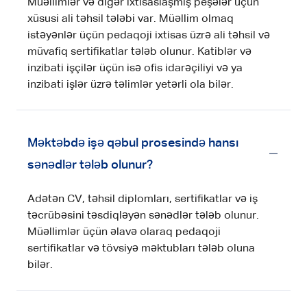
Müəllimlər və digər ixtisaslaşmış peşələr üçün
xüsusi ali təhsil tələbi var. Müəllim olmaq
istəyənlər üçün pedaqoji ixtisas üzrə ali təhsil və
müvafiq sertifikatlar tələb olunur. Katiblər və
inzibati işçilər üçün isə ofis idarəçiliyi və ya
inzibati işlər üzrə təlimlər yetərli ola bilər.
Məktəbdə işə qəbul prosesində hansı
sənədlər tələb olunur?
Adətən CV, təhsil diplomları, sertifikatlar və iş
təcrübəsini təsdiqləyən sənədlər tələb olunur.
Müəllimlər üçün əlavə olaraq pedaqoji
sertifikatlar və tövsiyə məktubları tələb oluna
bilər.