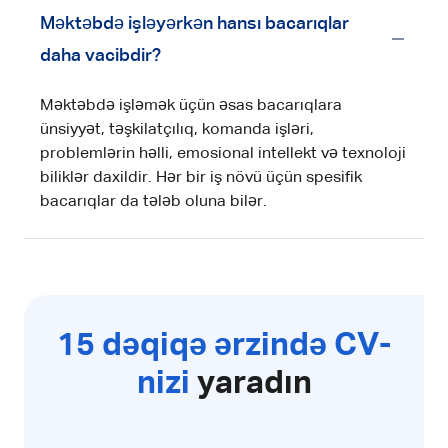
Məktəbdə işləyərkən hansı bacarıqlar
daha vacibdir?
Məktəbdə işləmək üçün əsas bacarıqlara
ünsiyyət, təşkilatçılıq, komanda işləri,
problemlərin həlli, emosional intellekt və texnoloji
biliklər daxildir. Hər bir iş növü üçün spesifik
bacarıqlar da tələb oluna bilər.
15 dəqiqə ərzində CV-
nizi
yaradın