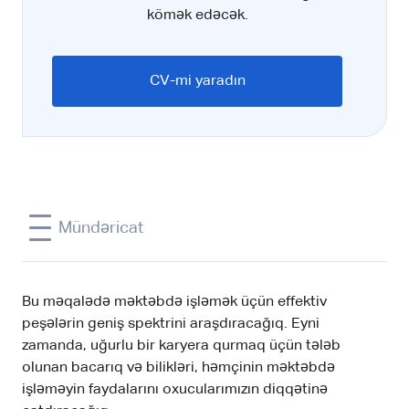
kömək edəcək.
CV-mi yaradın
Mündəricat
Bu məqalədə məktəbdə işləmək üçün effektiv
peşələrin geniş spektrini araşdıracağıq. Eyni
zamanda, uğurlu bir karyera qurmaq üçün tələb
olunan bacarıq və bilikləri, həmçinin məktəbdə
işləməyin faydalarını oxucularımızın diqqətinə