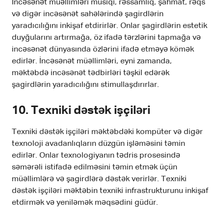
İncəsənət müəllimləri musiqi, rəssamlıq, şahmat, rəqs
və digər incəsənət sahələrində şagirdlərin
yaradıcılığını inkişaf etdirirlər. Onlar şagirdlərin estetik
duyğularını artırmağa, öz ifadə tərzlərini tapmağa və
incəsənət dünyasında özlərini ifadə etməyə kömək
edirlər. İncəsənət müəllimləri, eyni zamanda,
məktəbdə incəsənət tədbirləri təşkil edərək
şagirdlərin yaradıcılığını stimullaşdırırlar.
10. Texniki dəstək işçiləri
Texniki dəstək işçiləri məktəbdəki kompüter və digər
texnoloji avadanlıqların düzgün işləməsini təmin
edirlər. Onlar texnologiyanın tədris prosesində
səmərəli istifadə edilməsini təmin etmək üçün
müəllimlərə və şagirdlərə dəstək verirlər. Texniki
dəstək işçiləri məktəbin texniki infrastrukturunu inkişaf
etdirmək və yeniləmək məqsədini güdür.