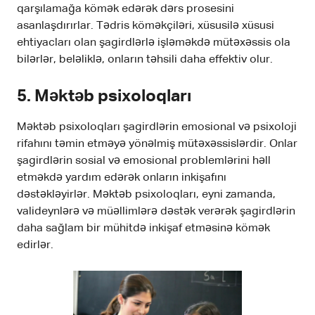
qarşılamağa kömək edərək dərs prosesini
asanlaşdırırlar. Tədris köməkçiləri, xüsusilə xüsusi
ehtiyacları olan şagirdlərlə işləməkdə mütəxəssis ola
bilərlər, beləliklə, onların təhsili daha effektiv olur.
5. Məktəb psixoloqları
Məktəb psixoloqları şagirdlərin emosional və psixoloji
rifahını təmin etməyə yönəlmiş mütəxəssislərdir. Onlar
şagirdlərin sosial və emosional problemlərini həll
etməkdə yardım edərək onların inkişafını
dəstəkləyirlər. Məktəb psixoloqları, eyni zamanda,
valideynlərə və müəllimlərə dəstək verərək şagirdlərin
daha sağlam bir mühitdə inkişaf etməsinə kömək
edirlər.