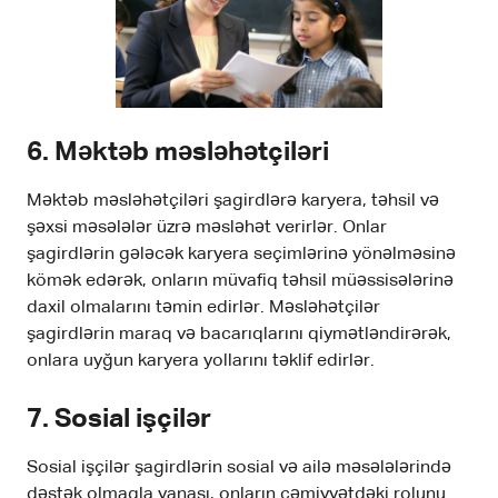
6. Məktəb məsləhətçiləri
Məktəb məsləhətçiləri şagirdlərə karyera, təhsil və
şəxsi məsələlər üzrə məsləhət verirlər. Onlar
şagirdlərin gələcək karyera seçimlərinə yönəlməsinə
kömək edərək, onların müvafiq təhsil müəssisələrinə
daxil olmalarını təmin edirlər. Məsləhətçilər
şagirdlərin maraq və bacarıqlarını qiymətləndirərək,
onlara uyğun karyera yollarını təklif edirlər.
7. Sosial işçilər
Sosial işçilər şagirdlərin sosial və ailə məsələlərində
dəstək olmaqla yanaşı, onların cəmiyyətdəki rolunu