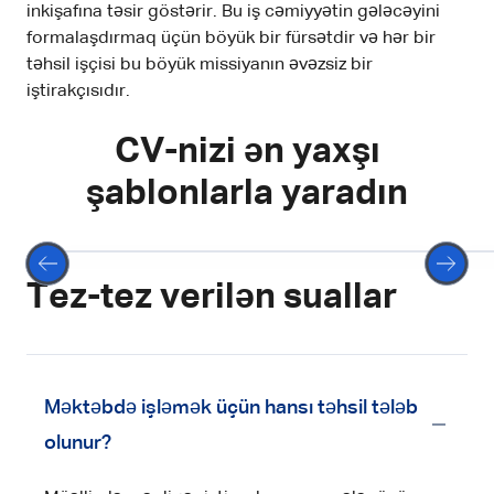
inkişafına təsir göstərir. Bu iş cəmiyyətin gələcəyini
formalaşdırmaq üçün böyük bir fürsətdir və hər bir
təhsil işçisi bu böyük missiyanın əvəzsiz bir
iştirakçısıdır.
CV-nizi ən yaxşı
şablonlarla yaradın
Seçin
Tez-tez verilən suallar
Məktəbdə işləmək üçün hansı təhsil tələb
olunur?