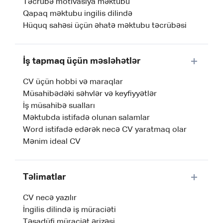
Təcrübə motivasiya məktubu
Qapaq məktubu ingilis dilində
Hüquq sahəsi üçün əhatə məktubu təcrübəsi
İş tapmaq üçün məsləhətlər
CV üçün hobbi və maraqlar
Müsahibədəki səhvlər və keyfiyyətlər
İş müsahibə sualları
Məktubda istifadə olunan salamlar
Word istifadə edərək necə CV yaratmaq olar
Mənim ideal CV
Təlimatlar
CV necə yazılır
İngilis dilində iş müraciəti
Təsadüfi müraciət ərizəsi