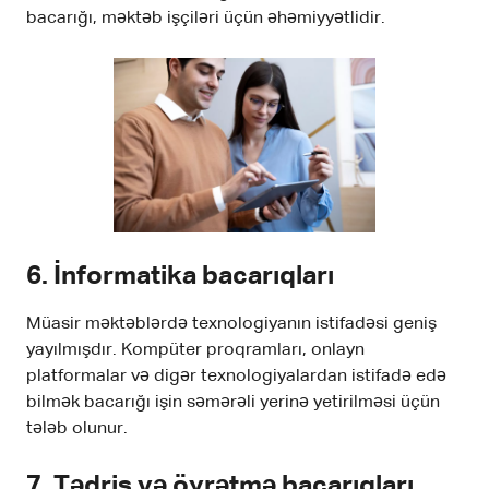
bacarığı, məktəb işçiləri üçün əhəmiyyətlidir.
6.
İnformatika bacarıqları
Müasir məktəblərdə texnologiyanın istifadəsi geniş
yayılmışdır. Kompüter proqramları, onlayn
platformalar və digər texnologiyalardan istifadə edə
bilmək bacarığı işin səmərəli yerinə yetirilməsi üçün
tələb olunur.
7.
Tədris və öyrətmə bacarıqları