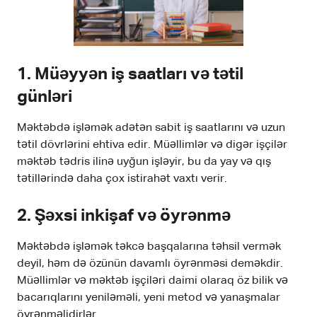
1.
Müəyyən iş saatları və tətil
günləri
Məktəbdə işləmək adətən sabit iş saatlarını və uzun
tətil dövrlərini ehtiva edir. Müəllimlər və digər işçilər
məktəb tədris ilinə uyğun işləyir, bu da yay və qış
tətillərində daha çox istirahət vaxtı verir.
2.
Şəxsi inkişaf və öyrənmə
Məktəbdə işləmək təkcə başqalarına təhsil vermək
deyil, həm də özünün davamlı öyrənməsi deməkdir.
Müəllimlər və məktəb işçiləri daimi olaraq öz bilik və
bacarıqlarını yeniləməli, yeni metod və yanaşmalar
öyrənməlidirlər.