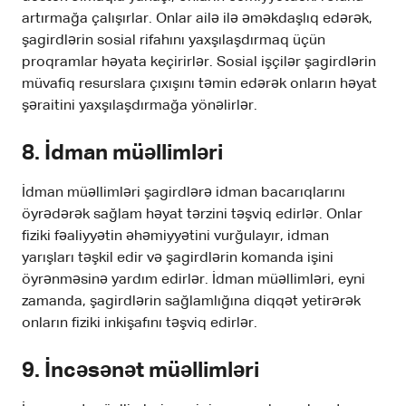
artırmağa çalışırlar. Onlar ailə ilə əməkdaşlıq edərək,
şagirdlərin sosial rifahını yaxşılaşdırmaq üçün
proqramlar həyata keçirirlər. Sosial işçilər şagirdlərin
müvafiq resurslara çıxışını təmin edərək onların həyat
şəraitini yaxşılaşdırmağa yönəlirlər.
8. İdman müəllimləri
İdman müəllimləri şagirdlərə idman bacarıqlarını
öyrədərək sağlam həyat tərzini təşviq edirlər. Onlar
fiziki fəaliyyətin əhəmiyyətini vurğulayır, idman
yarışları təşkil edir və şagirdlərin komanda işini
öyrənməsinə yardım edirlər. İdman müəllimləri, eyni
zamanda, şagirdlərin sağlamlığına diqqət yetirərək
onların fiziki inkişafını təşviq edirlər.
9. İncəsənət müəllimləri