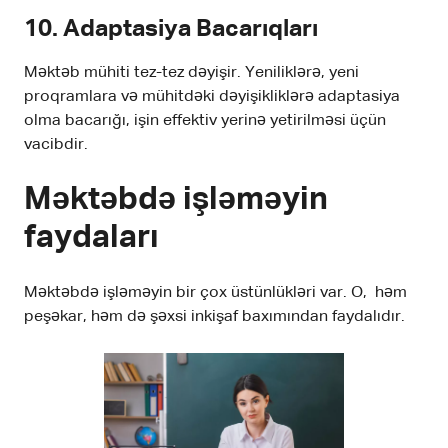
10.
Adaptasiya Bacarıqları
Məktəb mühiti tez-tez dəyişir. Yeniliklərə, yeni
proqramlara və mühitdəki dəyişikliklərə adaptasiya
olma bacarığı, işin effektiv yerinə yetirilməsi üçün
vacibdir.
Məktəbdə işləməyin
faydaları
Məktəbdə işləməyin bir çox üstünlükləri var. O, həm
peşəkar, həm də şəxsi inkişaf baxımından faydalıdır.