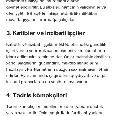
məktəbin fəaliyyətini mütəmadi olaraq
qiymətləndirirlər. Bu şəxslər, həmçinin valideynlər və
cəmiyyət ilə əlaqələri inkişaf etdirərək məktəbin
müvəffəqiyyətini artırmağa çalışırlar.
3. Katiblər və inzibati işçilər
Katiblər və inzibati işçilər məktəb ofisindəki gündəlik
işləri yerinə yetirərək sənədləşməni və məlumatların
idarə edilməsini təmin edirlər. Onlar məktəbin daxili və
xarici əlaqələrini gücləndirir, məktəb sənədlərini
hazırlayır və məlumatların düzgün saxlanılmasını təmin
edirlər. Eyni zamanda, şagirdlərin qeydiyyatı və digər
inzibati proseslərdə də vacib rol oynayırlar.
4. Tədris köməkçiləri
Tədris köməkçiləri müəllimlərə dərs zamanı dəstək
verən şəxslərdir. Onlar şagirdlərin fərdi ehtiyaclarını