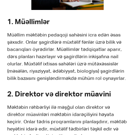
1. Müəllimlər
Müəllim məktəbin pedaqoji sahəsini icra edən əsas
şəxsdir. Onlar şagirdlərə müxtəlif fənlər üzrə bilik və
bacarıqları öyrədirlər. Müəllimlər tədqiqatlar aparır,
dərs planları hazırlayır və şagirdlərin inkişafına nail
olurlar. Müxtəlif ixtisas sahələri üzrə mütəxəssislər
(məsələn, riyaziyyat, ədəbiyyat, biologiya) şagirdlərin
bilik bazasını genişləndirməkdə mühüm rol oynayırlar.
2. Direktor və direktor müavini
Məktəbin rəhbərliyi ilə məşğul olan direktor və
direktor müavinləri məktəbin idarəçiliyini həyata
keçirir. Onlar tədris proqramlarını planlaşdırır, məktəb
heyətini idarə edir, müxtəlif tədbirləri təşkil edir və