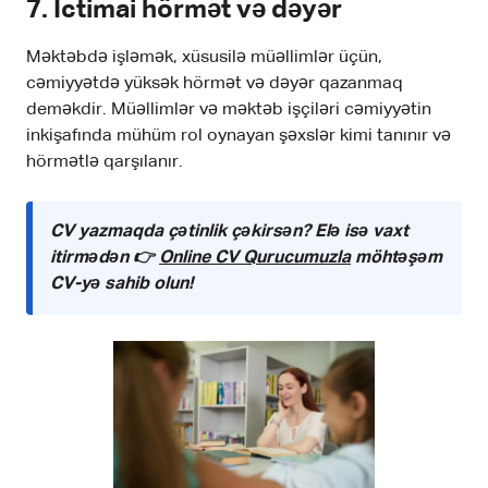
7.
İctimai hörmət və dəyər
Məktəbdə işləmək, xüsusilə müəllimlər üçün,
cəmiyyətdə yüksək hörmət və dəyər qazanmaq
deməkdir. Müəllimlər və məktəb işçiləri cəmiyyətin
inkişafında mühüm rol oynayan şəxslər kimi tanınır və
hörmətlə qarşılanır.
CV yazmaqda çətinlik çəkirsən? Elə isə vaxt
itirmədən 👉
Online CV Qurucumuzla
möhtəşəm
CV-yə sahib olun!