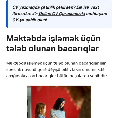
CV yazmaqda çətinlik çəkirsən? Elə isə vaxt
itirmədən 👉
Online CV Qurucumuzla
möhtəşəm
CV-yə sahib olun!
Məktəbdə işləmək üçün
tələb olunan bacarıqlar
Məktəbdə işləmək üçün tələb olunan bacarıqlar işin
spesifik növünə görə dəyişə bilər, lakin ümumilikdə
aşağıdakı əsas bacarıqlar bütün peşələrdə vacibdir: