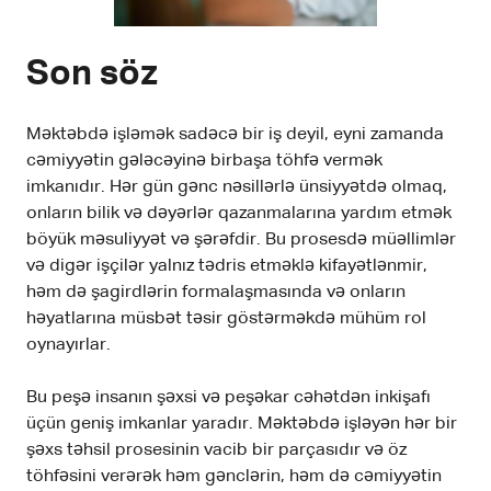
Son söz
Məktəbdə işləmək sadəcə bir iş deyil, eyni zamanda
cəmiyyətin gələcəyinə birbaşa töhfə vermək
imkanıdır. Hər gün gənc nəsillərlə ünsiyyətdə olmaq,
onların bilik və dəyərlər qazanmalarına yardım etmək
böyük məsuliyyət və şərəfdir. Bu prosesdə müəllimlər
və digər işçilər yalnız tədris etməklə kifayətlənmir,
həm də şagirdlərin formalaşmasında və onların
həyatlarına müsbət təsir göstərməkdə mühüm rol
oynayırlar.
Bu peşə insanın şəxsi və peşəkar cəhətdən inkişafı
üçün geniş imkanlar yaradır. Məktəbdə işləyən hər bir
şəxs təhsil prosesinin vacib bir parçasıdır və öz
töhfəsini verərək həm gənclərin, həm də cəmiyyətin