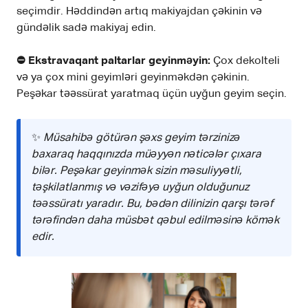
seçimdir. Həddindən artıq makiyajdan çəkinin və
gündəlik sadə makiyaj edin.
⛔️ Ekstravaqant paltarlar geyinməyin:
Çox dekolteli
və ya çox mini geyimləri geyinməkdən çəkinin.
Peşəkar təəssürat yaratmaq üçün uyğun geyim seçin.
✨
Müsahibə götürən şəxs geyim tərzinizə
baxaraq haqqınızda müəyyən nəticələr çıxara
bilər. Peşəkar geyinmək sizin məsuliyyətli,
təşkilatlanmış və vəzifəyə uyğun olduğunuz
təəssüratı yaradır. Bu, bədən dilinizin qarşı tərəf
tərəfindən daha müsbət qəbul edilməsinə kömək
edir.