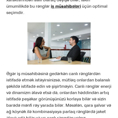
xarakterindən asılı olaraq dəyişə bilər, lakin
ümumilikdə bu rənglər
iş müsahibələri
üçün optimal
seçimdir.
Əgər iş müsahibəsinə gedərkən canlı rənglərdən
istifadə etmək istəyirsinizsə, mütləq onlardan balanslı
şəkildə istifadə edin və şişirtməyin. Canlı rənglər enerji
və dinamizm əlavə etsə də, onlardan həddindən artıq
istifadə peşəkar görünüşünüzü korlaya bilər və sizin
barədə mənfi rəy yarada bilər. Məsələn, qara şalvar və
ağ köynək ilə kombinasiyaya parlaq rənglərdə jaket