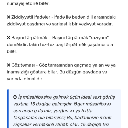
nümayiş etdirə bilər.
❌ Ziddiyyətli ifadələr - İfadə ilə bədən dili arasındakı
ziddiyyət çaşdırıcı və sarkastik bir vəziyyət yaradır.
❌ Başını tərpətmək - Başını tərpətmək “razıyam”
deməkdir, lakin tez-tez baş tərpətmək çaşdırıcı ola
bilər.
❌ Göz təması - Göz təmasından qaçmaq yalan və ya
inamsızlığı göstərə bilər. Bu düzgün qaydada və
yerində olmalıdır.
⌚
İş müsahibəsinə gəlmək üçün ideal vaxt görüş
vaxtına 15 dəqiqə qalmışdır. Əgər müsahibəyə
son anda gəlsəniz, yorğun və ya hətta
təngənəfəs ola bilərsiniz; Bu, bədəninizin mənfi
siqnallar verməsinə səbəb olar. 15 dəqiqə tez