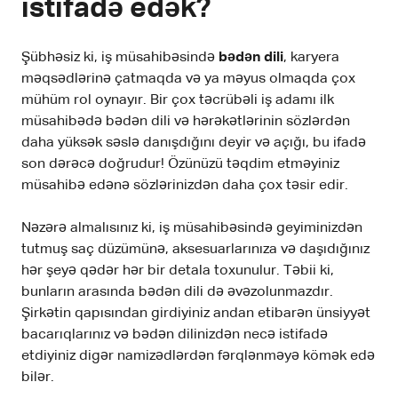
istifadə edək?
Şübhəsiz ki, iş müsahibəsində
bədən dili
, karyera
məqsədlərinə çatmaqda və ya məyus olmaqda çox
mühüm rol oynayır. Bir çox təcrübəli iş adamı ilk
müsahibədə bədən dili və hərəkətlərinin sözlərdən
daha yüksək səslə danışdığını deyir və açığı, bu ifadə
son dərəcə doğrudur! Özünüzü təqdim etməyiniz
müsahibə edənə sözlərinizdən daha çox təsir edir.
Nəzərə almalısınız ki, iş müsahibəsində geyiminizdən
tutmuş saç düzümünə, aksesuarlarınıza və daşıdığınız
hər şeyə qədər hər bir detala toxunulur. Təbii ki,
bunların arasında bədən dili də əvəzolunmazdır.
Şirkətin qapısından girdiyiniz andan etibarən ünsiyyət
bacarıqlarınız və bədən dilinizdən necə istifadə
etdiyiniz digər namizədlərdən fərqlənməyə kömək edə
bilər.