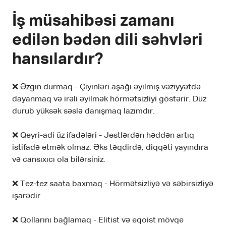
İş müsahibəsi zamanı
edilən bədən dili səhvləri
hansılardır?
❌ Əzgin durmaq - Çiyinləri aşağı əyilmiş vəziyyətdə
dayanmaq və irəli əyilmək hörmətsizliyi göstərir. Düz
durub yüksək səslə danışmaq lazımdır.
❌ Qeyri-adi üz ifadələri - Jestlərdən həddən artıq
istifadə etmək olmaz. Əks təqdirdə, diqqəti yayındıra
və cansıxıcı ola bilərsiniz.
❌ Tez-tez saata baxmaq - Hörmətsizliyə və səbirsizliyə
işarədir.
❌ Qollarını bağlamaq - Elitist və eqoist mövqe