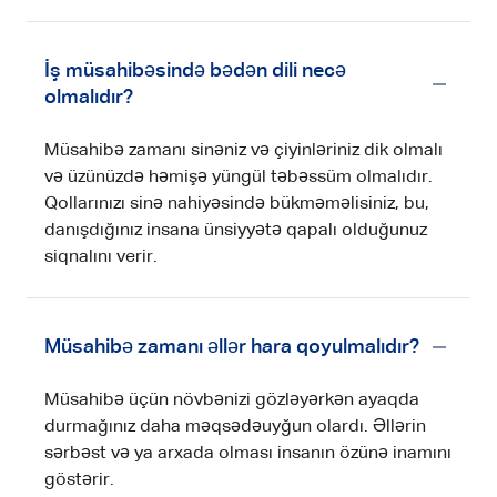
İş müsahibəsində bədən dili necə
olmalıdır?
Müsahibə zamanı sinəniz və çiyinləriniz dik olmalı
və üzünüzdə həmişə yüngül təbəssüm olmalıdır.
Qollarınızı sinə nahiyəsində bükməməlisiniz, bu,
danışdığınız insana ünsiyyətə qapalı olduğunuz
siqnalını verir.
Müsahibə zamanı əllər hara qoyulmalıdır?
Müsahibə üçün növbənizi gözləyərkən ayaqda
durmağınız daha məqsədəuyğun olardı. Əllərin
sərbəst və ya arxada olması insanın özünə inamını
göstərir.