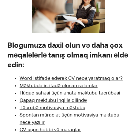
Blogumuza daxil olun və daha çox
məqalələrlə tanış olmaq imkanı əldə
edin:
Word istifadə edərək CV necə yaratmaq olar?
Məktubda istifadə olunan salamlar
Hüquq sahəsi üçün əhatə məktubu təcrübəsi
Qapaq məktubu ingilis dilində
Təcrübə motivasiya məktubu
Spontan müraciət üçün motivasiya məktubu
necə yazılır
CV üçün hobbi və maraqlar