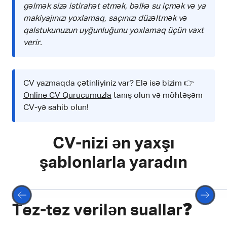
gəlmək sizə istirahət etmək, bəlkə su içmək və ya
makiyajınızı yoxlamaq, saçınızı düzəltmək və
qalstukunuzun uyğunluğunu yoxlamaq üçün vaxt
verir.
CV yazmaqda çətinliyiniz var? Elə isə bizim 👉
Online CV Qurucumuzla
tanış olun və möhtəşəm
CV-yə sahib olun!
CV-nizi ən yaxşı
şablonlarla yaradın
Seçin
Tez-tez verilən suallar❓