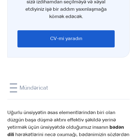
sizə izdihamdan seçilməyə və xəyal
etdiyiniz işə bir addım yaxınlaşmağa
kömək edəcək.
CV-mi yaradın
Mündəricat
Uğurlu ünsiyyətin əsas elementlərindən biri olan
düzgün başa düşmə aktını effektiv şəkildə yerinə
yetirmək üçün ünsiyyətdə olduğumuz insanın
bədən
dili
hərəkətlərini necə oxumağı, bədənimizin sözlərdən