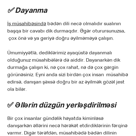
✅ Dayanma
İş müsahibəsində
bədən dili necə olmalıdır sualının
başqa bir cavabı dik durmaqdır. Əgər oturursunuzsa,
çox önə və ya geriyə doğru əyilməməyə çalışın.
Ümumiyyətlə, dediklərimiz ayaqüstə dayanmalı
olduğunuz müsahibələrə də aiddir. Dayanarkən dik
durmağa çalışın ki, nə çox rahat, nə də çox gərgin
görünəsiniz. Eyni anda sizi birdən çox insan müsahibə
edirsə, danışan şəxsə doğru bir az əyilmək gözəl jest
ola bilər.
✅
Əllərin düzgün yerləşdirilməsi
Bir çox insanlar gündəlik həyatda kiminləsə
danışarkən əllərini necə hərəkət etdirdiklərinin fərqinə
varmır. Digər tərəfdən, müsahibədə bədən dilinin