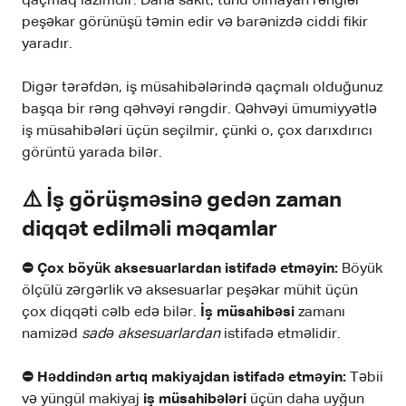
qaçmaq lazımdır. Daha sakit, tünd olmayan rənglər
peşəkar görünüşü təmin edir və barənizdə ciddi fikir
yaradır.
Digər tərəfdən, iş müsahibələrində qaçmalı olduğunuz
başqa bir rəng qəhvəyi rəngdir. Qəhvəyi ümumiyyətlə
iş müsahibələri üçün seçilmir, çünki o, çox darıxdırıcı
görüntü yarada bilər.
⚠️ İş görüşməsinə gedən zaman
diqqət edilməli məqamlar
⛔️ Çox böyük aksesuarlardan istifadə etməyin:
Böyük
ölçülü zərgərlik və aksesuarlar peşəkar mühit üçün
çox diqqəti cəlb edə bilər.
İş müsahibəsi
zamanı
namizəd
sadə aksesuarlardan
istifadə etməlidir.
⛔️ Həddindən artıq makiyajdan istifadə etməyin:
Təbii
və yüngül makiyaj
iş müsahibələri
üçün daha uyğun