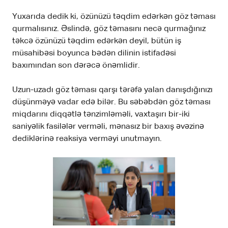
Yuxarıda dedik ki, özünüzü təqdim edərkən göz təması
qurmalısınız. Əslində, göz təmasını necə qurmağınız
təkcə özünüzü təqdim edərkən deyil, bütün iş
müsahibəsi boyunca bədən dilinin istifadəsi
baxımından son dərəcə önəmlidir.
Uzun-uzadı göz təması qarşı tərəfə yalan danışdığınızı
düşünməyə vadar edə bilər. Bu səbəbdən göz təması
miqdarını diqqətlə tənzimləməli, vaxtaşırı bir-iki
saniyəlik fasilələr verməli, mənasız bir baxış əvəzinə
dediklərinə reaksiya verməyi unutmayın.