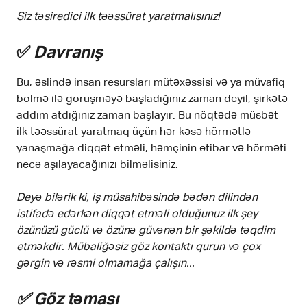
Siz təsiredici ilk təəssürat yaratmalısınız!
✅
Davranış
Bu, əslində insan resursları mütəxəssisi və ya müvafiq
bölmə ilə görüşməyə başladığınız zaman deyil, şirkətə
addım atdığınız zaman başlayır. Bu nöqtədə müsbət
ilk təəssürat yaratmaq üçün hər kəsə hörmətlə
yanaşmağa diqqət etməli, həmçinin etibar və hörməti
necə aşılayacağınızı bilməlisiniz.
Deyə bilərik ki, iş müsahibəsində bədən dilindən
istifadə edərkən diqqət etməli olduğunuz ilk şey
özünüzü güclü və özünə güvənən bir şəkildə təqdim
etməkdir. Mübaliğəsiz göz kontaktı qurun və çox
gərgin və rəsmi olmamağa çalışın...
✅ Göz təması