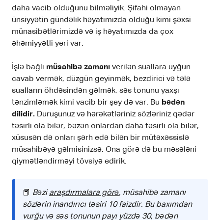
daha vacib olduğunu bilməliyik. Şifahi olmayan
ünsiyyətin gündəlik həyatımızda olduğu kimi şəxsi
münasibətlərimizdə və iş həyatımızda da çox
əhəmiyyətli yeri var.
İşlə bağlı
müsahibə zamanı
verilən suallara
uyğun
cavab vermək, düzgün geyinmək, bezdirici və tələ
sualların öhdəsindən gəlmək, səs tonunu yaxşı
tənzimləmək kimi vacib bir şey də var. Bu
bədən
dilidir.
Duruşunuz və hərəkətləriniz sözləriniz qədər
təsirli ola bilər, bəzən onlardan daha təsirli ola bilər,
xüsusən də onları şərh edə bilən bir mütəxəssislə
müsahibəyə gəlmisinizsə. Ona görə də bu məsələni
qiymətləndirməyi tövsiyə edirik.
📕
Bəzi
araşdırmalara görə
, müsahibə zamanı
sözlərin inandırıcı təsiri 10 faizdir. Bu baxımdan
vurğu və səs tonunun payı yüzdə 30, bədən