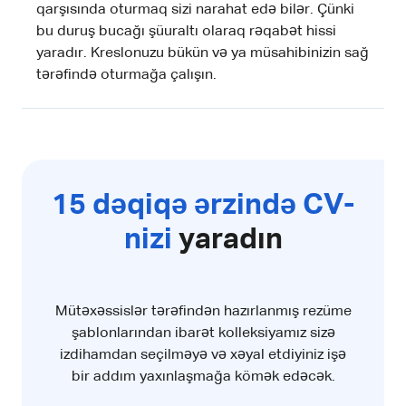
qarşısında oturmaq sizi narahat edə bilər. Çünki
bu duruş bucağı şüuraltı olaraq rəqabət hissi
yaradır. Kreslonuzu bükün və ya müsahibinizin sağ
tərəfində oturmağa çalışın.
15 dəqiqə ərzində CV-
nizi
yaradın
Mütəxəssislər tərəfindən hazırlanmış rezüme
şablonlarından ibarət kolleksiyamız sizə
izdihamdan seçilməyə və xəyal etdiyiniz işə
bir addım yaxınlaşmağa kömək edəcək.