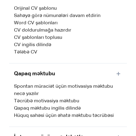
Orijinal CV şablonu
Sahəyə görə nümunələri davam etdirin
Word CV şablonları
CV doldurulmağa hazırdır
CV şablonları toplusu
CV ingilis dilində
Tələbə CV
Qapaq məktubu
Spontan müraciət üçün motivasiya məktubu
necə yazılır
Təcrübə motivasiya məktubu
Qapaq məktubu ingilis dilində
Hüquq sahəsi üçün əhatə məktubu təcrübəsi