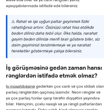
əlavə edə bilər və ya canlı rəngdən yalnız
ayaqqabılarınızda istifadə edə bilərsiniz.
⚠️
Rahat və işə uyğun paltar geyinmək fiziki
rahatlığınızı artırır. Özünüzü rahat hiss etdikdə
bədən diliniz daha təbii olur. Əks halda, narahat
geyim bədən dilinizə mənfi təsir göstərə bilər, siz
daim geyiminizi tənzimləməyə və ya narahat
hərəkətlər göstərməyə çalışa bilərsiniz.
İş görüşməsinə gedən zaman hansı
rənglərdən istifadə etmək olmaz?
İş müsahibəsinə
gedərkən çox canlı və çox iddialı olan
parlaq rənglərdən qaçmaq lazımdır. Neon rənglər və
ya çox parlaq tonlar qarşı tərəfin diqqətini yayındıra
bilər. Həmçinin, çoxlu naxışlı və ya rəngli paltarlardan