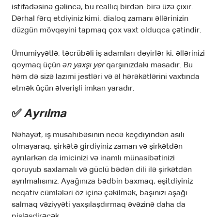
istifadəsinə gəlincə, bu reallıq birdən-birə üzə çıxır.
Dərhal fərq etdiyiniz kimi, dialoq zamanı əllərinizin
düzgün mövqeyini tapmaq çox vaxt olduqca çətindir.
Ümumiyyətlə, təcrübəli iş adamları deyirlər ki, əllərinizi
qoymaq üçün
ən yaxşı yer
qarşınızdakı masadır. Bu
həm də sizə lazımi jestləri və əl hərəkətlərini vaxtında
etmək üçün əlverişli imkan yaradır.
✅
Ayrılma
Nəhayət, iş müsahibəsinin necə keçdiyindən asılı
olmayaraq, şirkətə girdiyiniz zaman və şirkətdən
ayrılarkən da imicinizi və inamlı münasibətinizi
qoruyub saxlamalı və güclü bədən dili ilə şirkətdən
ayrılmalısınız. Ayağınıza bədbin baxmaq, eşitdiyiniz
neqativ cümlələri öz içinə çəkilmək, başınızı aşağı
salmaq vəziyyəti yaxşılaşdırmaq əvəzinə daha da
pisləşdirəcək.