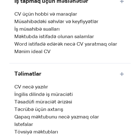
İş tapmaq üçün məsləhətlər
CV üçün hobbi və maraqlar
Müsahibədəki səhvlər və keyfiyyətlər
İş müsahibə sualları
Məktubda istifadə olunan salamlar
Word istifadə edərək necə CV yaratmaq olar
Mənim ideal CV
Təlimatlar
CV necə yazılır
İngilis dilində iş müraciəti
Təsadüfi müraciət ərizəsi
Təcrübə üçün axtarış
Qapaq məktubunu necə yazmaq olar
Istefalar
Tövsiyə məktubları