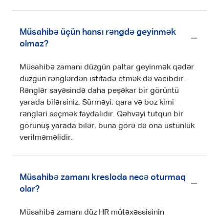
Müsahibə üçün hansı rəngdə geyinmək
olmaz?
Müsahibə zamanı düzgün paltar geyinmək qədər
düzgün rənglərdən istifadə etmək də vacibdir.
Rənglər sayəsində daha peşəkar bir görüntü
yarada bilərsiniz. Sürməyi, qara və boz kimi
rəngləri seçmək faydalıdır. Qəhvəyi tutqun bir
görünüş yarada bilər, buna görə də ona üstünlük
verilməməlidir.
Müsahibə zamanı kresloda necə oturmaq
olar?
Müsahibə zamanı düz HR mütəxəssisinin