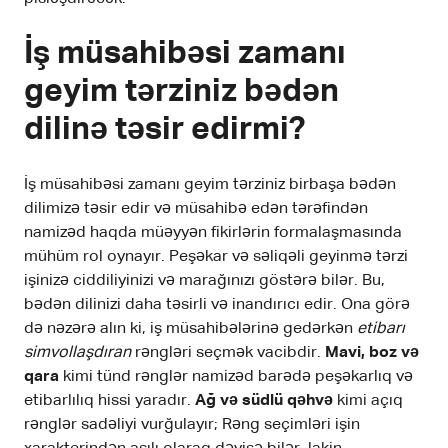
İş müsahibəsi zamanı
geyim tərziniz bədən
dilinə təsir edirmi?
İş müsahibəsi zamanı geyim tərziniz birbaşa bədən
dilimizə təsir edir və müsahibə edən tərəfindən
namizəd haqda müəyyən fikirlərin formalaşmasında
mühüm rol oynayır. Peşəkar və səliqəli geyinmə tərzi
işinizə ciddiliyinizi və marağınızı göstərə bilər. Bu,
bədən dilinizi daha təsirli və inandırıcı edir. Ona görə
də nəzərə alın ki, iş müsahibələrinə gedərkən
etibarı
simvollaşdıran
rəngləri seçmək vacibdir.
Mavi, boz və
qara
kimi tünd rənglər namizəd barədə peşəkarlıq və
etibarlılıq hissi yaradır.
Ağ və südlü qəhvə
kimi açıq
rənglər sadəliyi vurğulayır; Rəng seçimləri işin