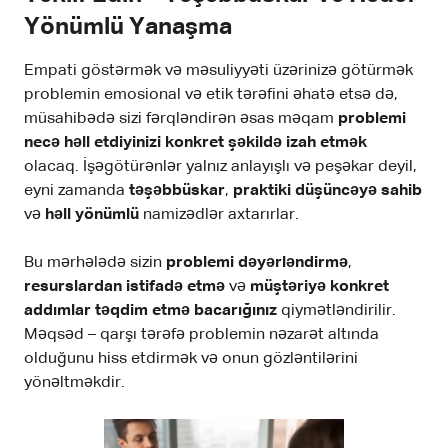
Yönümlü Yanaşma
Empati göstərmək və məsuliyyəti üzərinizə götürmək
problemin emosional və etik tərəfini əhatə etsə də,
müsahibədə sizi fərqləndirən əsas məqam
problemi
necə həll etdiyinizi konkret şəkildə izah etmək
olacaq. İşəgötürənlər yalnız anlayışlı və peşəkar deyil,
eyni zamanda
təşəbbüskar
,
praktiki düşüncəyə sahib
və
həll yönümlü
namizədlər axtarırlar.
Bu mərhələdə sizin
problemi dəyərləndirmə
,
resurslardan istifadə etmə
və
müştəriyə konkret
addımlar təqdim etmə bacarığınız
qiymətləndirilir.
Məqsəd – qarşı tərəfə problemin nəzarət altında
olduğunu hiss etdirmək və onun gözləntilərini
yönəltməkdir.