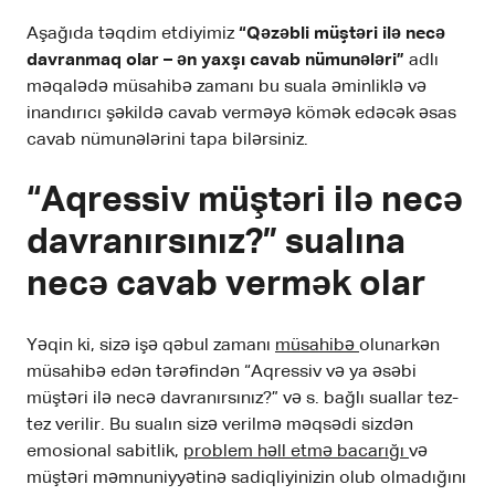
Aşağıda təqdim etdiyimiz
“Qəzəbli müştəri ilə necə
davranmaq olar – ən yaxşı cavab nümunələri”
adlı
məqalədə müsahibə zamanı bu suala əminliklə və
inandırıcı şəkildə cavab verməyə kömək edəcək əsas
cavab nümunələrini tapa bilərsiniz.
“Aqressiv müştəri ilə necə
davranırsınız?” sualına
necə cavab vermək olar
Yəqin ki, sizə işə qəbul zamanı
müsahibə
olunarkən
müsahibə edən tərəfindən “Aqressiv və ya əsəbi
müştəri ilə necə davranırsınız?” və s. bağlı suallar tez-
tez verilir. Bu sualın sizə verilmə məqsədi sizdən
emosional sabitlik,
problem həll etmə bacarığı
və
müştəri məmnuniyyətinə sadiqliyinizin olub olmadığını