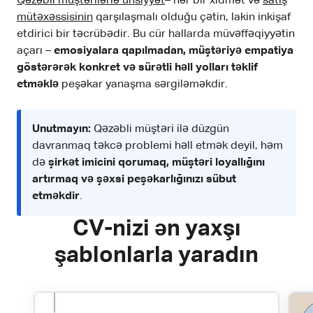
Qəzəbli müştərilərlə ünsiyyət
– hər bir xidmət və
satış
mütəxəssisinin
qarşılaşmalı olduğu çətin, lakin inkişaf
etdirici bir təcrübədir. Bu cür hallarda müvəffəqiyyətin
açarı –
emosiyalara qapılmadan, müştəriyə empatiya
göstərərək konkret və sürətli həll yolları təklif
etməklə
peşəkar yanaşma sərgiləməkdir.
Unutmayın:
Qəzəbli müştəri ilə düzgün
davranmaq təkcə problemi həll etmək deyil, həm
də
şirkət imicini qorumaq, müştəri loyallığını
artırmaq və şəxsi peşəkarlığınızı sübut
etməkdir
.
CV-nizi ən yaxşı
şablonlarla yaradın