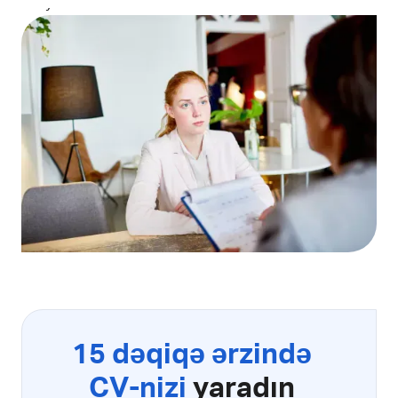
istəyir.
15 dəqiqə ərzində
CV-nizi
yaradın