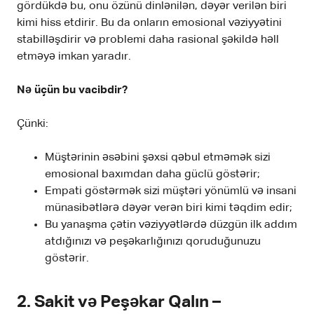
gördükdə bu, onu özünü dinlənilən, dəyər verilən biri
kimi hiss etdirir. Bu da onların emosional vəziyyətini
stabilləşdirir və problemi daha rasional şəkildə həll
etməyə imkan yaradır.
Nə üçün bu vacibdir?
Çünki:
Müştərinin əsəbini şəxsi qəbul etməmək sizi
emosional baxımdan daha güclü göstərir;
Empati göstərmək sizi müştəri yönümlü və insani
münasibətlərə dəyər verən biri kimi təqdim edir;
Bu yanaşma çətin vəziyyətlərdə düzgün ilk addım
atdığınızı və peşəkarlığınızı qoruduğunuzu
göstərir.
2. Sakit və Peşəkar Qalın –