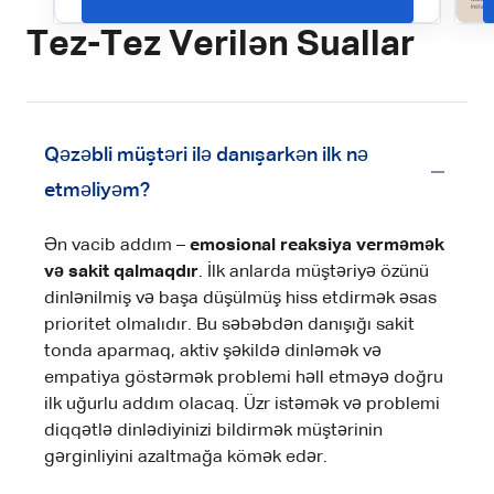
Tez-Tez Verilən Suallar
Qəzəbli müştəri ilə danışarkən ilk nə
etməliyəm?
Ən vacib addım –
emosional reaksiya verməmək
və sakit qalmaqdır
. İlk anlarda müştəriyə özünü
dinlənilmiş və başa düşülmüş hiss etdirmək əsas
prioritet olmalıdır. Bu səbəbdən danışığı sakit
tonda aparmaq, aktiv şəkildə dinləmək və
empatiya göstərmək problemi həll etməyə doğru
ilk uğurlu addım olacaq. Üzr istəmək və problemi
diqqətlə dinlədiyinizi bildirmək müştərinin
gərginliyini azaltmağa kömək edər.