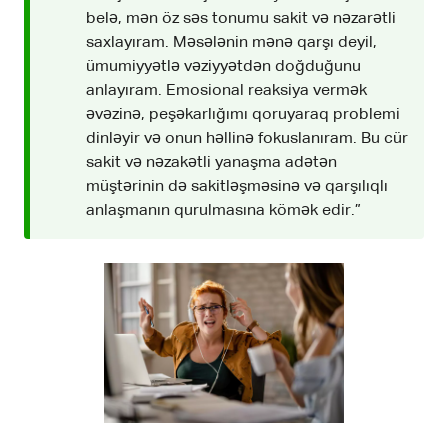
belə, mən öz səs tonumu sakit və nəzarətli
saxlayıram. Məsələnin mənə qarşı deyil,
ümumiyyətlə vəziyyətdən doğduğunu
anlayıram. Emosional reaksiya vermək
əvəzinə, peşəkarlığımı qoruyaraq problemi
dinləyir və onun həllinə fokuslanıram. Bu cür
sakit və nəzakətli yanaşma adətən
müştərinin də sakitləşməsinə və qarşılıqlı
anlaşmanın qurulmasına kömək edir.”