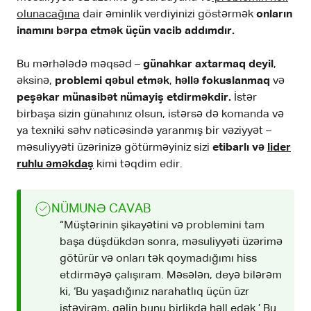
olunacağına
dair əminlik verdiyinizi göstərmək
onların
inamını bərpa etmək üçün vacib addımdır.
Bu mərhələdə məqsəd –
günahkar axtarmaq deyil
,
əksinə,
problemi qəbul etmək
,
həllə fokuslanmaq
və
peşəkar münasibət nümayiş etdirməkdir.
İstər
birbaşa sizin günahınız olsun, istərsə də komanda və
ya texniki səhv nəticəsində yaranmış bir vəziyyət –
məsuliyyəti üzərinizə götürməyiniz sizi
etibarlı və
lider
ruhlu əməkdaş
kimi təqdim edir.
NÜMUNƏ CAVAB
“Müştərinin şikayətini və problemini tam
başa düşdükdən sonra, məsuliyyəti üzərimə
götürür və onları tək qoymadığımı hiss
etdirməyə çalışıram. Məsələn, deyə bilərəm
ki, ‘Bu yaşadığınız narahatlıq üçün üzr
istəyirəm, gəlin bunu birlikdə həll edək.’ Bu