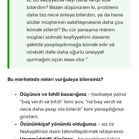
ki, bu vəziyyətdə nəyi daha fərqli edə
bilərdim? Bəzən düşünürəm ki, problemi
daha tez necə anlaya bilərdim, ya da hansı
sözlər müştərinin sakitləşməsinə daha çox
kömək edərdi? Bu cür yanaşma mənim
müştəri xidməti keyfiyyətimi davamlı
şəkildə yaxşılaşdırmağa kömək edir və
növbəti dəfə daha uğurlu ünsiyyət
qurmağım üçün əsas olur.”
Bu mərhələdə nələri vurğulaya bilərsiniz?
Düşüncə və təhlil bacarığınız
– hadisəyə yalnız
“baş verdi və bitdi” kimi yox, “nə baş verdi və
necə daha yaxşı ola bilərdi” kimi yanaşdığınızı
göstərir.
Özünüinkişaf yönümlü olduğunuz
– siz öz
fəaliyyətinizi daim təkmilləşdirmək istəyirsiniz.