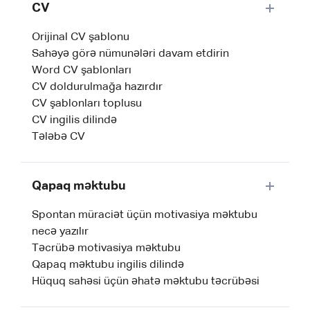
CV
Orijinal CV şablonu
Sahəyə görə nümunələri davam etdirin
Word CV şablonları
CV doldurulmağa hazırdır
CV şablonları toplusu
CV ingilis dilində
Tələbə CV
Qapaq məktubu
Spontan müraciət üçün motivasiya məktubu
necə yazılır
Təcrübə motivasiya məktubu
Qapaq məktubu ingilis dilində
Hüquq sahəsi üçün əhatə məktubu təcrübəsi