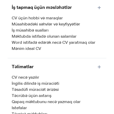
İş tapmaq üçün məsləhətlər
CV üçün hobbi və maraqlar
Müsahibədəki səhvlər və keyfiyyətlər
İş müsahibə sualları
Məktubda istifadə olunan salamlar
Word istifadə edərək necə CV yaratmaq olar
Mənim ideal CV
Təlimatlar
CV necə yazılır
İngilis dilində iş müraciəti
Təsadüfi müraciət ərizəsi
Təcrübə üçün axtarış
Qapaq məktubunu necə yazmaq olar
Istefalar