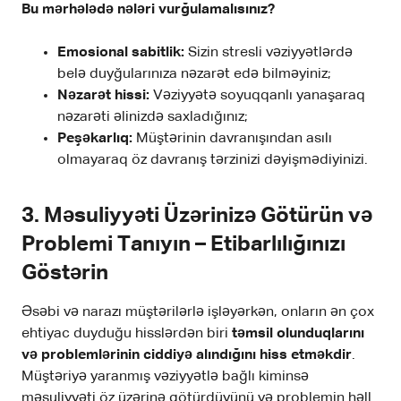
Bu mərhələdə nələri vurğulamalısınız?
Emosional sabitlik:
Sizin stresli vəziyyətlərdə
belə duyğularınıza nəzarət edə bilməyiniz;
Nəzarət hissi:
Vəziyyətə soyuqqanlı yanaşaraq
nəzarəti əlinizdə saxladığınız;
Peşəkarlıq:
Müştərinin davranışından asılı
olmayaraq öz davranış tərzinizi dəyişmədiyinizi.
3. Məsuliyyəti Üzərinizə Götürün və
Problemi Tanıyın – Etibarlılığınızı
Göstərin
Əsəbi və narazı müştərilərlə işləyərkən, onların ən çox
ehtiyac duyduğu hisslərdən biri
təmsil olunduqlarını
və problemlərinin ciddiyə alındığını hiss etməkdir
.
Müştəriyə yaranmış vəziyyətlə bağlı kiminsə
məsuliyyəti öz üzərinə götürdüyünü və
problemin həll