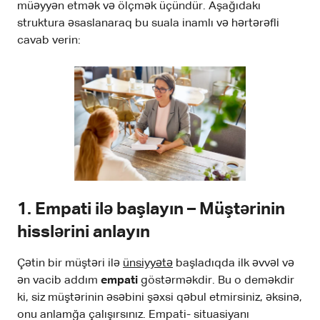
müəyyən etmək və ölçmək üçündür. Aşağıdakı
struktura əsaslanaraq bu suala inamlı və hərtərəfli
cavab verin:
1. Empati ilə başlayın – Müştərinin
hisslərini anlayın
Çətin bir müştəri ilə
ünsiyyətə
başladıqda ilk əvvəl və
ən vacib addım
empati
göstərməkdir. Bu o deməkdir
ki, siz müştərinin əsəbini şəxsi qəbul etmirsiniz, əksinə,
onu anlamğa çalışırsınız. Empati- situasiyanı