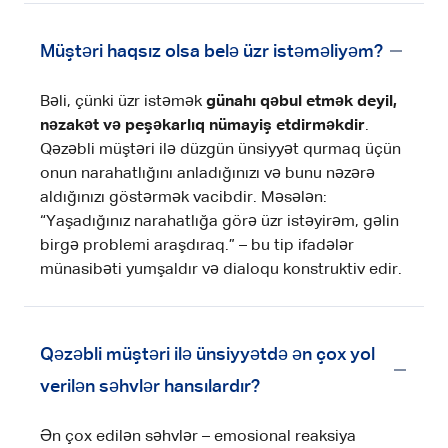
Müştəri haqsız olsa belə üzr istəməliyəm?
Bəli, çünki üzr istəmək
günahı qəbul etmək deyil,
nəzakət və peşəkarlıq nümayiş etdirməkdir
.
Qəzəbli müştəri ilə düzgün ünsiyyət qurmaq üçün
onun narahatlığını anladığınızı və bunu nəzərə
aldığınızı göstərmək vacibdir. Məsələn:
“Yaşadığınız narahatlığa görə üzr istəyirəm, gəlin
birgə problemi araşdıraq.” – bu tip ifadələr
münasibəti yumşaldır və dialoqu konstruktiv edir.
Qəzəbli müştəri ilə ünsiyyətdə ən çox yol
verilən səhvlər hansılardır?
Ən çox edilən səhvlər – emosional reaksiya