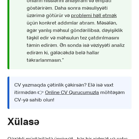
onların hisslərini anlayıram və empati
göstərirəm. Daha sonra məsuliyyəti
üzərimə götürür və
problemi həll etmək
üçün konkret addımlar atıram. Məsələn,
əgər yanlış məhsul göndərilibsə, dəyişiklik
təşkil edir və məhsulun tez çatdırılmasını
təmin edirəm. Ən sonda isə vəziyyəti analiz
edirəm ki, gələcəkdə belə hallar
təkrarlanmasın.”
CV yazmaqda çətinlik çəkirsən? Elə isə vaxt
itirmədən 👉
Online CV Qurucumuzla
möhtəşəm
CV-yə sahib olun!
Xülasə