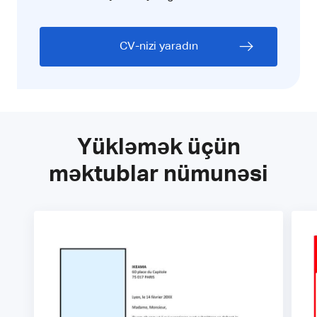
CV-nizi yaradın
Yükləmək üçün
məktublar nümunəsi