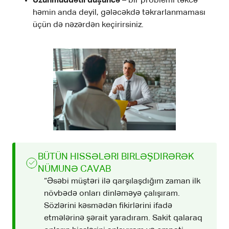
Uzunmüddətli düşüncə
– bir problemi təkcə
həmin anda deyil, gələcəkdə təkrarlanmaması
üçün də nəzərdən keçirirsiniz.
BÜTÜN HISSƏLƏRI BIRLƏŞDIRƏRƏK
NÜMUNƏ CAVAB
“Əsəbi müştəri ilə qarşılaşdığım zaman ilk
növbədə onları dinləməyə çalışıram.
Sözlərini kəsmədən fikirlərini ifadə
etmələrinə şərait yaradıram. Sakit qalaraq