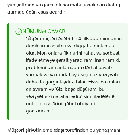
yumşaltmaq və qarşılıqlı hörmətə əsaslanan dialoq
qurmaq üçün əsas açardır.
NÜMUNƏ CAVAB
“Əgər müştəri əsəbidirsə, ilk addımım onun
dediklərini sakitcə və diqqətlə dinləmək
olur. Mən onlara fikirlərini rahat və sərbəst
ifadə etməyə şərait yaradıram. İnanıram ki,
problemi tam anlamadan dərhal cavab
vermək və ya müdafiəyə keçmək vəziyyəti
daha da gərginləşdirə bilər. Əvvəlcə onları
anlayıram və ‘Sizi başa düşürəm, bu
vəziyyət sizi narahat edib’ kimi ifadələrlə
onların hisslərini qəbul etdiyimi
göstərirəm.”
Müştəri şirkətin əməkdaşı tərəfindən bu yanaşmanı