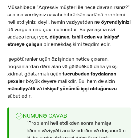
Müsahibədə “Aqressiv müştəri ilə necə davranırsınız?”
sualına verdiyiniz cavabı bitirərkən sadəcə problemi
həll etdiyinizi deyil, həmin vəziyyətdən
nə öyrəndiyinizi
də vurğulamaq çox mühümdür. Bu yanaşma sizi
sadəcə icraçı yox,
düşünən, təhlil edən və inkişaf
etməyə çalışan
bir əməkdaş kimi təqdim edir.
İşəgötürənlər üçün öz işindən nəticə çıxaran,
nöqsanlardan dərs alan və gələcəkdə daha yaxşı
xidmət göstərmək üçün
təcrübədən faydalanan
şəxslər
böyük dəyərə malikdir. Bu, həm də sizin
məsuliyyətli və inkişaf yönümlü işçi olduğunuzu
sübut edir.
NÜMUNƏ CAVAB
“Problemi həll etdikdən sonra həmişə
həmin vəziyyəti analiz edirəm və düşünürəm