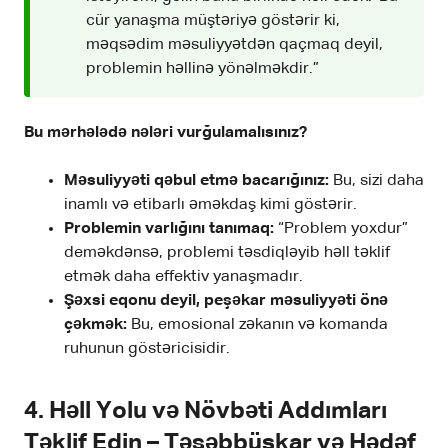
cür yanaşma müştəriyə göstərir ki,
məqsədim məsuliyyətdən qaçmaq deyil,
problemin həllinə yönəlməkdir.”
Bu mərhələdə nələri vurğulamalısınız?
Məsuliyyəti qəbul etmə bacarığınız:
Bu, sizi daha
inamlı və etibarlı əməkdaş kimi göstərir.
Problemin varlığını tanımaq:
“Problem yoxdur”
deməkdənsə, problemi təsdiqləyib həll təklif
etmək daha effektiv yanaşmadır.
Şəxsi eqonu deyil, peşəkar məsuliyyəti önə
çəkmək:
Bu, emosional zəkanın və komanda
ruhunun göstəricisidir.
4. Həll Yolu və Növbəti Addımları
Təklif Edin – Təşəbbüskar və Hədəf