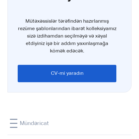
Mütəxəssislər tərəfindən hazırlanmış
rezüme şablonlarından ibarət kolleksiyamız
sizə izdihamdan seçilməyə və xəyal
etdiyiniz işə bir addım yaxınlaşmağa
kömək edəcək.
CV-mi yaradın
Mündəricat