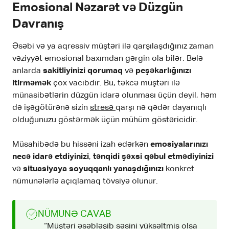
Emosional Nəzarət və Düzgün
Davranış
Əsəbi və ya aqressiv müştəri ilə qarşılaşdığınız zaman
vəziyyət emosional baxımdan gərgin ola bilər. Belə
anlarda
sakitliyinizi qorumaq
və
peşəkarlığınızı
itirməmək
çox vacibdir. Bu, təkcə müştəri ilə
münasibətlərin düzgün idarə olunması üçün deyil, həm
də işəgötürənə sizin
stresə
qarşı nə qədər dayanıqlı
olduğunuzu göstərmək üçün mühüm göstəricidir.
Müsahibədə bu hissəni izah edərkən
emosiyalarınızı
necə idarə etdiyinizi
,
tənqidi şəxsi qəbul etmədiyinizi
və
situasiyaya soyuqqanlı yanaşdığınızı
konkret
nümunələrlə açıqlamaq tövsiyə olunur.
NÜMUNƏ CAVAB
“Müştəri əsəbləşib səsini yüksəltmiş olsa