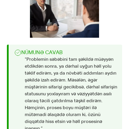
NÜMUNƏ CAVAB
“Problemin səbəbini tam şəkildə müəyyən
etdikdən sonra, ya dərhal uyğun həll yolu
təklif edirəm, ya da növbəti addımları aydın
şəkildə izah edirəm. Məsələn, əgər
müştərinin sifarişi gecikibsə, dərhal sifarişin
statusunu yoxlayıram və vəziyyətdən asılı
olaraq təcili çatdırılma təşkil edirəm.
Həmçinin, proses boyu müştəri ilə
mütəmadi əlaqədə oluram ki, özünü
diqqətdə hiss etsin və həll prosesinə
inansın.”