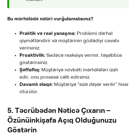
Bu mərhələdə nələri vurğulamalısınız?
Praktik və real yanaşma:
Problemi dərhal
qiymətləndirir və müştərinin gözlədiyi cavabı
verirsiniz.
Proaktivlik:
Sadəcə reaksiya vermir, təşəbbüs
göstərirsiniz.
Şəffaflıq:
Müştəriyə növbəti mərhələləri izah
edir, onu prosesə cəlb edirsiniz.
Davamlı əlaqə:
Müştəriyə “sizə dəyər verilir” hissi
ötürülür.
5. Təcrübədən Nəticə Çıxarın –
Özünüinkişafa Açıq Olduğunuzu
Göstərin