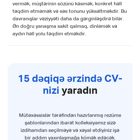
vermək, müştərinin sözünü kəsmək, konkret həll
təqdim etməmək və səs tonunu yüksəltməkdir. Bu
davranışlar vəziyyəti daha da gərginləşdirə bilər.
Ən doğru yanaşma sakit qalmaq, dinləmək və
aydın həll yolu təqdim etməkdir.
15 dəqiqə ərzində CV-
nizi
yaradın
Mütəxəssislər tərəfindən hazırlanmış rezüme
şablonlarından ibarət kolleksiyamız sizə
izdihamdan seçilməyə və xəyal etdiyiniz işə
bir addım yaxınlaşmağa kömək edəcək.