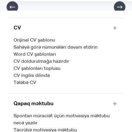
CV
Orijinal CV şablonu
Sahəyə görə nümunələri davam etdirin
Word CV şablonları
CV doldurulmağa hazırdır
CV şablonları toplusu
CV ingilis dilində
Tələbə CV
Qapaq məktubu
Spontan müraciət üçün motivasiya məktubu
necə yazılır
Təcrübə motivasiya məktubu