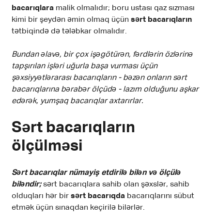
bacarıqlara
malik olmalıdır; boru ustası qaz sızması
kimi bir şeydən əmin olmaq üçün
sərt bacarıqların
tətbiqində də tələbkar olmalıdır.
Bundan əlavə, bir çox işəgötürən, fərdlərin özlərinə
tapşırılan işləri uğurla başa vurması üçün
şəxsiyyətlərarası bacarıqların - bəzən onların sərt
bacarıqlarına bərabər ölçüdə - lazım olduğunu aşkar
edərək, yumşaq bacarıqlar axtarırlar.
Sərt bacarıqların
ölçülməsi
Sərt bacarıqlar nümayiş etdirilə bilən və ölçülə
biləndir;
sərt bacarıqlara sahib olan şəxslər, sahib
olduqları hər bir
sərt bacarıqda
bacarıqlarını sübut
etmək üçün sınaqdan keçirilə bilərlər.