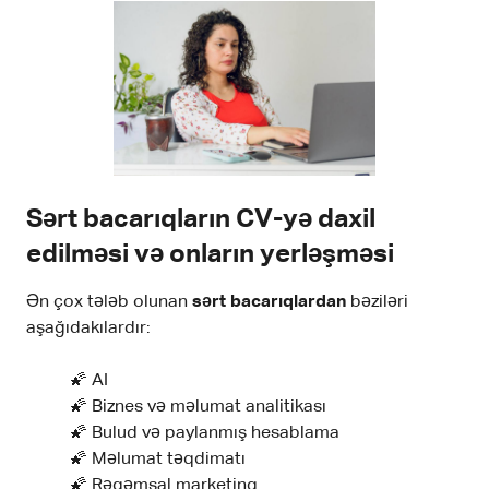
Sərt bacarıqların CV-yə daxil
edilməsi və onların yerləşməsi
Ən çox tələb olunan
sərt bacarıqlardan
bəziləri
aşağıdakılardır:
🌠 AI
🌠 Biznes və məlumat analitikası
🌠 Bulud və paylanmış hesablama
🌠 Məlumat təqdimatı
🌠 Rəqəmsal marketinq