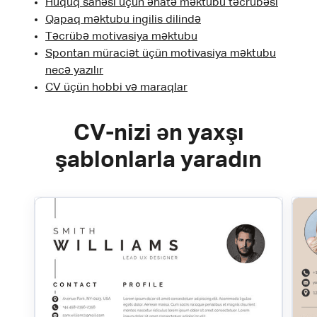
Hüquq sahəsi üçün əhatə məktubu təcrübəsi
Qapaq məktubu ingilis dilində
Təcrübə motivasiya məktubu
Spontan müraciət üçün motivasiya məktubu
necə yazılır
CV üçün hobbi və maraqlar
CV-nizi ən yaxşı
şablonlarla yaradın