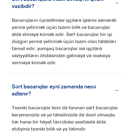
vacibdir?
Bacarıqların öyrədilməsi işçilərə işlərini səmərəli
yerinə yetirmək üçün lazımi bilik və bacarıqlar
əldə etməyə kömək edir. Sərt bacarıqlar bir işi
düzgün yerinə yetirmək üçün lazım olan tələbləri
təmsil edir, yumşaq bacarıqlar isə işçilərə
vəziyyətlərin öhdəsindən gəlməyə və reaksiya
verməyə kömək edir.
Sərt bacarıqlar eyni zamanda necə
adlanır?
Texniki bacarıqlar kimi də tanınan sərt bacarıqlar
karyeranızda və ya təhsilinizdə də daxil olmaqla,
hər hansı bir həyat təcrübəsi vasitəsilə əldə
etdiyiniz texniki bilik və ya təlimdir.