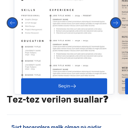
Seçin
Tez-tez verilən suallar❓
Sərt bacarıqlara malik olmaq nə qədər