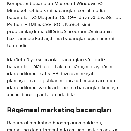
Kompüter bacarıqları Microsoft Windows və
Microsoft Office kimi bacarıqlar, sosial media
bacarıqları və Magento, C#, C++, Java və JavaScript,
Python, HTML5, CSS, SQL, NoSQL kimi
proqramlaşdırma dillərində proqram təminatının
hazırlanması kodlaşdırma bacarıqları üçün ümumi
termindir.
İdarəetmə yaxşı insanlar bacarıqları və liderlik
bacarıqları tələb edir. Lakin o, həmçinin layihənin
idarə edilməsi, satış, HR, biznesin inkişafı,
planlaşdırma, logistikanın idarə edilməsi, scrumun
idarə edilməsi və ofis idarəetmə bacarıqları kimi işə
xüsusi bacarıqlar tələb edə bilər.
Rəqəmsal marketinq bacarıqları
Rəqəmsal marketinq bacarıqlarına gəldikdə,
marketinq departamentində çalışan işçilərin adətən