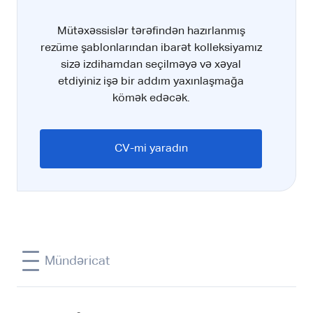
Mütəxəssislər tərəfindən hazırlanmış
rezüme şablonlarından ibarət kolleksiyamız
sizə izdihamdan seçilməyə və xəyal
etdiyiniz işə bir addım yaxınlaşmağa
kömək edəcək.
CV-mi yaradın
Mündəricat