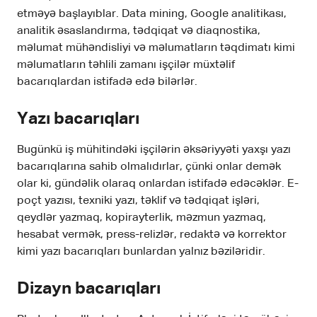
etməyə başlayıblar. Data mining, Google analitikası,
analitik əsaslandırma, tədqiqat və diaqnostika,
məlumat mühəndisliyi və məlumatların təqdimatı kimi
məlumatların təhlili zamanı işçilər müxtəlif
bacarıqlardan istifadə edə bilərlər.
Yazı bacarıqları
Bugünkü iş mühitindəki işçilərin əksəriyyəti yaxşı yazı
bacarıqlarına sahib olmalıdırlar, çünki onlar demək
olar ki, gündəlik olaraq onlardan istifadə edəcəklər. E-
poçt yazısı, texniki yazı, təklif və tədqiqat işləri,
qeydlər yazmaq, kopirayterlik, məzmun yazmaq,
hesabat vermək, press-relizlər, redaktə və korrektor
kimi yazı bacarıqları bunlardan yalnız bəziləridir.
Dizayn bacarıqları