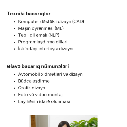
Texniki bacarıqlar
Kompüter dəstəkli dizayn (CAD)
Maşın öyrənməsi (ML)
Təbii dil emalı (NLP)
Proqramlaşdırma dilləri
İstifadəçi interfeysi dizaynı
Əlavə bacarıq nümunələri
Avtomobil xidmətləri və dizayn
Büdcələşdirmə
Qrafik dizayn
Foto və video montaj
Layihənin idarə olunması