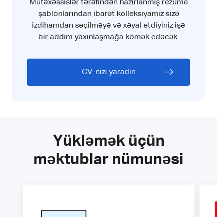
Mütəxəssislər tərəfindən hazırlanmış rezüme
şablonlarından ibarət kolleksiyamız sizə
izdihamdan seçilməyə və xəyal etdiyiniz işə
bir addım yaxınlaşmağa kömək edəcək.
CV-nizi yaradın
Yükləmək üçün
məktublar nümunəsi