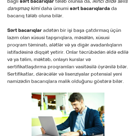
bağlı
sərt bacarıqlar
tələb olunsa da,
ikinci dildə səlis
danışmaq kimi
daha ümumi
sərt bacarıqlarda
da
bacarıq tələb oluna bilər.
Sərt bacarıqlar
adətən bir işi başa çatdırmaq üçün
lazım olan xüsusi tapşırıqlara, məsələn, xüsusi
proqram təminatı, alətlər və ya digər avadanlıqların
istifadəsinə diqqət yetirir. Onlar təcrübədən əldə edilə
və ya təlim, məktəb, onlayn kurslar və
sertifikatlaşdırma proqramları vasitəsilə öyrənilə bilər.
Sertifikatlar, dərəcələr və lisenziyalar potensial yeni
namizədin bacarıqlara malik olduğunu göstərə bilər.