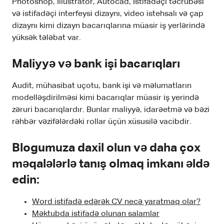
Photoshop, Illustrator, Autocad, İstifadəçi təcrübəsi
və istifadəçi interfeysi dizaynı, video istehsalı və çap
dizaynı kimi dizayn bacarıqlarına müasir iş yerlərində
yüksək tələbat var.
Maliyyə və bank işi bacarıqları
Audit, mühasibat uçotu, bank işi və məlumatların
modelləşdirilməsi kimi bacarıqlar müasir iş yerində
zəruri bacarıqlardır. Bunlar maliyyə, idarəetmə və bəzi
rəhbər vəzifələrdəki rollar üçün xüsusilə vacibdir.
Blogumuza daxil olun və daha çox
məqalələrlə tanış olmaq imkanı əldə
edin:
Word istifadə edərək CV necə yaratmaq olar?
Məktubda istifadə olunan salamlar