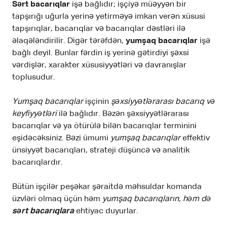
Sərt bacarıqlar
işə bağlıdır; işçiyə müəyyən bir
tapşırığı uğurla yerinə yetirməyə imkan verən xüsusi
tapşırıqlar, bacarıqlar və bacarıqlar dəstləri ilə
əlaqələndirilir. Digər tərəfdən,
yumşaq bacarıqlar
işə
bağlı deyil. Bunlar fərdin iş yerinə gətirdiyi şəxsi
vərdişlər, xarakter xüsusiyyətləri və davranışlar
toplusudur.
Yumşaq bacarıqlar
işçinin
şəxsiyyətlərarası bacarıq və
keyfiyyətləri
ilə bağlıdır. Bəzən şəxsiyyətlərarası
bacarıqlar və ya ötürülə bilən bacarıqlar terminini
eşidəcəksiniz. Bəzi ümumi
yumşaq bacarıqlar
effektiv
ünsiyyət bacarıqları, strateji düşüncə və analitik
bacarıqlardır.
Bütün işçilər peşəkar şəraitdə məhsuldar komanda
üzvləri olmaq üçün həm
yumşaq bacarıqların, həm də
sərt bacarıqlara
ehtiyac duyurlar.