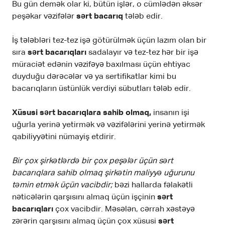
Bu gün demək olar ki, bütün işlər, o cümlədən əksər
peşəkar vəzifələr
sərt bacarıq
tələb edir.
İş tələbləri tez-tez işə götürülmək üçün lazım olan bir
sıra
sərt bacarıqları
sadalayır və tez-tez hər bir işə
müraciət edənin vəzifəyə baxılması üçün ehtiyac
duyduğu dərəcələr və ya sertifikatlar kimi bu
bacarıqların üstünlük verdiyi sübutları tələb edir.
Xüsusi sərt bacarıqlara sahib olmaq,
insanın işi
uğurla yerinə yetirmək və vəzifələrini yerinə yetirmək
qabiliyyətini nümayiş etdirir.
Bir çox şirkətlərdə bir çox peşələr üçün sərt
bacarıqlara sahib olmaq şirkətin maliyyə uğurunu
təmin etmək üçün vacibdir;
bəzi hallarda fəlakətli
nəticələrin qarşısını almaq üçün işçinin
sərt
bacarıqları
çox vacibdir. Məsələn, cərrah xəstəyə
zərərin qarşısını almaq üçün çox xüsusi
sərt