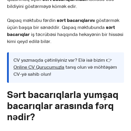
bildiyini göstərməyə kömək edir.
Qapaq məktubu fərdin
sərt bacarıqlarını
göstərmək
üçün başqa bir sənəddir. Qapaq məktubunda
sərt
bacarıqlar
iş təcrübəsi haqqında hekayənin bir hissəsi
kimi qeyd edilə bilər.
CV yazmaqda çətinliyiniz var? Elə isə bizim 👉
Online CV Qurucumuzla
tanış olun və möhtəşəm
CV-yə sahib olun!
Sərt bacarıqlarla yumşaq
bacarıqlar arasında fərq
nədir?