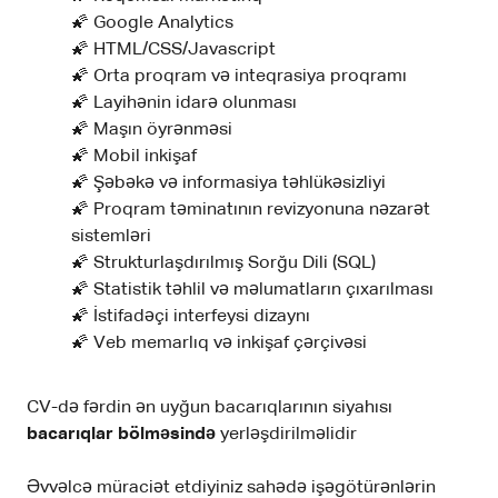
🌠 Google Analytics
🌠 HTML/CSS/Javascript
🌠 Orta proqram və inteqrasiya proqramı
🌠 Layihənin idarə olunması
🌠 Maşın öyrənməsi
🌠 Mobil inkişaf
🌠 Şəbəkə və informasiya təhlükəsizliyi
🌠 Proqram təminatının revizyonuna nəzarət
sistemləri
🌠 Strukturlaşdırılmış Sorğu Dili (SQL)
🌠 Statistik təhlil və məlumatların çıxarılması
🌠 İstifadəçi interfeysi dizaynı
🌠 Veb memarlıq və inkişaf çərçivəsi
CV-də fərdin ən uyğun bacarıqlarının siyahısı
bacarıqlar bölməsində
yerləşdirilməlidir
Əvvəlcə müraciət etdiyiniz sahədə işəgötürənlərin