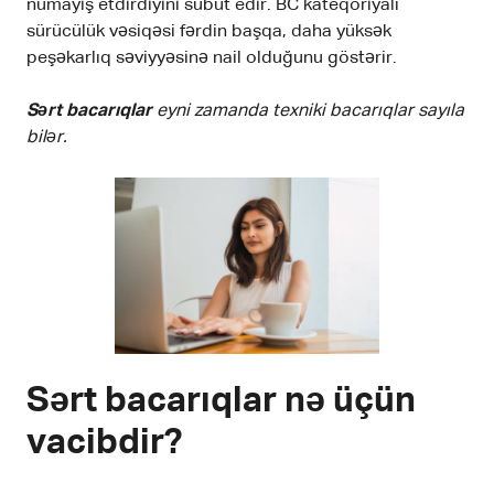
nümayiş etdirdiyini sübut edir. BC kateqoriyalı
sürücülük vəsiqəsi fərdin başqa, daha yüksək
peşəkarlıq səviyyəsinə nail olduğunu göstərir.
Sərt bacarıqlar
eyni zamanda texniki bacarıqlar sayıla
bilər.
Sərt bacarıqlar nə üçün
vacibdir?