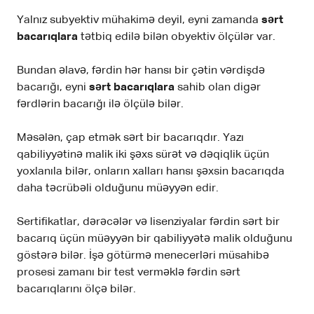
Yalnız subyektiv mühakimə deyil, eyni zamanda
sərt
bacarıqlara
tətbiq edilə bilən obyektiv ölçülər var.
Bundan əlavə, fərdin hər hansı bir çətin vərdişdə
bacarığı, eyni
sərt bacarıqlara
sahib olan digər
fərdlərin bacarığı ilə ölçülə bilər.
Məsələn, çap etmək sərt bir bacarıqdır. Yazı
qabiliyyətinə malik iki şəxs sürət və dəqiqlik üçün
yoxlanıla bilər, onların xalları hansı şəxsin bacarıqda
daha təcrübəli olduğunu müəyyən edir.
Sertifikatlar, dərəcələr və lisenziyalar fərdin sərt bir
bacarıq üçün müəyyən bir qabiliyyətə malik olduğunu
göstərə bilər. İşə götürmə menecerləri müsahibə
prosesi zamanı bir test verməklə fərdin sərt
bacarıqlarını ölçə bilər.