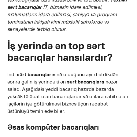
texnologiyalar üzrə xüsusi bilik və təcrübədir.
Texniki
sərt bacarıqlar
İT, biznesin idarə edilməsi,
məlumatların idarə edilməsi, səhiyyə və proqram
təminatının inkişafı kimi müxtəlif sahələrdə və
sənayelərdə tətbiq olunur.
İş yerində ən top sərt
bacarıqlar hansılardır?
İndi
sərt bacarıqların
nə olduğunu ayırd etdikdən
sonra gəlin iş yerindəki ən
sərt bacarıqlara
nəzər
salaq. Aşağıdakı yeddi bacarıq hazırda bazarda
yüksək tələbat olan bacarıqlardır və onlara sahib olan
işçilərin işə götürülməsi biznes üçün rəqabət
üstünlüyü təmin edə bilər.
Əsas kompüter bacarıqları