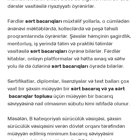
dərslər vasitəsilə riyaziyyatı öyrənirlər.
Fərdlər
sərt bacarıqları
müxtəlif yollarla, o cümlədən
ənənəvi məktəblərdə, kolleclərdə və peşə təhsili
proqramlarında öyrənirlər. Şəxslər həmçinin şagirdlik,
mentorluq, iş yerində təlim və praktiki təlimlər
vasitəsilə
sərt bacarıqları
öyrənə bilərlər. Fərdlər
kitablar, onlayn platformalar və hətta sınaq və səhv
yolu ilə də özlərinə
sərt bacarıqları
öyrədə bilərlər.
Sertifikatlar, diplomlar, lisenziyalar və test balları çox
vaxt bir şəxsin müəyyən bir
sərt bacarıq və ya sərt
bacarıqlar toplusu
üçün müəyyən bir bacarıq
səviyyəsinə nail olmasının sübutu kimi istifadə olunur.
Məsələn, B kateqoriyalı sürücülük vəsiqəsi, şəxsin
sürücülük vəsiqəsini verən dövlət orqanı tərəfindən
müəyyən edilmiş minimum bacarıq səviyyəsini