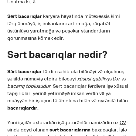
Unutma ki, ⇩
Sərt bacarıqlar
karyera həyatında mütəxəssis kimi
fərqlənməyə, iş imkanlarını artırmağa, rəqabət
üstünlüyü yaratmağa və peşəkar standartların
qorunmasına kömək edir.
Sərt bacarıqlar nədir?
Sərt bacarıqlar
fərdin sahib ola biləcəyi və ölçülmüş
şəkildə nümayiş etdirə biləcəyi
xüsusi qabiliyyətlər və
bacarıq toplusudur
. Sərt bacarıqlar fərdlərə işə xüsusi
tapşırıqları yerinə yetirməyə imkan verən və ya
müəyyən bir iş üçün tələb oluna bilən və öyrənilə bilən
bacarıqlardır.
Yeni işçilər axtararkən işəgötürənlər namizədin öz
CV
-
sində qeyd olunan
sərt bacarıqlarına
baxacaqlar. İşlə