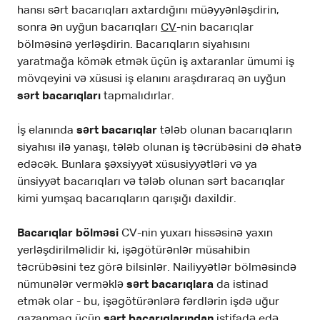
hansı sərt bacarıqları axtardığını müəyyənləşdirin,
sonra ən uyğun bacarıqları
CV
-nin bacarıqlar
bölməsinə yerləşdirin. Bacarıqların siyahısını
yaratmağa kömək etmək üçün iş axtaranlar ümumi iş
mövqeyini və xüsusi iş elanını araşdıraraq ən uyğun
sərt bacarıqları
tapmalıdırlar.
İş elanında
sərt bacarıqlar
tələb olunan bacarıqların
siyahısı ilə yanaşı, tələb olunan iş təcrübəsini də əhatə
edəcək. Bunlara şəxsiyyət xüsusiyyətləri və ya
ünsiyyət bacarıqları və tələb olunan sərt bacarıqlar
kimi yumşaq bacarıqların qarışığı daxildir.
Bacarıqlar bölməsi
CV-nin yuxarı hissəsinə yaxın
yerləşdirilməlidir ki, işəgötürənlər müsahibin
təcrübəsini tez görə bilsinlər. Nailiyyətlər bölməsində
nümunələr verməklə
sərt bacarıqlara
da istinad
etmək olar - bu, işəgötürənlərə fərdlərin işdə uğur
qazanmaq üçün
sərt bacarıqlarından
istifadə edə