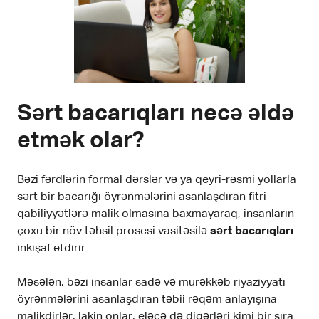
Sərt bacarıqları necə əldə
etmək olar?
Bəzi fərdlərin formal dərslər və ya qeyri-rəsmi yollarla
sərt bir bacarığı öyrənmələrini asanlaşdıran fitri
qabiliyyətlərə malik olmasına baxmayaraq, insanların
çoxu bir növ təhsil prosesi vasitəsilə
sərt bacarıqları
inkişaf etdirir.
Məsələn, bəzi insanlar sadə və mürəkkəb riyaziyyatı
öyrənmələrini asanlaşdıran təbii rəqəm anlayışına
malikdirlər, lakin onlar, eləcə də digərləri kimi bir sıra