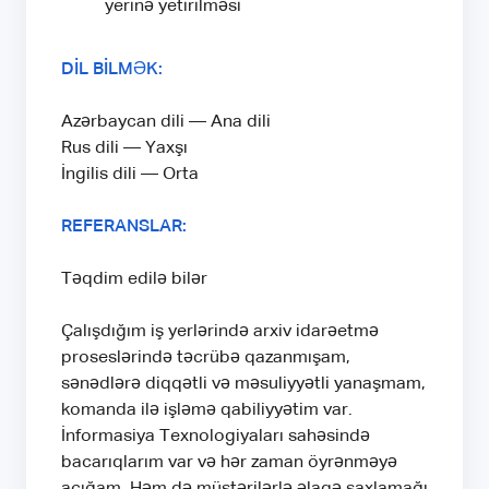
yerinə yetirilməsi
DİL BİLMƏK:
Azərbaycan dili — Ana dili
Rus dili — Yaxşı
İngilis dili — Orta
REFERANSLAR:
Təqdim edilə bilər
Çalışdığım iş yerlərində arxiv idarəetmə
proseslərində təcrübə qazanmışam,
sənədlərə diqqətli və məsuliyyətli yanaşmam,
komanda ilə işləmə qabiliyyətim var.
İnformasiya Texnologiyaları sahəsində
bacarıqlarım var və hər zaman öyrənməyə
açığam. Həm də müştərilərlə əlaqə saxlamağı