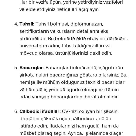
Hər bir vəzifə üçün, yerinə yetirdiyiniz vəzifələri
və elde etdiyiniz nəticələri açıqlayın.
Təhsil:
Təhsil bölməsi, diplomunuzun,
sertifikatların və kursların detallarını əks
etdirməlidir. Bu bölmədə əldə etdiyiniz dərəcəni,
universitetin adını, təhsil aldığınız illəri və
mövcud olarsa, üstünlüklərinizi daxil edin.
Bacarıqlar:
Bacarıqlar bölməsində, işəgötürən
şirkətə nələri bacardığınızı göstərə bilərsiniz. Bu,
hemişə ilə mühüm olduğunuz texniki bacarıqlar
və həm də iş yerində uğurlu olmağınızı təmin
edən yumşaq bacarıqlardan ibarət olmalıdır.
Cəlbedici ifadələr:
CV-nizi oxuyan bir şəxsin
diqqətini çəkmək üçün cəlbedici ifadələri
istifadə edin. İfadələrinizi həm güclü, həm də
müsbət olaraq seçin. Ayrıca, iş elanındakı açar