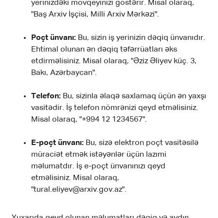
yerinizdəki mövqeyinizi göstərir. Misal olaraq,
"Baş Arxiv İşçisi, Milli Arxiv Mərkəzi".
Poçt ünvanı:
Bu, sizin iş yerinizin dəqiq ünvanıdır.
Ehtimal olunan ən dəqiq təfərrüatları əks
etdirməlisiniz. Misal olaraq, "Əziz Əliyev küç. 3,
Bakı, Azərbaycan".
Telefon:
Bu, sizinla əlaqə saxlamaq üçün ən yaxşı
vasitədir. İş telefon nömrənizi qeyd etməlisiniz.
Misal olaraq, "+994 12 1234567".
E-poçt ünvanı:
Bu, sizə elektron poçt vasitəsilə
müraciət etmək istəyənlər üçün lazımi
məlumatdır. İş e-poçt ünvanınızı qeyd
etməlisiniz. Misal olaraq,
"tural.eliyev@arxiv.gov.az".
Yuxarıda qeyd olunan məlumatları dəqiq və aydın