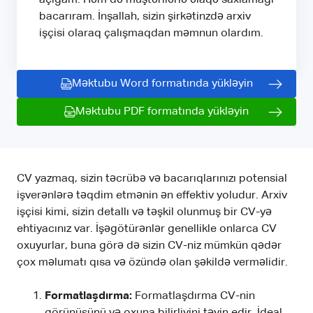
bacarıram. İnşallah, sizin şirkətinzdə arxiv
işçisi olaraq çalışmaqdan məmnun olardım.
Məktubu Word formatında yükləyin
Məktubu PDF formatında yükləyin
CV yazmaq, sizin təcrübə və bacarıqlarınızı potensial
işverənlərə təqdim etmənin ən effektiv yoludur. Arxiv
işçisi kimi, sizin detallı və təşkil olunmuş bir CV-yə
ehtiyacınız var. İşəgötürənlər genellikle onlarca CV
oxuyurlar, buna görə də sizin CV-niz mümkün qədər
çox məlumatı qısa və özündə olan şəkildə verməlidir.
Formatlaşdırma:
Formatlaşdırma CV-nin
görünüşünü və oxuna bilirliyini təyin edir. İdeal