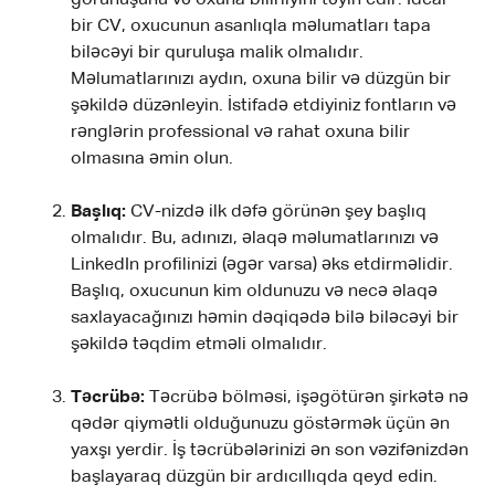
bir CV, oxucunun asanlıqla məlumatları tapa
biləcəyi bir quruluşa malik olmalıdır.
Məlumatlarınızı aydın, oxuna bilir və düzgün bir
şəkildə düzənleyin. İstifadə etdiyiniz fontların və
rənglərin professional və rahat oxuna bilir
olmasına əmin olun.
Başlıq:
CV-nizdə ilk dəfə görünən şey başlıq
olmalıdır. Bu, adınızı, əlaqə məlumatlarınızı və
LinkedIn profilinizi (əgər varsa) əks etdirməlidir.
Başlıq, oxucunun kim oldunuzu və necə əlaqə
saxlayacağınızı həmin dəqiqədə bilə biləcəyi bir
şəkildə təqdim etməli olmalıdır.
Təcrübə:
Təcrübə bölməsi, işəgötürən şirkətə nə
qədər qiymətli olduğunuzu göstərmək üçün ən
yaxşı yerdir. İş təcrübələrinizi ən son vəzifənizdən
başlayaraq düzgün bir ardıcıllıqda qeyd edin.