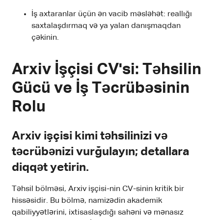
İş axtaranlar üçün ən vacib məsləhət: reallığı
saxtalaşdırmaq və ya yalan danışmaqdan
çəkinin.
Arxiv İşçisi CV'si: Təhsilin
Gücü ve İş Təcrübəsinin
Rolu
Arxiv işçisi kimi təhsilinizi və
təcrübənizi vurğulayın; detallara
diqqət yetirin.
Təhsil bölməsi, Arxiv işçisi-nin CV-sinin kritik bir
hissəsidir. Bu bölmə, namizədin akademik
qabiliyyətlərini, ixtisaslaşdığı sahəni və mənasız