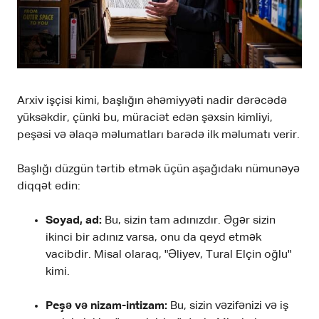
Arxiv işçisi kimi, başlığın əhəmiyyəti nadir dərəcədə
yüksəkdir, çünki bu, müraciət edən şəxsin kimliyi,
peşəsi və əlaqə məlumatları barədə ilk məlumatı verir.
Başlığı düzgün tərtib etmək üçün aşağıdakı nümunəyə
diqqət edin:
Soyad, ad:
Bu, sizin tam adınızdır. Əgər sizin
ikinci bir adınız varsa, onu da qeyd etmək
vacibdir. Misal olaraq, "Əliyev, Tural Elçin oğlu"
kimi.
Peşə və nizam-intizam:
Bu, sizin vəzifənizi və iş