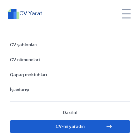
CV Yarat
Uzman Arxiv İşçisi:
CV şablonları
Bilimsel Araştırmalar
CV nümunələri
ve Veri Yönetimi
Qapaq məktubları
Deneyimi
İş axtarışı
Daxil ol
CV-mi yaradın