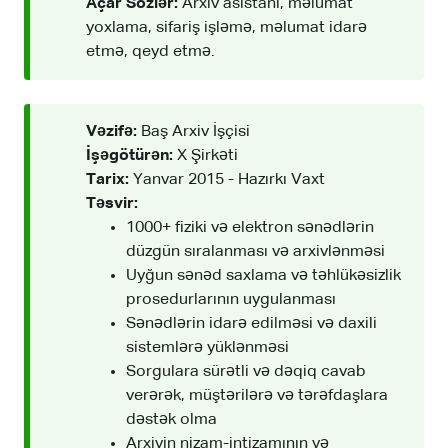
Açar Sözlər:
Arxiv asistanı, məlumat
yoxlama, sifariş işləmə, məlumat idarə
etmə, qeyd etmə.
Vəzifə:
Baş Arxiv İşçisi
İşəgötürən:
X Şirkəti
Tarix:
Yanvar 2015 - Hazırkı Vaxt
Təsvir:
1000+ fiziki və elektron sənədlərin
düzgün sıralanması və arxivlənməsi
Uyğun sənəd saxlama və təhlükəsizlik
prosedurlarının uygulanması
Sənədlərin idarə edilməsi və daxili
sistemlərə yüklənməsi
Sorgulara sürətli və dəqiq cavab
verərək, müştərilərə və tərəfdaşlara
dəstək olma
Arxivin nizam-intizamının və