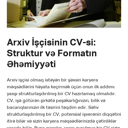
Arxiv İşçisinin CV-si:
Struktur və Formatın
Əhəmiyyəti
Arxiv işçisi olmaq istəyən bir şəxsin karyera
məqsədlərini həyata keçirmək üçün onun ilk addımı
yaxşı strukturlaşdırılmış bir CV hazırlamaq olmalıdır.
CV, işə götürən şirkətə peşəkarlığınızın, bilik və
bacarıqlarınızın ilk təsirini təqdim edir. Səhv
strukturlaşdırılmış bir CV, potensial işverənin diqqətini
itirə bilər və sizin karyera məqsədlərinizdə çətinliklər