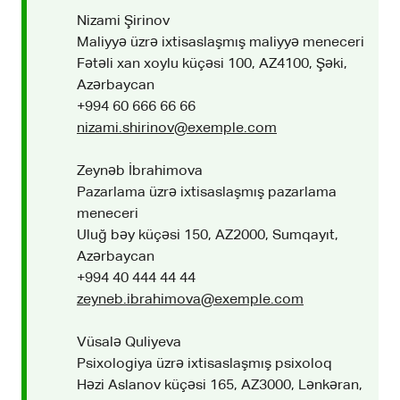
Nizami Şirinov
Maliyyə üzrə ixtisaslaşmış maliyyə meneceri
Fətəli xan xoylu küçəsi 100, AZ4100, Şəki,
Azərbaycan
+994 60 666 66 66
nizami.shirinov@exemple.com
Zeynəb İbrahimova
Pazarlama üzrə ixtisaslaşmış pazarlama
meneceri
Uluğ bəy küçəsi 150, AZ2000, Sumqayıt,
Azərbaycan
+994 40 444 44 44
zeyneb.ibrahimova@exemple.com
Vüsalə Quliyeva
Psixologiya üzrə ixtisaslaşmış psixoloq
Həzi Aslanov küçəsi 165, AZ3000, Lənkəran,