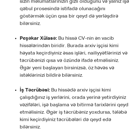
sizin məlumatlarınızın gizli olduğunu və yalnız işə
qəbul prosesində istifadə olunacağını
göstərmək üçün qısa bir qeyd də yerləşdirə
bilərsiniz.
Peşəkar Xülasə:
Bu hissə CV-nin ən vacib
hissələrindən biridir. Burada arxiv işçisi kimi
həyata keçirdiyiniz əsas işləri, nailiyyətlərinizi və
təcrübənizi qısa və özündə ifadə etməlisiniz.
Əgər yeni başlayan birsinizsə, öz həvəs və
istəklərinizi bildirə bilərsiniz.
İş Təcrübəsi:
Bu hissədə arxiv işçisi kimi
çalışdığınız iş yerlərini, orada yerinə yetirdiyiniz
vəzifələri, işə başlama və bitirmə tarixlərini qeyd
etməlisiniz. Əgər iş təcrübəniz yoxdursa, tələbə
kimi keçirdiyiniz təcrübələri də qeyd edə
bilərsiniz.