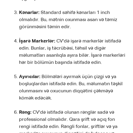
Kənarlar:
Standard səhifə kənarları 1 inch
olmalıdır. Bu, mətnin oxunması asan və təmiz
görünməsini təmin edir.
İşarə Markerlər:
CV'də işarə markerlər istifadə
edin. Bunlar, iş təcrübəsi, təhsil və digər
məlumatları asanlıqla ayıra bilər. İşarə markerləri
hər bir bölümün başında istifadə edin.
Ayırıcılar:
Bölmələri ayırmak üçün çizgi və ya
boşluqlardan istifadə edin. Bu, məlumatın təşkil
olunmasını və oxucunun diqqətini çəkməyə
kömək edəcək.
Rəng:
CV'də istifadə olunan rənglər sadə və
professional olmalıdır. Qara şrift və açıq fon
rengi istifadə edin. Rəngli fonlar, şriftlər və ya