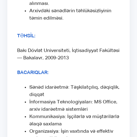
alınması.
Arxivdəki sənədlərin təhlükəsizliyinin
təmin edilməsi.
TƏHSİL:
Bakı Dövlət Universiteti, İqtisadiyyat Fakültəsi
— Bakalavr, 2009-2013
BACARIQLAR:
Sənəd idarəetmə: Təşkilatçılıq, dəqiqlik,
diqqət
İnformasiya Teknologiyaları: MS Office,
arxiv idarəetmə sistemləri
Kommunikasiya: İşçilərlə və müştərilərlə
əlaqə saxlama
Organizasiya: İşin vaxtında və effektiv