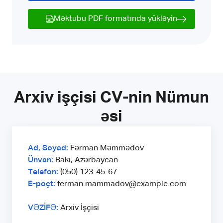
Məktubu PDF formatında yükləyin
Arxiv işçisi CV-nin Nümun
əsi
Ad, Soyad:
Fərman Məmmədov
Ünvan:
Bakı, Azərbaycan
Telefon:
(050) 123-45-67
E-poçt:
ferman.mammadov@example.com
VƏZİFƏ:
Arxiv İşçisi