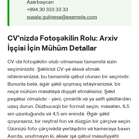
Azərbaycan
+994 30 333 33 33
vusale.guliyeva@exemple.com
CV'nizdə Fotoşəkilin Rolu: Arxiv
İşçisi İçin Mühüm Detallar
CV-də fotoşəkilin olub-olmaması tamamilə sizin
seçiminizdir. Şəklinizi CV-yə əlavə etmək
istəmirsinizsə, bu tamamilə qəbul olunan bir seçimdir.
Bununla belə, əgər şəkil qoymaq istəyirsinizsə, bir
neçə mühüm məsələyə diqqət etməlisiniz. Şəkil
peşəkar olmalıdır - yəni, çimərlik və ya selfi şəkillərdən
uzaq durun. Düzbucaqlı bir format seçin, məsələn, 6,5
sm uzunluğunda və 4,5 sm enində. Əgər şəkil
qoyursanız, bir neytral fon və düzgün bir çərçivə seçin.
Üzünüzü foto çərçivədə yerləşdirin və kameraya baxın.
Axırda, unutmayın ki, əksər işə qəbul məsuliyyətli