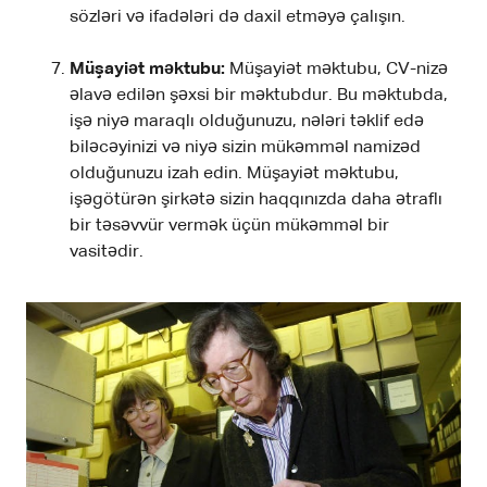
sözləri və ifadələri də daxil etməyə çalışın.
Müşayiət məktubu:
Müşayiət məktubu, CV-nizə
əlavə edilən şəxsi bir məktubdur. Bu məktubda,
işə niyə maraqlı olduğunuzu, nələri təklif edə
biləcəyinizi və niyə sizin mükəmməl namizəd
olduğunuzu izah edin. Müşayiət məktubu,
işəgötürən şirkətə sizin haqqınızda daha ətraflı
bir təsəvvür vermək üçün mükəmməl bir
vasitədir.