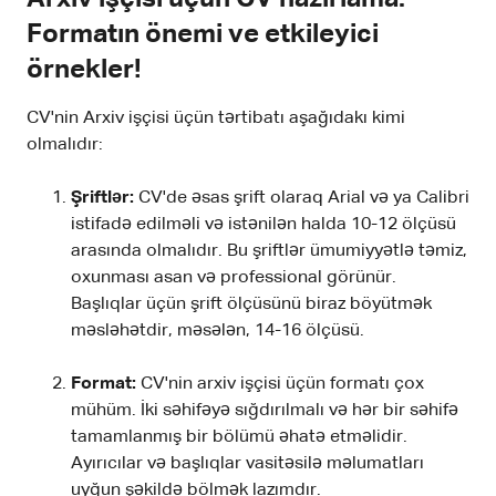
Formatın önemi ve etkileyici
örnekler!
CV'nin Arxiv işçisi üçün tərtibatı aşağıdakı kimi
olmalıdır:
Şriftlər:
CV'de əsas şrift olaraq Arial və ya Calibri
istifadə edilməli və istənilən halda 10-12 ölçüsü
arasında olmalıdır. Bu şriftlər ümumiyyətlə təmiz,
oxunması asan və professional görünür.
Başlıqlar üçün şrift ölçüsünü biraz böyütmək
məsləhətdir, məsələn, 14-16 ölçüsü.
Format:
CV'nin arxiv işçisi üçün formatı çox
mühüm. İki səhifəyə sığdırılmalı və hər bir səhifə
tamamlanmış bir bölümü əhatə etməlidir.
Ayırıcılar və başlıqlar vasitəsilə məlumatları
uyğun şəkildə bölmək lazımdır.