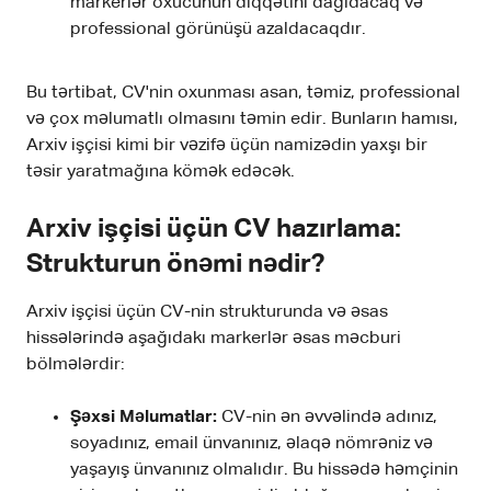
markerlər oxucunun diqqətini dağıdacaq və
professional görünüşü azaldacaqdır.
Bu tərtibat, CV'nin oxunması asan, təmiz, professional
və çox məlumatlı olmasını təmin edir. Bunların hamısı,
Arxiv işçisi kimi bir vəzifə üçün namizədin yaxşı bir
təsir yaratmağına kömək edəcək.
Arxiv işçisi üçün CV hazırlama:
Strukturun önəmi nədir?
Arxiv işçisi üçün CV-nin strukturunda və əsas
hissələrində aşağıdakı markerlər əsas məcburi
bölmələrdir:
Şəxsi Məlumatlar:
CV-nin ən əvvəlində adınız,
soyadınız, email ünvanınız, əlaqə nömrəniz və
yaşayış ünvanınız olmalıdır. Bu hissədə həmçinin