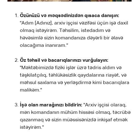
Özünüzü və məqsədinizdən qısaca danışın:
"Adım [Adınız], arxiv işçisi vəzifəsi üçün işə daxil
olmaq istəyirəm. Təhsilim, istedadım və
həvəsimlə sizin komandanıza dəyərli bir əlavə
olacağıma inanıram."
Öz təhsil və bacarıqlarınızı vurğulayın:
"Məktəbimizdə fiziki işlər üzrə tədris aldım və
təşkilatçılıq, təhlükəsizlik qaydalarına riayət, və
məhsul saxlama və yerləşdirmə kimi bacarıqlara
malikəm."
İşə olan marağınızı bildirin:
"Arxiv işçisi olaraq,
mən komandanın mühüm hissəsi olmaq, təcrübə
qazanmaq və sizin müəssisənizdə inkişaf etmək
istəyirəm."