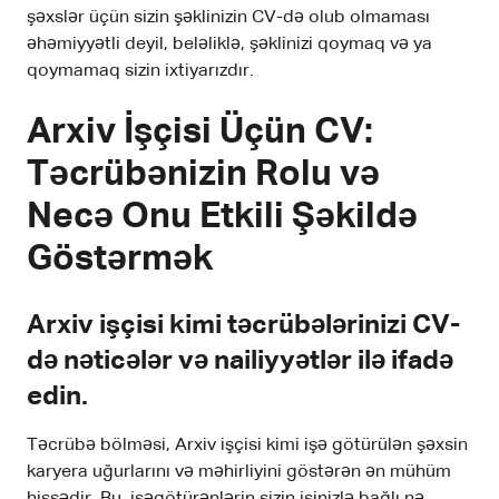
şəxslər üçün sizin şəklinizin CV-də olub olmaması
əhəmiyyətli deyil, beləliklə, şəklinizi qoymaq və ya
qoymamaq sizin ixtiyarızdır.
Arxiv İşçisi Üçün CV:
Təcrübənizin Rolu və
Necə Onu Etkili Şəkildə
Göstərmək
Arxiv işçisi kimi təcrübələrinizi CV-
də nəticələr və nailiyyətlər ilə ifadə
edin.
Təcrübə bölməsi, Arxiv işçisi kimi işə götürülən şəxsin
karyera uğurlarını və məhirliyini göstərən ən mühüm
hissədir. Bu, işəgötürənlərin sizin işinizlə bağlı nə