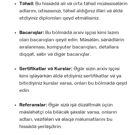
Təhsil:
Bu hissədə ali və orta təhsil müəssisələrin
adlarını, ixtisasınızı, təhsil aldığınız illəri və əldə
etdiyiniz diplomları qeyd etməlisiniz.
Bacarıqlar:
Bu bölmədə arxiv işçisi kimi lazım
olan bacarıqları qeyd edin. Məsələn, sənədlərin
sıralanması, kompyuter bacarıqları, detallara
diqqət, səbr və digər bacarıqlar.
Sertifikatlar və Kurslar:
Əgər sizin arxiv işçisi
kimi işləyərkən əldə etdiyiniz sertifikatlar və ya
bitirdiyiniz kurslar varsa, onları bu bölmədə qeyd
edin.
Referanslar:
Əgər sizə işə düzəltmək üçün
məsləhətçi ola biləcək şəxslər varsa, onların
adları, vəzifələri və əlaqə məlumatlarını bu
hissədə yerləşdirin.