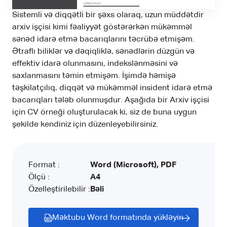
Sistemli və diqqətli bir şəxs olaraq, uzun müddətdir
arxiv işçisi kimi fəaliyyət göstərərkən mükəmməl
sənəd idarə etmə bacarıqlarını təcrübə etmişəm.
Ətraflı biliklər və dəqiqliklə, sənədlərin düzgün və
effektiv idarə olunmasını, indekslənməsini və
saxlanmasını təmin etmişəm. İşimdə həmişə
təşkilatçılıq, diqqət və mükəmməl insident idarə etmə
bacarıqları tələb olunmuşdur. Aşağıda bir Arxiv işçisi
için CV örneği oluşturulacak ki, siz de buna uygun
şekilde kendiniz için düzenleyebilirsiniz.
Format :
Word (Microsoft), PDF
Ölçü :
A4
Özelleştirilebilir :
Bəli
Məktubu Word formatında yükləyin