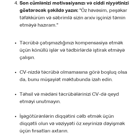
Son cümlənizi motivasiyanızı və ciddi niyyətinizi
göstərəcək şəkildə yazın:
"Öz həvəsim, peşəkar
təfəkkürüm və səbrimlə sizin arxiv işçinizi təmin
etməyə hazıram."
Təcrübə çatışmazlığınızı kompensasiya etmək
üçün könüllü işlər və tədbirlərdə iştirak etməyə
çalışın.
CV-nizdə təcrübə olmamasına görə boşluq olsa
da, bunu müşayiət məktubunda izah edin.
Təhsil və mədəni təcrübələrinizi CV-də qeyd
etməyi unutmayın.
İşəgötürənlərin diqqətini cəlb etmək üçün
diqqətli olun və vəziyyəti öz xeyrinizə dəyişmək
üçün fırsatları axtarın.