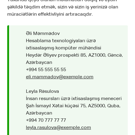
şəkildə təqdim etmək, sizin və sizin iş yerinizə olan
müraciətlərin effektivliyini artıracaqdır.
Əli Məmmədov
Hesablama texnologiyaları üzrə
ixtisaslaşmış kompüter mühəndisi
Heydər Əliyev prospekti 85, AZ1000, Gəncə,
Azərbaycan
+994 55 555 55 55
eli.mammadov@exemple.com
Leyla Rəsulova
İnsan resursları üzrə ixtisaslaşmış meneceri
Şah İsmayıl Xətai küçəsi 75, AZ5000, Quba,
Azərbaycan
+994 70 777 77 77
leyla.rasulova@exemple.com