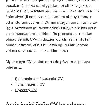
yarada bilər. Buna qarşılıq, yaxşı qurulmuş bir CV sizin
peşəkarlığınızı və qabiliyyətlərinizi effektiv şəkildə
göstərə bilər, beləliklə sizin özünüzü nəzərdə tutulan iş
üçün əlverişli namizəd kimi təqdim etməyə kömək
edər. Göründüyü kimi, CV-nin düzgün qurulması, arxiv
işçisi vəzifəsinə müraciət etmək istəyən hər kəs üçün
əsas məqsədlərdən biridir. Bu prosesdə əzmindən
olmaq yerinə, CV-nin düzgün qurulmasına həvəsli
olmaq lazımdır, çünki bu, sizin uğurlu bir karyera
yoluna qoymaq üçün ilk addımınızdır.
Digər oxşar CV şablonlarına da göz atmaq istəyə
bilərsiniz.
Şəhərsalma mütəxəssisi CV
Turizm agenti CV
Siyasətçi CV
Arxiv işçisi üçün CV hazırlama: