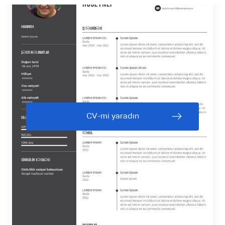
CV-mi yaradın