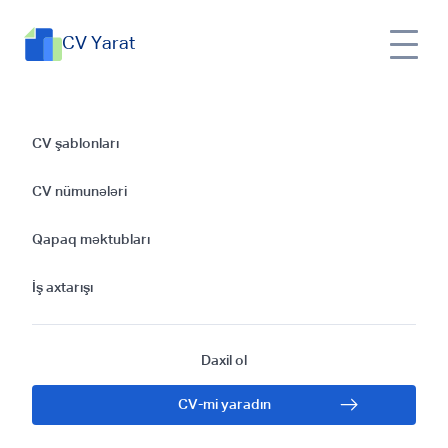
CV Yarat
Big Data Analitiki
CV şablonları
Üçün CV
CV nümunələri
Hazırlamaq:
Qapaq məktubları
Təlimatlar və
İş axtarışı
Nümunələr
Daxil ol
CV-mi yaradın