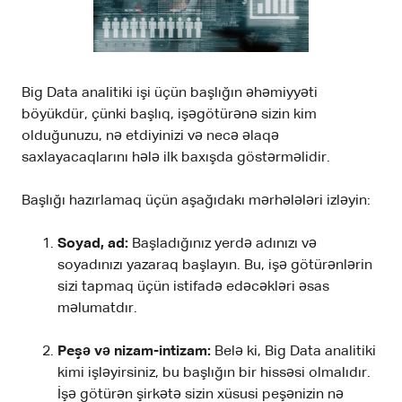
Big Data analitiki işi üçün başlığın əhəmiyyəti
böyükdür, çünki başlıq, işəgötürənə sizin kim
olduğunuzu, nə etdiyinizi və necə əlaqə
saxlayacaqlarını hələ ilk baxışda göstərməlidir.
Başlığı hazırlamaq üçün aşağıdakı mərhələləri izləyin:
Soyad, ad:
Başladığınız yerdə adınızı və
soyadınızı yazaraq başlayın. Bu, işə götürənlərin
sizi tapmaq üçün istifadə edəcəkləri əsas
məlumatdır.
Peşə və nizam-intizam:
Belə ki, Big Data analitiki
kimi işləyirsiniz, bu başlığın bir hissəsi olmalıdır.
İşə götürən şirkətə sizin xüsusi peşənizin nə