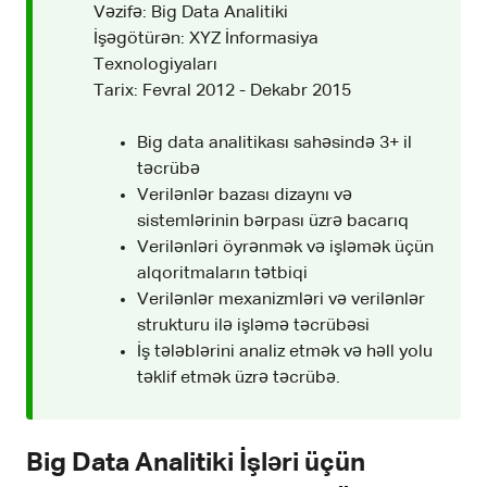
Vəzifə: Big Data Analitiki
İşəgötürən: XYZ İnformasiya
Texnologiyaları
Tarix: Fevral 2012 - Dekabr 2015
Big data analitikası sahəsində 3+ il
təcrübə
Verilənlər bazası dizaynı və
sistemlərinin bərpası üzrə bacarıq
Verilənləri öyrənmək və işləmək üçün
alqoritmaların tətbiqi
Verilənlər mexanizmləri və verilənlər
strukturu ilə işləmə təcrübəsi
İş tələblərini analiz etmək və həll yolu
təklif etmək üzrə təcrübə.
Big Data Analitiki İşləri üçün