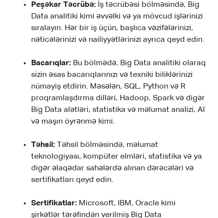
Peşəkar Təcrübə:
İş təcrübəsi bölməsində, Big
Data analitiki kimi əvvəlki və ya mövcud işlərinizi
sıralayın. Hər bir iş üçün, başlıca vəzifələrinizi,
nəticələrinizi və nailiyyətlərinizi ayrıca qeyd edin.
Bacarıqlar:
Bu bölmədə, Big Data analitiki olaraq
sizin əsas bacarıqlarınızı və texniki biliklərinizi
nümayiş etdirin. Məsələn, SQL, Python və R
proqramlaşdırma dilləri, Hadoop, Spark və digər
Big Data alətləri, statistika və məlumat analizi, AI
və maşın öyrənmə kimi.
Təhsil:
Təhsil bölməsində, məlumat
teknologiyası, kompüter elmləri, statistika və ya
digər əlaqədar sahələrdə alınan dərəcələri və
sertifikatları qeyd edin.
Sertifikatlar:
Microsoft, IBM, Oracle kimi
şirkətlər tərəfindən verilmiş Big Data