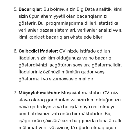
Bacarıqlar:
Bu bölmə, sizin Big Data analitiki kimi
sizin üçün əhəmiyyətli olan bacarıqlarınızı
göstərir. Bu, proqramlaşdırma dilləri, statistika,
verilənlər bazası sistemləri, verilənlər analizi və s.
kimi konkret bacarıqları əhatə edə bilər.
Cəlbedici ifadələr:
CV-nizdə istifadə edilən
ifadələr, sizin kim olduğunuzu və nə bacarıq
göstərdiyinizi işəgötürən şəxslərə göstərməlidir.
İfadələriniz özünüzü mümkün qədər yaxşı
göstərməli və sizəməxsus olmalıdır.
Müşayiət məktubu:
Müşayiət məktubu, CV-nizə
əlavə olaraq göndərilən və sizin kim olduğunuzu,
nəyə qadirdiyinizi və bu işdə nəyə nail olmayı
ümid etdiyinizi izah edən bir məktubdur. Bu,
işəgötürən şəxslərə sizin haqqınızda daha ətraflı
məlumat verir və sizin işdə uğurlu olmaq üçün