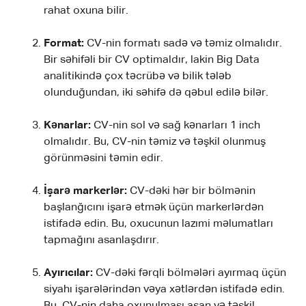
rahat oxuna bilir.
Format:
CV-nin formatı sadə və təmiz olmalıdır.
Bir səhifəli bir CV optimaldır, lakin Big Data
analitikində çox təcrübə və bilik tələb
olunduğundan, iki səhifə də qəbul edilə bilər.
Kənarlar:
CV-nin sol və sağ kənarları 1 inch
olmalıdır. Bu, CV-nin təmiz və təşkil olunmuş
görünməsini təmin edir.
İşarə markerlər:
CV-dəki hər bir bölmənin
başlanğıcını işarə etmək üçün markerlərdən
istifadə edin. Bu, oxucunun lazımi məlumatları
tapmağını asanlaşdırır.
Ayırıcılar:
CV-dəki fərqli bölmələri ayırmaq üçün
siyahı işarələrindən vəya xətlərdən istifadə edin.
Bu, CV-nin daha oxunulması asan və təşkil