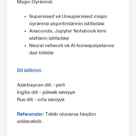
Maşın Öyrənmə:
Supervised və Unsupervised maşın
öyrənmə alqoritmlərinin istifadəsi
Anaconda, Jupyter Notebook kimi
alətlərin istifadəsi
Neural network və AI konsepsiyalarına
dair biliklər
Dil bilikləri:
Azərbaycan dili - yerli
İngilis dili - yüksək səviyyə
Rus dili - orta səviyyə
Referanslar:
Tələb olunarsa təqdim
ediləcəkdir.