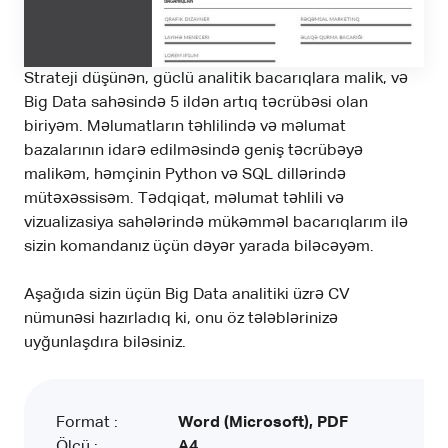
Strateji düşünən, güclü analitik bacarıqlara malik, və
Big Data sahəsində 5 ildən artıq təcrübəsi olan
biriyəm. Məlumatların təhlilində və məlumat
bazalarının idarə edilməsində geniş təcrübəyə
malikəm, həmçinin Python və SQL dillərində
mütəxəssisəm. Tədqiqat, məlumat təhlili və
vizualizasiya sahələrində mükəmməl bacarıqlarım ilə
sizin komandanız üçün dəyər yarada biləcəyəm.
Aşağıda sizin üçün Big Data analitiki üzrə CV
nümunəsi hazırladıq ki, onu öz tələblərinizə
uyğunlaşdıra biləsiniz.
Format :
Word (Microsoft), PDF
Ölçü :
A4