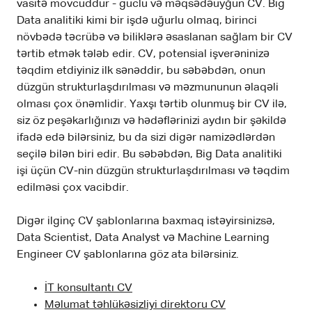
vasitə mövcuddur - güclü və məqsədəuyğun CV. Big
Data analitiki kimi bir işdə uğurlu olmaq, birinci
növbədə təcrübə və biliklərə əsaslanan sağlam bir CV
tərtib etmək tələb edir. CV, potensial işverəninizə
təqdim etdiyiniz ilk sənəddir, bu səbəbdən, onun
düzgün strukturlaşdırılması və məzmununun əlaqəli
olması çox önəmlidir. Yaxşı tərtib olunmuş bir CV ilə,
siz öz peşəkarlığınızı və hədəflərinizi aydın bir şəkildə
ifadə edə bilərsiniz, bu da sizi digər namizədlərdən
seçilə bilən biri edir. Bu səbəbdən, Big Data analitiki
işi üçün CV-nin düzgün strukturlaşdırılması və təqdim
edilməsi çox vacibdir.
Digər ilginç CV şablonlarına baxmaq istəyirsinizsə,
Data Scientist, Data Analyst və Machine Learning
Engineer CV şablonlarına göz ata bilərsiniz.
İT konsultantı CV
Məlumat təhlükəsizliyi direktoru CV