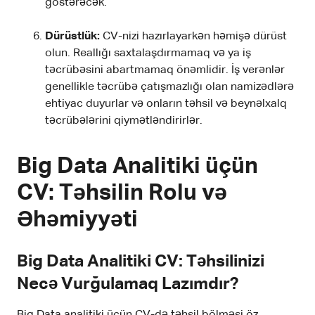
göstərəcək.
Dürüstlük:
CV-nizi hazırlayarkən həmişə dürüst
olun. Reallığı saxtalaşdırmamaq və ya iş
təcrübəsini abartmamaq önəmlidir. İş verənlər
genellikle təcrübə çatışmazlığı olan namizədlərə
ehtiyac duyurlar və onların təhsil və beynəlxalq
təcrübələrini qiymətləndirirlər.
Big Data Analitiki üçün
CV: Təhsilin Rolu və
Əhəmiyyəti
Big Data Analitiki CV: Təhsilinizi
Necə Vurğulamaq Lazımdır?
Big Data analitiki üçün CV-də təhsil bölməsi öz