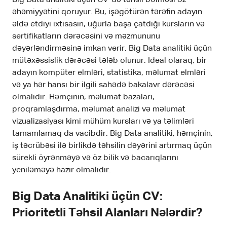
əhəmiyyətini qoruyur. Bu, işəgötürən tərəfin adayın
əldə etdiyi ixtisasın, uğurla başa çatdığı kursların və
sertifikatların dərəcəsini və məzmununu
dəyərləndirməsinə imkan verir. Big Data analitiki üçün
mütəxəssislik dərəcəsi tələb olunur. İdeal olaraq, bir
adayın kompüter elmləri, statistika, məlumat elmləri
və ya hər hansı bir ilgili sahədə bakalavr dərəcəsi
olmalıdır. Həmçinin, məlumat bazaları,
proqramlaşdırma, məlumat analizi və məlumat
vizualizasiyası kimi mühüm kursları və ya təlimləri
tamamlamaq da vacibdir. Big Data analitiki, həmçinin,
iş təcrübəsi ilə birlikdə təhsilin dəyərini artırmaq üçün
sürekli öyrənməyə və öz bilik və bacarıqlarını
yeniləməyə hazır olmalıdır.
Big Data Analitiki üçün CV:
Prioritetli Təhsil Alanları Nələrdir?