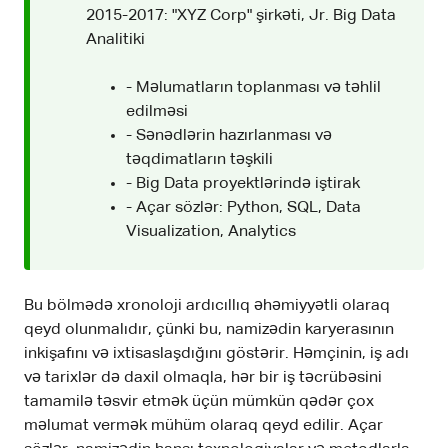
2015-2017: "XYZ Corp" şirkəti, Jr. Big Data
Analitiki
- Məlumatların toplanması və təhlil
edilməsi
- Sənədlərin hazırlanması və
təqdimatların təşkili
- Big Data proyektlərində iştirak
- Açar sözlər: Python, SQL, Data
Visualization, Analytics
Bu bölmədə xronoloji ardıcıllıq əhəmiyyətli olaraq
qeyd olunmalıdır, çünki bu, namizədin karyerasının
inkişafını və ixtisaslaşdığını göstərir. Həmçinin, iş adı
və tarixlər də daxil olmaqla, hər bir iş təcrübəsini
tamamilə təsvir etmək üçün mümkün qədər çox
məlumat vermək mühüm olaraq qeyd edilir. Açar