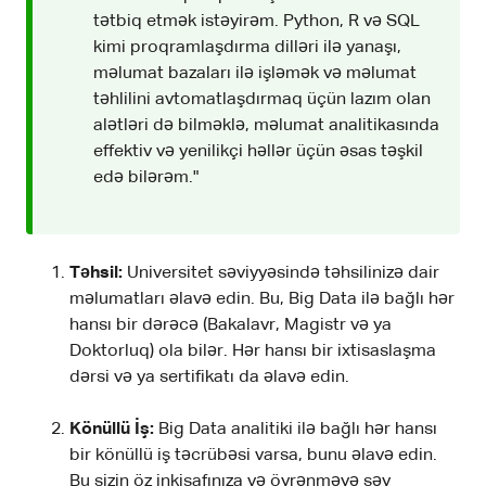
tətbiq etmək istəyirəm. Python, R və SQL
kimi proqramlaşdırma dilləri ilə yanaşı,
məlumat bazaları ilə işləmək və məlumat
təhlilini avtomatlaşdırmaq üçün lazım olan
alətləri də bilməklə, məlumat analitikasında
effektiv və yenilikçi həllər üçün əsas təşkil
edə bilərəm."
Təhsil:
Universitet səviyyəsində təhsilinizə dair
məlumatları əlavə edin. Bu, Big Data ilə bağlı hər
hansı bir dərəcə (Bakalavr, Magistr və ya
Doktorluq) ola bilər. Hər hansı bir ixtisaslaşma
dərsi və ya sertifikatı da əlavə edin.
Könüllü İş:
Big Data analitiki ilə bağlı hər hansı
bir könüllü iş təcrübəsi varsa, bunu əlavə edin.
Bu sizin öz inkişafınıza və öyrənməyə səy