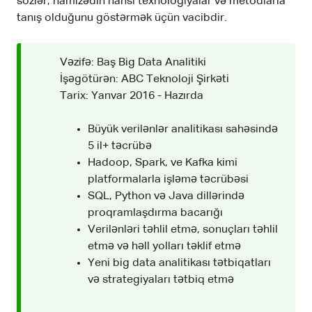
sözlər, namizədin hansı texnologiyalar və metodlarla
tanış olduğunu göstərmək üçün vacibdir.
Vəzifə: Baş Big Data Analitiki
İşəgötürən: ABC Teknoloji Şirkəti
Tarix: Yanvar 2016 - Hazırda
Büyük verilənlər analitikası sahəsində
5 il+ təcrübə
Hadoop, Spark, ve Kafka kimi
platformalarla işləmə təcrübəsi
SQL, Python və Java dillərində
proqramlaşdırma bacarığı
Verilənləri təhlil etmə, sonuçları təhlil
etmə və həll yolları təklif etmə
Yeni big data analitikası tətbiqatları
və strategiyaları tətbiq etmə