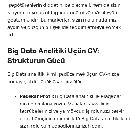
işəgötürənlərin diqqətini cəlb etməli, həm də sizin
karyera qoymuş olduğunuz önəmi və məsuliyyəti
göstərməlidir. Bu markerlər, sizin məlumatlarınızı
aydın və düzgün bir şəkildə təqdim etməyə kömək
edir.
Big Data Analitiki Üçün CV:
Strukturun Gücü
Big Data analitiki kimi işədüzəlmək üçün CV-nizdə
nümayiş etdiriləcək əsas hissələr:
Peşəkar Profil:
Big Data analitiki ilə əlaqədar
qısa bir xülasə yazın. Məsələn, əvvəlki iş
təcrübələrinizi və ya mövcud iş rolunuzu təsvir
edin, həmçinin ümumilikdə Big Data analitiki kimi
sizin rolu və məqsədlərinizi izah edin.