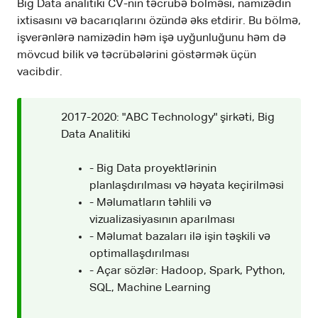
Big Data analitiki CV-nin təcrübə bölməsi, namizədin
ixtisasını və bacarıqlarını özündə əks etdirir. Bu bölmə,
işverənlərə namizədin həm işə uyğunluğunu həm də
mövcud bilik və təcrübələrini göstərmək üçün
vacibdir.
2017-2020: "ABC Technology" şirkəti, Big
Data Analitiki
- Big Data proyektlərinin
planlaşdırılması və həyata keçirilməsi
- Məlumatların təhlili və
vizualizasiyasının aparılması
- Məlumat bazaları ilə işin təşkili və
optimallaşdırılması
- Açar sözlər: Hadoop, Spark, Python,
SQL, Machine Learning