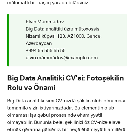
məlumatlı bir başlıq yarada bilərsiniz.
Elvin Məmmədov
Big Data analitiki üzrə mütəxəssis
Nizami küçəsi 123, AZ1000, Gəncə,
Azərbaycan
+994 55 555 55 55
elvin.məmmədov@example.com
Big Data Analitiki CV'si: Fotoşəkilin
Rolu və Önəmi
Big Data analitiki kimi CV-nizdə şəkilin olub-olmaması
tamamilə sizin ixtiyarınızdadır. Bu elementin olub-
olmaması işə qəbul prosesində əhəmiyyətli
olmayabilir. Bununla belə, şəkilinizi öz CV-nizə əlavə
etmək qərarına gəlsəniz, bir neçə əhəmiyyətli amillərə