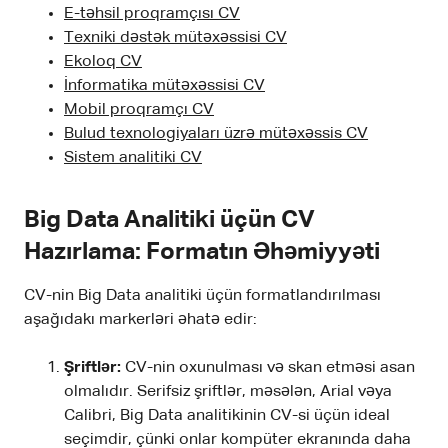
E-təhsil proqramçısı CV
Texniki dəstək mütəxəssisi CV
Ekoloq CV
İnformatika mütəxəssisi CV
Mobil proqramçı CV
Bulud texnologiyaları üzrə mütəxəssis CV
Sistem analitiki CV
Big Data Analitiki üçün CV
Hazırlama: Formatın Əhəmiyyəti
CV-nin Big Data analitiki üçün formatlandırılması
aşağıdakı markerləri əhatə edir:
Şriftlər:
CV-nin oxunulması və skan etməsi asan
olmalıdır. Serifsiz şriftlər, məsələn, Arial vəya
Calibri, Big Data analitikinin CV-si üçün ideal
seçimdir, çünki onlar kompüter ekranında daha