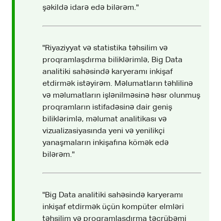
şəkildə idarə edə bilərəm."
"Riyaziyyat və statistika təhsilim və
proqramlaşdırma biliklərimlə, Big Data
analitiki sahəsində karyeramı inkişaf
etdirmək istəyirəm. Məlumatların təhlilinə
və məlumatların işlənilməsinə həsr olunmuş
proqramların istifadəsinə dair geniş
biliklərimlə, məlumat analitikası və
vizualizasiyasında yeni və yenilikçi
yanaşmaların inkişafına kömək edə
bilərəm."
"Big Data analitiki sahəsində karyeramı
inkişaf etdirmək üçün kompüter elmləri
təhsilim və proqramlaşdırma təcrübəmi