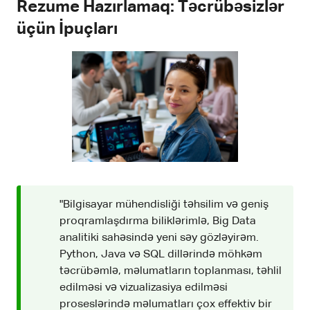
Rezume Hazırlamaq: Təcrübəsizlər
üçün İpuçları
"Bilgisayar mühendisliği təhsilim və geniş
proqramlaşdırma biliklərimlə, Big Data
analitiki sahəsində yeni səy gözləyirəm.
Python, Java və SQL dillərində möhkəm
təcrübəmlə, məlumatların toplanması, təhlil
edilməsi və vizualizasiya edilməsi
proseslərində məlumatları çox effektiv bir