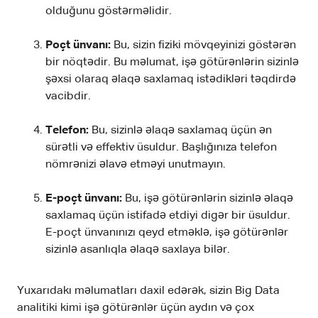
olduğunu göstərməlidir.
Poçt ünvanı:
Bu, sizin fiziki mövqeyinizi göstərən
bir nöqtədir. Bu məlumat, işə götürənlərin sizinlə
şəxsi olaraq əlaqə saxlamaq istədikləri təqdirdə
vacibdir.
Telefon:
Bu, sizinlə əlaqə saxlamaq üçün ən
sürətli və effektiv üsuldur. Başlığınıza telefon
nömrənizi əlavə etməyi unutmayın.
E-poçt ünvanı:
Bu, işə götürənlərin sizinlə əlaqə
saxlamaq üçün istifadə etdiyi digər bir üsuldur.
E-poçt ünvanınızı qeyd etməklə, işə götürənlər
sizinlə asanlıqla əlaqə saxlaya bilər.
Yuxarıdakı məlumatları daxil edərək, sizin Big Data
analitiki kimi işə götürənlər üçün aydın və çox