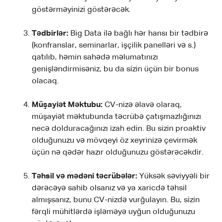
göstərməyinizi göstərəcək.
Tədbirlər:
Big Data ilə bağlı hər hansı bir tədbirə
(konfranslar, seminarlar, işçilik panelləri və s.)
qatılıb, həmin sahədə məlumatınızı
genişləndirmisəniz, bu da sizin üçün bir bonus
olacaq.
Müşayiət Məktubu:
CV-nizə əlavə olaraq,
müşayiət məktubunda təcrübə çatışmazlığınızı
necə dolduracağınızı izah edin. Bu sizin proaktiv
olduğunuzu və mövqeyi öz xeyrinizə çevirmək
üçün nə qədər hazır olduğunuzu göstərəcəkdir.
Təhsil və mədəni təcrübələr:
Yüksək səviyyəli bir
dərəcəyə sahib olsanız və ya xaricdə təhsil
almışsanız, bunu CV-nizdə vurğulayın. Bu, sizin
fərqli mühitlərdə işləməyə uyğun olduğunuzu