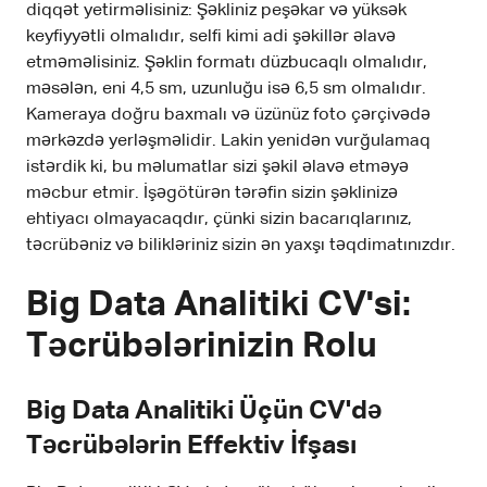
diqqət yetirməlisiniz: Şəkliniz peşəkar və yüksək
keyfiyyətli olmalıdır, selfi kimi adi şəkillər əlavə
etməməlisiniz. Şəklin formatı düzbucaqlı olmalıdır,
məsələn, eni 4,5 sm, uzunluğu isə 6,5 sm olmalıdır.
Kameraya doğru baxmalı və üzünüz foto çərçivədə
mərkəzdə yerləşməlidir. Lakin yenidən vurğulamaq
istərdik ki, bu məlumatlar sizi şəkil əlavə etməyə
məcbur etmir. İşəgötürən tərəfin sizin şəklinizə
ehtiyacı olmayacaqdır, çünki sizin bacarıqlarınız,
təcrübəniz və bilikləriniz sizin ən yaxşı təqdimatınızdır.
Big Data Analitiki CV'si:
Təcrübələrinizin Rolu
Big Data Analitiki Üçün CV'də
Təcrübələrin Effektiv İfşası