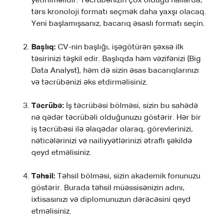
yetirilməlidir. Təcrübənizin çox olduğu hallarda,
tərs kronoloji formatı seçmək daha yaxşı olacaq.
Yeni başlamışsanız, bacarıq əsaslı formatı seçin.
Başlıq:
CV-nin başlığı, işəgötürən şəxsə ilk
təsirinizi təşkil edir. Başlıqda həm vəzifənizi (Big
Data Analyst), həm də sizin əsas bacarıqlarınızı
və təcrübənizi əks etdirməlisiniz.
Təcrübə:
İş təcrübəsi bölməsi, sizin bu sahədə
nə qədər təcrübəli olduğunuzu göstərir. Hər bir
iş təcrübəsi ilə əlaqədar olaraq, görevlerinizi,
nəticələrinizi və nailiyyətlərinizi ətraflı şəkildə
qeyd etməlisiniz.
Təhsil:
Təhsil bölməsi, sizin akademik fonunuzu
göstərir. Burada təhsil müəssisənizin adını,
ixtisasınızı və diplomunuzun dərəcəsini qeyd
etməlisiniz.