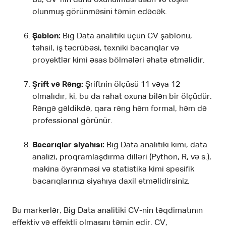
olunmuş görünməsini təmin edəcək.
Şablon:
Big Data analitiki üçün CV şablonu,
təhsil, iş təcrübəsi, texniki bacarıqlar və
proyektlər kimi əsas bölmələri əhatə etməlidir.
Şrift və Rəng:
Şriftnin ölçüsü 11 vəya 12
olmalıdır, ki, bu da rahat oxuna bilən bir ölçüdür.
Rəngə gəldikdə, qara rəng həm formal, həm də
professional görünür.
Bacarıqlar siyahısı:
Big Data analitiki kimi, data
analizi, proqramlaşdırma dilləri (Python, R, və s.),
makina öyrənməsi və statistika kimi spesifik
bacarıqlarınızı siyahıya daxil etməlidirsiniz.
Bu markerlər, Big Data analitiki CV-nin təqdimatının
effektiv və effektli olmasını təmin edir. CV,