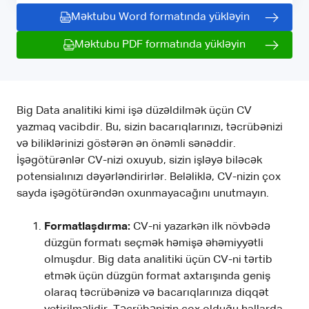
Məktubu Word formatında yükləyin
Məktubu PDF formatında yükləyin
Big Data analitiki kimi işə düzəldilmək üçün CV
yazmaq vacibdir. Bu, sizin bacarıqlarınızı, təcrübənizi
və biliklərinizi göstərən ən önəmli sənəddir.
İşəgötürənlər CV-nizi oxuyub, sizin işləyə biləcək
potensialınızı dəyərləndirirlər. Beləliklə, CV-nizin çox
sayda işəgötürəndən oxunmayacağını unutmayın.
Formatlaşdırma:
CV-ni yazarkən ilk növbədə
düzgün formatı seçmək həmişə əhəmiyyətli
olmuşdur. Big data analitiki üçün CV-ni tərtib
etmək üçün düzgün format axtarışında geniş
olaraq təcrübənizə və bacarıqlarınıza diqqət