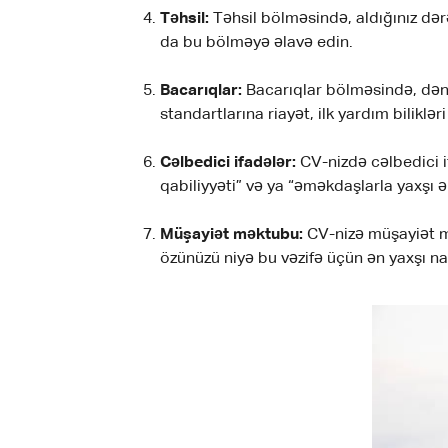
Təhsil:
Təhsil bölməsində, aldığınız dər
da bu bölməyə əlavə edin.
Bacarıqlar:
Bacarıqlar bölməsində, dəniz
standartlarına riayət, ilk yardım bilikləri 
Cəlbedici ifadələr:
CV-nizdə cəlbedici i
qabiliyyəti” və ya “əməkdaşlarla yaxşı ə
Müşayiət məktubu:
CV-nizə müşayiət m
özünüzü niyə bu vəzifə üçün ən yaxşı nam