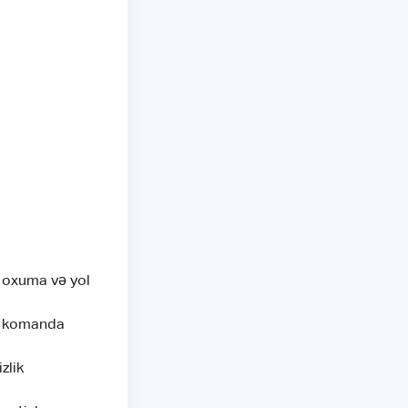
ə oxuma və yol
ı, komanda
zlik