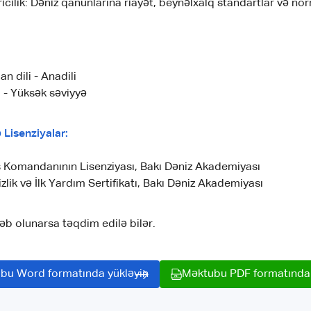
cilik: Dəniz qanunlarına riayət, beynəlxalq standartlar və nor
n dili - Anadili
li - Yüksək səviyyə
ə Lisenziyalar:
 Komandanının Lisenziyası, Bakı Dəniz Akademiyası
zlik və İlk Yardım Sertifikatı, Bakı Dəniz Akademiyası
əb olunarsa təqdim edilə bilər.
bu Word formatında yükləyin
Məktubu PDF formatında 