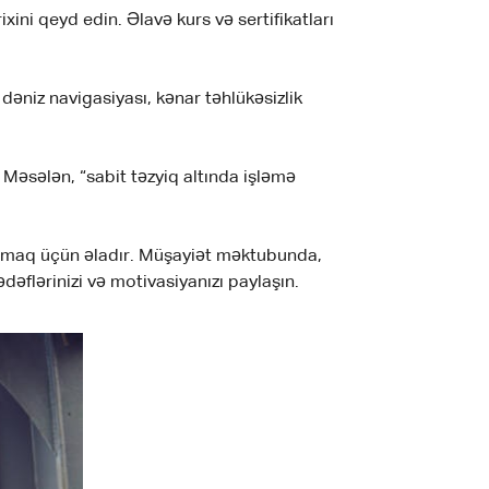
ini qeyd edin. Əlavə kurs və sertifikatları
əniz navigasiyası, kənar təhlükəsizlik
 Məsələn, “sabit təzyiq altında işləmə
tmaq üçün əladır. Müşayiət məktubunda,
dəflərinizi və motivasiyanızı paylaşın.