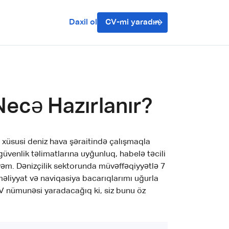
Daxil ol
CV-mi yaradın
Necə Hazırlanır?
i, xüsusi deniz hava şəraitində çalışmaqla
güvenlik təlimatlarına uyğunluq, habelə təcili
yəm. Dənizçilik sektorunda müvəffəqiyyətlə 7
əliyyat və naviqasiya bacarıqlarımı uğurla
CV nümunəsi yaradacağıq ki, siz bunu öz