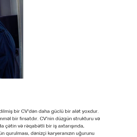
dilmiş bir CV'dən daha güclü bir alət yoxdur.
əl bir fırsatdır. CV'nin düzgün strukturu və
a çətin və rəqabətli bir iş axtarışında,
üzgün qurulması, dənizçi karyeranızın uğurunu