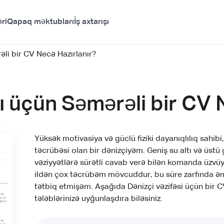
ri
Qapaq məktubları
İş axtarışı
li bir CV Necə Hazırlanır?
ı üçün Səmərəli bir CV 
Yüksək motivasiya və güclü fiziki dayanıqlılıq sahib
təcrübəsi olan bir dənizçiyəm. Geniş su altı və üstü 
vəziyyətlərə sürətli cavab verə bilən komanda üzvü
ildən çox təcrübəm mövcuddur, bu süre zarfında əm
tətbiq etmişəm. Aşağıda Dənizçi vəzifəsi üçün bir 
tələblərinizə uyğunlaşdıra biləsiniz.