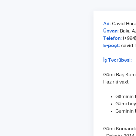
Ad:
Cavid Hüs
Ünvan:
Bakı, A
Telefon:
(+994
E-poçt:
cavid.
İş Təcrübəsi:
Gəmi Baş Koma
Hazırki vaxt
Gəminin f
Gəmi heyə
Gəminin t
Gəmi Komandan