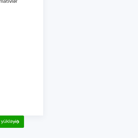
mativlər
yükləyin