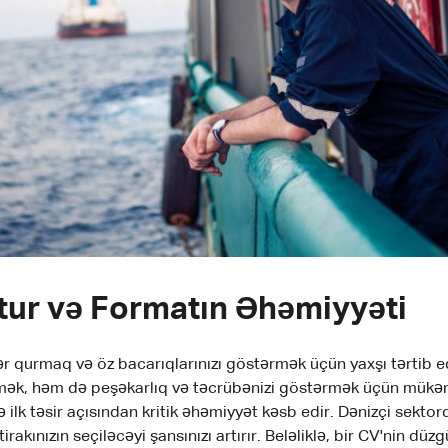
ktur və Formatın Əhəmiyyəti
ər qurmaq və öz bacarıqlarınızı göstərmək üçün yaxşı tərtib e
kmək, həm də peşəkarlıq və təcrübənizi göstərmək üçün mükəmm
 ilk təsir açısından kritik əhəmiyyət kəsb edir. Dənizçi sektord
irakınızın seçiləcəyi şansınızı artırır. Beləliklə, bir CV'nin d