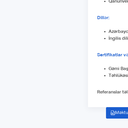
Qanunveri
Dillər:
Azərbayca
İngilis di
Sertifikatlar v
Gəmi Baş
Təhlükəsi
Referanslar təl
Məktu