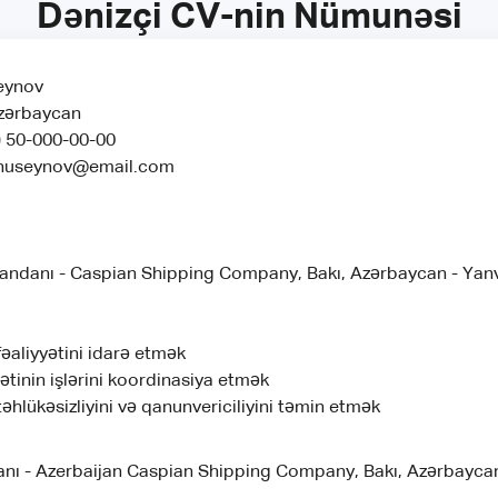
Dənizçi CV-nin Nümunəsi
eynov
zərbaycan
) 50-000-00-00
huseynov@email.com
ndanı - Caspian Shipping Company, Bakı, Azərbaycan - Yanv
əaliyyətini idarə etmək
tinin işlərini koordinasiya etmək
əhlükəsizliyini və qanunvericiliyini təmin etmək
ı - Azerbaijan Caspian Shipping Company, Bakı, Azərbaycan