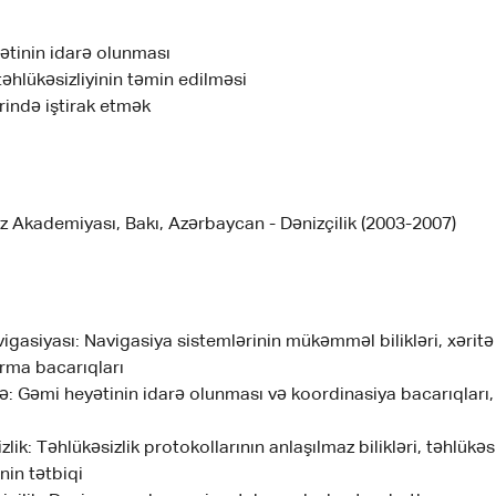
ətinin idarə olunması
əhlükəsizliyinin təmin edilməsi
rində iştirak etmək
z Akademiyası, Bakı, Azərbaycan - Dənizçilik (2003-2007)
igasiyası: Navigasiya sistemlərinin mükəmməl bilikləri, xərit
rma bacarıqları
ə: Gəmi heyətinin idarə olunması və koordinasiya bacarıqlar
lik: Təhlükəsizlik protokollarının anlaşılmaz bilikləri, təhlükəsi
nin tətbiqi