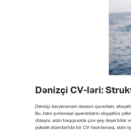
Dənizçi CV-ləri: Stru
Dənizçi karyeranızın əsasını qurarkən, əlaqəl
Bu, həm potensial işverənlərin diqqətini çə
dizaynı, sizin haqqınızda çox şey deyə bilər və
yüksək standartda bir CV hazırlamaq, sizin işt