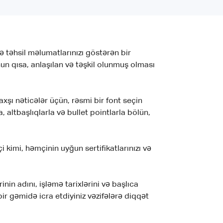
ə təhsil məlumatlarınızı göstərən bir
n qısa, anlaşılan və təşkil olunmuş olması
şı nəticələr üçün, rəsmi bir font seçin
 altbaşlıqlarla və bullet pointlarla bölün,
i kimi, həmçinin uyğun sertifikatlarınızı və
inin adını, işləmə tarixlərini və başlıca
ir gəmidə icra etdiyiniz vəzifələrə diqqət