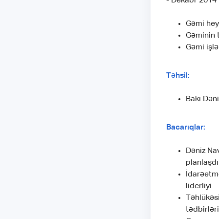
- Dekabr 2014
Gəmi hey
Gəminin t
Gəmi işlə
Təhsil:
Bakı Dəni
Bacarıqlar:
Dəniz Nav
planlaşdı
İdarəetm
liderliyi
Təhlükəsiz
tədbirləri