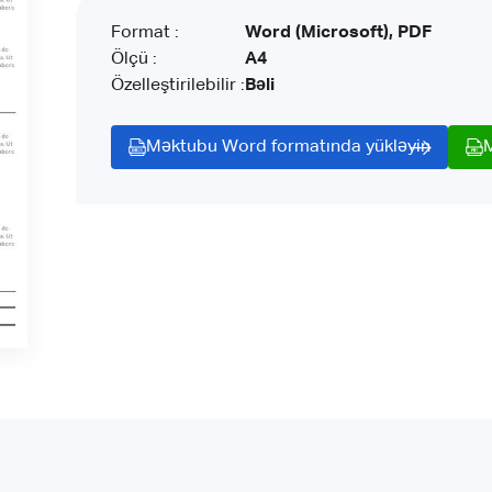
Format :
Word (Microsoft), PDF
Ölçü :
A4
Özelleştirilebilir :
Bəli
Məktubu Word formatında yükləyin