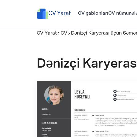
CV Yarat
CV şablonları
CV nümunələ
CV Yarat
CV
Dənizçi Karyerası üçün Səmərə
Dənizçi Karyeras