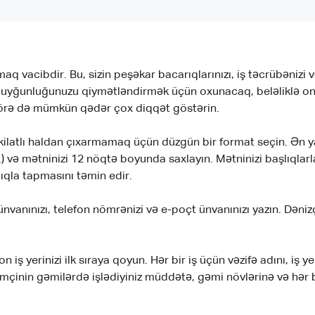
q vacibdir. Bu, sizin peşəkar bacarıqlarınızı, iş təcrübənizi v
n uyğunluğunuzu qiymətləndirmək üçün oxunacaq, beləliklə onu
 görə də mümkün qədər çox diqqət göstərin.
ilatlı haldan çıxarmamaq üçün düzgün bir format seçin. Ən yax
və mətninizi 12 nöqtə boyunda saxlayın. Mətninizi başlıqlarla,
lıqla tapmasını təmin edir.
ünvanınızı, telefon nömrənizi və e-poçt ünvanınızı yazın. Dənizç
iş yerinizi ilk sıraya qoyun. Hər bir iş üçün vəzifə adını, iş yer
həmçinin gəmilərdə işlədiyiniz müddətə, gəmi növlərinə və hər b