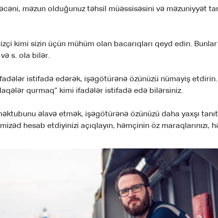
əcəni, məzun olduğunuz təhsil müəssisəsini və məzuniyyət tarix
çi kimi sizin üçün mühüm olan bacarıqları qeyd edin. Bunlar d
və s. ola bilər.
fadələr istifadə edərək, işəgötürənə özünüzü nümayiş etdirin.
laqələr qurmaq” kimi ifadələr istifadə edə bilərsiniz.
əktubunu əlavə etmək, işəgötürənə özünüzü daha yaxşı tanı
izəd hesab etdiyinizi açıqlayın, həmçinin öz maraqlarınızı, hə