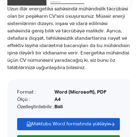
Uzun illər energetika sahəsində mühəndislik təcrübəsi
olan bir peşəkarın CV'sini oxuyursunuz. Müasir enerji
sistemlərinin dizaynı, inşası və idarə edilməsi
sahəsində geniş bilik və təcrübəyə malikdir. Ayrıca,
detallara diqqət, təhlükəsizlik standartlarına riayət və
effektiv layihə idarəetmə bacarıqları da bu mühəndisin
işinə dəyərli bir iddianame verir. Energetika mühəndisi
üçün CV nümunəsini yaradacağıq ki, siz bunu öz
tələblərinizə uyğunlaşdıra biləsiniz.
Format :
Word (Microsoft), PDF
Ölçü :
A4
Özelleştirilebilir :
Bəli
Məktubu Word formatında yükləyin