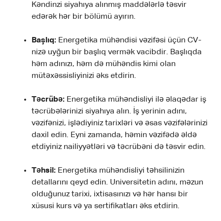
Kəndinzi siyahıya alınmış maddələrlə təsvir
edərək hər bir bölümü ayırın.
Başlıq:
Energetika mühəndisi vəzifəsi üçün CV-
nizə uyğun bir başlıq vermək vacibdir. Başlıqda
həm adınızı, həm də mühəndis kimi olan
mütəxəssisliyinizi əks etdirin.
Təcrübə:
Energetika mühəndisliyi ilə əlaqədar iş
təcrübələrinizi siyahıya alın. İş yerinin adını,
vəzifənizi, işlədiyiniz tarixləri və əsas vəzifələrinizi
daxil edin. Eyni zamanda, həmin vəzifədə əldə
etdiyiniz nailiyyətləri və təcrübəni də təsvir edin.
Təhsil:
Energetika mühəndisliyi təhsilinizin
detallarını qeyd edin. Universitetin adını, məzun
olduğunuz tarixi, ixtisasınızı və hər hansı bir
xüsusi kurs və ya sertifikatları əks etdirin.