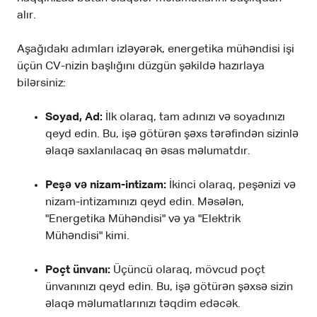
alır.
Aşağıdakı adımları izləyərək, energetika mühəndisi işi
üçün CV-nizin başlığını düzgün şəkildə hazırlaya
bilərsiniz:
Soyad, Ad:
İlk olaraq, tam adınızı və soyadınızı
qeyd edin. Bu, işə götürən şəxs tərəfindən sizinlə
əlaqə saxlanılacaq ən əsas məlumatdır.
Peşə və nizam-intizam:
İkinci olaraq, peşənizi və
nizam-intizamınızı qeyd edin. Məsələn,
"Energetika Mühəndisi" və ya "Elektrik
Mühəndisi" kimi.
Poçt ünvanı:
Üçüncü olaraq, mövcud poçt
ünvanınızı qeyd edin. Bu, işə götürən şəxsə sizin
əlaqə məlumatlarınızı təqdim edəcək.