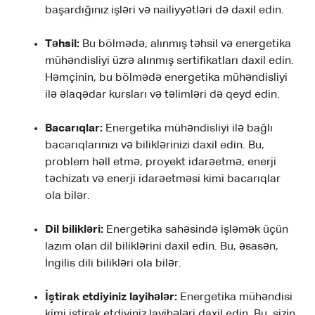
başardığınız işləri və nailiyyətləri də daxil edin.
Təhsil:
Bu bölmədə, alınmış təhsil və energetika
mühəndisliyi üzrə alınmış sertifikatları daxil edin.
Həmçinin, bu bölmədə energetika mühəndisliyi
ilə əlaqədar kursları və təlimləri də qeyd edin.
Bacarıqlar:
Energetika mühəndisliyi ilə bağlı
bacarıqlarınızı və biliklərinizi daxil edin. Bu,
problem həll etmə, proyekt idarəetmə, enerji
təchizatı və enerji idarəetməsi kimi bacarıqlar
ola bilər.
Dil bilikləri:
Energetika sahəsində işləmək üçün
lazım olan dil biliklərini daxil edin. Bu, əsasən,
İngilis dili bilikləri ola bilər.
İştirak etdiyiniz layihələr:
Energetika mühəndisi
kimi iştirak etdiyiniz layihələri daxil edin. Bu, sizin