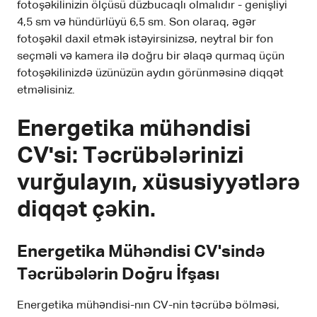
fotoşəkilinizin ölçüsü düzbucaqlı olmalıdır - genişliyi
4,5 sm və hündürlüyü 6,5 sm. Son olaraq, əgər
fotoşəkil daxil etmək istəyirsinizsə, neytral bir fon
seçməli və kamera ilə doğru bir əlaqə qurmaq üçün
fotoşəkilinizdə üzünüzün aydın görünməsinə diqqət
etməlisiniz.
Energetika mühəndisi
CV'si: Təcrübələrinizi
vurğulayın, xüsusiyyətlərə
diqqət çəkin.
Energetika Mühəndisi CV'sində
Təcrübələrin Doğru İfşası
Energetika mühəndisi-nın CV-nin təcrübə bölməsi,