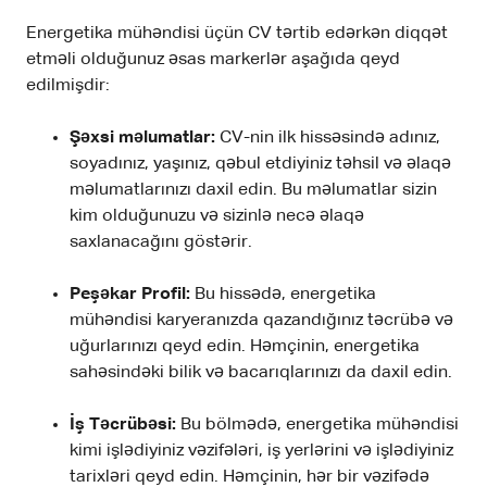
Energetika mühəndisi üçün CV tərtib edərkən diqqət
etməli olduğunuz əsas markerlər aşağıda qeyd
edilmişdir:
Şəxsi məlumatlar:
CV-nin ilk hissəsində adınız,
soyadınız, yaşınız, qəbul etdiyiniz təhsil və əlaqə
məlumatlarınızı daxil edin. Bu məlumatlar sizin
kim olduğunuzu və sizinlə necə əlaqə
saxlanacağını göstərir.
Peşəkar Profil:
Bu hissədə, energetika
mühəndisi karyeranızda qazandığınız təcrübə və
uğurlarınızı qeyd edin. Həmçinin, energetika
sahəsindəki bilik və bacarıqlarınızı da daxil edin.
İş Təcrübəsi:
Bu bölmədə, energetika mühəndisi
kimi işlədiyiniz vəzifələri, iş yerlərini və işlədiyiniz
tarixləri qeyd edin. Həmçinin, hər bir vəzifədə