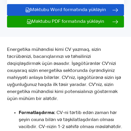
Məktubu Word formatında yükləyin
Məktubu PDF formatında yükləyin
Energetika mühəndisi kimi CV yazmaq, sizin
təcrübənizi, bacarıqlarınızı və təhsilinizi
dəqiqləşdirmək üçün əsasdır. İşəgötürənlər CV'nizi
oxuyaraq sizin energetika sektorunda öyrəndiyiniz
mahiyyəti anlaya bilərlər. CV'niz, işəgötürənə sizin işə
uyğunluğunuz haqda ilk təsir yaradar. CV'niz, sizin
energetika mühəndisi kimi potensialınızı göstərmək
üçün mühüm bir alətdir.
Formatlaşdırma:
CV-ni tərtib edən zaman hər
şeyin oxuna bilən və təşkilatlaşdırılan olması
vacibdir. CV-nizin 1-2 səhifə olması məsləhətdir.