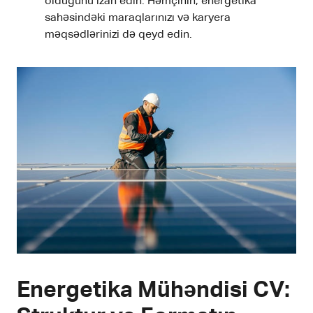
olduğunu izah edin. Həmçinin, energetika
sahəsindəki maraqlarınızı və karyera
məqsədlərinizi də qeyd edin.
Energetika Mühəndisi CV: