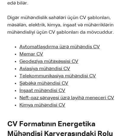
edə bilər.
Digər mühəndislik sahələri üçün CV şablonları,
məsələn, elektrik, kimya, inşaat və mühərriklərin
mühəndisliyi üçün CV şablonları da mövcuddur.
Avtomatlaşdırma üzrə mühəndis CV
Memar CV
Geodeziya mütəxəssisi CV
Aviasiya mühəndisi CV
Telekommunikasiya mühəndisi CV
Şəbəkə mühəndisi CV
İnşaat mühəndisi CV
Neft-qaz sənayesi üzrə layihə meneceri CV
Kimya mühəndisi CV
CV Formatının Energetika
Mühəndisi Karyerasındaki Rolu