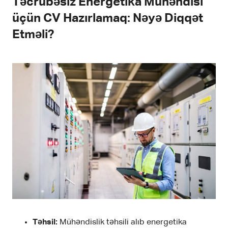
Təcrübəsiz Energetika Mühəndisi
üçün CV Hazırlamaq: Nəyə Diqqət
Etməli?
Təhsil:
Mühəndislik təhsili alıb energetika