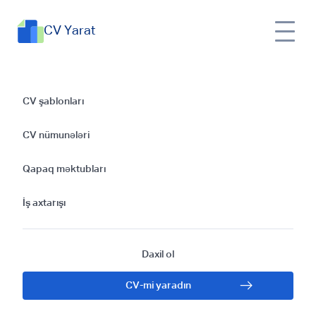
CV Yarat
Energetika
CV şablonları
Mühəndisi Üçün CV
CV nümunələri
Hazırlamaq: Kısa
Qapaq məktubları
Təlimat
İş axtarışı
Daxil ol
CV-mi yaradın