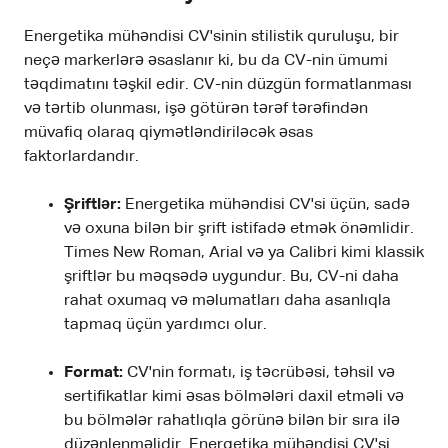
Energetika mühəndisi CV'sinin stilistik quruluşu, bir
neçə markerlərə əsaslanır ki, bu da CV-nin ümumi
təqdimatını təşkil edir. CV-nin düzgün formatlanması
və tərtib olunması, işə götürən tərəf tərəfindən
müvafiq olaraq qiymətləndiriləcək əsas
faktorlardandır.
Şriftlər:
Energetika mühəndisi CV'si üçün, sadə
və oxuna bilən bir şrift istifadə etmək önəmlidir.
Times New Roman, Arial və ya Calibri kimi klassik
şriftlər bu məqsədə uygundur. Bu, CV-ni daha
rahat oxumaq və məlumatları daha asanlıqla
tapmaq üçün yardımcı olur.
Format:
CV'nin formatı, iş təcrübəsi, təhsil və
sertifikatlar kimi əsas bölmələri daxil etməli və
bu bölmələr rahatlıqla görünə bilən bir sıra ilə
düzənlenməlidir. Energetika mühəndisi CV'si