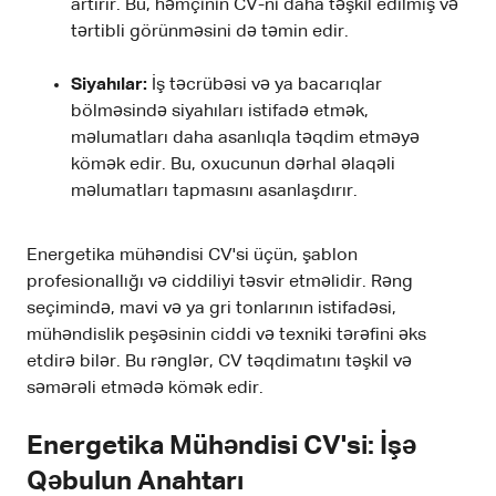
artırır. Bu, həmçinin CV-ni daha təşkil edilmiş və
tərtibli görünməsini də təmin edir.
Siyahılar:
İş təcrübəsi və ya bacarıqlar
bölməsində siyahıları istifadə etmək,
məlumatları daha asanlıqla təqdim etməyə
kömək edir. Bu, oxucunun dərhal əlaqəli
məlumatları tapmasını asanlaşdırır.
Energetika mühəndisi CV'si üçün, şablon
profesionallığı və ciddiliyi təsvir etməlidir. Rəng
seçimində, mavi və ya gri tonlarının istifadəsi,
mühəndislik peşəsinin ciddi və texniki tərəfini əks
etdirə bilər. Bu rənglər, CV təqdimatını təşkil və
səmərəli etmədə kömək edir.
Energetika Mühəndisi CV'si: İşə
Qəbulun Anahtarı