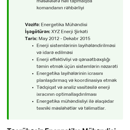
məsələlərə həll tapmaqda
komandanın rəhbərliyi
Vəzifə:
Energetika Mühəndisi
İşəgötürən:
XYZ Enerji Şirkəti
Tarix:
May 2012 - Dekabr 2015
Enerji sistemlərinin layihələndirilməsi
və idarə edilməsi
Enerji effektivliyi və qənaətbəxşlığı
təmin etmək üçün sistemlərin nəzarəti
Energetika layihələrinin icrasını
planlaşdırmaq və koordinasiya etmək
Tədqiqat və analiz vasitəsilə enerji
ixracının optimallaşdırılması
Energetika mühəndisliyi ilə əlaqədar
texniki məsləhətlər və təlimatlar.