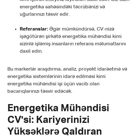
energetika sahəsindəki təcrübənizi və
uğurlarınızı təsvir edir.
Referanslar:
Əgər mümkündürsə, CV-nizə
işəgötürən şirkətə energetika mühəndisi kimi
sizinlə işləmiş insanların referans məlumatlarını
daxil edin.
Bu markerlər araşdırma, analiz, proyekt idarəetmə və
energetika sistemlərinin idarə edilməsi kimi
energetika mühəndisi işi üçün vacib olan
bacarıqlarınızı təsvir edəcək.
Energetika Mühəndisi
CV'si: Kariyerinizi
Yüksəklərə Qaldıran