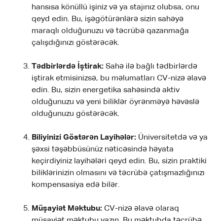
hansısa könüllü işiniz və ya stajınız olubsa, onu
qeyd edin. Bu, işəgötürənlərə sizin sahəyə
maraqlı olduğunuzu və təcrübə qazanmağa
çalışdığınızı göstərəcək.
Tədbirlərdə İştirak:
Sahə ilə bağlı tədbirlərdə
iştirak etmisinizsə, bu məlumatları CV-nizə əlavə
edin. Bu, sizin energetika sahəsində aktiv
olduğunuzu və yeni biliklər öyrənməyə həvəslə
olduğunuzu göstərəcək.
Biliyinizi Göstərən Layihələr:
Üniversitetdə və ya
şəxsi təşəbbüsünüz nəticəsində həyata
keçirdiyiniz layihələri qeyd edin. Bu, sizin praktiki
biliklərinizin olmasını və təcrübə çatışmazlığınızı
kompensasiya edə bilər.
Müşayiət Məktubu:
CV-nizə əlavə olaraq
müşayiət məktubu yazın. Bu məktubda təcrübə