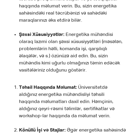
haqqında məlumat verin. Bu, sizin energetika
sahəsindəki real təcrübənizi və sahədəki
maraqlarınızı əks etdirə bilər.
Şəxsi Xüsusiyyətlər:
Energetika mühəndisi
olaraq lazımi olan şəxsi xüsusiyyətləri (məsələn,
problemlərin həlli, komanda işi, qarşılıqlı
əlaqələr, və s.) özünüzə aid edin. Bu, sizin
mühəndis kimi uğurlu olmağınızı təmin edəcək
vasitələriniz olduğunu göstərir.
Təhsil Haqqında Məlumat:
Üniversitetdə
aldığınız energetika mühəndisliyi təhsili
haqqında məlumatları daxil edin. Həmçinin,
aldığınız qeyri-rəsmi təlimlər, sertifikatlar və
workshop-lar haqqında da məlumat verin.
Könüllü İşi və Stajlar:
Əgər energetika sahəsində