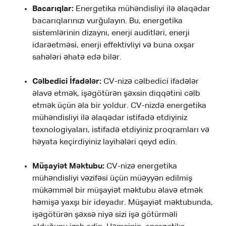
Bacarıqlar:
Energetika mühəndisliyi ilə əlaqədar
bacarıqlarınızı vurğulayın. Bu, energetika
sistemlərinin dizaynı, enerji auditləri, enerji
idarəetməsi, enerji effektivliyi və buna oxşar
sahələri əhatə edə bilər.
Cəlbedici İfadələr:
CV-nizə cəlbedici ifadələr
əlavə etmək, işəgötürən şəxsin diqqətini cəlb
etmək üçün əla bir yoldur. CV-nizdə energetika
mühəndisliyi ilə əlaqədar istifadə etdiyiniz
texnologiyaları, istifadə etdiyiniz proqramları və
həyata keçirdiyiniz layihələri qeyd edin.
Müşayiət Məktubu:
CV-nizə energetika
mühəndisliyi vəzifəsi üçün müəyyən edilmiş
mükəmməl bir müşayiət məktubu əlavə etmək
həmişə yaxşı bir ideyadır. Müşayiət məktubunda,
işəgötürən şəxsə niyə sizi işə götürməli