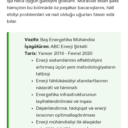
işə necə uyğun gəldiyini göstərir. Müraciət edən şəxs
həmçinin bu bölmədə öz peşəkar bacarıqlarını, həll
etdiyi problemləri və nail olduğu uğurları təsvir edə
bilər.
Vəzifə:
Baş Energetika Mühəndisi
İşəgötürən:
ABC Enerji Şirkəti
Tarix:
Yanvar 2016 - Fevral 2020
Enerji sistemlərinin effektivliyini
artırmaq üçün yeni metodologiyaların
tətbiqi
Enerji təhlükəsizliyi standartlarının
nəzarəti və təminatı
Energetika infrastrukturunun
layihələndirilməsi və inşası
Dəyərləndirmə, tədqiqat və enerji
ixracının optimallaşdırılması
Enerji mühəndisliyi ilə əlaqədar