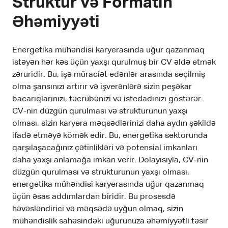
Struktur və Formatın
Əhəmiyyəti
Energetika mühəndisi karyerasında uğur qazanmaq
istəyən hər kəs üçün yaxşı qurulmuş bir CV əldə etmək
zəruridir. Bu, işə müraciət edənlər arasında seçilmiş
olma şansınızı artırır və işverənlərə sizin peşəkar
bacarıqlarınızı, təcrübənizi və istedadınızı göstərər.
CV-nin düzgün qurulması və strukturunun yaxşı
olması, sizin karyera məqsədlərinizi daha aydın şəkildə
ifadə etməyə kömək edir. Bu, energetika sektorunda
qarşılaşacağınız çətinlikləri və potensial imkanları
daha yaxşı anlamağa imkan verir. Dolayısıyla, CV-nin
düzgün qurulması və strukturunun yaxşı olması,
energetika mühəndisi karyerasında uğur qazanmaq
üçün əsas addımlardan biridir. Bu prosesdə
həvəsləndirici və məqsədə uyğun olmaq, sizin
mühəndislik sahəsindəki uğurunuza əhəmiyyətli təsir