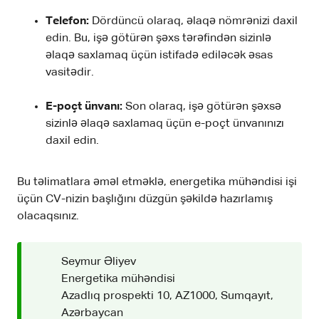
Telefon:
Dördüncü olaraq, əlaqə nömrənizi daxil
edin. Bu, işə götürən şəxs tərəfindən sizinlə
əlaqə saxlamaq üçün istifadə ediləcək əsas
vasitədir.
E-poçt ünvanı:
Son olaraq, işə götürən şəxsə
sizinlə əlaqə saxlamaq üçün e-poçt ünvanınızı
daxil edin.
Bu təlimatlara əməl etməklə, energetika mühəndisi işi
üçün CV-nizin başlığını düzgün şəkildə hazırlamış
olacaqsınız.
Seymur Əliyev
Energetika mühəndisi
Azadlıq prospekti 10, AZ1000, Sumqayıt,
Azərbaycan