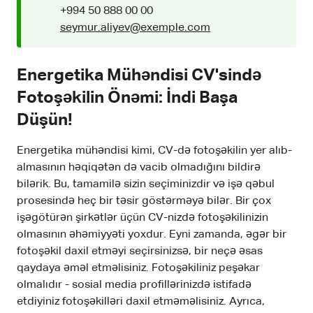
+994 50 888 00 00
seymur.aliyev@exemple.com
Energetika Mühəndisi CV'sində
Fotoşəkilin Önəmi: İndi Başa
Düşün!
Energetika mühəndisi kimi, CV-də fotoşəkilin yer alıb-
almasının həqiqətən də vacib olmadığını bildirə
bilərik. Bu, tamamilə sizin seçiminizdir və işə qəbul
prosesində heç bir təsir göstərməyə bilər. Bir çox
işəgötürən şirkətlər üçün CV-nizdə fotoşəkilinizin
olmasının əhəmiyyəti yoxdur. Eyni zamanda, əgər bir
fotoşəkil daxil etməyi seçirsinizsə, bir neçə əsas
qaydaya əməl etməlisiniz. Fotoşəkiliniz peşəkar
olmalıdır - sosial media profillərinizdə istifadə
etdiyiniz fotoşəkilləri daxil etməməlisiniz. Ayrıca,