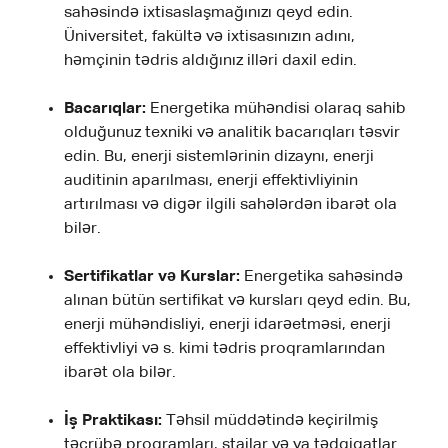
sahəsində ixtisaslaşmağınızı qeyd edin.
Üniversitet, fakültə və ixtisasınızın adını,
həmçinin tədris aldığınız illəri daxil edin.
Bacarıqlar:
Energetika mühəndisi olaraq sahib
olduğunuz texniki və analitik bacarıqları təsvir
edin. Bu, enerji sistemlərinin dizaynı, enerji
auditinin aparılması, enerji effektivliyinin
artırılması və digər ilgili sahələrdən ibarət ola
bilər.
Sertifikatlar və Kurslar:
Energetika sahəsində
alınan bütün sertifikat və kursları qeyd edin. Bu,
enerji mühəndisliyi, enerji idarəetməsi, enerji
effektivliyi və s. kimi tədris proqramlarından
ibarət ola bilər.
İş Praktikası:
Təhsil müddətində keçirilmiş
təcrübə proqramları, stajlar və ya tədqiqatlar