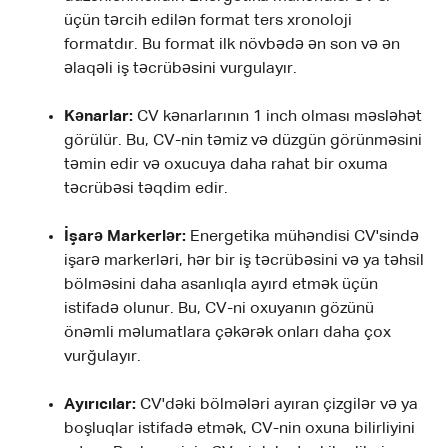
üçün tərcih edilən format ters xronoloji
formatdır. Bu format ilk növbədə ən son və ən
əlaqəli iş təcrübəsini vurgulayır.
Kənarlar:
CV kənarlarının 1 inch olması məsləhət
görülür. Bu, CV-nin təmiz və düzgün görünməsini
təmin edir və oxucuya daha rahat bir oxuma
təcrübəsi təqdim edir.
İşarə Markerlər:
Energetika mühəndisi CV'sində
işarə markerləri, hər bir iş təcrübəsini və ya təhsil
bölməsini daha asanlıqla ayırd etmək üçün
istifadə olunur. Bu, CV-ni oxuyanın gözünü
önəmli məlumatlara çəkərək onları daha çox
vurğulayır.
Ayırıcılar:
CV'dəki bölmələri ayıran çizgilər və ya
boşluqlar istifadə etmək, CV-nin oxuna bilirliyini