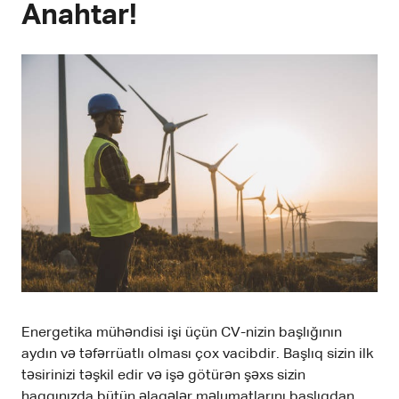
Anahtar!
Energetika mühəndisi işi üçün CV-nizin başlığının
aydın və təfərrüatlı olması çox vacibdir. Başlıq sizin ilk
təsirinizi təşkil edir və işə götürən şəxs sizin
haqqınızda bütün əlaqələr məlumatlarını başlıqdan