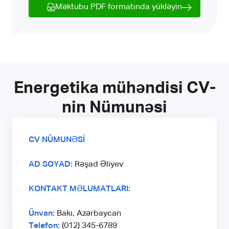
Məktubu PDF formatında yükləyin
Energetika mühəndisi CV-
nin Nümunəsi
CV NÜMUNƏSİ
AD SOYAD:
Rəşad Əliyev
KONTAKT MƏLUMATLARI:
Ünvan:
Bakı, Azərbaycan
Telefon:
(012) 345-6789