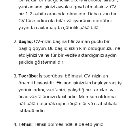
Ən yaxşı format genellikle ters kronoloji sıradır,
yəni ən son işinizi əvvəlcə qeyd etməlisiniz. CV-
niz 1-2 səhifə arasında olmalıdır. Daha uzun bir
CV təsir edici ola bilər və işverənin diqqətini
yayında saxlamaqda çətinlik çəkə bilər.
Başlıq:
CV-nizin başına hər zaman güclü bir
başlıq qoyun. Bu başlıq sizin kim olduğunuzu, nə
etdiyinizi və nə tür bir vəzifə axtardığınızı aydın
şəkildə göstərməlidir.
Təcrübə:
İş təcrübəsi bölməsi, CV-nizin ən
önəmli hissəsidir. Ən son işinizdən başlayaraq, iş
yerinin adını, vəzifənizi, çalışdığınız tarixləri və
əsas vəzifələrinizi daxil edin. Mümkün olduqca,
nəticələri ölçmək üçün rəqəmlər və statistikalar
istifadə edin.
Təhsil:
Təhsil bölməsində, əldə etdiyiniz