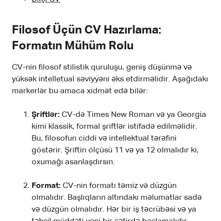
Filosof Üçün CV Hazırlama:
Formatın Mühüm Rolu
CV-nin filosof stilistik quruluşu, geniş düşünmə və
yüksək intelletual səviyyəni əks etdirməlidir. Aşağıdakı
markerlər bu amaca xidmət edə bilər:
Şriftlər:
CV-də Times New Roman və ya Georgia
kimi klassik, formal şriftlər istifadə edilməlidir.
Bu, filosofun ciddi və intellektual tərəfini
göstərir. Şriftin ölçüsü 11 və ya 12 olmalıdır ki,
oxumağı asanlaşdırsın.
Format:
CV-nin formatı təmiz və düzgün
olmalıdır. Başlıqların altındakı məlumatlar sadə
və düzgün olmalıdır. Hər bir iş təcrübəsi və ya