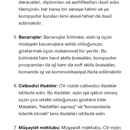
dərəcələri, diplomları və sertifikatları daxil edin.
Həmçinin, hər hansı bir sənaye təlimi və ya
kompyuter kursları kimi əlavə təhsil də daxil
edilməlidir.
Bacarıqlar:
Bacarıqlar bölməsi, sizin iş üçün
müəyyən bacarıqlara sahib olduğunuzu
göstərmək üçün mükəmməl bir yerdir. Bu
bölmədə həm hard skills (məsələn, kompyuter
proqramları ilə iş) həm də soft skills (məsələn,
komanda işi və kommunikasiya) ifadə edilməlidir.
Cəlbedici ifadələr:
CV-nizdə cəlbedici ifadələr
istifadə edin. Bu ifadələr, sizin işə qəbul olmaq
üçün çox istəkli olduğunuzu göstərə bilər.
Məsələn, "hədəfləri aşmaq" və "komandada
liderlik etmək" kimi ifadələri istifadə edin.
Müşayiət məktubu:
Müşayiət məktubu, CV-nizin