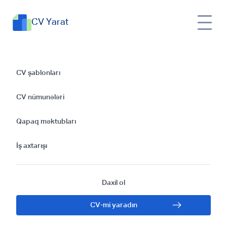
CV Yarat
Filosofun CV'sinin
CV şablonları
Hazırlanması:
CV nümunələri
Praktiki Məsləhətlər
Qapaq məktubları
İş axtarışı
Daxil ol
CV-mi yaradın