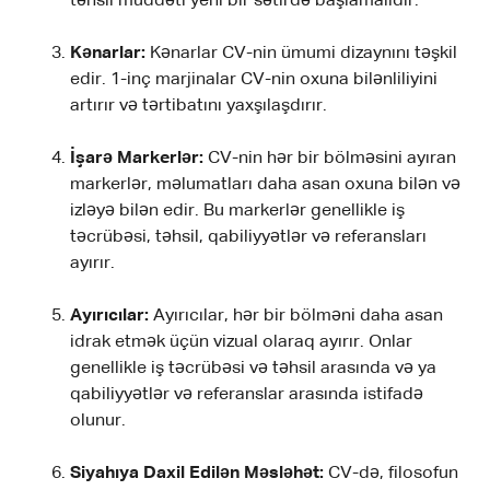
təhsil müddəti yeni bir sətirdə başlamalıdır.
Kənarlar:
Kənarlar CV-nin ümumi dizaynını təşkil
edir. 1-inç marjinalar CV-nin oxuna bilənliliyini
artırır və tərtibatını yaxşılaşdırır.
İşarə Markerlər:
CV-nin hər bir bölməsini ayıran
markerlər, məlumatları daha asan oxuna bilən və
izləyə bilən edir. Bu markerlər genellikle iş
təcrübəsi, təhsil, qabiliyyətlər və referansları
ayırır.
Ayırıcılar:
Ayırıcılar, hər bir bölməni daha asan
idrak etmək üçün vizual olaraq ayırır. Onlar
genellikle iş təcrübəsi və təhsil arasında və ya
qabiliyyətlər və referanslar arasında istifadə
olunur.
Siyahıya Daxil Edilən Məsləhət:
CV-də, filosofun