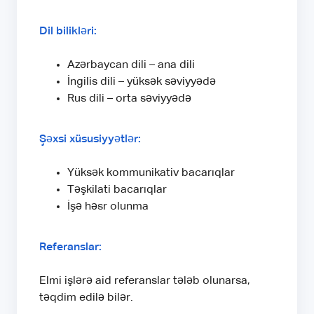
Dil bilikləri:
Azərbaycan dili – ana dili
İngilis dili – yüksək səviyyədə
Rus dili – orta səviyyədə
Şəxsi xüsusiyyətlər:
Yüksək kommunikativ bacarıqlar
Təşkilati bacarıqlar
İşə həsr olunma
Referanslar:
Elmi işlərə aid referanslar tələb olunarsa,
təqdim edilə bilər.