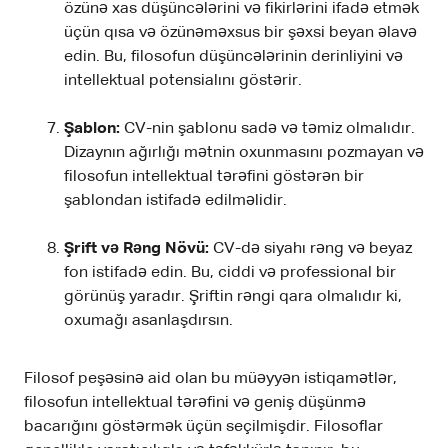
özünə xas düşüncələrini və fikirlərini ifadə etmək
üçün qısa və özünəməxsus bir şəxsi beyan əlavə
edin. Bu, filosofun düşüncələrinin derinliyini və
intellektual potensialını göstərir.
Şablon:
CV-nin şablonu sadə və təmiz olmalıdır.
Dizaynın ağırlığı mətnin oxunmasını pozmayan və
filosofun intellektual tərəfini göstərən bir
şablondan istifadə edilməlidir.
Şrift və Rəng Növü:
CV-də siyahı rəng və beyaz
fon istifadə edin. Bu, ciddi və professional bir
görünüş yaradır. Şriftin rəngi qara olmalıdır ki,
oxumağı asanlaşdırsın.
Filosof peşəsinə aid olan bu müəyyən istiqamətlər,
filosofun intellektual tərəfini və geniş düşünmə
bacarığını göstərmək üçün seçilmişdir. Filosoflar