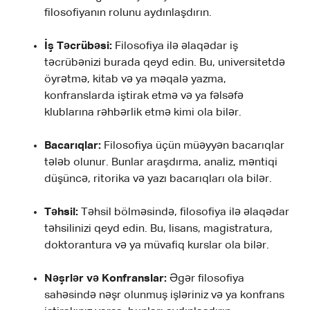
filosofiyanın rolunu aydınlaşdırın.
İş Təcrübəsi:
Filosofiya ilə əlaqədar iş
təcrübənizi burada qeyd edin. Bu, universitetdə
öyrətmə, kitab və ya məqalə yazma,
konfranslarda iştirak etmə və ya fəlsəfə
klublarına rəhbərlik etmə kimi ola bilər.
Bacarıqlar:
Filosofiya üçün müəyyən bacarıqlar
tələb olunur. Bunlar araşdırma, analiz, məntiqi
düşüncə, ritorika və yazı bacarıqları ola bilər.
Təhsil:
Təhsil bölməsində, filosofiya ilə əlaqədar
təhsilinizi qeyd edin. Bu, lisans, magistratura,
doktorantura və ya müvafiq kurslar ola bilər.
Nəşrlər və Konfranslar:
Əgər filosofiya
sahəsində nəşr olunmuş işləriniz və ya konfrans