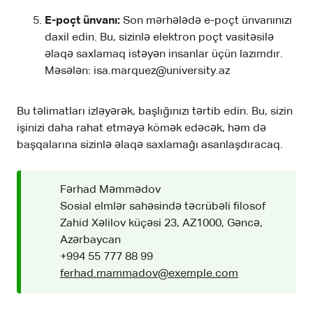
E-poçt ünvanı:
Son mərhələdə e-poçt ünvanınızı
daxil edin. Bu, sizinlə elektron poçt vasitəsilə
əlaqə saxlamaq istəyən insanlar üçün lazımdır.
Məsələn: isa.marquez@university.az
Bu təlimatları izləyərək, başlığınızı tərtib edin. Bu, sizin
işinizi daha rahat etməyə kömək edəcək, həm də
başqalarına sizinlə əlaqə saxlamağı asanlaşdıracaq.
Fərhad Məmmədov
Sosial elmlər sahəsində təcrübəli filosof
Zahid Xəlilov küçəsi 23, AZ1000, Gəncə,
Azərbaycan
+994 55 777 88 99
ferhad.mammadov@exemple.com