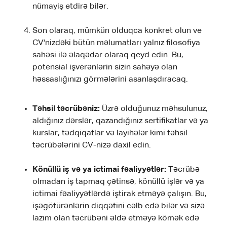
nümayiş etdirə bilər.
Son olaraq, mümkün olduqca konkret olun ve
CV'nizdəki bütün məlumatları yalnız filosofiya
sahəsi ilə əlaqədar olaraq qeyd edin. Bu,
potensial işverənlərin sizin sahəyə olan
həssaslığınızı görmələrini asanlaşdıracaq.
Təhsil təcrübəniz:
Üzrə olduğunuz məhsulunuz,
aldığınız dərslər, qazandığınız sertifikatlar və ya
kurslar, tədqiqatlar və layihələr kimi təhsil
təcrübələrini CV-nizə daxil edin.
Könüllü iş və ya ictimai fəaliyyətlər:
Təcrübə
olmadan iş tapmaq çətinsə, könüllü işlər və ya
ictimai fəaliyyətlərdə iştirak etməyə çalışın. Bu,
işəgötürənlərin diqqətini cəlb edə bilər və sizə
lazım olan təcrübəni əldə etməyə kömək edə