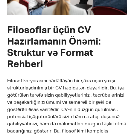
Filosoflar üçün CV
Hazırlamanın Önəmi:
Struktur və Format
Rehberi
Filosof karyerasını hədəfləyən bir şəxs üçün yaxşı
strukturlaşdırılmış bir CV həqiqətən dəyərlidir. Bu, işə
götürülən tərəfə sizin qabiliyyətlərinizi, təcrübələrinizi
və peşəkarlığınızı ümumi və səmərəli bir şəkildə
göstərən əsas vasitədir. CV-nin düzgün qurulması,
potensial işəgötürənlərə sizin həm strateji düşüncə
qabiliyyətinizi, həm də məlumatları düzgün təşkil etmə
bacarığınızı göstərir. Bu, filosof kimi kompleks