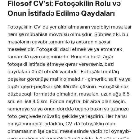
Filosof CV'si: Fotoşəkilin Rolu və
Onun İstifadə Edilmə Qaydaları
Fotoşəkilin CV-də yer alıb-almasının vacibliyi məsələsi
həmişə mübahisə mövzusu olmuşdur. Şübhəsiz ki, bu
məsələnin cavabı tamamilə iş axtaranın şəxsi
məsələsidir. Fotoşəkili daxil etmək və ya etməmək
tamamilə sizin seçiminizdir. Bununla belə, əgər
fotoşəkil istifadə etməyə qərar verərsəniz, bəzi
qaydalara əməl etmək vacibdir. Fotoşəkil mütləq
peşəkar görünüşə malik olmalıdır - çimərlik, selfi və ya
digər qeyri-peşəkar şəkillərdən çəkinin. Fotoşəkilinüz
düzbucaqlı formatda olmalıdır, məsələn, uzunluğu 6,5
sm, eni isə 4,5 sm. Fonda neytral bir arxa plan seçin,
kameraya və ya onun dörddə üçünə baxın və üzünüzü
foto çərçivədə müvafiq şəkildə yerləşdirin. Hər hansı
bir işə müraciət edərkən, CV-də fotoşəklin olub
olmamasının işə qəbul məsələsində vacib rol oynayıb-
oynamadığını düşünmək də önəmlidir. İşə qəbul edən