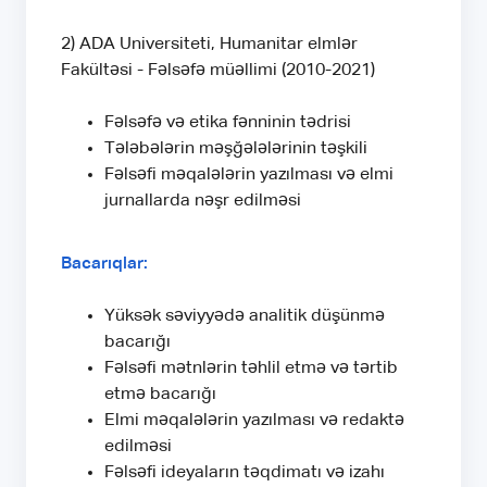
2) ADA Universiteti, Humanitar elmlər
Fakültəsi - Fəlsəfə müəllimi (2010-2021)
Fəlsəfə və etika fənninin tədrisi
Tələbələrin məşğələlərinin təşkili
Fəlsəfi məqalələrin yazılması və elmi
jurnallarda nəşr edilməsi
Bacarıqlar:
Yüksək səviyyədə analitik düşünmə
bacarığı
Fəlsəfi mətnlərin təhlil etmə və tərtib
etmə bacarığı
Elmi məqalələrin yazılması və redaktə
edilməsi
Fəlsəfi ideyaların təqdimatı və izahı