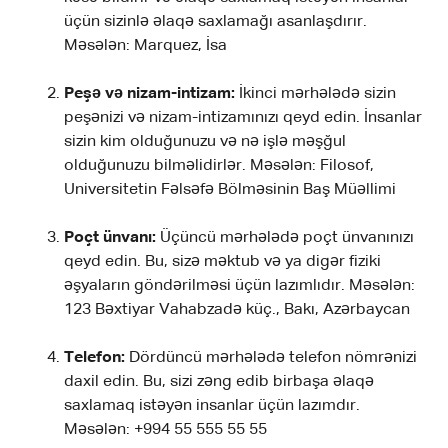
üçün sizinlə əlaqə saxlamağı asanlaşdırır.
Məsələn: Marquez, İsa
Peşə və nizam-intizam:
İkinci mərhələdə sizin
peşənizi və nizam-intizamınızı qeyd edin. İnsanlar
sizin kim olduğunuzu və nə işlə məşğul
olduğunuzu bilməlidirlər. Məsələn: Filosof,
Universitetin Fəlsəfə Bölməsinin Baş Müəllimi
Poçt ünvanı:
Üçüncü mərhələdə poçt ünvanınızı
qeyd edin. Bu, sizə məktub və ya digər fiziki
əşyaların göndərilməsi üçün lazımlıdır. Məsələn:
123 Bəxtiyar Vahabzadə küç., Bakı, Azərbaycan
Telefon:
Dördüncü mərhələdə telefon nömrənizi
daxil edin. Bu, sizi zəng edib birbaşa əlaqə
saxlamaq istəyən insanlar üçün lazımdır.
Məsələn: +994 55 555 55 55