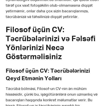
tərəf çox vaxt fotoşəkilin olub-olmamasına diqqət
yetirməmir, onlar daha çox sizin bacarıqlarınıza,
təcrübənizə və təhsilinizə diqqət yetirirlər.
Filosof üçün CV:
Təcrübələrinizi və Fəlsəfi
Yönlərinizi Necə
Göstərməlisiniz
Filosof üçün CV: Təcrübələrinizi
Qeyd Etmənin Yolları
Təcrübə bölməsi, Filosof-un CV-nin ən mühüm
hissəsidir, çünki bu, işəgötürənlərə onun uzmanlıq və
bacarıqları haqqında konkret məlumatlar verir. Bu
hissə, Filosof-un iş təcrübəsinin ayrıntılı bir