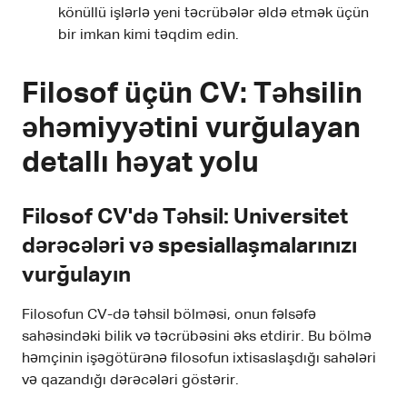
könüllü işlərlə yeni təcrübələr əldə etmək üçün
bir imkan kimi təqdim edin.
Filosof üçün CV: Təhsilin
əhəmiyyətini vurğulayan
detallı həyat yolu
Filosof CV'də Təhsil: Universitet
dərəcələri və spesiallaşmalarınızı
vurğulayın
Filosofun CV-də təhsil bölməsi, onun fəlsəfə
sahəsindəki bilik və təcrübəsini əks etdirir. Bu bölmə
həmçinin işəgötürənə filosofun ixtisaslaşdığı sahələri
və qazandığı dərəcələri göstərir.