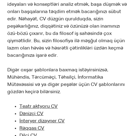
ideyaları və konseptləri analiz etmək, başa düşmək və
onları başqalarına təqdim etmək bacarığınızı sübut
edir. Nəhayət, CV düzgün qurulduqda, sizin
peşəkarlığınız, diqqətiniz və özünüzə olan inamınızı
özü-bözü çıxarır, bu da filosof iş sahəsində çox
qiymətlidir. Bu, sizin filosofiya ilə məşğul olmaq üçün
lazım olan həvəs və həsrətli çətinlikləri üzdən keçmə
bacarığınıza işarə edir.
Digər oxşar şablonlara baxmaq istəyirsinizsə,
Mühəndis, Tərcüməçi, Təhsilçi, İnformatika
Mütəxəssisi və ya digər peşələr üçün CV şablonlarını
gözdən keçirə bilərsiniz.
Teatr aktyoru CV
Dənizçi CV
İnteryer dizayner CV
Rəqqas CV
Dilçi CV