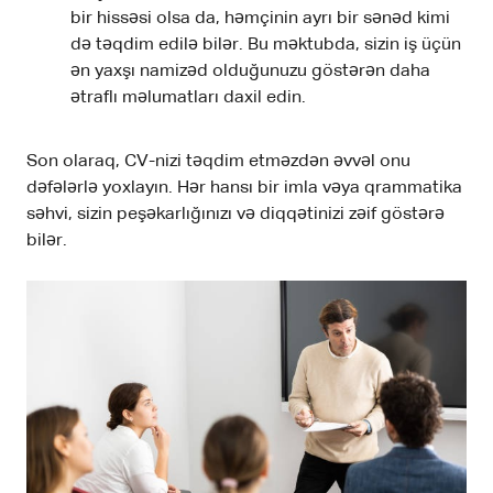
bir hissəsi olsa da, həmçinin ayrı bir sənəd kimi
də təqdim edilə bilər. Bu məktubda, sizin iş üçün
ən yaxşı namizəd olduğunuzu göstərən daha
ətraflı məlumatları daxil edin.
Son olaraq, CV-nizi təqdim etməzdən əvvəl onu
dəfələrlə yoxlayın. Hər hansı bir imla vəya qrammatika
səhvi, sizin peşəkarlığınızı və diqqətinizi zəif göstərə
bilər.