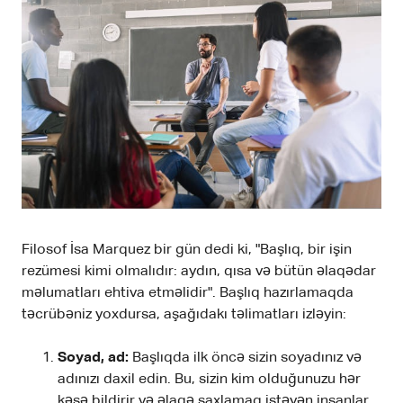
Filosof İsa Marquez bir gün dedi ki, "Başlıq, bir işin
rezümesi kimi olmalıdır: aydın, qısa və bütün əlaqədar
məlumatları ehtiva etməlidir". Başlıq hazırlamaqda
təcrübəniz yoxdursa, aşağıdakı təlimatları izləyin:
Soyad, ad:
Başlıqda ilk öncə sizin soyadınız və
adınızı daxil edin. Bu, sizin kim olduğunuzu hər
kəsə bildirir və əlaqə saxlamaq istəyən insanlar