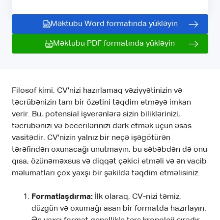
Məktubu Word formatında yükləyin
Məktubu PDF formatında yükləyin
Filosof kimi, CV'nizi hazırlamaq vəziyyətinizin və
təcrübənizin tam bir özetini təqdim etməyə imkan
verir. Bu, potensial işverənlərə sizin biliklərinizi,
təcrübənizi və becerilərinizi dərk etmək üçün əsas
vasitədir. CV'nizin yalnız bir neçə işəgötürən
tərəfindən oxunacağı unutmayın, bu səbəbdən də onu
qısa, özünəməxsus və diqqət çəkici etməli və ən vacib
məlumatları çox yaxşı bir şəkildə təqdim etməlisiniz.
Formatlaşdırma:
İlk olaraq, CV-nizi təmiz,
düzgün və oxumağı asan bir formatda hazırlayın.