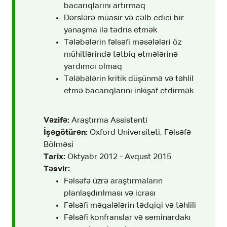
bacarıqlarını artırmaq
Dərslərə müasir və cəlb edici bir
yanaşma ilə tədris etmək
Tələbələrin fəlsəfi məsələləri öz
mühitlərində tətbiq etmələrinə
yardımcı olmaq
Tələbələrin kritik düşünmə və təhlil
etmə bacarıqlarını inkişaf etdirmək
Vəzifə:
Araştırma Assistenti
İşəgötürən:
Oxford Universiteti, Fəlsəfə
Bölməsi
Tarix:
Oktyabr 2012 - Avqust 2015
Təsvir:
Fəlsəfə üzrə araştırmaların
planlaşdırılması və icrası
Fəlsəfi məqalələrin tədqiqi və təhlili
Fəlsəfi konfranslar və seminardakı