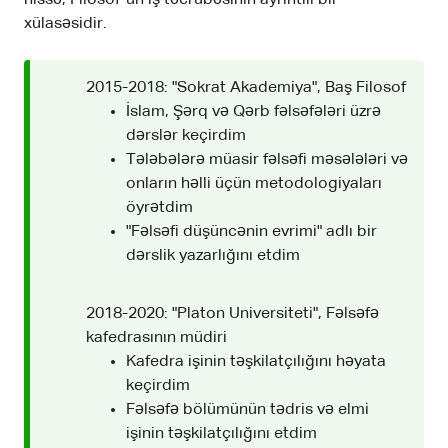
xülasəsidir.
2015-2018: "Sokrat Akademiya", Baş Filosof
İslam, Şərq və Qərb fəlsəfələri üzrə
dərslər keçirdim
Tələbələrə müasir fəlsəfi məsələləri və
onların həlli üçün metodologiyaları
öyrətdim
"Fəlsəfi düşüncənin evrimi" adlı bir
dərslik yazarlığını etdim
2018-2020: "Platon Universiteti", Fəlsəfə
kafedrasının müdiri
Kafedra işinin təşkilatçılığını həyata
keçirdim
Fəlsəfə bölümünün tədris və elmi
işinin təşkilatçılığını etdim