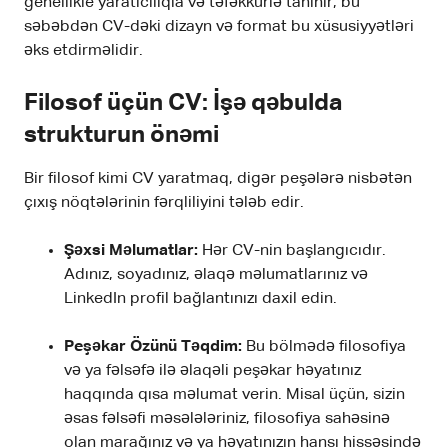
genellikle yaratıcılıqla və təfəkkürlə tanınır, bu
səbəbdən CV-dəki dizayn və format bu xüsusiyyətləri
əks etdirməlidir.
Filosof üçün CV: İşə qəbulda
strukturun önəmi
Bir filosof kimi CV yaratmaq, digər peşələrə nisbətən
çıxış nöqtələrinin fərqliliyini tələb edir.
Şəxsi Məlumatlar:
Hər CV-nin başlangıcıdır.
Adınız, soyadınız, əlaqə məlumatlarınız və
LinkedIn profil bağlantınızı daxil edin.
Peşəkar Özünü Təqdim:
Bu bölmədə filosofiya
və ya fəlsəfə ilə əlaqəli peşəkar həyatınız
haqqında qısa məlumat verin. Misal üçün, sizin
əsas fəlsəfi məsələləriniz, filosofiya sahəsinə
olan marağınız və ya həyatınızın hansı hissəsində