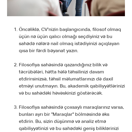
Öncəliklə, CV'nizin başlangıcında, filosof olmaq
üçün nə üçün qalıcı olmağı seçdiyiniz və bu
sahədə nələrə nail olmaq istədiyinizi açıqlayan
qısa bir fərdi bəyanat yazın.
Filosofiya sahəsində qazandığınız bilik və
təcrübələri, hətta hələ təhsilinizi davam
etdirirsinizsə, təhsil məlumatlarınızı də daxil
etməyi unutmayın. Bu, akademik qabiliyyətlərinizi
və bu sahədəki həvəskinizi göstərəcək.
Filosofiya sahəsində çoxsaylı maraqlarınız varsa,
bunları ayrı bir "Maraqlar" bölməsində əks
etdirin. Bu, sizin düşünmə və analiz etmə
qabiliyyətinizi və bu sahədəki geniş biliklərinizi