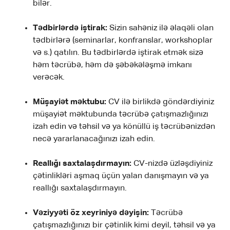
bilər.
Tədbirlərdə iştirak:
Sizin sahəniz ilə əlaqəli olan
tədbirlərə (seminarlar, konfranslar, workshoplar
və s.) qatılın. Bu tədbirlərdə iştirak etmək sizə
həm təcrübə, həm də şəbəkələşmə imkanı
verəcək.
Müşayiət məktubu:
CV ilə birlikdə göndərdiyiniz
müşayiət məktubunda təcrübə çatışmazlığınızı
izah edin və təhsil və ya könüllü iş təcrübənizdən
necə yararlanacağınızı izah edin.
Reallığı saxtalaşdırmayın:
CV-nizdə üzləşdiyiniz
çətinlikləri aşmaq üçün yalan danışmayın və ya
reallığı saxtalaşdırmayın.
Vəziyyəti öz xeyriniyə dəyişin:
Təcrübə
çatışmazlığınızı bir çətinlik kimi deyil, təhsil və ya