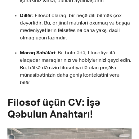
iştirakınız varsa, bunları aydınlaşdırın.
Dillər:
Filosof olaraq, bir neçə dili bilmək çox
dəyərlidir. Bu, orijinal mətnləri oxumaq və başqa
mədəniyyətlərin fəlsəfəsinə daha yaxşı daxil
olmaq üçün lazımdır.
Maraq Sahələri:
Bu bölmədə, filosofiya ilə
əlaqədar maraqlarınızı və hobiylərinizi qeyd edin.
Bu, bəlkə də sizin filosofiya ilə olan peşəkar
münasibətinizin daha geniş kontekstini verə
bilər.
Filosof üçün CV: İşə
Qəbulun Anahtarı!