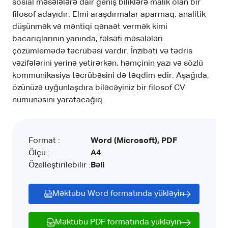
sosial məsələlərə dair geniş biliklərə malik olan bir
filosof adayıdır. Elmi araşdırmalar aparmaq, analitik
düşünmək və məntiqi qənaət vermək kimi
bacarıqlarının yanında, fəlsəfi məsələləri
çözümlemədə təcrübəsi vardır. İnzibati və tədris
vəzifələrini yerinə yetirərkən, həmçinin yazı və sözlü
kommunikasiya təcrübəsini də təqdim edir. Aşağıda,
özünüzə uyğunlaşdıra biləcəyiniz bir filosof CV
nümunəsini yaratacağıq.
Format :
Word (Microsoft), PDF
Ölçü :
A4
Özelleştirilebilir :
Bəli
Məktubu Word formatında yükləyin
Məktubu PDF formatında yükləyin