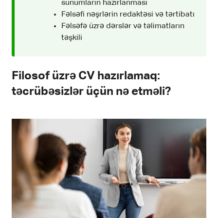
sunumların hazırlanması
Fəlsəfi nəşrlərin redaktəsi və tərtibatı
Fəlsəfə üzrə dərslər və təlimatların
təşkili
Filosof üzrə CV hazırlamaq:
təcrübəsizlər üçün nə etməli?