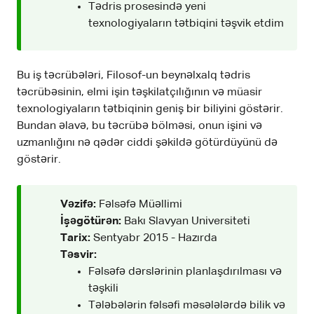
Tədris prosesində yeni
texnologiyaların tətbiqini təşvik etdim
Bu iş təcrübələri, Filosof-un beynəlxalq tədris
təcrübəsinin, elmi işin təşkilatçılığının və müasir
texnologiyaların tətbiqinin geniş bir biliyini göstərir.
Bundan əlavə, bu təcrübə bölməsi, onun işini və
uzmanlığını nə qədər ciddi şəkildə götürdüyünü də
göstərir.
Vəzifə:
Fəlsəfə Müəllimi
İşəgötürən:
Bakı Slavyan Universiteti
Tarix:
Sentyabr 2015 - Hazırda
Təsvir:
Fəlsəfə dərslərinin planlaşdırılması və
təşkili
Tələbələrin fəlsəfi məsələlərdə bilik və