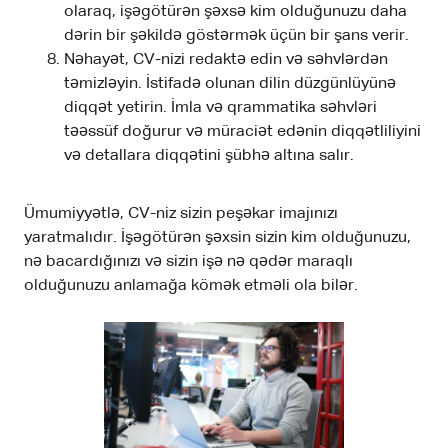
olaraq, işəgötürən şəxsə kim olduğunuzu daha
dərin bir şəkildə göstərmək üçün bir şans verir.
Nəhayət, CV-nizi redaktə edin və səhvlərdən
təmizləyin. İstifadə olunan dilin düzgünlüyünə
diqqət yetirin. İmla və qrammatika səhvləri
təəssüf doğurur və müraciət edənin diqqətliliyini
və detallara diqqətini şübhə altına salır.
Ümumiyyətlə, CV-niz sizin peşəkar imajınızı
yaratmalıdır. İşəgötürən şəxsin sizin kim olduğunuzu,
nə bacardığınızı və sizin işə nə qədər maraqlı
olduğunuzu anlamağa kömək etməli ola bilər.