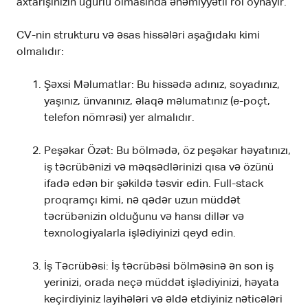
axtarışınızın uğurlu olmasında əhəmiyyətli rol oynayır.
CV-nin strukturu və əsas hissələri aşağıdakı kimi
olmalıdır:
Şəxsi Məlumatlar: Bu hissədə adınız, soyadınız,
yaşınız, ünvanınız, əlaqə məlumatınız (e-poçt,
telefon nömrəsi) yer almalıdır.
Peşəkar Özət: Bu bölmədə, öz peşəkar həyatınızı,
iş təcrübənizi və məqsədlərinizi qısa və özünü
ifadə edən bir şəkildə təsvir edin. Full-stack
proqramçı kimi, nə qədər uzun müddət
təcrübənizin olduğunu və hansı dillər və
texnologiyalarla işlədiyinizi qeyd edin.
İş Təcrübəsi: İş təcrübəsi bölməsinə ən son iş
yerinizi, orada neçə müddət işlədiyinizi, həyata
keçirdiyiniz layihələri və əldə etdiyiniz nəticələri