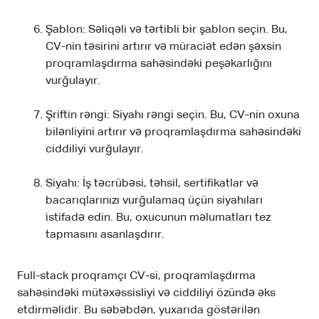
Şablon: Səliqəli və tərtibli bir şablon seçin. Bu,
CV-nin təsirini artırır və müraciət edən şəxsin
proqramlaşdırma sahəsindəki peşəkarlığını
vurğulayır.
Şriftin rəngi: Siyahı rəngi seçin. Bu, CV-nin oxuna
bilənliyini artırır və proqramlaşdırma sahəsindəki
ciddiliyi vurğulayır.
Siyahı: İş təcrübəsi, təhsil, sertifikatlar və
bacarıqlarınızı vurğulamaq üçün siyahıları
istifadə edin. Bu, oxucunun məlumatları tez
tapmasını asanlaşdırır.
Full-stack proqramçı CV-si, proqramlaşdırma
sahəsindəki mütəxəssisliyi və ciddiliyi özündə əks
etdirməlidir. Bu səbəbdən, yuxarıda göstərilən