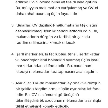
edərək CV-ni oxuna bilən və təsirli hala gətirin.
Bu, müəyyən məlumatları vurğulamaq və CV-ni
daha rahat oxumaq üçün faydalıdır.
Kənarlar: CV daxilində məlumatların təşkilatını
asanlaşdırmaq üçün kənarları istifadə edin. Bu,
məlumatların düzgün və tərtibli bir şəkildə
təqdim edilməsinə kömək edəcək.
İşarə markerləri: İş təcrübəsi, təhsil, sertifikatlar
və bacarıqlar kimi bölmələri ayırmaq üçün işarə
markerlərindən istifadə edin. Bu, oxucunun
istədiyi məlumatları tez tapmasını asanlaşdırır.
Ayırıcılar: CV-də məlumatları ayırmak və düzgün
bir şəkildə təqdim etmək üçün ayırıcıları istifadə
edin. Bu, CV-nin ümumi görünüşünü
təkmilləşdirərək oxucunun məlumatları asanlıqla
təhlil etməsinə kömək edəcək.