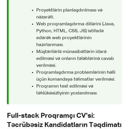
Proyektlərin planlaşdırılması və
nəzarəti.
Web proqramlaşdırma dillərini (Java,
Python, HTML, CSS, JS) istifadə
edərək web proyektlərinin
hazırlanması.
Müştərilərlə münasibətlərin idarə
edilməsi və onların tələblərinə cavab
verilməsi.
Proqramlaşdırma problemlərinin həlli
üçün komandaya təlimatlar verilməsi.
Proqramın test edilməsi və
təhlükəsizliyinin yoxlanılması.
Full-stack Proqramçı CV'si:
Təcrübəsiz Kandidatların Təqdimatı