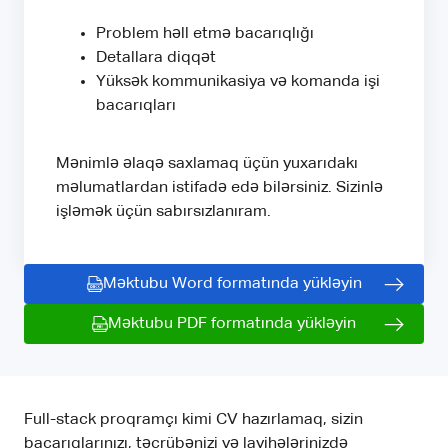
Problem həll etmə bacarıqlığı
Detallara diqqət
Yüksək kommunikasiya və komanda işi
bacarıqları
Mənimlə əlaqə saxlamaq üçün yuxarıdakı
məlumatlardan istifadə edə bilərsiniz. Sizinlə
işləmək üçün sabırsızlanıram.
Məktubu Word formatında yükləyin
Məktubu PDF formatında yükləyin
Full-stack proqramçı kimi CV hazırlamaq, sizin
bacarıqlarınızı, təcrübənizi və layihələrinizdə