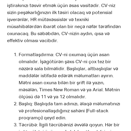
iştirakınızı təsvir etmək üçün əsas vasitədir. CV-niz
sizin peşəkarlığınızın ilk təsiri olacaq və potensial
işverənlər, HR mütəxəssislər və texniki
müsahibələrdən ibarət olan bir neçə nəfər tərəfindən
oxunacaq. Bu səbəbdən, CV-nizin aydın, qısa və
effektiv olması vacibdir.
Formatlaşdırma: CV-ni oxumaq üçün asan
olmalıdır. İşəgötürən şəxs CV-ni çox tez bir
nəzərə sala bilməlidir. Başlıqlar, altbaşlıqlar və
maddələr istifadə edərək məlumatları ayırın.
Mətni asan oxuna bilən bir şrift ilə yazın,
məsələn, Times New Roman və ya Arial. Mətnin
ölçüsü də 11 və ya 12 olmalıdır.
Başlıq: Başlıqda tam adınızı, əlaqə məlumatınızı
və profesionallaşdığınız sahəni (Full-stack
proqramçı) qeyd edin.
Təcrübə: İlgili təcrübənizi əvvələ qoyun. Hər bir