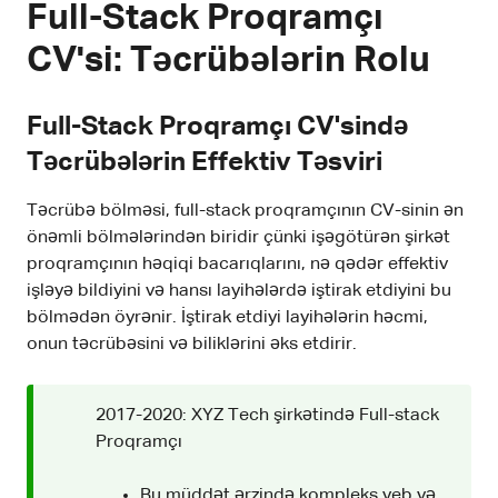
Full-Stack Proqramçı
CV'si: Təcrübələrin Rolu
Full-Stack Proqramçı CV'sində
Təcrübələrin Effektiv Təsviri
Təcrübə bölməsi, full-stack proqramçının CV-sinin ən
önəmli bölmələrindən biridir çünki işəgötürən şirkət
proqramçının həqiqi bacarıqlarını, nə qədər effektiv
işləyə bildiyini və hansı layihələrdə iştirak etdiyini bu
bölmədən öyrənir. İştirak etdiyi layihələrin həcmi,
onun təcrübəsini və biliklərini əks etdirir.
2017-2020: XYZ Tech şirkətində Full-stack
Proqramçı
Bu müddət ərzində kompleks veb və