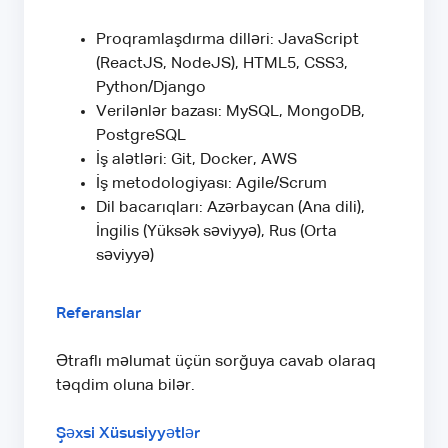
Proqramlaşdırma dilləri: JavaScript
(ReactJS, NodeJS), HTML5, CSS3,
Python/Django
Verilənlər bazası: MySQL, MongoDB,
PostgreSQL
İş alətləri: Git, Docker, AWS
İş metodologiyası: Agile/Scrum
Dil bacarıqları: Azərbaycan (Ana dili),
İngilis (Yüksək səviyyə), Rus (Orta
səviyyə)
Referanslar
Ətraflı məlumat üçün sorğuya cavab olaraq
təqdim oluna bilər.
Şəxsi Xüsusiyyətlər