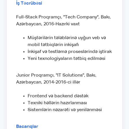
İş Təcrübəsi
Full-Stack Proqramçı, "Tech Company", Bakı,
Azərbaycan, 2016-Hazırki vaxt
Müştərilərin tələblərinə uyğun veb və
mobil tətbiqlərin inkişafı
İnkişaf və testləmə proseslərində iştirak
Yeni texnologiyaların tətbiq edilməsi
Junior Proqramçı, "IT Solutions", Bakı,
Azərbaycan, 2014-2016-ci illər
Frontend və backend dəstək
Texniki həllərin hazırlanması
Sistemlərin nəzarəti və yenilənməsi
Bacarıqlar