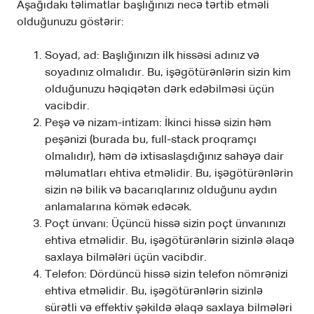
Aşağıdakı təlimatlar başlığınızı necə tərtib etməli
olduğunuzu göstərir:
Soyad, ad: Başlığınızın ilk hissəsi adınız və
soyadınız olmalıdır. Bu, işəgötürənlərin sizin kim
olduğunuzu həqiqətən dərk edəbilməsi üçün
vacibdir.
Peşə və nizam-intizam: İkinci hissə sizin həm
peşənizi (burada bu, full-stack proqramçı
olmalıdır), həm də ixtisaslaşdığınız sahəyə dair
məlumatları ehtiva etməlidir. Bu, işəgötürənlərin
sizin nə bilik və bacarıqlarınız olduğunu aydın
anlamalarına kömək edəcək.
Poçt ünvanı: Üçüncü hissə sizin poçt ünvanınızı
ehtiva etməlidir. Bu, işəgötürənlərin sizinlə əlaqə
saxlaya bilmələri üçün vacibdir.
Telefon: Dördüncü hissə sizin telefon nömrənizi
ehtiva etməlidir. Bu, işəgötürənlərin sizinlə
sürətli və effektiv şəkildə əlaqə saxlaya bilmələri