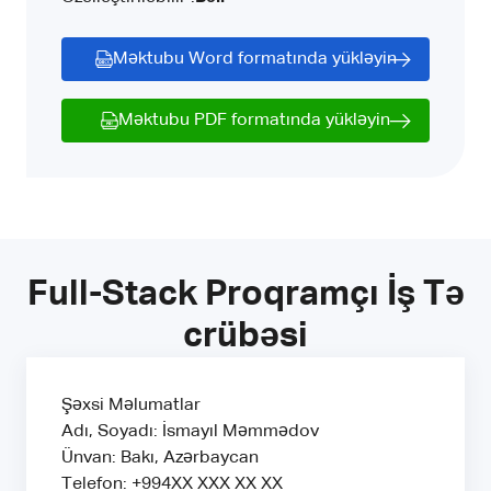
Məktubu Word formatında yükləyin
Məktubu PDF formatında yükləyin
Full-Stack Proqramçı İş Tə
crübəsi
Şəxsi Məlumatlar
Adı, Soyadı: İsmayıl Məmmədov
Ünvan: Bakı, Azərbaycan
Telefon: +994XX XXX XX XX