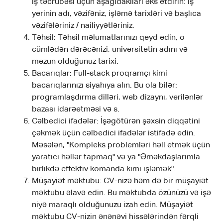
iş təcrübəsi üçün aşağıdakıları əks etdirin: iş
yerinin adı, vəzifəniz, işləmə tarixləri və başlıca
vəzifələriniz / nailiyyətləriniz.
Təhsil: Təhsil məlumatlarınızı qeyd edin, o
cümlədən dərəcənizi, universitetin adını və
mezun olduğunuz tarixi.
Bacarıqlar: Full-stack proqramçı kimi
bacarıqlarınızı siyahıya alın. Bu ola bilər:
programlaşdırma dilləri, web dizaynı, verilənlər
bazası idarəetməsi və s.
Cəlbedici ifadələr: İşəgötürən şəxsin diqqətini
çəkmək üçün cəlbedici ifadələr istifadə edin.
Məsələn, "Kompleks problemləri həll etmək üçün
yaratıcı həllər tapmaq" və ya "Əməkdaşlarımla
birlikdə effektiv komanda kimi işləmək".
Müşayiət məktubu: CV-nizə həm də bir müşayiət
məktubu əlavə edin. Bu məktubda özünüzü və işə
niyə maraqlı olduğunuzu izah edin. Müşayiət
məktubu CV-nizin ənənəvi hissələrindən fərqli