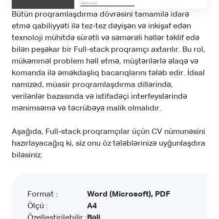
Bütün proqramlaşdırma dövrəsini tamamilə idarə
etmə qabiliyyəti ilə tez-tez dəyişən və inkişaf edən
texnoloji mühitdə sürətli və səmərəli həllər təklif edə
bilən peşəkar bir Full-stack proqramçı axtarılır. Bu rol,
mükəmməl problem həll etmə, müştərilərlə əlaqə və
komanda ilə əməkdaşlıq bacarıqlarını tələb edir. İdeal
namizəd, müasir proqramlaşdırma dillərində,
verilənlər bazasında və istifadəçi interfeyslərində
mənimsəmə və təcrübəyə malik olmalıdır.
Aşağıda, Full-stack proqramçılar üçün CV nümunəsini
hazırlayacağıq ki, siz onu öz tələblərinizə uyğunlaşdıra
biləsiniz.
Format :
Word (Microsoft), PDF
Ölçü :
A4
Özelleştirilebilir :
Bəli