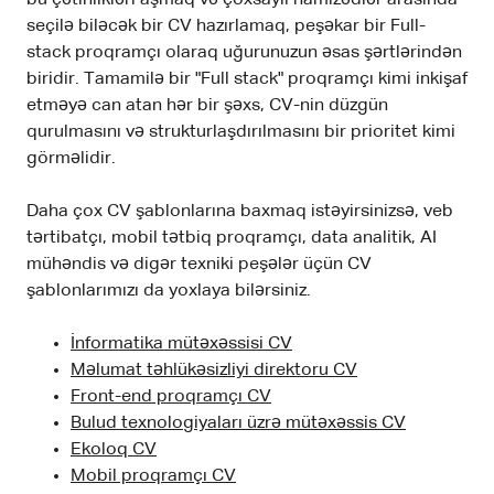
seçilə biləcək bir CV hazırlamaq, peşəkar bir Full-
stack proqramçı olaraq uğurunuzun əsas şərtlərindən
biridir. Tamamilə bir "Full stack" proqramçı kimi inkişaf
etməyə can atan hər bir şəxs, CV-nin düzgün
qurulmasını və strukturlaşdırılmasını bir prioritet kimi
görməlidir.
Daha çox CV şablonlarına baxmaq istəyirsinizsə, veb
tərtibatçı, mobil tətbiq proqramçı, data analitik, AI
mühəndis və digər texniki peşələr üçün CV
şablonlarımızı da yoxlaya bilərsiniz.
İnformatika mütəxəssisi CV
Məlumat təhlükəsizliyi direktoru CV
Front-end proqramçı CV
Bulud texnologiyaları üzrə mütəxəssis CV
Ekoloq CV
Mobil proqramçı CV