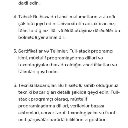
daxil edin.
Təhsil: Bu hissədə təhsil məlumatlarınızı ətraflı
şəkildə qeyd edin. Universitetin adı, ixtisasınız,
təhsil aldığınız illər və əldə etdiyiniz dərəcələr bu
bölmədə yer almalıdır.
Sertifikatlar və Təlimlər: Full-stack proqramçı
kimi, müxtəlif proqramlaşdırma dilləri və
texnologiyaları barədə aldığınız sertifikatları və
təlimləri qeyd edin.
Texniki Bacarıqlar: Bu hissədə, sahib olduğunuz
texniki bacarıqları detallı şəkildə qeyd edin. Full-
stack proqramçı olaraq, müxtəlif
proqramlaşdırma dilləri, verilənlər bazası
sistemləri, server tərəfi texnologiyalar və front-
end çərçivələr barədə biliklərinizi göstərin.