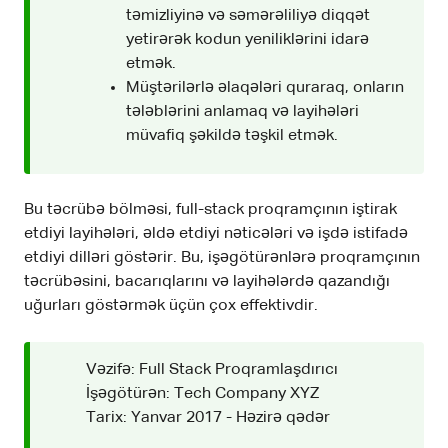
təmizliyinə və səmərəliliyə diqqət
yetirərək kodun yeniliklərini idarə
etmək.
Müştərilərlə əlaqələri quraraq, onların
tələblərini anlamaq və layihələri
müvafiq şəkildə təşkil etmək.
Bu təcrübə bölməsi, full-stack proqramçının iştirak
etdiyi layihələri, əldə etdiyi nəticələri və işdə istifadə
etdiyi dilləri göstərir. Bu, işəgötürənlərə proqramçının
təcrübəsini, bacarıqlarını və layihələrdə qazandığı
uğurları göstərmək üçün çox effektivdir.
Vəzifə: Full Stack Proqramlaşdırıcı
İşəgötürən: Tech Company XYZ
Tarix: Yanvar 2017 - Həzirə qədər