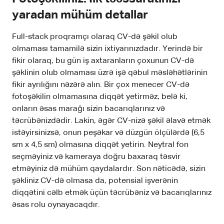
yaradan mühüm detallar
Full-stack proqramçı olaraq CV-də şəkil olub
olmaması tamamilə sizin ixtiyarınızdadır. Yerində bir
fikir olaraq, bu gün iş axtaranların çoxunun CV-də
şəklinin olub olmaması üzrə işə qəbul məsləhətlərinin
fikir ayrılığını nəzərə alın. Bir çox menecer CV-də
fotoşəkilin olmamasına diqqət yetirməz, belə ki,
onların əsas marağı sizin bacarıqlarınız və
təcrübənizdədir. Lakin, əgər CV-nizə şəkil əlavə etmək
istəyirsinizsə, onun peşəkar və düzgün ölçülərdə (6,5
sm x 4,5 sm) olmasına diqqət yetirin. Neytral fon
seçməyiniz və kameraya doğru baxaraq təsvir
etməyiniz də mühüm qaydalardır. Son nəticədə, sizin
şəkliniz CV-də olmasa da, potensial işverənin
diqqətini cəlb etmək üçün təcrübəniz və bacarıqlarınız
əsas rolu oynayacaqdır.