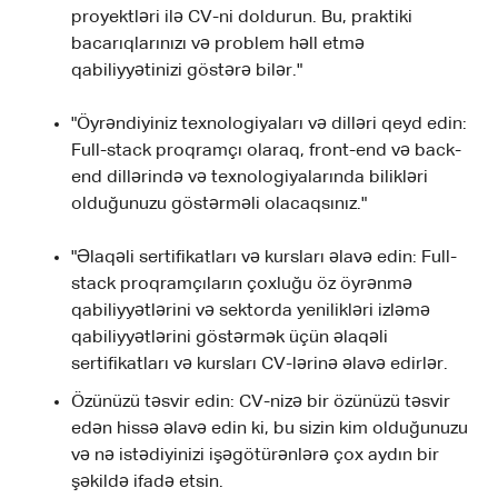
proyektləri ilə CV-ni doldurun. Bu, praktiki
bacarıqlarınızı və problem həll etmə
qabiliyyətinizi göstərə bilər."
"Öyrəndiyiniz texnologiyaları və dilləri qeyd edin:
Full-stack proqramçı olaraq, front-end və back-
end dillərində və texnologiyalarında bilikləri
olduğunuzu göstərməli olacaqsınız."
"Əlaqəli sertifikatları və kursları əlavə edin: Full-
stack proqramçıların çoxluğu öz öyrənmə
qabiliyyətlərini və sektorda yenilikləri izləmə
qabiliyyətlərini göstərmək üçün əlaqəli
sertifikatları və kursları CV-lərinə əlavə edirlər.
Özünüzü təsvir edin: CV-nizə bir özünüzü təsvir
edən hissə əlavə edin ki, bu sizin kim olduğunuzu
və nə istədiyinizi işəgötürənlərə çox aydın bir
şəkildə ifadə etsin.