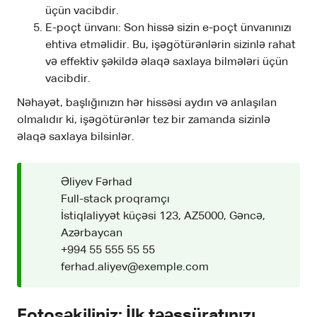
üçün vacibdir.
E-poçt ünvanı: Son hissə sizin e-poçt ünvanınızı
ehtiva etməlidir. Bu, işəgötürənlərin sizinlə rahat
və effektiv şəkildə əlaqə saxlaya bilmələri üçün
vacibdir.
Nəhayət, başlığınızın hər hissəsi aydın və anlaşılan
olmalıdır ki, işəgötürənlər tez bir zamanda sizinlə
əlaqə saxlaya bilsinlər.
Əliyev Fərhad
Full-stack proqramçı
İstiqlaliyyət küçəsi 123, AZ5000, Gəncə,
Azərbaycan
+994 55 555 55 55
ferhad.aliyev@exemple.com
Fotoşəkiliniz: İlk təəssüratınızı