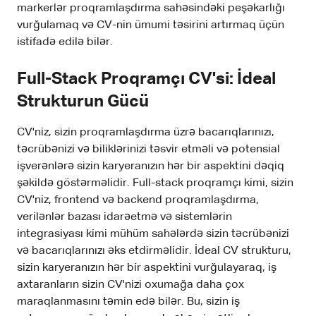
markerlər proqramlaşdırma sahəsindəki peşəkarlığı
vurğulamaq və CV-nin ümumi təsirini artırmaq üçün
istifadə edilə bilər.
Full-Stack Proqramçı CV'si: İdeal
Strukturun Gücü
CV'niz, sizin proqramlaşdırma üzrə bacarıqlarınızı,
təcrübənizi və biliklərinizi təsvir etməli və potensial
işverənlərə sizin karyeranızın hər bir aspektini dəqiq
şəkildə göstərməlidir. Full-stack proqramçı kimi, sizin
CV'niz, frontend və backend proqramlaşdırma,
verilənlər bazası idarəetmə və sistemlərin
integrasiyası kimi mühüm sahələrdə sizin təcrübənizi
və bacarıqlarınızı əks etdirməlidir. İdeal CV strukturu,
sizin karyeranızın hər bir aspektini vurğulayaraq, iş
axtaranların sizin CV'nizi oxumağa daha çox
maraqlanmasını təmin edə bilər. Bu, sizin iş