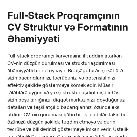
Full-Stack Proqramçının
CV Struktur və Formatının
Əhəmiyyəti
Full-stack proqramçı karyerasına ilk addım atarkən,
CV-nin düzgün qurulması və strukturlaşdırılması
əhəmiyyətli bir rol oynayır. Bu, işəgötürən şirkətlərə
sizin bacarıqlarınızı, təcrübənizi və potensialınızı
effektiv şəkildə göstərməyə kömək edir. Müasir
tələblərə uyğun və yaxşı strukturlaşdırılmış bir CV,
sizin peşəkarlığınızı, diqqət mərkəzinizə qoyduğunuz
detalları və təşkilatçılıq bacarıqlarınızı özündə əks
etdirir. CV-nin qurulması çətin bir iş ola bilər, lakin bu,
özünüzü düzgün şəkildə təqdim etməyə və dərin
təcrübə və biliklərinizi göstərməyə imkan verir. Üstəlik,
bu çətinlikləri aşmaq və çoxsaylı namizədlər arasında