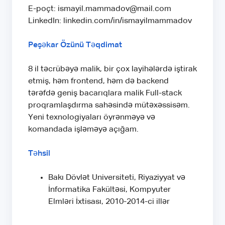
E-poçt: ismayil.mammadov@mail.com
LinkedIn: linkedin.com/in/ismayilmammadov
Peşəkar Özünü Təqdimat
8 il təcrübəyə malik, bir çox layihələrdə iştirak
etmiş, həm frontend, həm də backend
tərəfdə geniş bacarıqlara malik Full-stack
proqramlaşdırma sahəsində mütəxəssisəm.
Yeni texnologiyaları öyrənməyə və
komandada işləməyə açığam.
Təhsil
Bakı Dövlət Universiteti, Riyaziyyat və
İnformatika Fakültəsi, Kompyuter
Elmləri İxtisası, 2010-2014-ci illər