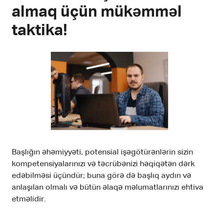
almaq üçün mükəmməl
taktika!
Başlığın əhəmiyyəti, potensial işəgötürənlərin sizin
kompetensiyalarınızı və təcrübənizi həqiqətən dərk
edəbilməsi üçündür; buna görə də başlıq aydın və
anlaşılan olmalı və bütün əlaqə məlumatlarınızı ehtiva
etməlidir.