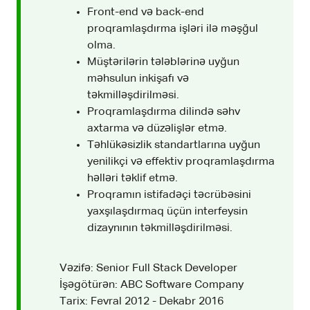
Front-end və back-end
proqramlaşdırma işləri ilə məşğul
olma.
Müştərilərin tələblərinə uyğun
məhsulun inkişafı və
təkmilləşdirilməsi.
Proqramlaşdırma dilində səhv
axtarma və düzəlişlər etmə.
Təhlükəsizlik standartlarına uyğun
yenilikçi və effektiv proqramlaşdırma
həlləri təklif etmə.
Proqramın istifadəçi təcrübəsini
yaxşılaşdırmaq üçün interfeysin
dizaynının təkmilləşdirilməsi.
Vəzifə: Senior Full Stack Developer
İşəgötürən: ABC Software Company
Tarix: Fevral 2012 - Dekabr 2016