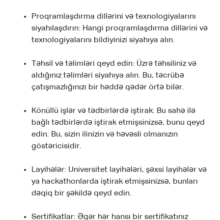
Proqramlaşdırma dillərini və texnologiyalarını
siyahılaşdırın: Hangi proqramlaşdırma dillərini və
texnologiyalarını bildiyinizi siyahıya alın.
Təhsil və təlimləri qeyd edin: Üzrə təhsiliniz və
aldığınız təlimləri siyahıya alın. Bu, təcrübə
çatışmazlığınızı bir həddə qədər örtə bilər.
Könüllü işlər və tədbirlərdə iştirak: Bu sahə ilə
bağlı tədbirlərdə iştirak etmişsinizsə, bunu qeyd
edin. Bu, sizin ilinizin və həvəsli olmanızın
göstəricisidir.
Layihələr: Universitet layihələri, şəxsi layihələr və
ya hackathonlarda iştirak etmişsinizsə, bunları
dəqiq bir şəkildə qeyd edin.
Sertifikatlar: Əgər hər hansı bir sertifikatınız