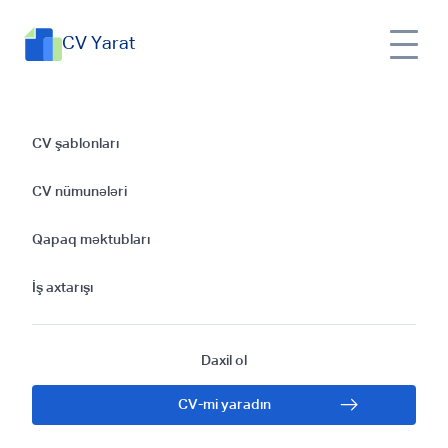
CV Yarat
Full-stack
CV şablonları
Proqramçı üçün CV
CV nümunələri
Hazırlamaq: Əsas
Qapaq məktubları
Nəticələr
İş axtarışı
Daxil ol
CV-mi yaradın