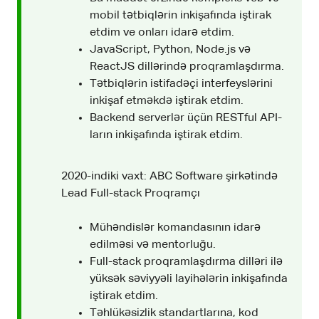
mobil tətbiqlərin inkişafında iştirak
etdim ve onları idarə etdim.
JavaScript, Python, Node.js və
ReactJS dillərində proqramlaşdırma.
Tətbiqlərin istifadəçi interfeyslərini
inkişaf etməkdə iştirak etdim.
Backend serverlər üçün RESTful API-
ların inkişafında iştirak etdim.
2020-indiki vaxt: ABC Software şirkətində
Lead Full-stack Proqramçı
Mühəndislər komandasının idarə
edilməsi və mentorluğu.
Full-stack proqramlaşdırma dilləri ilə
yüksək səviyyəli layihələrin inkişafında
iştirak etdim.
Təhlükəsizlik standartlarına, kod