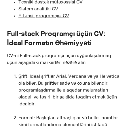
Texniki dəstək mütəxəssisi CV
Sistem analitiki CV
E-təhsil proqramçısı CV
Full-stack Proqramçı üçün CV:
İdeal Formatın Əhəmiyyəti
CV-ni Full-stack proqramçı üçün uyğunlaşdırmaq
üçün aşağıdakı markerləri nəzərə alın:
Şrift: İdeal şriftlər Arial, Verdana və ya Helvetica
ola bilər. Bu şriftlər sadə və oxuna biləndir,
proqramlaşdırma ilə əlaqədar məlumatları
əlaqəli və təsirli bir şəkildə təqdim etmək üçün
idealdir.
Format: Başlıqlar, altbaşlıqlar və bullet pointlar
kimi formatlandırma elementlərini istifadə