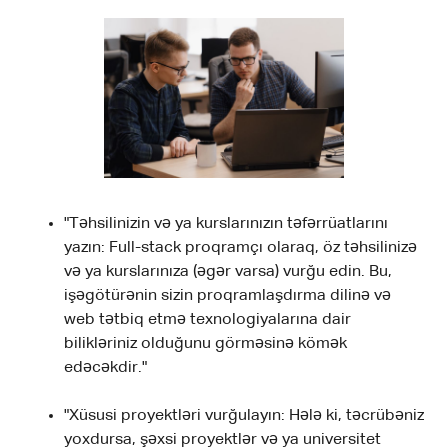
"Təhsilinizin və ya kurslarınızın təfərrüatlarını
yazın: Full-stack proqramçı olaraq, öz təhsilinizə
və ya kurslarınıza (əgər varsa) vurğu edin. Bu,
işəgötürənin sizin proqramlaşdırma dilinə və
web tətbiq etmə texnologiyalarına dair
bilikləriniz olduğunu görməsinə kömək
edəcəkdir."
"Xüsusi proyektləri vurğulayın: Hələ ki, təcrübəniz
yoxdursa, şəxsi proyektlər və ya universitet