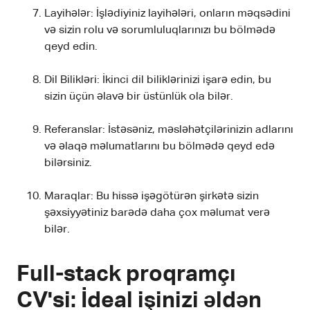
Layihələr: İşlədiyiniz layihələri, onların məqsədini
və sizin rolu və sorumluluqlarınızı bu bölmədə
qeyd edin.
Dil Bilikləri: İkinci dil biliklərinizi işarə edin, bu
sizin üçün əlavə bir üstünlük ola bilər.
Referanslar: İstəsəniz, məsləhətçilərinizin adlarını
və əlaqə məlumatlarını bu bölmədə qeyd edə
bilərsiniz.
Maraqlar: Bu hissə işəgötürən şirkətə sizin
şəxsiyyətiniz barədə daha çox məlumat verə
bilər.
Full-stack proqramçı
CV'si: İdeal işinizi əldən