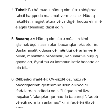
Təhsil:
Bu bölmədə, hüquq elmi üzrə aldığınız
təhsil haqqında məlumat verməlisiniz. Hüquq
fakültəsi, magistratura və ya digər hüquq elmi ilə
əlaqəli təhsilinizi daxil edin.
Bacarıqlar:
Hüquq elmi üzrə müəllim kimi
işləmək üçün lazım olan bacarıqları əks etdirin.
Bunlar analitik düşüncə, məntiqi qərarlar verə
bilmə, məhkəmə prosesləri, kanunlar və hüquq
qaydaları, öyrətmə və kommunikativ bacarıqlar
ola bilər.
Cəlbedici ifadələr:
CV-nizdə özünüzü və
bacarıqlarınızı göstərmək üçün cəlbedici
ifadələrdən istifadə edin. "Hüquq elmi üzrə
peşəkar", "əlaqələr qurmaqda bacarıqlı", "ədəb
və etik normları anlamaq" kimi ifadələri əlavə