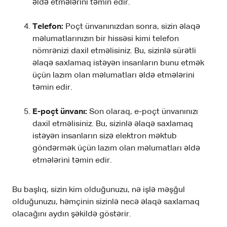
əldə etmələrini təmin edir.
Telefon:
Poçt ünvanınızdan sonra, sizin əlaqə
məlumatlarınızın bir hissəsi kimi telefon
nömrənizi daxil etməlisiniz. Bu, sizinlə sürətli
əlaqə saxlamaq istəyən insanların bunu etmək
üçün lazım olan məlumatları əldə etmələrini
təmin edir.
E-poçt ünvanı:
Son olaraq, e-poçt ünvanınızı
daxil etməlisiniz. Bu, sizinlə əlaqə saxlamaq
istəyən insanların sizə elektron məktub
göndərmək üçün lazım olan məlumatları əldə
etmələrini təmin edir.
Bu başlıq, sizin kim olduğunuzu, nə işlə məşğul
olduğunuzu, həmçinin sizinlə necə əlaqə saxlamaq
olacağını aydın şəkildə göstərir.