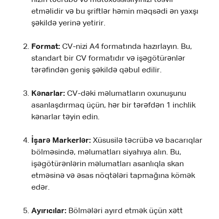
etməlidir və bu şriftlər həmin məqsədi ən yaxşı
şəkildə yerinə yetirir.
Format:
CV-nizi A4 formatında hazırlayın. Bu,
standart bir CV formatıdır və işəgötürənlər
tərəfindən geniş şəkildə qəbul edilir.
Kənarlar:
CV-dəki məlumatların oxunuşunu
asanlaşdırmaq üçün, hər bir tərəfdən 1 inchlik
kənarlar təyin edin.
İşarə Markerlər:
Xüsusilə təcrübə və bacarıqlar
bölməsində, məlumatları siyahıya alın. Bu,
işəgötürənlərin məlumatları asanlıqla skan
etməsinə və əsas nöqtələri tapmağına kömək
edər.
Ayırıcılar:
Bölmələri ayırd etmək üçün xətt