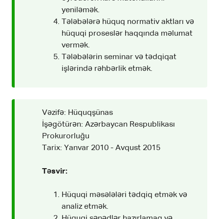
yeniləmək.
Tələbələrə hüquq normativ aktları və
hüquqi proseslər haqqında məlumat
vermək.
Tələbələrin seminar və tədqiqat
işlərində rəhbərlik etmək.
Vəzifə: Hüquqşünas
İşəgötürən: Azərbaycan Respublikası
Prokurorluğu
Tarix: Yanvar 2010 - Avqust 2015
Təsvir:
Hüquqi məsələləri tədqiq etmək və
analiz etmək.
Hüquqi sənədlər hazırlamaq və