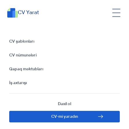
CV Yarat
Hüquq elmi üzrə
CV şablonları
müəllim CV
CV nümunələri
hazırlamaq üçün
Qapaq məktubları
təlimatlar
İş axtarışı
Daxil ol
CV-mi yaradın