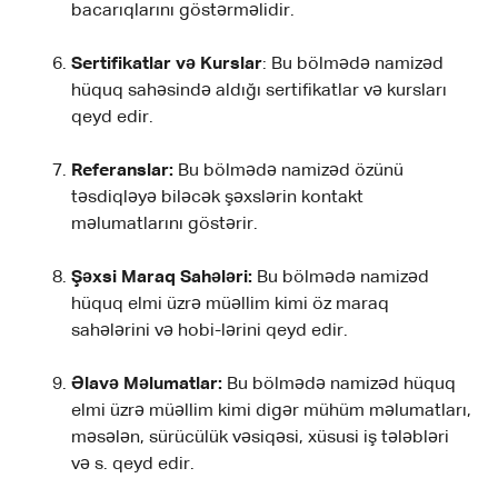
bacarıqlarını göstərməlidir.
Sertifikatlar və Kurslar
: Bu bölmədə namizəd
hüquq sahəsində aldığı sertifikatlar və kursları
qeyd edir.
Referanslar:
Bu bölmədə namizəd özünü
təsdiqləyə biləcək şəxslərin kontakt
məlumatlarını göstərir.
Şəxsi Maraq Sahələri:
Bu bölmədə namizəd
hüquq elmi üzrə müəllim kimi öz maraq
sahələrini və hobi-lərini qeyd edir.
Əlavə Məlumatlar:
Bu bölmədə namizəd hüquq
elmi üzrə müəllim kimi digər mühüm məlumatları,
məsələn, sürücülük vəsiqəsi, xüsusi iş tələbləri
və s. qeyd edir.