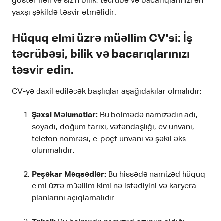
göstərməli və sizin bilik, təcrübə və bacarıqlarınızı ən
yaxşı şəkildə təsvir etməlidir.
Hüquq elmi üzrə müəllim CV'si: İş
təcrübəsi, bilik və bacarıqlarınızı
təsvir edin.
CV-yə daxil ediləcək başlıqlar aşağıdakılar olmalıdır:
Şəxsi Məlumatlar:
Bu bölmədə namizədin adı,
soyadı, doğum tarixi, vətəndaşlığı, ev ünvanı,
telefon nömrəsi, e-poçt ünvanı və şəkil əks
olunmalıdır.
Peşəkar Məqsədlər:
Bu hissədə namizəd hüquq
elmi üzrə müəllim kimi nə istədiyini və karyera
planlarını açıqlamalıdır.