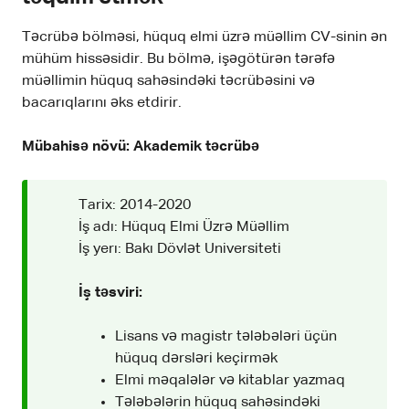
Təcrübə bölməsi, hüquq elmi üzrə müəllim CV-sinin ən
mühüm hissəsidir. Bu bölmə, işəgötürən tərəfə
müəllimin hüquq sahəsindəki təcrübəsini və
bacarıqlarını əks etdirir.
Mübahisə növü: Akademik təcrübə
Tarix: 2014-2020
İş adı: Hüquq Elmi Üzrə Müəllim
İş yerı: Bakı Dövlət Universiteti
İş təsviri:
Lisans və magistr tələbələri üçün
hüquq dərsləri keçirmək
Elmi məqalələr və kitablar yazmaq
Tələbələrin hüquq sahəsindəki