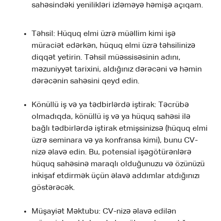
sahəsindəki yenilikləri izləməyə həmişə açıqam.
Təhsil: Hüquq elmi üzrə müəllim kimi işə
müraciət edərkən, hüquq elmi üzrə təhsilinizə
diqqət yetirin. Təhsil müəssisəsinin adını,
məzuniyyət tarixini, aldığınız dərəcəni və həmin
dərəcənin sahəsini qeyd edin.
Könüllü iş və ya tədbirlərdə iştirak: Təcrübə
olmadıqda, könüllü iş və ya hüquq sahəsi ilə
bağlı tədbirlərdə iştirak etmişsinizsə (hüquq elmi
üzrə seminara və ya konfransa kimi), bunu CV-
nizə əlavə edin. Bu, potensial işəgötürənlərə
hüquq sahəsinə maraqlı olduğunuzu və özünüzü
inkişaf etdirmək üçün əlavə addımlar atdığınızı
göstərəcək.
Müşayiət Məktubu: CV-nizə əlavə edilən