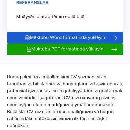
REFERANSLAR
Müəyyən olaraq təmin edilə bilər.
Məktubu Word formatında yükləyin
Məktubu PDF formatında yükləyin
Hüquq elmi üzrə müəllim kimi CV yazmaq, sizin
təcrübənizi, biliklərinizi və bacarıqlarınızı təsvir edərək,
potensial işverənlərə sizin qabiliyyətlərinizi göstərmək
üçün vacibdir. İşəgötürən, CV-nizi oxuyaraq sizin iş
üçün uyğun olub olmadığınızı qiymətləndirəcəkdir.
Beləliklə, CV-niz sizin profesionallığınızın və hüquq
sahəsindəki mütəxəssisliyinizin ilk təsirini təşkil
edəcəkdir.