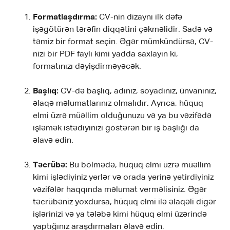
Formatlaşdırma:
CV-nin dizaynı ilk dəfə
işəgötürən tərəfin diqqətini çəkməlidir. Sadə və
təmiz bir format seçin. Əgər mümkündürsə, CV-
nizi bir PDF faylı kimi yadda saxlayın ki,
formatınızı dəyişdirməyəcək.
Başlıq:
CV-də başlıq, adınız, soyadınız, ünvanınız,
əlaqə məlumatlarınız olmalıdır. Ayrıca, hüquq
elmi üzrə müəllim olduğunuzu və ya bu vəzifədə
işləmək istədiyinizi göstərən bir iş başlığı da
əlavə edin.
Təcrübə:
Bu bölmədə, hüquq elmi üzrə müəllim
kimi işlədiyiniz yerlər və orada yerinə yetirdiyiniz
vəzifələr haqqında məlumat verməlisiniz. Əgər
təcrübəniz yoxdursa, hüquq elmi ilə əlaqəli digər
işlərinizi və ya tələbə kimi hüquq elmi üzərində
yaptığınız araşdırmaları əlavə edin.