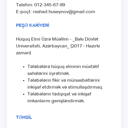
Telefon: 012-345-67-89
E-poçt: reshad.huseynov@gmail.com
PEŞƏ KARİYERİ
Hüquq Elmi Üzrə Müəllim - _Bakı Dövlət
Universiteti, Azərbaycan_ (2017 - Hazırki
zaman)
Tələbələrə hüquq elminin müxtəlif
sahələrini öyrətmək.
Tələbələrin fikir və münasibətlərini
inkişaf etdirmək və stimullaşdırmaq.
Tələbələrin tədqiqat və inkişaf
imkanlarını genişləndirmək.
TƏHSİL