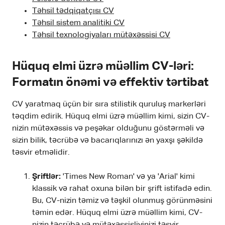
Təhsil tədqiqatçısı CV
Təhsil sistem analitiki CV
Təhsil texnologiyaları mütəxəssisi CV
Hüquq elmi üzrə müəllim CV-ləri:
Formatın önəmi və effektiv tərtibat
CV yaratmaq üçün bir sıra stilistik quruluş markerləri
təqdim edirik. Hüquq elmi üzrə müəllim kimi, sizin CV-
nizin mütəxəssis və peşəkar olduğunu göstərməli və
sizin bilik, təcrübə və bacarıqlarınızı ən yaxşı şəkildə
təsvir etməlidir.
Şriftlər:
'Times New Roman' və ya 'Arial' kimi
klassik və rahat oxuna bilən bir şrift istifadə edin.
Bu, CV-nizin təmiz və təşkil olunmuş görünməsini
təmin edər. Hüquq elmi üzrə müəllim kimi, CV-
nizin təcrübə və mütəxəssisliyinizi təsvir