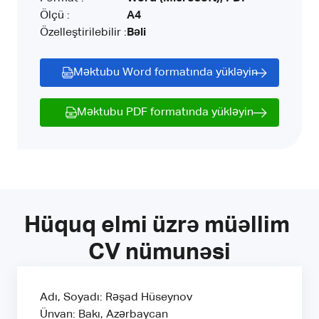
Ölçü :
A4
Özelleştirilebilir :
Bəli
Məktubu Word formatında yükləyin
Məktubu PDF formatında yükləyin
Hüquq elmi üzrə müəllim 
CV nümunəsi
Adı, Soyadı: Rəşad Hüseynov
Ünvan: Bakı, Azərbaycan