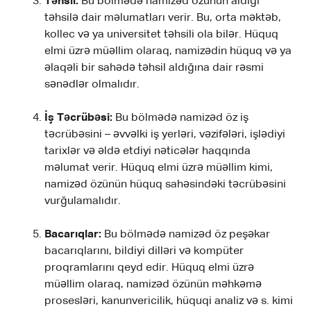
Təhsil:
Bu bölmədə namizəd özünün aldığı
təhsilə dair məlumatları verir. Bu, orta məktəb,
kollec və ya universitet təhsili ola bilər. Hüquq
elmi üzrə müəllim olaraq, namizədin hüquq və ya
əlaqəli bir sahədə təhsil aldığına dair rəsmi
sənədlər olmalıdır.
İş Təcrübəsi:
Bu bölmədə namizəd öz iş
təcrübəsini – əvvəlki iş yerləri, vəzifələri, işlədiyi
tarixlər və əldə etdiyi nəticələr haqqında
məlumat verir. Hüquq elmi üzrə müəllim kimi,
namizəd özünün hüquq sahəsindəki təcrübəsini
vurğulamalıdır.
Bacarıqlar:
Bu bölmədə namizəd öz peşəkar
bacarıqlarını, bildiyi dilləri və kompüter
proqramlarını qeyd edir. Hüquq elmi üzrə
müəllim olaraq, namizəd özünün məhkəmə
prosesləri, kanunvericilik, hüquqi analiz və s. kimi