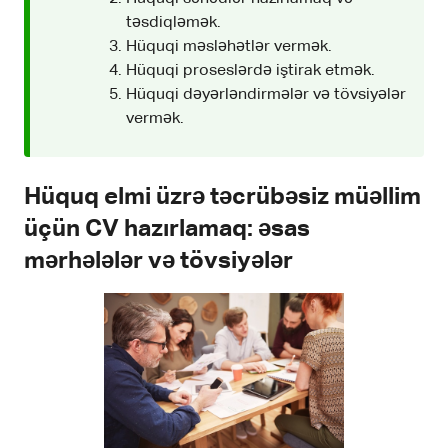
təsdiqləmək.
Hüquqi məsləhətlər vermək.
Hüquqi proseslərdə iştirak etmək.
Hüquqi dəyərləndirmələr və tövsiyələr
vermək.
Hüquq elmi üzrə təcrübəsiz müəllim
üçün CV hazırlamaq: əsas
mərhələlər və tövsiyələr