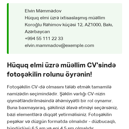
Elvin Məmmədov
Hüquq elmi üzrə ixtisaslaşmış müəllim
Koroğlu Rəhimov küçəsi 12, AZ1000, Bakı,
Azərbaycan
+994 55 111 22 33
elvin.mammadov@exemple.com
Hüquq elmi üzrə müəllim CV'sində
fotoşəkilin rolunu öyrənin!
Fotoşəkilin CV-də olmasını tələb etmək tamamilə
namizədin seçimindədir. Şəklin varlığı CV-nizin
qiymətləndirilməsində əhəmiyyətli bir rol oynamır.
Buna baxmayaraq, şəkilinizi əlavə etməyi seçərsəniz,
bəzi elementlərə diqqət yetirməlisiniz. Fotoşəkilin
peşəkar və düzgün formatda olmalıdır - düzbucaqlı,
hündürlüyü 6,5 sm və eni 4,5 sm olmalıdır.