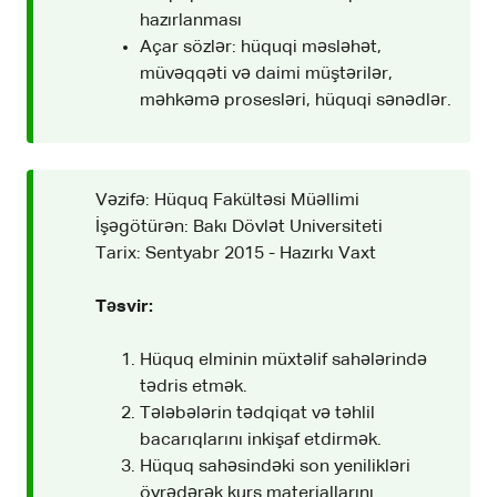
hazırlanması
Açar sözlər: hüquqi məsləhət,
müvəqqəti və daimi müştərilər,
məhkəmə prosesləri, hüquqi sənədlər.
Vəzifə: Hüquq Fakültəsi Müəllimi
İşəgötürən: Bakı Dövlət Universiteti
Tarix: Sentyabr 2015 - Hazırkı Vaxt
Təsvir:
Hüquq elminin müxtəlif sahələrində
tədris etmək.
Tələbələrin tədqiqat və təhlil
bacarıqlarını inkişaf etdirmək.
Hüquq sahəsindəki son yenilikləri
öyrədərək kurs materiallarını