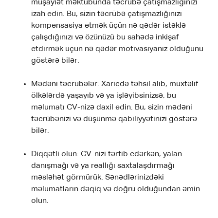
müşayiət məktubunda təcrübə çatışmazlığınızı
izah edin. Bu, sizin təcrübə çatışmazlığınızı
kompensasiya etmək üçün nə qədər istəklə
çalışdığınızı və özünüzü bu sahədə inkişaf
etdirmək üçün nə qədər motivasiyanız olduğunu
göstərə bilər.
Mədəni təcrübələr: Xaricdə təhsil alıb, müxtəlif
ölkələrdə yaşayıb və ya işləyibsinizsə, bu
məlumatı CV-nizə daxil edin. Bu, sizin mədəni
təcrübənizi və düşünmə qabiliyyətinizi göstərə
bilər.
Diqqətli olun: CV-nizi tərtib edərkən, yalan
danışmağı və ya reallığı saxtalaşdırmağı
məsləhət görmürük. Sənədlərinizdəki
məlumatların dəqiq və doğru olduğundan əmin
olun.