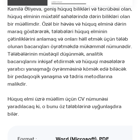
Kamilə Əliyeva, geniş hüquq bilikləri və təcrübəsi olan,
hüquq elminin müxtəlif sahələrində dərin bilikləri olan
bir müəllimdir. Özəl bir həvəs və hüquq elminə dərin
maraq göstərərək, tələbələri hüquq elminin
çətinliklərini anlamaq və onları həll etmək üçün tələb
olunan bacarıqları öyrətməkdə mükəmməl nümunədir.
Tələbələrinin müstəqil düşünmək, analitik
bacarıqlarını inkişaf etdirmək və hüquqi məsələlərə
yaratıcı yanaşmağı öyrənməsinə kömək edə biləcək
bir pedaqoqik yanaşma və tədris metodlarına
malikdir.
Hüquq elmi üzrə müəllim üçün CV nümunəsi
yaradılacaq ki, o bunu öz tələblərinə uyğunlaşdıra
bilər.
Format :
Word (Microsoft), PDF