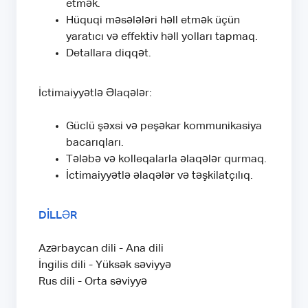
etmək.
Hüquqi məsələləri həll etmək üçün
yaratıcı və effektiv həll yolları tapmaq.
Detallara diqqət.
İctimaiyyətlə Əlaqələr:
Güclü şəxsi və peşəkar kommunikasiya
bacarıqları.
Tələbə və kolleqalarla əlaqələr qurmaq.
İctimaiyyətlə əlaqələr və təşkilatçılıq.
DİLLƏR
Azərbaycan dili - Ana dili
İngilis dili - Yüksək səviyyə
Rus dili - Orta səviyyə