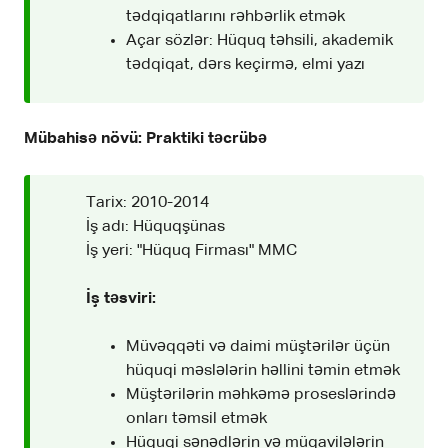
tədqiqatlarını rəhbərlik etmək
Açar sözlər: Hüquq təhsili, akademik
tədqiqat, dərs keçirmə, elmi yazı
Mübahisə növü: Praktiki təcrübə
Tarix: 2010-2014
İş adı: Hüquqşünas
İş yeri: "Hüquq Firması" MMC
İş təsviri:
Müvəqqəti və daimi müştərilər üçün
hüquqi məslələrin həllini təmin etmək
Müştərilərin məhkəmə proseslərində
onları təmsil etmək
Hüquqi sənədlərin və müqavilələrin