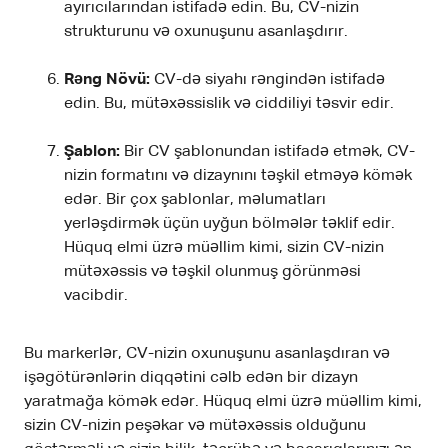
ayırıcılarından istifadə edin. Bu, CV-nizin
strukturunu və oxunuşunu asanlaşdırır.
Rəng Növü:
CV-də siyahı rəngindən istifadə
edin. Bu, mütəxəssislik və ciddiliyi təsvir edir.
Şablon:
Bir CV şablonundan istifadə etmək, CV-
nizin formatını və dizaynını təşkil etməyə kömək
edər. Bir çox şablonlar, məlumatları
yerləşdirmək üçün uyğun bölmələr təklif edir.
Hüquq elmi üzrə müəllim kimi, sizin CV-nizin
mütəxəssis və təşkil olunmuş görünməsi
vacibdir.
Bu markerlər, CV-nizin oxunuşunu asanlaşdıran və
işəgötürənlərin diqqətini cəlb edən bir dizayn
yaratmağa kömək edər. Hüquq elmi üzrə müəllim kimi,
sizin CV-nizin peşəkar və mütəxəssis olduğunu