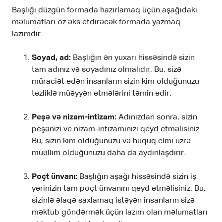
Başlığı düzgün formada hazırlamaq üçün aşağıdakı
məlumatları öz əks etdirəcək formada yazmaq
lazımdır:
Soyad, ad:
Başlığın ən yuxarı hissəsində sizin
tam adınız və soyadınız olmalıdır. Bu, sizə
müraciət edən insanların sizin kim olduğunuzu
tezliklə müəyyən etmələrini təmin edir.
Peşə və nizam-intizam:
Adınızdan sonra, sizin
peşənizi ve nizam-intizamınızı qeyd etməlisiniz.
Bu, sizin kim olduğunuzu və hüquq elmi üzrə
müəllim olduğunuzu daha da aydınlaşdırır.
Poçt ünvanı:
Başlığın aşağı hissəsində sizin iş
yerinizin tam poçt ünvanını qeyd etməlisiniz. Bu,
sizinlə əlaqə saxlamaq istəyən insanların sizə
məktub göndərmək üçün lazım olan məlumatları