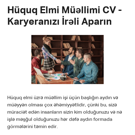
Hüquq Elmi Müəllimi CV -
Karyeranızı İrəli Aparın
Hüquq elmi üzrə müəllim işi üçün başlığın aydın və
müəyyən olması çox əhəmiyyətlidir, çünki bu, sizə
müraciət edən insanların sizin kim olduğunuzu və nə
işlə məşğul olduğunuzu hər dəfə aydın formada
görmələrini təmin edir.