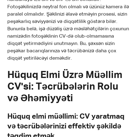
Fotoşəkilinizdə neytral fon olmalı və üzünüz kamera ilə
paralel olmalıdır. Şəklinizi əlavə etməyin prosesi, sizin
peşəkarlıq səviyyənizi və diqqətlilik göstərə bilər.
Bununla belə, işə düzəliş üzrə məsləhətçilərin çoxunun
namizədin fotoşəklinin CV-də olub-olmamasına
diqqət yetirmədiyini unutmayın. Bu, şəxsən sizin
peşəkar bacarıqlarınıza və təcrübənizə daha çox
diqqət yetiriləcəyi deməkdir.
Hüquq Elmi Üzrə Müəllim
CV'si: Təcrübələrin Rolu
və Əhəmiyyəti
Hüquq elmi müəllimi: CV yaratmaq
və təcrübələrinizi effektiv şəkildə
təqdim etmək