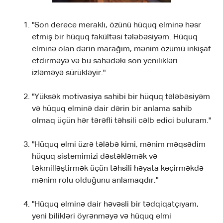
"Son derece meraklı, özünü hüquq elminə həsr
etmiş bir hüquq fakültəsi tələbəsiyəm. Hüquq
elminə olan dərin marağım, mənim özümü inkişaf
etdirməyə və bu sahədəki son yenilikləri
izləməyə sürükləyir."
"Yüksək motivasiya sahibi bir hüquq tələbəsiyəm
və hüquq elminə dair dərin bir anlama sahib
olmaq üçün hər tərəfli təhsili cəlb edici buluram."
"Hüquq elmi üzrə tələbə kimi, mənim məqsədim
hüquq sistemimizi dəstəkləmək və
təkmilləştirmək üçün təhsili həyata keçirməkdə
mənim rolu olduğunu anlamaqdır."
"Hüquq elminə dair həvəsli bir tədqiqatçıyam,
yeni bilikləri öyrənməyə və hüquq elmi