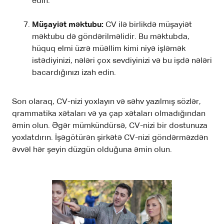
edin.
Müşayiət məktubu:
CV ilə birlikdə müşayiət
məktubu də göndərilməlidir. Bu məktubda,
hüquq elmi üzrə müəllim kimi niyə işləmək
istədiyinizi, nələri çox sevdiyinizi və bu işdə nələri
bacardığınızı izah edin.
Son olaraq, CV-nizi yoxlayın və səhv yazılmış sözlər,
qrammatika xətaları və ya çap xətaları olmadığından
əmin olun. Əgər mümkündürsə, CV-nizi bir dostunuza
yoxlatdırın. İşəgötürən şirkətə CV-nizi göndərməzdən
əvvəl hər şeyin düzgün olduğuna əmin olun.