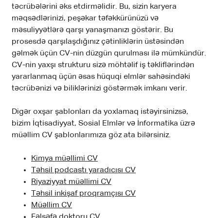
təcrübələrini əks etdirməlidir. Bu, sizin karyera
məqsədlərinizi, peşəkar təfəkkürünüzü və
məsuliyyətlərə qarşı yanaşmanızı göstərir. Bu
prosesdə qarşılaşdığınız çətinliklərin üstəsindən
gəlmək üçün CV-nin düzgün qurulması ilə mümkündür.
CV-nin yaxşı strukturu sizə möhtəlif iş təkliflərindən
yararlanmaq üçün əsas hüquqi elmlər sahəsindəki
təcrübənizi və biliklərinizi göstərmək imkanı verir.
Digər oxşar şablonları da yoxlamaq istəyirsinizsə,
bizim İqtisadiyyat, Sosial Elmlər və İnformatika üzrə
müəllim CV şablonlarımıza göz ata bilərsiniz.
Kimya müəllimi CV
Təhsil podcastı yaradıcısı CV
Riyaziyyat müəllimi CV
Təhsil inkişaf proqramçısı CV
Müəllim CV
Fəlsəfə doktoru CV