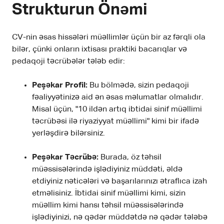
Strukturun Önəmi
CV-nin əsas hissələri müəllimlər üçün bir az fərqli ola
bilər, çünki onların ixtisası praktiki bacarıqlar və
pedaqoji təcrübələr tələb edir:
Peşəkar Profil:
Bu bölmədə, sizin pedaqoji
fəaliyyətinizə aid ən əsas məlumatlar olmalıdır.
Misal üçün, "10 ildən artıq ibtidai sinif müəllimi
təcrübəsi ilə riyaziyyat müəllimi" kimi bir ifadə
yerləşdirə bilərsiniz.
Peşəkar Təcrübə:
Burada, öz təhsil
müəssisələrində işlədiyiniz müddəti, əldə
etdiyiniz nəticələri və başarılarınızı ətraflıca izah
etməlisiniz. İbtidai sinif müəllimi kimi, sizin
müəllim kimi hansı təhsil müəssisələrində
işlədiyinizi, nə qədər müddətdə nə qədər tələbə