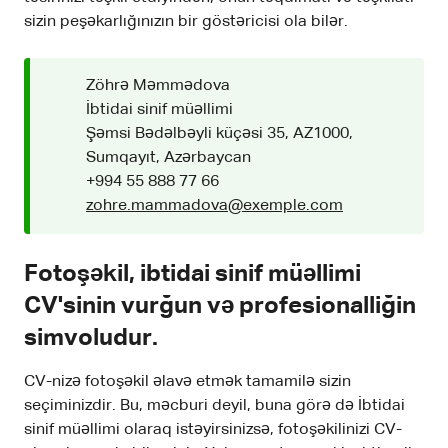
sizin peşəkarlığınızın bir göstəricisi ola bilər.
Zöhrə Məmmədova
İbtidai sinif müəllimi
Şəmsi Bədəlbəyli küçəsi 35, AZ1000,
Sumqayıt, Azərbaycan
+994 55 888 77 66
zohre.mammadova@exemple.com
Fotoşəkil, ibtidai sinif müəllimi
CV'sinin vurğun və profesionalliğin
simvoludur.
CV-nizə fotoşəkil əlavə etmək tamamilə sizin
seçiminizdir. Bu, məcburi deyil, buna görə də İbtidai
sinif müəllimi olaraq istəyirsinizsə, fotoşəkilinizi CV-