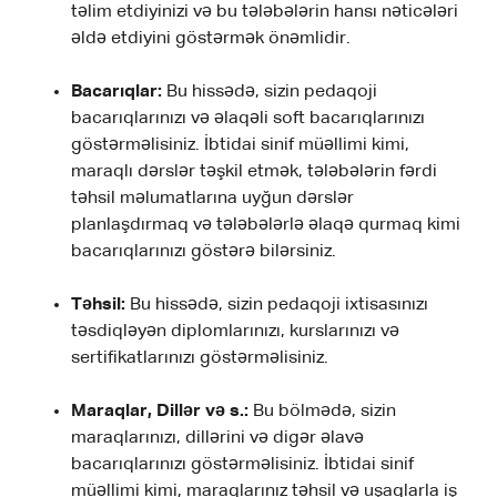
təlim etdiyinizi və bu tələbələrin hansı nəticələri
əldə etdiyini göstərmək önəmlidir.
Bacarıqlar:
Bu hissədə, sizin pedaqoji
bacarıqlarınızı və əlaqəli soft bacarıqlarınızı
göstərməlisiniz. İbtidai sinif müəllimi kimi,
maraqlı dərslər təşkil etmək, tələbələrin fərdi
təhsil məlumatlarına uyğun dərslər
planlaşdırmaq və tələbələrlə əlaqə qurmaq kimi
bacarıqlarınızı göstərə bilərsiniz.
Təhsil:
Bu hissədə, sizin pedaqoji ixtisasınızı
təsdiqləyən diplomlarınızı, kurslarınızı və
sertifikatlarınızı göstərməlisiniz.
Maraqlar, Dillər və s.:
Bu bölmədə, sizin
maraqlarınızı, dillərini və digər əlavə
bacarıqlarınızı göstərməlisiniz. İbtidai sinif
müəllimi kimi, maraqlarınız təhsil və uşaqlarla iş