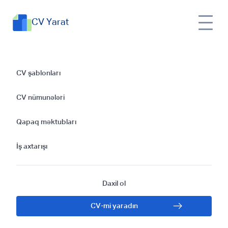
CV Yarat
İbtidai Sinif Müəllimi
CV şablonları
Üçün CV
CV nümunələri
Hazırlamaq: Başlıca
Qapaq məktubları
Nöqtələr
İş axtarışı
Daxil ol
CV-mi yaradın