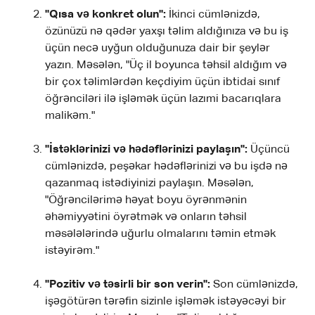
"Qısa və konkret olun":
İkinci cümlənizdə,
özünüzü nə qədər yaxşı təlim aldığınıza və bu iş
üçün necə uyğun olduğunuza dair bir şeylər
yazın. Məsələn, "Üç il boyunca təhsil aldığım və
bir çox təlimlərdən keçdiyim üçün ibtidai sınıf
öğrənciləri ilə işləmək üçün lazımi bacarıqlara
malikəm."
"İstəklərinizi və hədəflərinizi paylaşın":
Üçüncü
cümlənizdə, peşəkar hədəflərinizi və bu işdə nə
qazanmaq istədiyinizi paylaşın. Məsələn,
"Öğrəncilərimə həyat boyu öyrənmənin
əhəmiyyətini öyrətmək və onların təhsil
məsələlərində uğurlu olmalarını təmin etmək
istəyirəm."
"Pozitiv və təsirli bir son verin":
Son cümlənizdə,
işəgötürən tərəfin sizinle işləmək istəyəcəyi bir