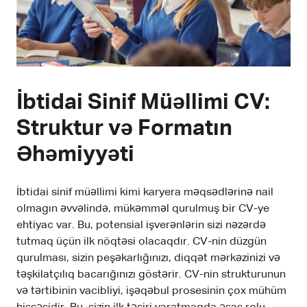
İbtidai Sinif Müəllimi CV:
Struktur və Formatın
Əhəmiyyəti
İbtidai sinif müəllimi kimi karyera məqsədlərinə nail
olmagın əvvəlində, mükəmməl qurulmuş bir CV-ye
ehtiyac var. Bu, potensial işverənlərin sizi nəzərdə
tutmaq üçün ilk nöqtəsi olacaqdır. CV-nin düzgün
qurulması, sizin peşəkarlığınızı, diqqət mərkəzinizi və
təşkilatçılıq bacarığınızı göstərir. CV-nin strukturunun
və tərtibinin vacibliyi, işəqəbul prosesinin çox mühüm