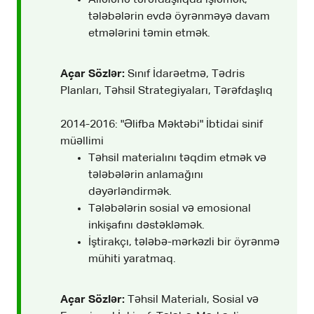
tələbələrin evdə öyrənməyə davam
etmələrini təmin etmək.
Açar Sözlər:
Sınıf İdarəetmə, Tədris
Planları, Təhsil Strategiyaları, Tərəfdaşlıq
2014-2016: "Əlifba Məktəbi" İbtidai sinif
müəllimi
Təhsil materialını təqdim etmək və
tələbələrin anlamağını
dəyərləndirmək.
Tələbələrin sosial və emosional
inkişafını dəstəkləmək.
İştirakçı, tələbə-mərkəzli bir öyrənmə
mühiti yaratmaq.
Açar Sözlər:
Təhsil Materialı, Sosial və