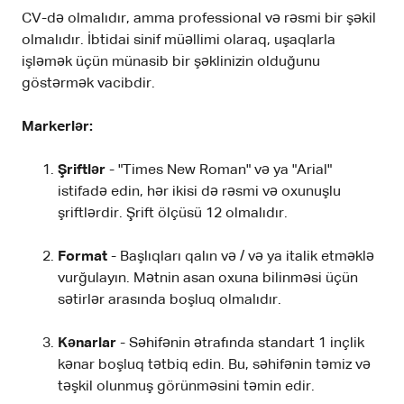
CV-də olmalıdır, amma professional və rəsmi bir şəkil
olmalıdır. İbtidai sinif müəllimi olaraq, uşaqlarla
işləmək üçün münasib bir şəklinizin olduğunu
göstərmək vacibdir.
Markerlər:
Şriftlər
- "Times New Roman" və ya "Arial"
istifadə edin, hər ikisi də rəsmi və oxunuşlu
şriftlərdir. Şrift ölçüsü 12 olmalıdır.
Format
- Başlıqları qalın və / və ya italik etməklə
vurğulayın. Mətnin asan oxuna bilinməsi üçün
sətirlər arasında boşluq olmalıdır.
Kənarlar
- Səhifənin ətrafında standart 1 inçlik
kənar boşluq tətbiq edin. Bu, səhifənin təmiz və
təşkil olunmuş görünməsini təmin edir.