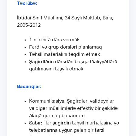
Təcrübə:
İbtidai Sinif Müəllimi, 34 Saylı Məktəb, Bakı,
2005-2012
1-ci sinifə dərs vermək
Fərdi və qrup dərsləri planlamaq
Təhsil materialını təqdim etmək
Şagirdlərin dərsdən başqa fəaliyyətlərə
qatılmasını təşvik etmək
Bacarıqlar:
Kommunikasiya: Şagirdlər, valideynlər
və digər müəllimlərlə effektiv bir şəkildə
əlaqə qurmaq bacarıram.
Sabır: Hər şagirdin təhsil mərhələsinə və
tələbatlarına uyğun gələn bir tərzi