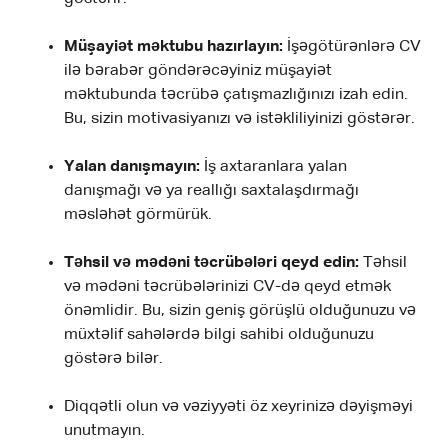
Müşayiət məktubu hazırlayın:
İşəgötürənlərə CV
ilə bərabər göndərəcəyiniz müşayiət
məktubunda təcrübə çatışmazlığınızı izah edin.
Bu, sizin motivasiyanızı və istəkliliyinizi göstərər.
Yalan danışmayın:
İş axtaranlara yalan
danışmağı və ya reallığı saxtalaşdırmağı
məsləhət görmürük.
Təhsil və mədəni təcrübələri qeyd edin:
Təhsil
və mədəni təcrübələrinizi CV-də qeyd etmək
önəmlidir. Bu, sizin geniş görüşlü olduğunuzu və
müxtəlif sahələrdə bilgi sahibi olduğunuzu
göstərə bilər.
Diqqətli olun və vəziyyəti öz xeyrinizə dəyişməyi
unutmayın.