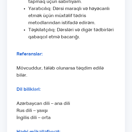
tapmaq üçün sabırlıyam.
Yaratıcılıq: Dərsi maraqlı və həyəcanlı
etmək üçün müxtəlif tədris
metodlarından istifadə edirəm.
Təşkilatçılıq: Dərsləri və digər tədbirləri
qabaqcıl etmə bacarığı.
Referanslar:
Mövcuddur, tələb olunarsa təqdim edilə
bilər.
Dil bilikləri:
Azərbaycan dili – ana dili
Rus dili – yaxşı
İngilis dili – orta
Hərbi mükəlləfiyyət: