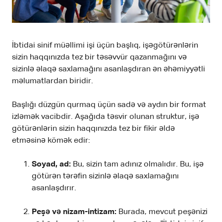
İbtidai sinif müəllimi işi üçün başlıq, işəgötürənlərin
sizin haqqınızda tez bir təsəvvür qazanmağını və
sizinlə əlaqə saxlamağını asanlaşdıran ən əhəmiyyətli
məlumatlardan biridir.
Başlığı düzgün qurmaq üçün sadə və aydın bir format
izləmək vacibdir. Aşağıda təsvir olunan struktur, işə
götürənlərin sizin haqqınızda tez bir fikir əldə
etməsinə kömək edir:
Soyad, ad:
Bu, sizin tam adınız olmalıdır. Bu, işə
götürən tərəfin sizinlə əlaqə saxlamağını
asanlaşdırır.
Peşə və nizam-intizam:
Burada, mevcut peşənizi