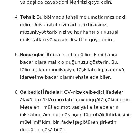
və başlıca cavabdehliklərinizi qeyd edin.
Təhsil:
Bu bölmədə təhsil məlumatlarınızı daxil
edin. Universitetinizin adını, ixtisasınızı,
məzuniyyət tarixinizi və hər hansı bir xüsusi
mükafatları və ya sertifikatları qeyd edin.
Bacarıqlar:
İbtidai sinif müəllimi kimi hansı
bacarıqlara malik olduğunuzu göstərin. Bu,
təlimat, kommunikasiya, təşkilatçılıq, sabır və
idarəetmə bacarıqlarını əhatə edə bilər.
Cəlbedici İfadələr:
CV-nizə cəlbedici ifadələr
əlavə etməklə onu daha çox diqqətə çəkici edin.
Məsələn, "mütləq motivasiya ilə tələbələrin
inkişafını təmin etmək üçün təcrübəli İbtidai sinif
müəllimi" kimi bir ifadə işəgötürən şirkətin
diqqətini çəkə bilər.