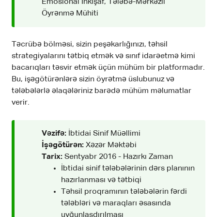
Emosional İnkişaf, Tələbə-Mərkəzli
Öyrənmə Mühiti
Təcrübə bölməsi, sizin peşəkarlığınızı, təhsil
strategiyalarını tətbiq etmək və sınıf idarəetmə kimi
bacarıqları təsvir etmək üçün mühüm bir platformadır.
Bu, işəgötürənlərə sizin öyrətmə üslubunuz və
tələbələrlə əlaqələriniz barədə mühüm məlumatlar
verir.
Vəzifə:
İbtidai Sinif Müəllimi
İşəgötürən:
Xəzər Məktəbi
Tarix:
Sentyabr 2016 - Hazırkı Zaman
İbtidai sinif tələbələrinin dərs planının
hazırlanması və tətbiqi
Təhsil proqramının tələbələrin fərdi
tələbləri və maraqları əsasında
uyğunlaşdırılması