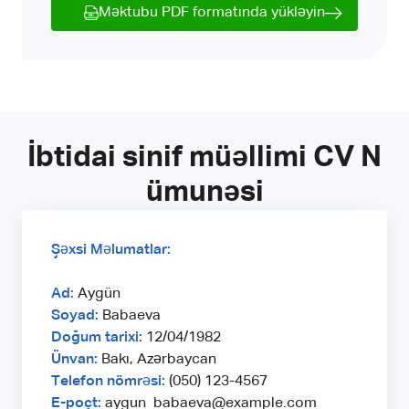
Məktubu PDF formatında yükləyin
İbtidai sinif müəllimi CV N
ümunəsi
Şəxsi Məlumatlar:
Ad:
Aygün
Soyad:
Babaeva
Doğum tarixi:
12/04/1982
Ünvan:
Bakı, Azərbaycan
Telefon nömrəsi:
(050) 123-4567
E-poçt:
aygun_babaeva@example.com