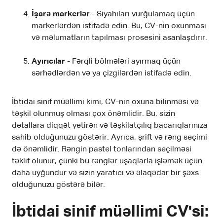
İşarə markerlər
- Siyahıları vurğulamaq üçün
markerlərdən istifadə edin. Bu, CV-nin oxunması
və məlumatların tapılması prosesini asanlaşdırır.
Ayırıcılar
- Fərqli bölmələri ayırmaq üçün
sərhədlərdən və ya çizgilərdən istifadə edin.
İbtidai sinif müəllimi kimi, CV-nin oxuna bilinməsi və
təşkil olunmuş olması çox önəmlidir. Bu, sizin
detallara diqqət yetirən və təşkilatçılıq bacarıqlarınıza
sahib olduğunuzu göstərir. Ayrıca, şrift və rəng seçimi
də önəmlidir. Rəngin pastel tonlarından seçilməsi
təklif olunur, çünki bu rənglər uşaqlarla işləmək üçün
daha uyğundur və sizin yaratıcı və əlaqədar bir şəxs
olduğunuzu göstərə bilər.
İbtidai sinif müəllimi CV'si: