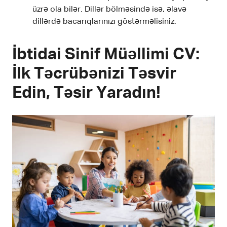
üzrə ola bilər. Dillər bölməsində isə, əlavə
dillərdə bacarıqlarınızı göstərməlisiniz.
İbtidai Sinif Müəllimi CV:
İlk Təcrübənizi Təsvir
Edin, Təsir Yaradın!