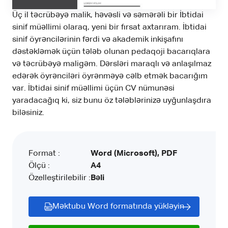
Üç il təcrübəyə malik, həvəsli və səmərəli bir İbtidai
sinif müəllimi olaraq, yeni bir fırsat axtarıram. İbtidai
sinif öyrəncilərinin fərdi və akademik inkişafını
dəstəkləmək üçün tələb olunan pedaqoji bacarıqlara
və təcrübəyə maligəm. Dərsləri maraqlı və anlaşılmaz
edərək öyrənciləri öyrənməyə cəlb etmək bacarığım
var. İbtidai sinif müəllimi üçün CV nümunəsi
yaradacağıq ki, siz bunu öz tələblərinizə uyğunlaşdıra
biləsiniz.
Format :
Word (Microsoft), PDF
Ölçü :
A4
Özelleştirilebilir :
Bəli
Məktubu Word formatında yükləyin