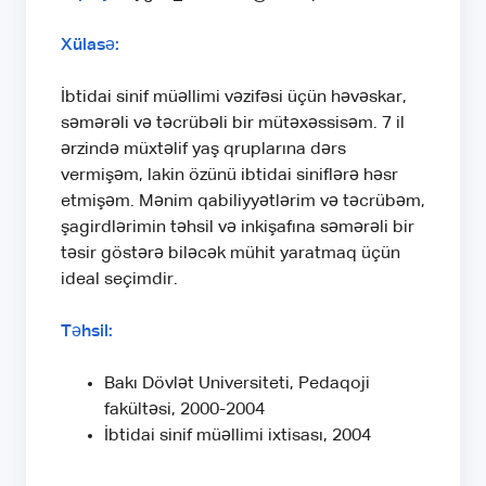
Xülasə:
İbtidai sinif müəllimi vəzifəsi üçün həvəskar,
səmərəli və təcrübəli bir mütəxəssisəm. 7 il
ərzində müxtəlif yaş qruplarına dərs
vermişəm, lakin özünü ibtidai siniflərə həsr
etmişəm. Mənim qabiliyyətlərim və təcrübəm,
şagirdlərimin təhsil və inkişafına səmərəli bir
təsir göstərə biləcək mühit yaratmaq üçün
ideal seçimdir.
Təhsil:
Bakı Dövlət Universiteti, Pedaqoji
fakültəsi, 2000-2004
İbtidai sinif müəllimi ixtisası, 2004