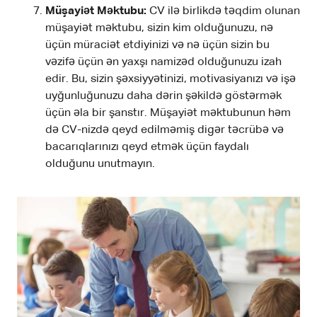
Müşayiət Məktubu:
CV ilə birlikdə təqdim olunan
müşayiət məktubu, sizin kim olduğunuzu, nə
üçün müraciət etdiyinizi və nə üçün sizin bu
vəzifə üçün ən yaxşı namizəd olduğunuzu izah
edir. Bu, sizin şəxsiyyətinizi, motivasiyanızı və işə
uyğunluğunuzu daha dərin şəkildə göstərmək
üçün əla bir şanstır. Müşayiət məktubunun həm
də CV-nizdə qeyd edilməmiş digər təcrübə və
bacarıqlarınızı qeyd etmək üçün faydalı
olduğunu unutmayın.