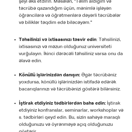
şeyi əks etdirin. Məsələn, "Təlim aldığım və
təcrübə qazandığım üçün, mənimlə işləyən
öğrəncilərə və öğrətmenlərə dəyərli təcrübələr
və biliklər təqdim edə biləcəyəm."
Təhsilinizi və ixtisasınızı təsvir edin
: Təhsilinizi,
ixtisasınızı və məzun olduğunuz universiteti
vurğulayın. İkinci dərəcəli təhsiliniz varsa onu da
əlavə edin.
Könüllü işlərinizdən danışın:
Əgər təcrübəniz
yoxdursa, könüllü işlərinizdən istifadə edərək
bacarıqlarınızı və təcrübənizi göstərə bilərsiniz.
İştirak etdiyiniz tədbirlərdən bahs edin:
İştirak
etdiyiniz konfranslar, seminarlar, workshoplar və
s. tədbirləri qeyd edin. Bu, sizin sahəyə maraqlı
olduğunuzu və öyrənməyə açıq olduğunuzu
göstərir.