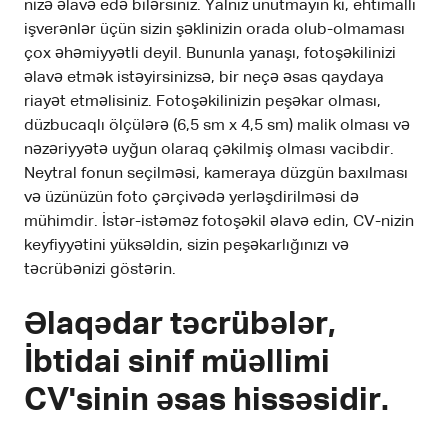
nizə əlavə edə bilərsiniz. Yalnız unutmayın ki, ehtimallı
işverənlər üçün sizin şəklinizin orada olub-olmaması
çox əhəmiyyətli deyil. Bununla yanaşı, fotoşəkilinizi
əlavə etmək istəyirsinizsə, bir neçə əsas qaydaya
riayət etməlisiniz. Fotoşəkilinizin peşəkar olması,
düzbucaqlı ölçülərə (6,5 sm x 4,5 sm) malik olması və
nəzəriyyətə uyğun olaraq çəkilmiş olması vacibdir.
Neytral fonun seçilməsi, kameraya düzgün baxılması
və üzünüzün foto çərçivədə yerləşdirilməsi də
mühimdir. İstər-istəməz fotoşəkil əlavə edin, CV-nizin
keyfiyyətini yüksəldin, sizin peşəkarlığınızı və
təcrübənizi göstərin.
Əlaqədar təcrübələr,
İbtidai sinif müəllimi
CV'sinin əsas hissəsidir.