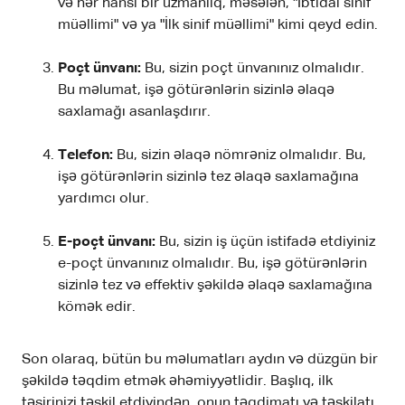
və hər hansı bir uzmanlıq, məsələn, "İbtidai sinif
müəllimi" və ya "İlk sinif müəllimi" kimi qeyd edin.
Poçt ünvanı:
Bu, sizin poçt ünvanınız olmalıdır.
Bu məlumat, işə götürənlərin sizinlə əlaqə
saxlamağı asanlaşdırır.
Telefon:
Bu, sizin əlaqə nömrəniz olmalıdır. Bu,
işə götürənlərin sizinlə tez əlaqə saxlamağına
yardımcı olur.
E-poçt ünvanı:
Bu, sizin iş üçün istifadə etdiyiniz
e-poçt ünvanınız olmalıdır. Bu, işə götürənlərin
sizinlə tez və effektiv şəkildə əlaqə saxlamağına
kömək edir.
Son olaraq, bütün bu məlumatları aydın və düzgün bir
şəkildə təqdim etmək əhəmiyyətlidir. Başlıq, ilk
təsirinizi təşkil etdiyindən, onun təqdimatı və təşkilatı