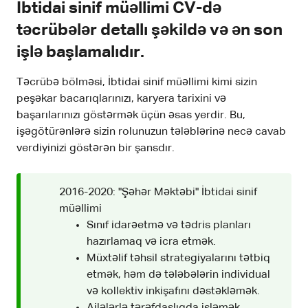
Ibtidai sinif müəllimi CV-də
təcrübələr detallı şəkildə və ən son
işlə başlamalıdır.
Təcrübə bölməsi, İbtidai sinif müəllimi kimi sizin
peşəkar bacarıqlarınızı, karyera tarixini və
başarılarınızı göstərmək üçün əsas yerdir. Bu,
işəgötürənlərə sizin rolunuzun tələblərinə necə cavab
verdiyinizi göstərən bir şansdır.
2016-2020: "Şəhər Məktəbi" İbtidai sinif
müəllimi
Sınıf idarəetmə və tədris planları
hazırlamaq və icra etmək.
Müxtəlif təhsil strategiyalarını tətbiq
etmək, həm də tələbələrin individual
və kollektiv inkişafını dəstəkləmək.
Ailələrlə tərəfdaşlıqda işləmək,