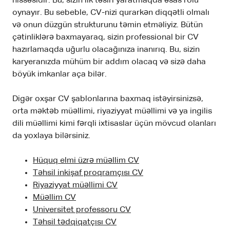
hissəsidir. Bu, sizin ilk təsiri yaratmaqda əsas rolu
oynayır. Bu sebeble, CV-nizi qurarkən diqqətli olmalı
və onun düzgün strukturunu təmin etməliyiz. Bütün
çətinliklərə baxmayaraq, sizin professional bir CV
hazırlamaqda uğurlu olacağınıza inanırıq. Bu, sizin
karyeranızda mühüm bir addım olacaq və sizə daha
böyük imkanlar aça bilər.
Digər oxşar CV şablonlarına baxmaq istəyirsinizsə,
orta məktəb müəllimi, riyaziyyat müəllimi və ya ingilis
dili müəllimi kimi fərqli ixtisaslar üçün mövcud olanları
da yoxlaya bilərsiniz.
Hüquq elmi üzrə müəllim CV
Təhsil inkişaf proqramçısı CV
Riyaziyyat müəllimi CV
Müəllim CV
Universitet professoru CV
Təhsil tədqiqatçısı CV