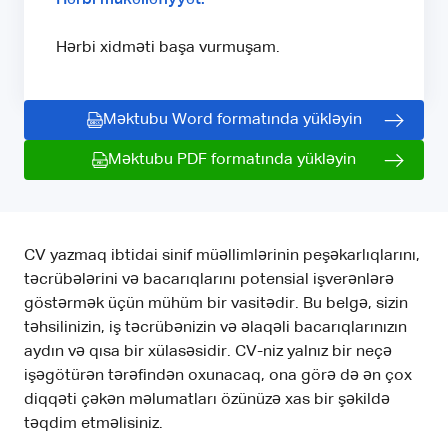
Hərbi xidməti başa vurmuşam.
Məktubu Word formatında yükləyin
Məktubu PDF formatında yükləyin
CV yazmaq ibtidai sinif müəllimlərinin peşəkarlıqlarını,
təcrübələrini və bacarıqlarını potensial işverənlərə
göstərmək üçün mühüm bir vasitədir. Bu belgə, sizin
təhsilinizin, iş təcrübənizin və əlaqəli bacarıqlarınızın
aydın və qısa bir xülasəsidir. CV-niz yalnız bir neçə
işəgötürən tərəfindən oxunacaq, ona görə də ən çox
diqqəti çəkən məlumatları özünüzə xas bir şəkildə
təqdim etməlisiniz.