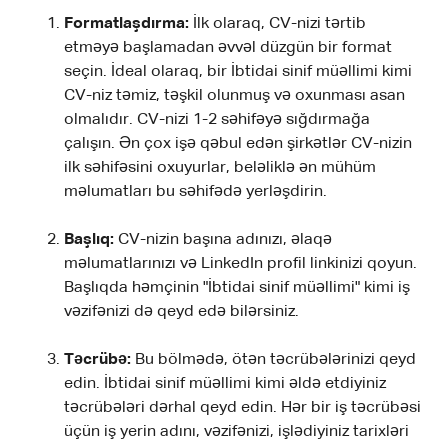
Formatlaşdırma:
İlk olaraq, CV-nizi tərtib
etməyə başlamadan əvvəl düzgün bir format
seçin. İdeal olaraq, bir İbtidai sinif müəllimi kimi
CV-niz təmiz, təşkil olunmuş və oxunması asan
olmalıdır. CV-nizi 1-2 səhifəyə sığdırmağa
çalışın. Ən çox işə qəbul edən şirkətlər CV-nizin
ilk səhifəsini oxuyurlar, beləliklə ən mühüm
məlumatları bu səhifədə yerləşdirin.
Başlıq:
CV-nizin başına adınızı, əlaqə
məlumatlarınızı və LinkedIn profil linkinizi qoyun.
Başlıqda həmçinin "İbtidai sinif müəllimi" kimi iş
vəzifənizi də qeyd edə bilərsiniz.
Təcrübə:
Bu bölmədə, ötən təcrübələrinizi qeyd
edin. İbtidai sinif müəllimi kimi əldə etdiyiniz
təcrübələri dərhal qeyd edin. Hər bir iş təcrübəsi
üçün iş yerin adını, vəzifənizi, işlədiyiniz tarixləri