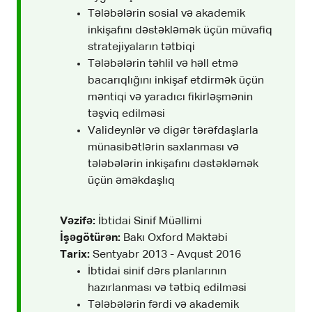
Tələbələrin sosial və akademik
inkişafını dəstəkləmək üçün müvafiq
stratejiyaların tətbiqi
Tələbələrin təhlil və həll etmə
bacarıqlığını inkişaf etdirmək üçün
məntiqi və yaradıcı fikirləşmənin
təşviq edilməsi
Valideynlər və digər tərəfdaşlarla
münasibətlərin saxlanması və
tələbələrin inkişafını dəstəkləmək
üçün əməkdaşlıq
Vəzifə:
İbtidai Sinif Müəllimi
İşəgötürən:
Bakı Oxford Məktəbi
Tarix:
Sentyabr 2013 - Avqust 2016
İbtidai sinif dərs planlarının
hazırlanması və tətbiq edilməsi
Tələbələrin fərdi və akademik