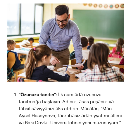
"Özünüzü tanıtın":
İlk cümlədə özünüzü
tanıtmağa başlayın. Adınızı, əsas peşənizi və
təhsil səviyyənizi əks etdirin. Məsələn, "Mən
Aysel Hüseynova, təcrübəsiz ədəbiyyat müəllimi
və Bakı Dövlət Universitetinin yeni məzunuyam."