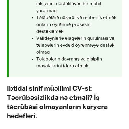
inkişafını dəstəkləyən bir mühit
yaratmaq
Tələbələrə nəzarət və rehberlik etmək,
onların öyrənmə prosesini
dəstəkləmək
Valideynlərlə əlaqələrin qurulması və
tələbələrin evdəki öyrənməyə dəstək
olmaq
Tələbələrin davranış və disiplin
məsələlərini idarə etmək.
Ibtidai sinif müəllimi CV-si:
Təcrübəsizlikdə nə etməli? İş
təcrübəsi olmayanların karyera
hədəfləri.