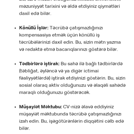
məzuniyyət tarixini və əldə etdiyiniz qiymətləri
daxil edə bilər.
Könüllü İşlər:
Təcrübə çatışmazlığınızı
kompensasiya etmək üçün könüllü iş
təcrübələrinizi daxil edin. Bu, sizin mətn yazma
və redaktə etmə bacarıqlarınızı göstərə bilər.
Tədbirlərə iştirak:
Bu sahə ilə bağlı tədbirlərdə
(təbliğat, əyləncə və ya digər ictimai
fəaliyyətlərdə) iştirak etdiyinizi göstərin. Bu, sizin
sosial olaraq aktiv olduğunuzu və əlaqəli sahədə
maraqlı olduğunuzu göstərəcək.
Müşayiət Məktubu:
CV-nizə əlavə eddiyiniz
müşayiət məktubunda təcrübə çatışmazlığınızı
izah edin. Bu, işəgötürənlərin diqqətini cəlb edə
bilər.