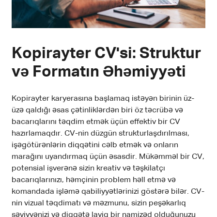
Kopirayter CV'si: Struktur
və Formatın Əhəmiyyəti
Kopirayter karyerasına başlamaq istəyən birinin üz-
üzə qaldığı əsas çətinliklərdən biri öz təcrübə və
bacarıqlarını təqdim etmək üçün effektiv bir CV
hazırlamaqdır. CV-nin düzgün strukturlaşdırılması,
işəgötürənlərin diqqətini cəlb etmək və onların
marağını uyandırmaq üçün əsasdir. Mükəmməl bir CV,
potensial işverənə sizin kreativ və təşkilatçı
bacarıqlarınızı, həmçinin problem həll etmə və
komandada işləmə qabiliyyətlərinizi göstərə bilər. CV-
nin vizual təqdimatı və məzmunu, sizin peşəkarlıq
səviyyənizi və diqqətə layiq bir namizəd olduğunuzu