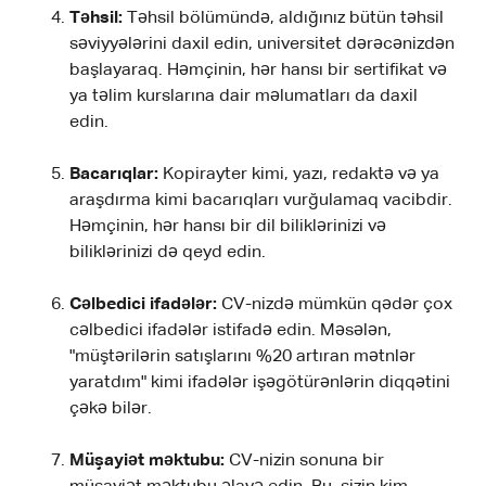
Təhsil:
Təhsil bölümündə, aldığınız bütün təhsil
səviyyələrini daxil edin, universitet dərəcənizdən
başlayaraq. Həmçinin, hər hansı bir sertifikat və
ya təlim kurslarına dair məlumatları da daxil
edin.
Bacarıqlar:
Kopirayter kimi, yazı, redaktə və ya
araşdırma kimi bacarıqları vurğulamaq vacibdir.
Həmçinin, hər hansı bir dil biliklərinizi və
biliklərinizi də qeyd edin.
Cəlbedici ifadələr:
CV-nizdə mümkün qədər çox
cəlbedici ifadələr istifadə edin. Məsələn,
"müştərilərin satışlarını %20 artıran mətnlər
yaratdım" kimi ifadələr işəgötürənlərin diqqətini
çəkə bilər.
Müşayiət məktubu:
CV-nizin sonuna bir