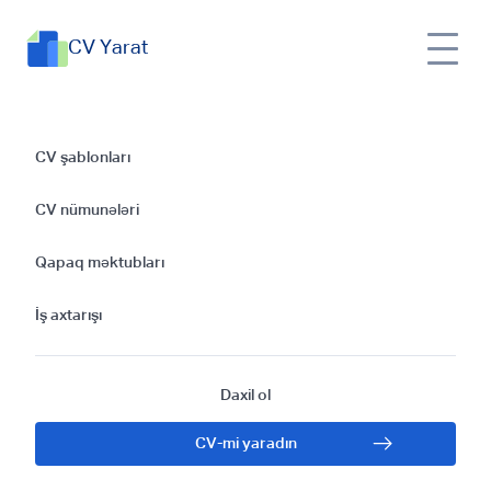
CV Yarat
Kopirayter CV'si:
CV şablonları
Uğurlu Bir
CV nümunələri
Karyeranın Açarı
Qapaq məktubları
İş axtarışı
Daxil ol
CV-mi yaradın