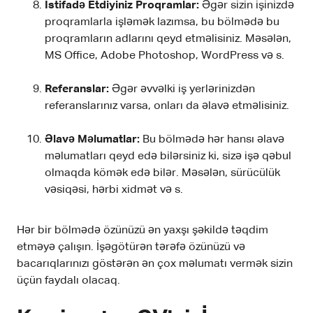
İstifadə Etdiyiniz Proqramlar:
Əgər sizin işinizdə
proqramlarla işləmək lazımsa, bu bölmədə bu
proqramların adlarını qeyd etməlisiniz. Məsələn,
MS Office, Adobe Photoshop, WordPress və s.
Referanslar:
Əgər əvvəlki iş yerlərinizdən
referanslarınız varsa, onları da əlavə etməlisiniz.
Əlavə Məlumatlar:
Bu bölmədə hər hansı əlavə
məlumatları qeyd edə bilərsiniz ki, sizə işə qəbul
olmaqda kömək edə bilər. Məsələn, sürücülük
vəsiqəsi, hərbi xidmət və s.
Hər bir bölmədə özünüzü ən yaxşı şəkildə təqdim
etməyə çalışın. İşəgötürən tərəfə özünüzü və
bacarıqlarınızı göstərən ən çox məlumatı vermək sizin
üçün faydalı olacaq.