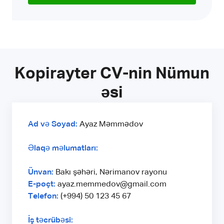
Kopirayter CV-nin Nümun
əsi
Ad və Soyad:
Ayaz Məmmədov
Əlaqə məlumatları:
Ünvan:
Bakı şəhəri, Nərimanov rayonu
E-poçt:
ayaz.memmedov@gmail.com
Telefon:
(+994) 50 123 45 67
İş təcrübəsi: