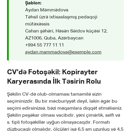
Şablon:
Aydan Məmmədova
Təhsil üzrə ixtisaslaşmış pedaqoji
mütəxəssis
Cahan şəhəri, Həsən Səidov küçəsi 12,
AZ1006, Quba, Azərbaycan
+994 55 777 11 11
aydan.mammadova@exemple.com
CV'də Fotoşəkil: Kopirayter
Karyerasında İlk Təsirin Rolu
Şəkilin CV-də olub-olmaması tamamilə sizin
seçiminizdir. Bu bir məcburiyyət deyil, lakin əgər bu
seçimi edirsinizsə, bəzi məqamlara diqqət etməlisiniz.
Şəkilin peşəkar olması vacibdir, yəni çimərlik, selfi və
s. tipli fotoşəkillər uyğun olmayacaqdır. Formatı
düzbucaqlı olmalıdır, ölçüləri isə 6,5 sm uzunluq və 4,5