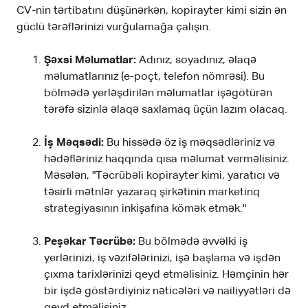
CV-nin tərtibatını düşünərkən, kopirayter kimi sizin ən
güclü tərəflərinizi vurğulamağa çalışın.
Şəxsi Məlumatlar:
Adınız, soyadınız, əlaqə
məlumatlarınız (e-poçt, telefon nömrəsi). Bu
bölmədə yerləşdirilən məlumatlar işəgötürən
tərəfə sizinlə əlaqə saxlamaq üçün lazım olacaq.
İş Məqsədi:
Bu hissədə öz iş məqsədləriniz və
hədəfləriniz haqqında qısa məlumat verməlisiniz.
Məsələn, "Təcrübəli kopirayter kimi, yaratıcı və
təsirli mətnlər yazaraq şirkətinin marketinq
strategiyasının inkişafına kömək etmək."
Peşəkar Təcrübə:
Bu bölmədə əvvəlki iş
yerlərinizi, iş vəzifələrinizi, işə başlama və işdən
çıxma tarixlərinizi qeyd etməlisiniz. Həmçinin hər
bir işdə göstərdiyiniz nəticələri və nailiyyətləri də
qeyd etməlisiniz.