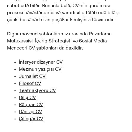
sübut edə bilər. Bununla belə, CV-nin qurulması
prosesi həvəsləndirici və yaradıcılıq tələb edə bilər,
çünki bu sənəd sizin peşəkar kimliyinizi təsvir edir.
Digər mövcud şablonlarımız arasında Pazarlama
Mütəxəssisi, İçəriq Strateqisti və Sosial Media
Meneceri CV şablonları da daxildir.
İnteryer dizayner CV
Məzmun yazıçısı CV
Jurnalist CV
Filosof CV
Teatr aktyoru CV
Dilçi CV
Rəqqas CV
Dənizçi CV
Çilingər CV