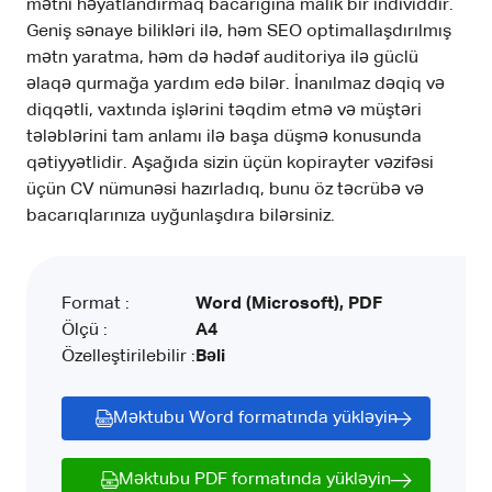
mətni həyatlandırmaq bacarığına malik bir individdir.
Geniş sənaye bilikləri ilə, həm SEO optimallaşdırılmış
mətn yaratma, həm də hədəf auditoriya ilə güclü
əlaqə qurmağa yardım edə bilər. İnanılmaz dəqiq və
diqqətli, vaxtında işlərini təqdim etmə və müştəri
tələblərini tam anlamı ilə başa düşmə konusunda
qətiyyətlidir. Aşağıda sizin üçün kopirayter vəzifəsi
üçün CV nümunəsi hazırladıq, bunu öz təcrübə və
bacarıqlarınıza uyğunlaşdıra bilərsiniz.
Format :
Word (Microsoft), PDF
Ölçü :
A4
Özelleştirilebilir :
Bəli
Məktubu Word formatında yükləyin
Məktubu PDF formatında yükləyin