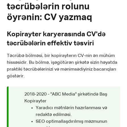
təcrübələrin rolunu
öyrənin: CV yazmaq
Kopirayter karyerasında CV'də
təcrübələrin effektiv təsviri
Təcrübə bölməsi, bir kopirayterın CV-nin ən mühüm
hissəsidir. Bu bölmə, işəgötürən şirkətə sizin həyatda
praktiki təcrübələrinizi və mənimsədiyiniz bacarıqları
göstərir.
2018-2020 - "ABC Media" şirkətində Baş
Kopirayter
Yaradıcı mətnlərin hazırlanması və
redaktə edilməsi.
SEO optimallaşdırılmış məzmunun