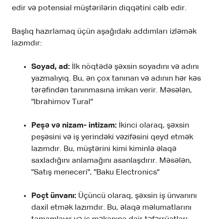
edir və potensial müştərilərin diqqətini cəlb edir.
Başlıq hazırlamaq üçün aşağıdakı addımları izləmək
lazımdır:
Soyad, ad:
İlk nöqtədə şəxsin soyadını və adını
yazmalıyıq. Bu, ən çox tanınan və adının hər kəs
tərəfindən tanınmasına imkan verir. Məsələn,
"Ibrahimov Tural"
Peşə və nizam- intizam:
İkinci olaraq, şəxsin
peşəsini və iş yerindəki vəzifəsini qeyd etmək
lazımdır. Bu, müştərini kimi kiminlə əlaqə
saxladığını anlamağını asanlaşdırır. Məsələn,
"Satış meneceri", "Baku Electronics"
Poçt ünvanı:
Üçüncü olaraq, şəxsin iş ünvanını
daxil etmək lazımdır. Bu, əlaqə məlumatlarını