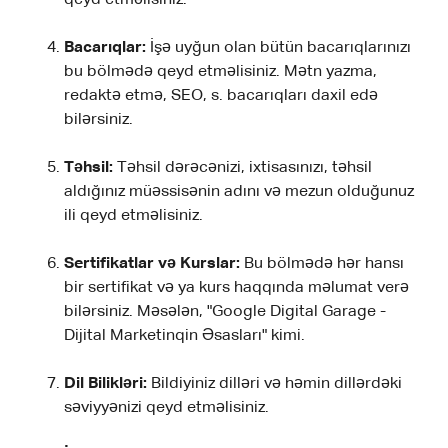
Bacarıqlar:
İşə uyğun olan bütün bacarıqlarınızı
bu bölmədə qeyd etməlisiniz. Mətn yazma,
redaktə etmə, SEO, s. bacarıqları daxil edə
bilərsiniz.
Təhsil:
Təhsil dərəcənizi, ixtisasınızı, təhsil
aldığınız müəssisənin adını və mezun olduğunuz
ili qeyd etməlisiniz.
Sertifikatlar və Kurslar:
Bu bölmədə hər hansı
bir sertifikat və ya kurs haqqında məlumat verə
bilərsiniz. Məsələn, "Google Digital Garage -
Dijital Marketinqin Əsasları" kimi.
Dil Bilikləri:
Bildiyiniz dilləri və həmin dillərdəki
səviyyənizi qeyd etməlisiniz.