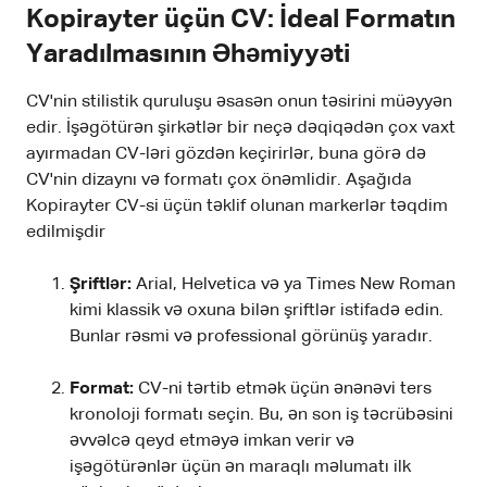
Kopirayter üçün CV: İdeal Formatın
Yaradılmasının Əhəmiyyəti
CV'nin stilistik quruluşu əsasən onun təsirini müəyyən
edir. İşəgötürən şirkətlər bir neçə dəqiqədən çox vaxt
ayırmadan CV-ləri gözdən keçirirlər, buna görə də
CV'nin dizaynı və formatı çox önəmlidir. Aşağıda
Kopirayter CV-si üçün təklif olunan markerlər təqdim
edilmişdir
Şriftlər:
Arial, Helvetica və ya Times New Roman
kimi klassik və oxuna bilən şriftlər istifadə edin.
Bunlar rəsmi və professional görünüş yaradır.
Format:
CV-ni tərtib etmək üçün ənənəvi ters
kronoloji formatı seçin. Bu, ən son iş təcrübəsini
əvvəlcə qeyd etməyə imkan verir və
işəgötürənlər üçün ən maraqlı məlumatı ilk