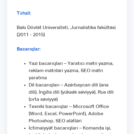
Təhsil:
Bakı Dövlət Universiteti, Jurnalistika fakültəsi
(2011 - 2015)
Bacarıqlar:
Yazı bacarıqları – Yaratıcı mətn yazma,
reklam mətnləri yazma, SEO mətn
yaratma
Dil bacarıqları – Azərbaycan dili (ana
dili), İngilis dili (yüksək səviyyə), Rus dili
(orta səviyyə)
Texniki bacarıqlar – Microsoft Office
(Word, Excel, PowerPoint), Adobe
Photoshop, SEO alətləri
İctimaiyyət bacarıqları – Komanda işi,