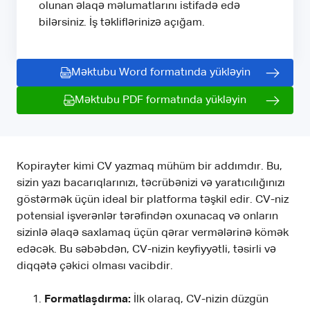
olunan əlaqə məlumatlarını istifadə edə
bilərsiniz. İş təkliflərinizə açığam.
Məktubu Word formatında yükləyin
Məktubu PDF formatında yükləyin
Kopirayter kimi CV yazmaq mühüm bir addımdır. Bu,
sizin yazı bacarıqlarınızı, təcrübənizi və yaratıcılığınızı
göstərmək üçün ideal bir platforma təşkil edir. CV-niz
potensial işverənlər tərəfindən oxunacaq və onların
sizinlə əlaqə saxlamaq üçün qərar vermələrinə kömək
edəcək. Bu səbəbdən, CV-nizin keyfiyyətli, təsirli və
diqqətə çəkici olması vacibdir.
Formatlaşdırma:
İlk olaraq, CV-nizin düzgün