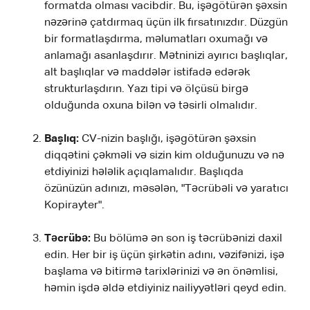
formatda olması vacibdir. Bu, işəgötürən şəxsin
nəzərinə çatdırmaq üçün ilk fırsatınızdır. Düzgün
bir formatlaşdırma, məlumatları oxumağı və
anlamağı asanlaşdırır. Mətninizi ayırıcı başlıqlar,
alt başlıqlar və maddələr istifadə edərək
strukturlaşdırın. Yazı tipi və ölçüsü birgə
olduğunda oxuna bilən və təsirli olmalıdır.
Başlıq:
CV-nizin başlığı, işəgötürən şəxsin
diqqətini çəkməli və sizin kim olduğunuzu və nə
etdiyinizi hələlik açıqlamalıdır. Başlıqda
özünüzün adınızı, məsələn, "Təcrübəli və yaratıcı
Kopirayter".
Təcrübə:
Bu bölümə ən son iş təcrübənizi daxil
edin. Her bir iş üçün şirkətin adını, vəzifənizi, işə
başlama və bitirmə tarixlərinizi və ən önəmlisi,
həmin işdə əldə etdiyiniz nailiyyətləri qeyd edin.