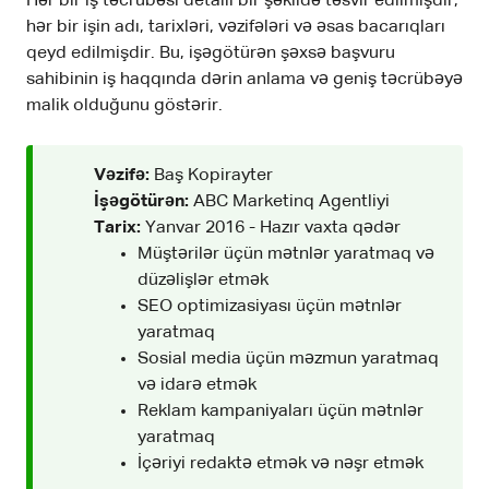
Hər bir iş təcrübəsi detallı bir şəkildə təsvir edilmişdir;
hər bir işin adı, tarixləri, vəzifələri və əsas bacarıqları
qeyd edilmişdir. Bu, işəgötürən şəxsə başvuru
sahibinin iş haqqında dərin anlama və geniş təcrübəyə
malik olduğunu göstərir.
Vəzifə:
Baş Kopirayter
İşəgötürən:
ABC Marketinq Agentliyi
Tarix:
Yanvar 2016 - Hazır vaxta qədər
Müştərilər üçün mətnlər yaratmaq və
düzəlişlər etmək
SEO optimizasiyası üçün mətnlər
yaratmaq
Sosial media üçün məzmun yaratmaq
və idarə etmək
Reklam kampaniyaları üçün mətnlər
yaratmaq
İçəriyi redaktə etmək və nəşr etmək