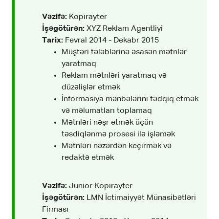
Vəzifə:
Kopirayter
İşəgötürən:
XYZ Reklam Agentliyi
Tarix:
Fevral 2014 - Dekabr 2015
Müştəri tələblərinə əsasən mətnlər
yaratmaq
Reklam mətnləri yaratmaq və
düzəlişlər etmək
İnformasiya mənbələrini tədqiq etmək
və məlumatları toplamaq
Mətnləri nəşr etmək üçün
təsdiqlənmə prosesi ilə işləmək
Mətnləri nəzərdən keçirmək və
redaktə etmək
Vəzifə:
Junior Kopirayter
İşəgötürən:
LMN İctimaiyyət Münasibətləri
Firması