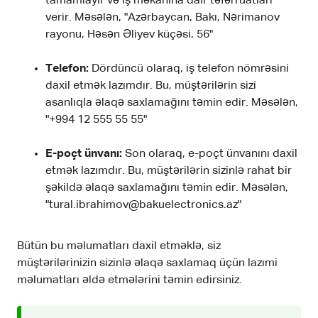
tamamlayır və iş məkanına dair təfərrüatları
verir. Məsələn, "Azərbaycan, Bakı, Nərimanov
rayonu, Həsən Əliyev küçəsi, 56"
Telefon:
Dördüncü olaraq, iş telefon nömrəsini
daxil etmək lazımdır. Bu, müştərilərin sizi
asanlıqla əlaqə saxlamağını təmin edir. Məsələn,
"+994 12 555 55 55"
E-poçt ünvanı:
Son olaraq, e-poçt ünvanını daxil
etmək lazımdır. Bu, müştərilərin sizinlə rahat bir
şəkildə əlaqə saxlamağını təmin edir. Məsələn,
"tural.ibrahimov@bakuelectronics.az"
Bütün bu məlumatları daxil etməklə, siz
müştərilərinizin sizinlə əlaqə saxlamaq üçün lazımi
məlumatları əldə etmələrini təmin edirsiniz.