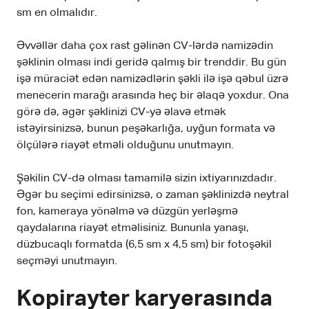
sm en olmalıdır.
Əvvəllər daha çox rast gəlinən CV-lərdə namizədin
şəklinin olması indi geridə qalmış bir trenddir. Bu gün
işə müraciət edən namizədlərin şəkli ilə işə qəbul üzrə
menecerin marağı arasında heç bir əlaqə yoxdur. Ona
görə də, əgər şəklinizi CV-yə əlavə etmək
istəyirsinizsə, bunun peşəkarlığa, uyğun formata və
ölçülərə riayət etməli olduğunu unutmayın.
Şəkilin CV-də olması tamamilə sizin ixtiyarınızdadır.
Əgər bu seçimi edirsinizsə, o zaman şəklinizdə neytral
fon, kameraya yönəlmə və düzgün yerləşmə
qaydalarına riayət etməlisiniz. Bununla yanaşı,
düzbucaqlı formatda (6,5 sm x 4,5 sm) bir fotoşəkil
seçməyi unutmayın.
Kopirayter karyerasında