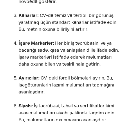
növbədə göstərir.
Kənarlar:
CV-də təmiz və tərtibli bir görünüş
yaratmaq üçün standart kənarlar istifadə edin.
Bu, mətnin oxuna bilirliyini artırır.
İşarə Markerlər:
Her bir iş təcrübəsini və ya
bacarığı sadə, qısa və anlaşılan dillə ifadə edin.
İşarə markerləri istifadə edərək məlumatları
daha oxuna bilən və təsirli hala gətirin.
Ayırıcılar:
CV-dəki fərqli bölmələri ayırın. Bu,
işəgötürənlərin lazımi məlumatları tapmağını
asanlaşdırır.
Siyahı:
İş təcrübəsi, təhsil və sertifikatlar kimi
əsas məlumatları siyahı şəklində təqdim edin.
Bu, məlumatların oxunmasını asanlaşdırır.