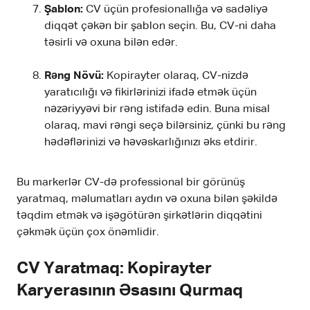
Şablon:
CV üçün profesionallığa və sadəliyə
diqqət çəkən bir şablon seçin. Bu, CV-ni daha
təsirli və oxuna bilən edər.
Rəng Növü:
Kopirayter olaraq, CV-nizdə
yaratıcılığı və fikirlərinizi ifadə etmək üçün
nəzəriyyəvi bir rəng istifadə edin. Buna misal
olaraq, mavi rəngi seçə bilərsiniz, çünki bu rəng
hədəflərinizi və həvəskarlığınızı əks etdirir.
Bu markerlər CV-də professional bir görünüş
yaratmaq, məlumatları aydın və oxuna bilən şəkildə
təqdim etmək və işəgötürən şirkətlərin diqqətini
çəkmək üçün çox önəmlidir.
CV Yaratmaq: Kopirayter
Karyerasının Əsasını Qurmaq