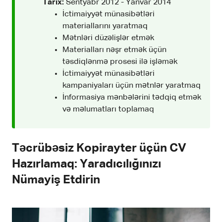
Tarix:
Sentyabr 2012 - Yanvar 2014
İctimaiyyət münasibətləri
materiallarını yaratmaq
Mətnləri düzəlişlər etmək
Materialları nəşr etmək üçün
təsdiqlənmə prosesi ilə işləmək
İctimaiyyət münasibətləri
kampaniyaları üçün mətnlər yaratmaq
İnformasiya mənbələrini tədqiq etmək
və məlumatları toplamaq
Təcrübəsiz Kopirayter üçün CV
Hazırlamaq: Yaradıcılığınızı
Nümayiş Etdirin