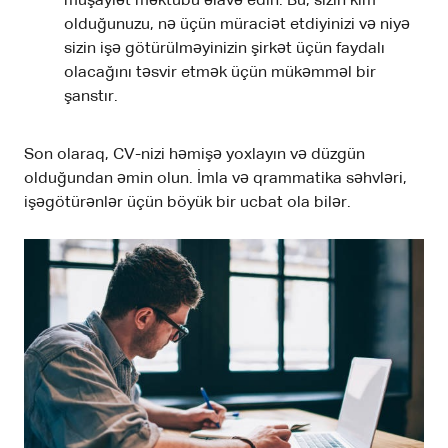
müşayiət məktubu əlavə edin. Bu, sizin kim
olduğunuzu, nə üçün müraciət etdiyinizi və niyə
sizin işə götürülməyinizin şirkət üçün faydalı
olacağını təsvir etmək üçün mükəmməl bir
şanstır.
Son olaraq, CV-nizi həmişə yoxlayın və düzgün
olduğundan əmin olun. İmla və qrammatika səhvləri,
işəgötürənlər üçün böyük bir ucbat ola bilər.