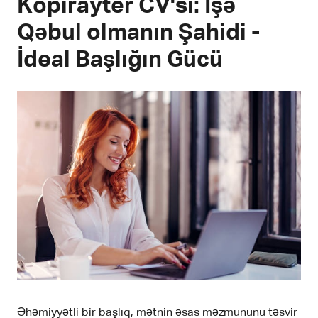
Kopirayter CV'si: İşə
Qəbul olmanın Şahidi -
İdeal Başlığın Gücü
Əhəmiyyətli bir başlıq, mətnin əsas məzmununu təsvir