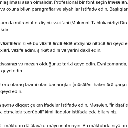
aşılması asan olmalıdır. Profesional bir font seçin (məsələn,
 oxuna bilən paragraflar və siyahılar istifadə edin. Başlıqlar v
həm də müraciət etdiyiniz vəzifəni (Məlumat Təhlükəsizliyi Dire
kdir.
vəzifələrinizi və bu vəzifələrdə əldə etdiyiniz nəticələri qeyd
xləri, vəzifə adını, şirkət adını və yerini daxil edin.
xtisasınızı və mezun olduğunuz tarixi qeyd edin. Eyni zamanda,
ə qeyd edin.
toru olaraq lazımi olan bacarıqları (məsələn, hakerlərə qarşı 
) qeyd edin.
şəxsə diqqət çəkən ifadələr istifadə edin. Məsələn, "İnkişaf e
ə etməkdə təcrübəli" kimi ifadələr istifadə edə bilərsiniz.
t məktubu də əlavə etməyi unutmayın. Bu məktubda niyə bu vəz