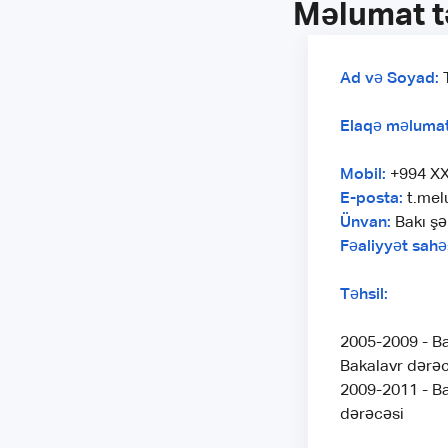
Məlumat t
Ad və Soyad:
T
Elaqə məlumatl
Mobil:
+994 XX
E-posta:
t.mel
Ünvan:
Bakı şə
Fəaliyyət sahə
Təhsil:
2005-2009 - Ba
Bakalavr dərəc
2009-2011 - Ba
dərəcəsi