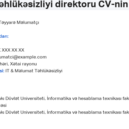
əhlükəsizliyi direktoru CV-ni
əyyarə Məlumatçı
arı:
 XXX XX XX
umatci@example.com
həri, Xətai rayonu
si:
IT & Məlumat Təhlükəsizliyi
kı Dövlət Universiteti, İnformatika və hesablama texnikası fak
əsi
kı Dövlət Universiteti, İnformatika və hesablama texnikası fak