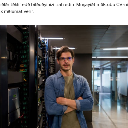
lər təklif edə biləcəyinizi izah edin. Müşayiət məktubu CV-ni
x məlumat verir.