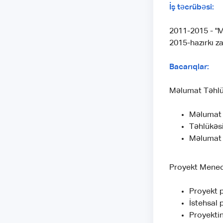
İş təcrübəsi:
2011-2015 - "M
2015-hazırkı z
Bacarıqlar:
Məlumat Təhlük
Məlumat t
Təhlükəsi
Məlumat t
Proyekt Menec
Proyekt p
İstehsal 
Proyektin