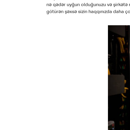
nə qədər uyğun olduğunuzu və şirkətə nə
götürən şəxsə sizin haqqınızda daha ço