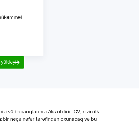
, mükəmməl
yükləyin
 və bacarıqlarınızı əks etdirir. CV, sizin ilk
lnız bir neçə nəfər tərəfindən oxunacaq və bu