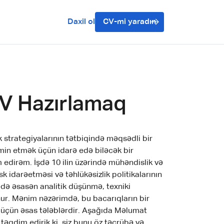
Daxil ol
CV-mi yaradın
CV Hazırlamaq
ik strategiyalarının tətbiqində məqsədli bir
əmin etmək üçün idarə edə biləcək bir
edirəm. İşdə 10 ilin üzərində mühəndislik və
sk idarəetməsi və təhlükəsizlik politikalarının
ədə əsasən analitik düşünmə, texniki
nur. Mənim nəzərimdə, bu bacarıqların bir
si üçün əsas tələblərdir. Aşağıda Məlumat
 təqdim edirik ki, siz bunu öz təcrübə və