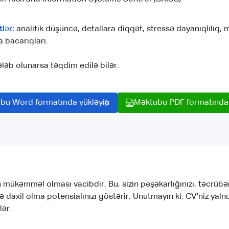
lər:
analitik düşüncə, detallara diqqət, stressə dayanıqlılıq
 bacarıqları.
ləb olunarsa təqdim edilə bilər.
bu Word formatında yükləyin
Məktubu PDF formatında 
mükəmməl olması vacibdir. Bu, sizin peşəkarlığınızı, təcrübənizi
 işə daxil olma potensialınızı göstərir. Unutmayın ki, CV'niz ya
lər.