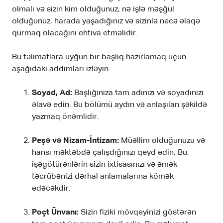
olmalı və sizin kim olduğunuz, nə işlə məşğul
olduğunuz, harada yaşadığınız və sizinlə necə əlaqə
qurmaq olacağını ehtiva etməlidir.
Bu təlimatlara uyğun bir başlıq hazırlamaq üçün
aşağıdakı addımları izləyin:
Soyad, Ad:
Başlığınıza tam adınızı və soyadınızı
əlavə edin. Bu bölümü aydın və anlaşılan şəkildə
yazmaq önəmlidir.
Peşə və Nizam-İntizam:
Müəllim olduğunuzu və
hansı məktəbdə çalışdığınızı qeyd edin. Bu,
işəgötürənlərin sizin ixtisasınızı və əmək
təcrübənizi dərhal anlamalarına kömək
edəcəkdir.
Poçt Ünvanı:
Sizin fiziki mövqeyinizi göstərən