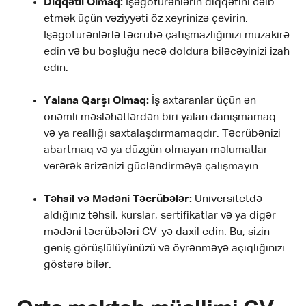
Diqqətli Olmaq:
İşəgötürənlərin diqqətini cəlb
etmək üçün vəziyyəti öz xeyrinizə çevirin.
İşəgötürənlərlə təcrübə çatışmazlığınızı müzakirə
edin və bu boşluğu necə doldura biləcəyinizi izah
edin.
Yalana Qarşı Olmaq:
İş axtaranlar üçün ən
önəmli məsləhətlərdən biri yalan danışmamaq
və ya reallığı saxtalaşdırmamaqdır. Təcrübənizi
abartmaq və ya düzgün olmayan məlumatlar
verərək ərizənizi gücləndirməyə çalışmayın.
Təhsil və Mədəni Təcrübələr:
Universitetdə
aldığınız təhsil, kurslar, sertifikatlar və ya digər
mədəni təcrübələri CV-yə daxil edin. Bu, sizin
geniş görüşlülüyünüzü və öyrənməyə açıqlığınızı
göstərə bilər.