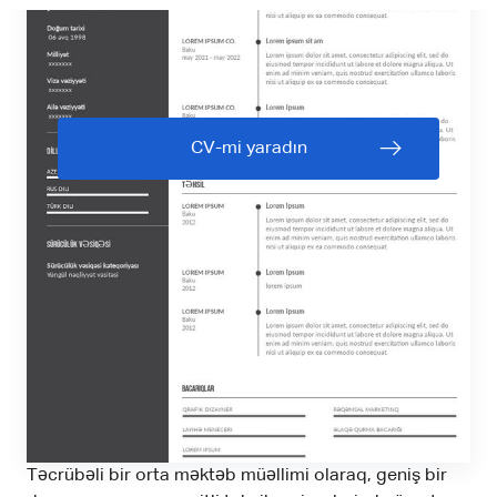
CV-mi yaradın
Təcrübəli bir orta məktəb müəllimi olaraq, geniş bir