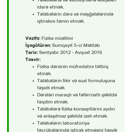
Tələbələrlə və valideynlərlə əlaqələri
idarə etmək.
Tələbələrin dərs və məşğələlərində
iştirakını təmin etmək.
Vəzifə:
Fizika müəllimi
İşəgötürən:
Sumqayıt 5-ci Məktəb
Tarix:
Sentyabr 2012 - Avqust 2016
Təsvir:
Fizika dərsinin müfredatını tətbiq
etmək.
Tələbələrin fikir və sual formuluşuna
təşvik etmək.
Dərsləri maraqlı və təfərrüatlı şəkildə
təqdim etmək.
Tələbələrə fizika konseptlərini aydın
və anlaşılmaz şəkildə izah etmək.
Tələbələrin laboratoriya
təcrübələrində iştirak etməsini təşvik