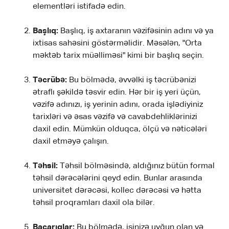
elementləri istifadə edin.
Başlıq:
Başlıq, iş axtaranın vəzifəsinin adını və ya
ixtisas sahəsini göstərməlidir. Məsələn, "Orta
məktəb tarix müəlliməsi" kimi bir başlıq seçin.
Təcrübə:
Bu bölmədə, əvvəlki iş təcrübənizi
ətraflı şəkildə təsvir edin. Hər bir iş yeri üçün,
vəzifə adınızı, iş yerinin adını, orada işlədiyiniz
tarixləri və əsas vəzifə və cavabdehliklərinizi
daxil edin. Mümkün olduqca, ölçü və nəticələri
daxil etməyə çalışın.
Təhsil:
Təhsil bölməsində, aldığınız bütün formal
təhsil dərəcələrini qeyd edin. Bunlar arasında
universitet dərəcəsi, kollec dərəcəsi və hətta
təhsil proqramları daxil ola bilər.
Bacarıqlar:
Bu bölmədə, işinizə uyğun olan və