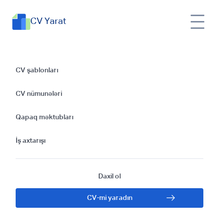
CV Yarat
Orta məktəb
CV şablonları
müəllimi üçün uğurlu
CV nümunələri
CV yazmaq: Rehber
Qapaq məktubları
İş axtarışı
Daxil ol
CV-mi yaradın