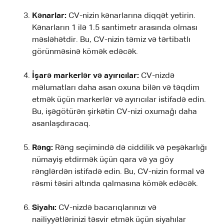
Kənarlar:
CV-nizin kənarlarına diqqət yetirin.
Kənarların 1 ilə 1.5 santimetr arasında olması
məsləhətdir. Bu, CV-nizin təmiz və tərtibatlı
görünməsinə kömək edəcək.
İşarə markerlər və ayırıcılar:
CV-nizdə
məlumatları daha asan oxuna bilən və təqdim
etmək üçün markerlər və ayırıcılar istifadə edin.
Bu, işəgötürən şirkətin CV-nizi oxumağı daha
asanlaşdıracaq.
Rəng:
Rəng seçimində də ciddilik və peşəkarlığı
nümayiş etdirmək üçün qara və ya göy
rənglərdən istifadə edin. Bu, CV-nizin formal və
rəsmi təsiri altında qalmasına kömək edəcək.
Siyahı:
CV-nizdə bacarıqlarınızı və
nailiyyətlərinizi təsvir etmək üçün siyahılar