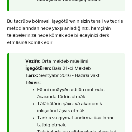
Bu təcrübə bölməsi, işəgötürənin sizin təhsil və tədris
metodlarından necə yaxşı anladığınızı, həmçinin
tələbələrinizə necə kömək edə biləcəyinizi dərk
etməsinə kömək edir.
Vəzifə:
Orta məktəb müəllimi
İşəgötürən:
Bakı 21-ci Məktəb
Tarix:
Sentyabr 2016 - Hazırkı vaxt
Təsvir:
Fənni müəyyən edilən müfredat
əsasında tədris etmək.
Tələbələrin şəxsi və akademik
inkişafını təşvik etmək.
Tədris və qiymətləndirmə üsullarını
tətbiq etmək.