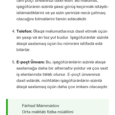
tam poçt ünvanınızı daxil edin. Bu məlumat,
işəgötürənin sizinlə şəxsi görüş keçirmək istəyib-
istəmədiklərini və ya sizin yerinizə necə çatmaq
olacağını bilmələrini təmin edəcəkdir.
Telefon:
Əlaqə məlumatlarınızı daxil etmək üçün
ən yaxşı və ən tez yol budur. İşəgötürənlər sizinlə
əlaqə saxlamaq üçün bu nömrəni istifadə edə
bilərlər.
E-poçt Ünvanı:
Bu, işəgötürənlərin sizinlə əlaqə
saxlamağa daha bir alternativ yoldur və çox vaxt
iş elanlarında tələb olunur. E-poçt ünvanınızı
daxil edərək, möhtələn işəgötürənlərin sizinlə
əlaqə saxlamaq üçün daha çox imkanı olacaqdır.
Fərhad Məmmədov
Orta məktəb fizika müəllimi