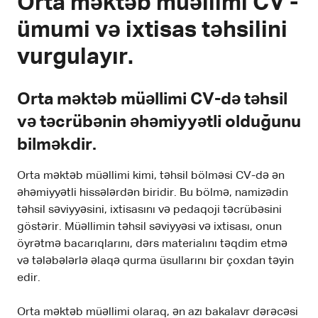
Orta məktəb müəllimi CV -
ümumi və ixtisas təhsilini
vurgulayır.
Orta məktəb müəllimi CV-də təhsil
və təcrübənin əhəmiyyətli olduğunu
bilməkdir.
Orta məktəb müəllimi kimi, təhsil bölməsi CV-də ən
əhəmiyyətli hissələrdən biridir. Bu bölmə, namizədin
təhsil səviyyəsini, ixtisasını və pedaqoji təcrübəsini
göstərir. Müəllimin təhsil səviyyəsi və ixtisası, onun
öyrətmə bacarıqlarını, dərs materialını təqdim etmə
və tələbələrlə əlaqə qurma üsullarını bir çoxdan təyin
edir.
Orta məktəb müəllimi olaraq, ən azı bakalavr dərəcəsi