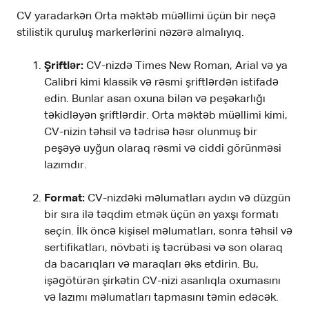
CV yaradarkən Orta məktəb müəllimi üçün bir neçə
stilistik quruluş markerlərini nəzərə almalıyıq.
Şriftlər:
CV-nizdə Times New Roman, Arial və ya
Calibri kimi klassik və rəsmi şriftlərdən istifadə
edin. Bunlar asan oxuna bilən və peşəkarlığı
təkidləyən şriftlərdir. Orta məktəb müəllimi kimi,
CV-nizin təhsil və tədrisə həsr olunmuş bir
peşəyə uyğun olaraq rəsmi və ciddi görünməsi
lazımdır.
Format:
CV-nizdəki məlumatları aydın və düzgün
bir sıra ilə təqdim etmək üçün ən yaxşı formatı
seçin. İlk öncə kişisel məlumatları, sonra təhsil və
sertifikatları, növbəti iş təcrübəsi və son olaraq
da bacarıqları və maraqları əks etdirin. Bu,
işəgötürən şirkətin CV-nizi asanlıqla oxumasını
və lazımı məlumatları tapmasını təmin edəcək.