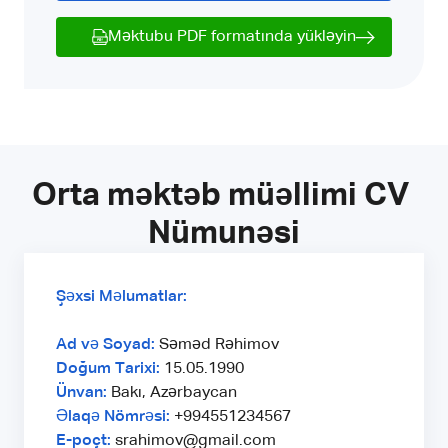
Məktubu PDF formatında yükləyin
Orta məktəb müəllimi CV 
Nümunəsi
Şəxsi Məlumatlar:
Ad və Soyad:
Səməd Rəhimov
Doğum Tarixi:
15.05.1990
Ünvan:
Bakı, Azərbaycan
Əlaqə Nömrəsi:
+994551234567
E-poçt:
srahimov@gmail.com