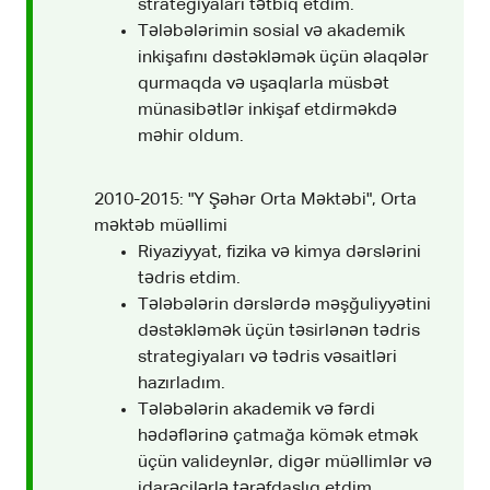
strategiyaları tətbiq etdim.
Tələbələrimin sosial və akademik
inkişafını dəstəkləmək üçün əlaqələr
qurmaqda və uşaqlarla müsbət
münasibətlər inkişaf etdirməkdə
məhir oldum.
2010-2015: "Y Şəhər Orta Məktəbi", Orta
məktəb müəllimi
Riyaziyyat, fizika və kimya dərslərini
tədris etdim.
Tələbələrin dərslərdə məşğuliyyətini
dəstəkləmək üçün təsirlənən tədris
strategiyaları və tədris vəsaitləri
hazırladım.
Tələbələrin akademik və fərdi
hədəflərinə çatmağa kömək etmək
üçün valideynlər, digər müəllimlər və
idarəçilərlə tərəfdaşlıq etdim.