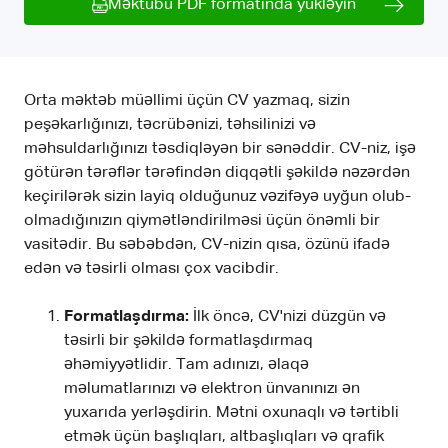
Məktubu PDF formatında yükləyin
Orta məktəb müəllimi üçün CV yazmaq, sizin
peşəkarlığınızı, təcrübənizi, təhsilinizi və
məhsuldarlığınızı təsdiqləyən bir sənəddir. CV-niz, işə
götürən tərəflər tərəfindən diqqətli şəkildə nəzərdən
keçirilərək sizin layiq olduğunuz vəzifəyə uyğun olub-
olmadığınızın qiymətləndirilməsi üçün önəmli bir
vasitədir. Bu səbəbdən, CV-nizin qısa, özünü ifadə
edən və təsirli olması çox vacibdir.
Formatlaşdırma:
İlk öncə, CV'nizi düzgün və
təsirli bir şəkildə formatlaşdırmaq
əhəmiyyətlidir. Tam adınızı, əlaqə
məlumatlarınızı və elektron ünvanınızı ən
yuxarıda yerləşdirin. Mətni oxunaqlı və tərtibli
etmək üçün başlıqları, altbaşlıqları və qrafik