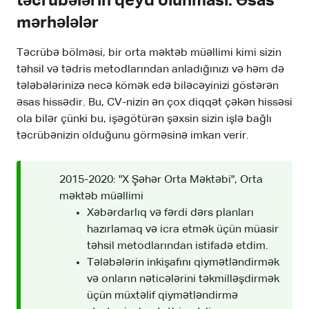
təcrübələrin qeyd olunması: Əsas
mərhələlər
Təcrübə bölməsi, bir orta məktəb müəllimi kimi sizin
təhsil və tədris metodlarından anladığınızı və həm də
tələbələrinizə necə kömək edə biləcəyinizi göstərən
əsas hissədir. Bu, CV-nizin ən çox diqqət çəkən hissəsi
ola bilər çünki bu, işəgötürən şəxsin sizin işlə bağlı
təcrübənizin olduğunu görməsinə imkan verir.
2015-2020: "X Şəhər Orta Məktəbi", Orta
məktəb müəllimi
Xəbərdarlıq və fərdi dərs planları
hazırlamaq və icra etmək üçün müasir
təhsil metodlarından istifadə etdim.
Tələbələrin inkişafını qiymətləndirmək
və onların nəticələrini təkmilləşdirmək
üçün müxtəlif qiymətləndirmə