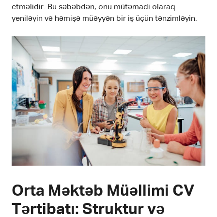
etməlidir. Bu səbəbdən, onu mütəmadi olaraq
yeniləyin və həmişə müəyyən bir iş üçün tənzimləyin.
Orta Məktəb Müəllimi CV
Tərtibatı: Struktur və