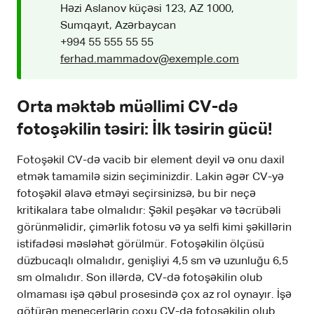
Həzi Aslanov küçəsi 123, AZ 1000,
Sumqayıt, Azərbaycan
+994 55 555 55 55
ferhad.mammadov@exemple.com
Orta məktəb müəllimi CV-də
fotoşəkilin təsiri: İlk təsirin gücü!
Fotoşəkil CV-də vacib bir element deyil və onu daxil
etmək tamamilə sizin seçiminizdir. Lakin əgər CV-yə
fotoşəkil əlavə etməyi seçirsinizsə, bu bir neçə
kritikalara tabe olmalıdır: Şəkil peşəkar və təcrübəli
görünməlidir, çimərlik fotosu və ya selfi kimi şəkillərin
istifadəsi məsləhət görülmür. Fotoşəkilin ölçüsü
düzbucaqlı olmalıdır, genişliyi 4,5 sm və uzunluğu 6,5
sm olmalıdır. Son illərdə, CV-də fotoşəkilin olub
olmaması işə qəbul prosesində çox az rol oynayır. İşə
götürən menecerlərin çoxu CV-də fotoşəkilin olub