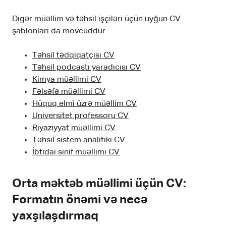
Digər müəllim və təhsil işçiləri üçün uyğun CV
şablonları da mövcuddur.
Təhsil tədqiqatçısı CV
Təhsil podcastı yaradıcısı CV
Kimya müəllimi CV
Fəlsəfə müəllimi CV
Hüquq elmi üzrə müəllim CV
Universitet professoru CV
Riyaziyyat müəllimi CV
Təhsil sistem analitiki CV
İbtidai sinif müəllimi CV
Orta məktəb müəllimi üçün CV:
Formatın önəmi və necə
yaxşılaşdırmaq