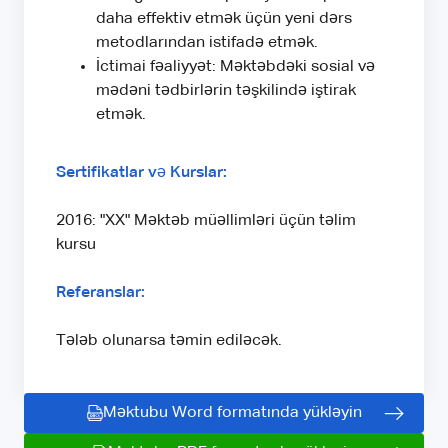
daha effektiv etmək üçün yeni dərs
metodlarından istifadə etmək.
İctimai fəaliyyət: Məktəbdəki sosial və
mədəni tədbirlərin təşkilində iştirak
etmək.
Sertifikatlar və Kurslar:
2016: "XX" Məktəb müəllimləri üçün təlim
kursu
Referanslar:
Tələb olunarsa təmin ediləcək.
Məktubu Word formatında yükləyin