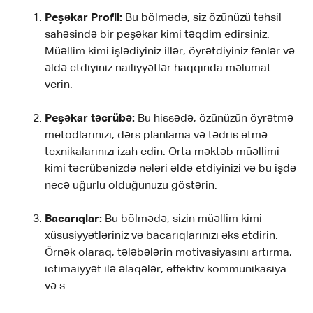
Peşəkar Profil:
Bu bölmədə, siz özünüzü təhsil
sahəsində bir peşəkar kimi təqdim edirsiniz.
Müəllim kimi işlədiyiniz illər, öyrətdiyiniz fənlər və
əldə etdiyiniz nailiyyətlər haqqında məlumat
verin.
Peşəkar təcrübə:
Bu hissədə, özünüzün öyrətmə
metodlarınızı, dərs planlama və tədris etmə
texnikalarınızı izah edin. Orta məktəb müəllimi
kimi təcrübənizdə nələri əldə etdiyinizi və bu işdə
necə uğurlu olduğunuzu göstərin.
Bacarıqlar:
Bu bölmədə, sizin müəllim kimi
xüsusiyyətləriniz və bacarıqlarınızı əks etdirin.
Örnək olaraq, tələbələrin motivasiyasını artırma,
ictimaiyyət ilə əlaqələr, effektiv kommunikasiya
və s.