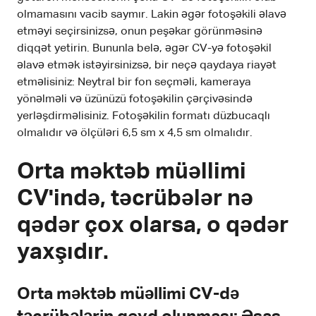
olmamasını vacib saymır. Lakin əgər fotoşəkili əlavə
etməyi seçirsinizsə, onun peşəkar görünməsinə
diqqət yetirin. Bununla belə, əgər CV-yə fotoşəkil
əlavə etmək istəyirsinizsə, bir neçə qaydaya riayət
etməlisiniz: Neytral bir fon seçməli, kameraya
yönəlməli və üzünüzü fotoşəkilin çərçivəsində
yerləşdirməlisiniz. Fotoşəkilin formatı düzbucaqlı
olmalıdır və ölçüləri 6,5 sm x 4,5 sm olmalıdır.
Orta məktəb müəllimi
CV'ində, təcrübələr nə
qədər çox olarsa, o qədər
yaxşıdır.
Orta məktəb müəllimi CV-də