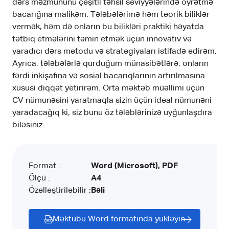
dərs məzmununu çeşitli təhsil seviyyələrində öyrətmə
bacarığına malikəm. Tələbələrimə həm teorik biliklər
vermək, həm də onların bu bilikləri praktiki həyatda
tətbiq etmələrini təmin etmək üçün innovativ və
yaradıcı dərs metodu və strategiyaları istifadə edirəm.
Ayrıca, tələbələrlə qurduğum münasibətlərə, onların
fərdi inkişafına və sosial bacarıqlarının artırılmasına
xüsusi diqqət yetirirəm. Orta məktəb müəllimi üçün
CV nümunəsini yaratmaqla sizin üçün ideal nümunəni
yaradacağıq ki, siz bunu öz tələblərinizə uyğunlaşdıra
biləsiniz.
Format :
Word (Microsoft), PDF
Ölçü :
A4
Özelleştirilebilir :
Bəli
Məktubu Word formatında yükləyin