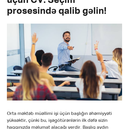
üçün CV: Seçim
prosesində qalib gəlin!
Orta məktəb müəllimi işi üçün başlığın əhəmiyyəti
yüksəktir, çünki bu, işəgötürənlərin ilk dəfə sizin
haqqınızda məlumat alacağı yerdir. Başlıq aydın