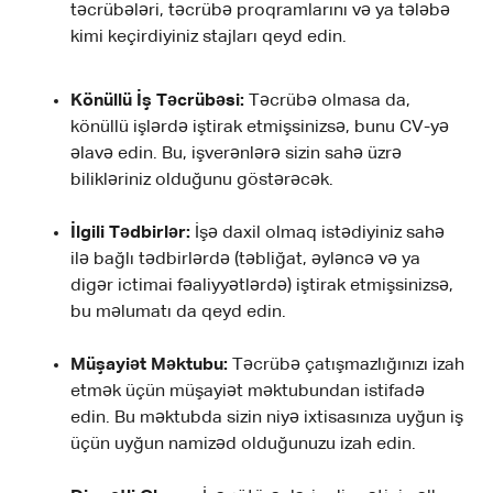
təcrübələri, təcrübə proqramlarını və ya tələbə
kimi keçirdiyiniz stajları qeyd edin.
Könüllü İş Təcrübəsi:
Təcrübə olmasa da,
könüllü işlərdə iştirak etmişsinizsə, bunu CV-yə
əlavə edin. Bu, işverənlərə sizin sahə üzrə
bilikləriniz olduğunu göstərəcək.
İlgili Tədbirlər:
İşə daxil olmaq istədiyiniz sahə
ilə bağlı tədbirlərdə (təbliğat, əyləncə və ya
digər ictimai fəaliyyətlərdə) iştirak etmişsinizsə,
bu məlumatı da qeyd edin.
Müşayiət Məktubu:
Təcrübə çatışmazlığınızı izah
etmək üçün müşayiət məktubundan istifadə
edin. Bu məktubda sizin niyə ixtisasınıza uyğun iş
üçün uyğun namizəd olduğunuzu izah edin.