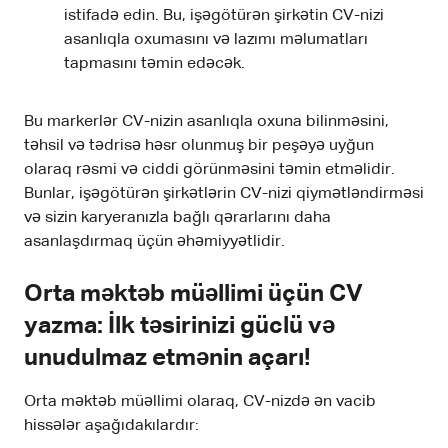
istifadə edin. Bu, işəgötürən şirkətin CV-nizi
asanlıqla oxumasını və lazımı məlumatları
tapmasını təmin edəcək.
Bu markerlər CV-nizin asanlıqla oxuna bilinməsini,
təhsil və tədrisə həsr olunmuş bir peşəyə uyğun
olaraq rəsmi və ciddi görünməsini təmin etməlidir.
Bunlar, işəgötürən şirkətlərin CV-nizi qiymətləndirməsi
və sizin karyeranızla bağlı qərarlarını daha
asanlaşdırmaq üçün əhəmiyyətlidir.
Orta məktəb müəllimi üçün CV
yazma: İlk təsirinizi güclü və
unudulmaz etmənin açarı!
Orta məktəb müəllimi olaraq, CV-nizdə ən vacib
hissələr aşağıdakılardır: