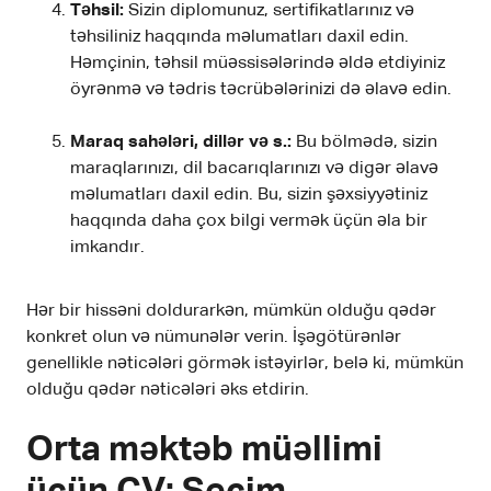
Təhsil:
Sizin diplomunuz, sertifikatlarınız və
təhsiliniz haqqında məlumatları daxil edin.
Həmçinin, təhsil müəssisələrində əldə etdiyiniz
öyrənmə və tədris təcrübələrinizi də əlavə edin.
Maraq sahələri, dillər və s.:
Bu bölmədə, sizin
maraqlarınızı, dil bacarıqlarınızı və digər əlavə
məlumatları daxil edin. Bu, sizin şəxsiyyətiniz
haqqında daha çox bilgi vermək üçün əla bir
imkandır.
Hər bir hissəni doldurarkən, mümkün olduğu qədər
konkret olun və nümunələr verin. İşəgötürənlər
genellikle nəticələri görmək istəyirlər, belə ki, mümkün
olduğu qədər nəticələri əks etdirin.
Orta məktəb müəllimi