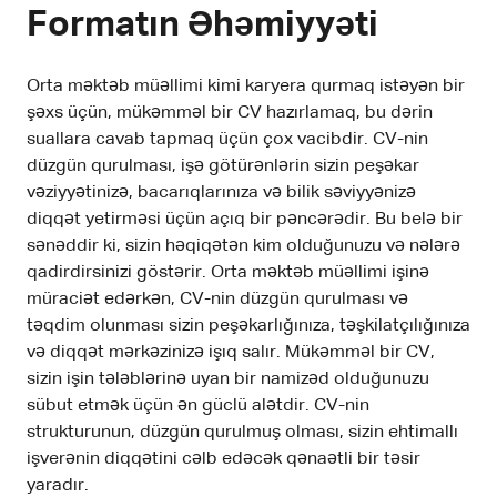
Formatın Əhəmiyyəti
Orta məktəb müəllimi kimi karyera qurmaq istəyən bir
şəxs üçün, mükəmməl bir CV hazırlamaq, bu dərin
suallara cavab tapmaq üçün çox vacibdir. CV-nin
düzgün qurulması, işə götürənlərin sizin peşəkar
vəziyyətinizə, bacarıqlarınıza və bilik səviyyənizə
diqqət yetirməsi üçün açıq bir pəncərədir. Bu belə bir
sənəddir ki, sizin həqiqətən kim olduğunuzu və nələrə
qadirdirsinizi göstərir. Orta məktəb müəllimi işinə
müraciət edərkən, CV-nin düzgün qurulması və
təqdim olunması sizin peşəkarlığınıza, təşkilatçılığınıza
və diqqət mərkəzinizə işıq salır. Mükəmməl bir CV,
sizin işin tələblərinə uyan bir namizəd olduğunuzu
sübut etmək üçün ən güclü alətdir. CV-nin
strukturunun, düzgün qurulmuş olması, sizin ehtimallı
işverənin diqqətini cəlb edəcək qənaətli bir təsir
yaradır.