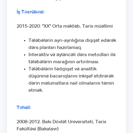
İş Təcrübəsi:
2015-2020: "XX" Orta məktəb, Tarix müəllimi
Tələbələrin ayrı-ayrılığına diqqət edərək
dərs planları hazırlamaq.
İnteraktiv və əyləncəli dərs metodları ilə
tələbələrin marağının artırılması.
Tələbələrin tədqiqat və analitik
düşünmə bacarıqlarını inkişaf etdirərək
dərin məlumatlara nail olmalarını təmin
etmək.
Təhsil:
2008-2012: Bakı Dövlət Universiteti, Tarix
Fakültəsi (Bakalavr)