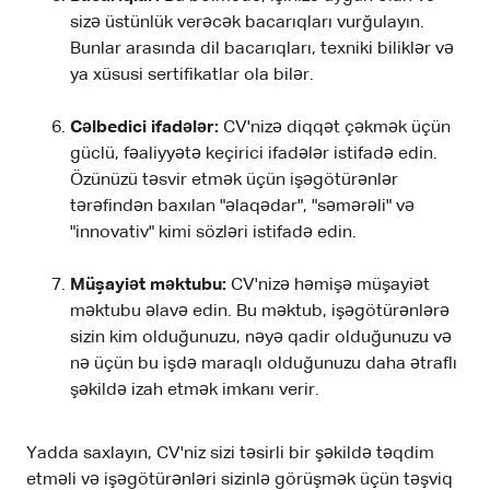
sizə üstünlük verəcək bacarıqları vurğulayın.
Bunlar arasında dil bacarıqları, texniki biliklər və
ya xüsusi sertifikatlar ola bilər.
Cəlbedici ifadələr:
CV'nizə diqqət çəkmək üçün
güclü, fəaliyyətə keçirici ifadələr istifadə edin.
Özünüzü təsvir etmək üçün işəgötürənlər
tərəfindən baxılan "əlaqədar", "səmərəli" və
"innovativ" kimi sözləri istifadə edin.
Müşayiət məktubu:
CV'nizə həmişə müşayiət
məktubu əlavə edin. Bu məktub, işəgötürənlərə
sizin kim olduğunuzu, nəyə qadir olduğunuzu və
nə üçün bu işdə maraqlı olduğunuzu daha ətraflı
şəkildə izah etmək imkanı verir.
Yadda saxlayın, CV'niz sizi təsirli bir şəkildə təqdim
etməli və işəgötürənləri sizinlə görüşmək üçün təşviq