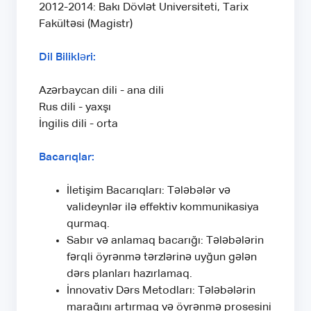
2012-2014: Bakı Dövlət Universiteti, Tarix
Fakültəsi (Magistr)
Dil Bilikləri:
Azərbaycan dili - ana dili
Rus dili - yaxşı
İngilis dili - orta
Bacarıqlar:
İletişim Bacarıqları: Tələbələr və
valideynlər ilə effektiv kommunikasiya
qurmaq.
Sabır və anlamaq bacarığı: Tələbələrin
fərqli öyrənmə tərzlərinə uyğun gələn
dərs planları hazırlamaq.
İnnovativ Dərs Metodları: Tələbələrin
marağını artırmaq və öyrənmə prosesini