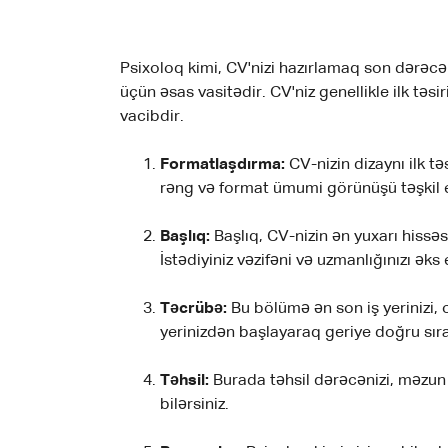
Psixoloq kimi, CV'nizi hazırlamaq son dərəcə v
üçün əsas vasitədir. CV'niz genellikle ilk tə
vacibdir.
Formatlaşdırma:
CV-nizin dizaynı ilk tə
rəng və format ümumi görünüşü təşkil etm
Başlıq:
Başlıq, CV-nizin ən yuxarı hissə
İstədiyiniz vəzifəni və uzmanlığınızı əks 
Təcrübə:
Bu bölümə ən son iş yerinizi, o
yerinizdən başlayaraq geriye doğru sıra
Təhsil:
Burada təhsil dərəcənizi, məzun 
bilərsiniz.