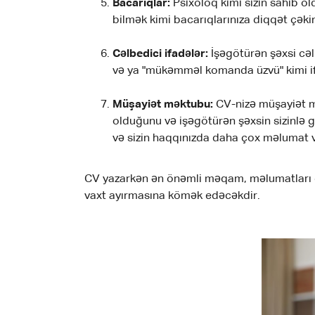
Bacarıqlar:
Psixoloq kimi sizin sahib ol
bilmək kimi bacarıqlarınıza diqqət çəki
Cəlbedici ifadələr:
İşəgötürən şəxsi cəl
və ya "mükəmməl komanda üzvü" kimi ifa
Müşayiət məktubu:
CV-nizə müşayiət mə
olduğunu və işəgötürən şəxsin sizinlə 
və sizin haqqınızda daha çox məlumat v
CV yazarkən ən önəmli məqam, məlumatları dü
vaxt ayırmasına kömək edəcəkdir.