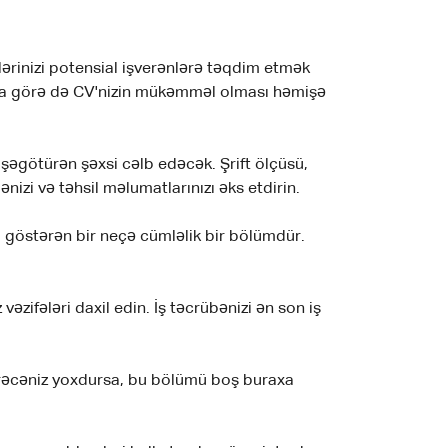
klərinizi potensial işverənlərə təqdim etmək
. Buna görə də CV'nizin mükəmməl olması həmişə
 işəgötürən şəxsi cəlb edəcək. Şrift ölçüsü,
izi və təhsil məlumatlarınızı əks etdirin.
i göstərən bir neçə cümləlik bir bölümdür.
əzifələri daxil edin. İş təcrübənizi ən son iş
dərəcəniz yoxdursa, bu bölümü boş buraxa