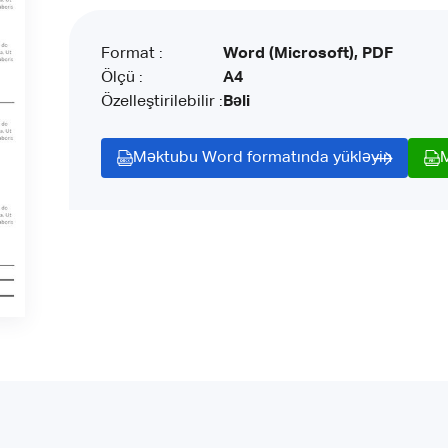
Format :
Word (Microsoft), PDF
Ölçü :
A4
Özelleştirilebilir :
Bəli
Məktubu Word formatında yükləyin