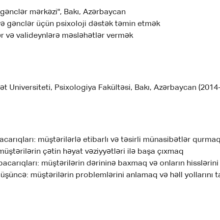
gənclər mərkəzi", Bakı, Azərbaycan
ə gənclər üçün psixoloji dəstək təmin etmək
ər və valideynlərə məsləhətlər vermək
ət Universiteti, Psixologiya Fakültəsi, Bakı, Azərbaycan (2014
bacarıqları: müştərilərlə etibarlı və təsirli münasibətlər qurma
 müştərilərin çətin həyat vəziyyətləri ilə başa çıxmaq
acarıqları: müştərilərin dərininə baxmaq və onların hissləri
düşüncə: müştərilərin problemlərini anlamaq və həll yollarını