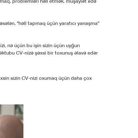
qurmaq, problemləri həll etmək, müşayiət edə
əsələn, "həll tapmaq üçün yaratıcı yanaşma"
i, nə üçün bu işin sizin üçün uyğun
əktubu CV-nizə şəxsi bir toxunuş əlavə edər
əxsin sizin CV-nizi oxumaq üçün daha çox