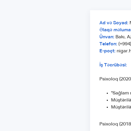
Ad və Soyad:
N
Əlaqə məlumat
Ünvan:
Bakı, A
Telefon:
(+994
E-poçt:
nigar.
İş Təcrübəsi:
Psixoloq (2020 
"Sağlam m
Müştərilə
Müştəril
Psixoloq (2018