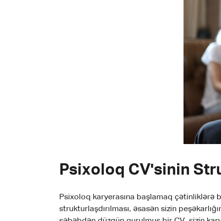
Psixoloq CV'sinin Str
Psixoloq karyerasına başlamaq çətinliklərə ba
strukturlaşdırılması, əsasən sizin peşəkarlığını
səbəbdən düzgün qurulmuş bir CV, sizin karye