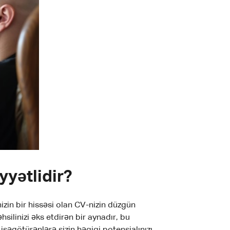
yyətlidir?
izin bir hissəsi olan CV-nizin düzgün
əhsilinizi əks etdirən bir aynadır, bu
şəgötürənlərə sizin həqiqi potensialınızı