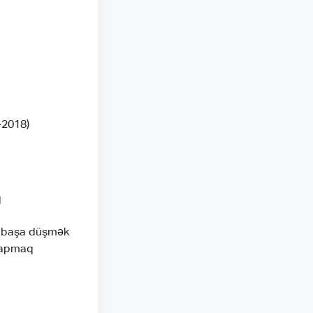
-2018)
q
ni başa düşmək
 tapmaq