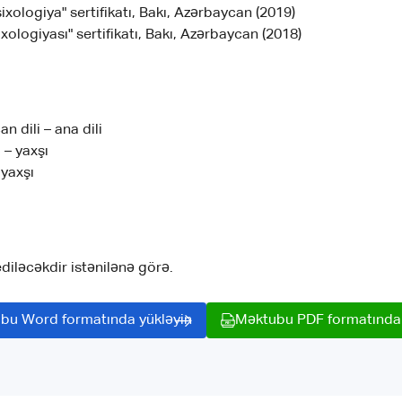
psixologiya" sertifikatı, Bakı, Azərbaycan (2019)
xologiyası" sertifikatı, Bakı, Azərbaycan (2018)
n dili – ana dili
i – yaxşı
 yaxşı
iləcəkdir istənilənə görə.
bu Word formatında yükləyin
Məktubu PDF formatında 