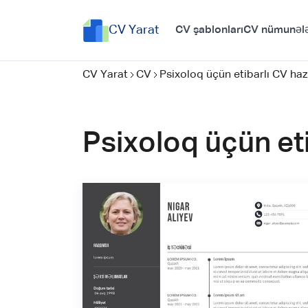
CV Yarat
CV şablonları
CV nümunələ
CV Yarat
CV
Psixoloq üçün etibarlı CV haz
Psixoloq üçün eti