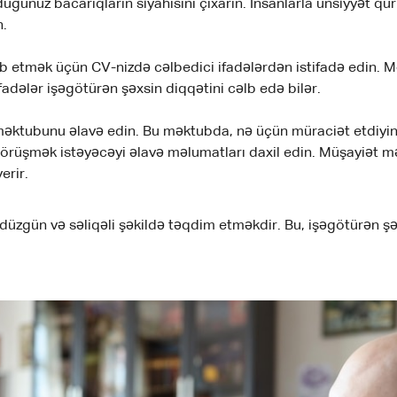
duğunuz bacarıqların siyahısını çıxarın. İnsanlarla ünsiyyət 
n.
b etmək üçün CV-nizdə cəlbedici ifadələrdən istifadə edin. M
dələr işəgötürən şəxsin diqqətini cəlb edə bilər.
ktubunu əlavə edin. Bu məktubda, nə üçün müraciət etdiyiniz
görüşmək istəyəcəyi əlavə məlumatları daxil edin. Müşayiət m
erir.
zgün və səliqəli şəkildə təqdim etməkdir. Bu, işəgötürən ş