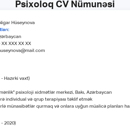
Psixoloq CV Nümunəsi
igar Hüseynova
ları:
zərbaycan
) XX XXX XX XX
huseynova@mail.com
- Hazırki vaxt)
ənlik" psixoloji xidmətlər merkezi, Bakı, Azərbaycan
rə individual və qrup terapiyası təklif etmək
ərlə münasibətlər qurmaq və onlara uyğun müalicə planları h
 - 2020)