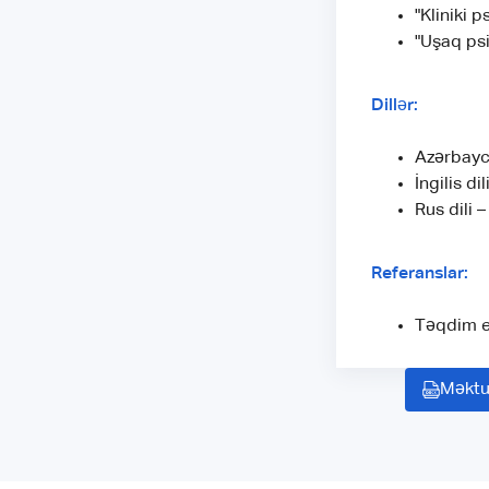
"Kliniki 
"Uşaq psi
Dillər:
Azərbayca
İngilis dil
Rus dili –
Referanslar:
Təqdim ed
Məktu