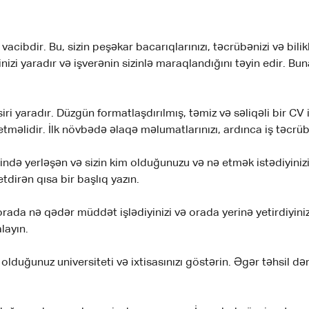
acibdir. Bu, sizin peşəkar bacarıqlarınızı, təcrübənizi və bili
sirinizi yaradır və işverənin sizinlə maraqlandığını təyin edir
siri yaradır. Düzgün formatlaşdırılmış, təmiz və səliqəli bir CV
əlidir. İlk növbədə əlaqə məlumatlarınızı, ardınca iş təcrübən
sində yerləşən və sizin kim olduğunuzu və nə etmək istədiyiniz
etdirən qısa bir başlıq yazın.
rada nə qədər müddət işlədiyinizi və orada yerinə yetirdiyiniz v
layın.
olduğunuz universiteti və ixtisasınızı göstərin. Əgər təhsil 