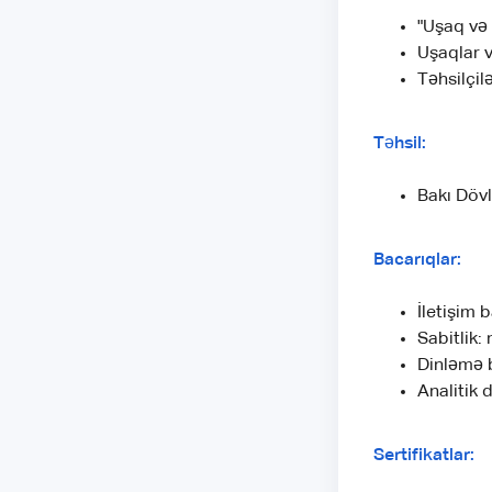
"Uşaq və 
Uşaqlar v
Təhsilçil
Təhsil:
Bakı Dövl
Bacarıqlar:
İletişim 
Sabitlik:
Dinləmə b
Analitik 
Sertifikatlar: