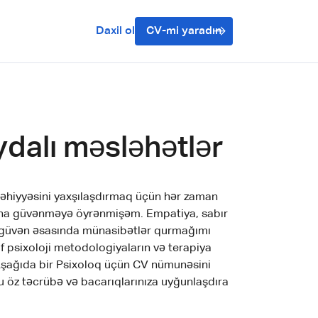
Daxil ol
CV-mi yaradın
ydalı məsləhətlər
 səhiyyəsini yaxşılaşdırmaq üçün hər zaman
arına güvənməyə öyrənmişəm. Empatiya, sabır
ə güvən əsasında münasibətlər qurmağımı
f psixoloji metodologiyaların və terapiya
. Aşağıda bir Psixoloq üçün CV nümunəsini
nu öz təcrübə və bacarıqlarınıza uyğunlaşdıra