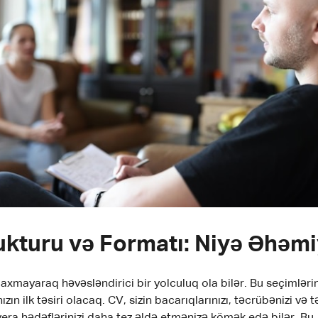
ukturu və Formatı: Niyə Əhəmi
xmayaraq həvəsləndirici bir yolculuq ola bilər. Bu seçimlərin
zın ilk təsiri olacaq. CV, sizin bacarıqlarınızı, təcrübənizi və t
ra hədəflərinizi daha tez əldə etmənizə kömək edə bilər. Bu, i