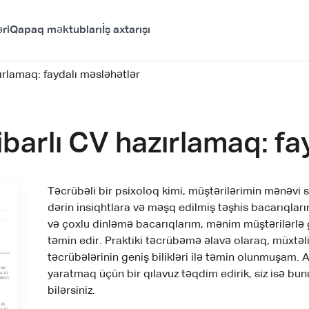
ri
Qapaq məktubları
İş axtarışı
ırlamaq: faydalı məsləhətlər
barlı CV hazırlamaq: fa
Təcrübəli bir psixoloq kimi, müştərilərimin mənəvi
dərin insiqhtlara və məşq edilmiş təşhis bacarıql
və çoxlu dinləmə bacarıqlarım, mənim müştərilərl
təmin edir. Praktiki təcrübəmə əlavə olaraq, müxtəli
təcrübələrinin geniş bilikləri ilə təmin olunmuşam
yaratmaq üçün bir qılavuz təqdim edirik, siz isə bu
bilərsiniz.