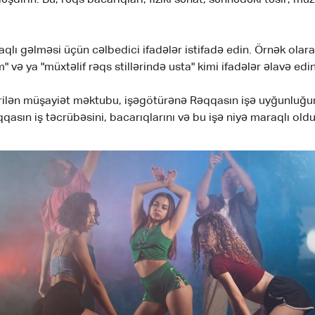
lı gəlməsi üçün cəlbedici ifadələr istifadə edin. Örnək olar
 ya "müxtəlif rəqs stillərində usta" kimi ifadələr əlavə edin
ilən müşayiət məktubu, işəgötürənə Rəqqasın işə uyğunluğunu
asın iş təcrübəsini, bacarıqlarını və bu işə niyə maraqlı old