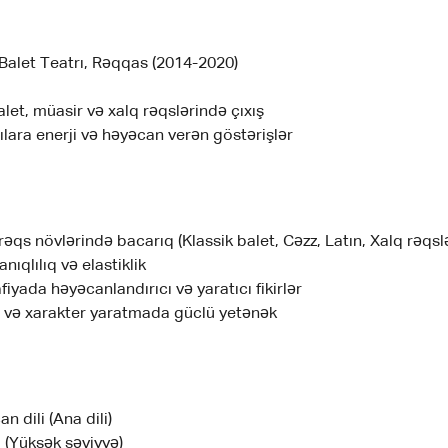
Balet Teatrı, Rəqqas (2014-2020)
alet, müasir və xalq rəqslərində çıxış
ara enerji və həyəcan verən göstərişlər
rəqs növlərində bacarıq (Klassik balet, Cəzz, Latın, Xalq rəqslə
anıqlılıq və elastiklik
iyada həyəcanlandırıcı və yaratıcı fikirlər
a və xarakter yaratmada güclü yetənək
n dili (Ana dili)
li (Yüksək səviyyə)