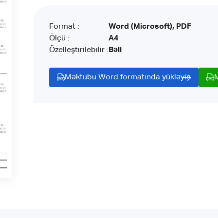
Format :
Word (Microsoft), PDF
Ölçü :
A4
Özelleştirilebilir :
Bəli
Məktubu Word formatında yükləyin