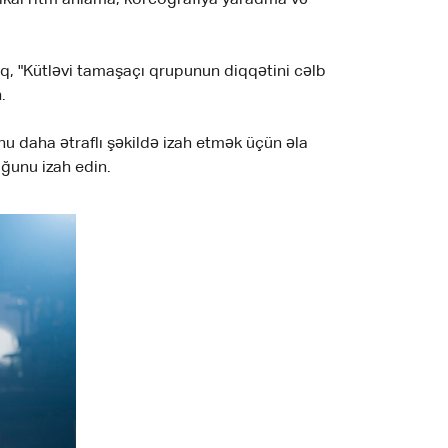
aq, "Kütləvi tamaşaçı qrupunun diqqətini cəlb
.
 daha ətraflı şəkildə izah etmək üçün əla
uğunu izah edin.