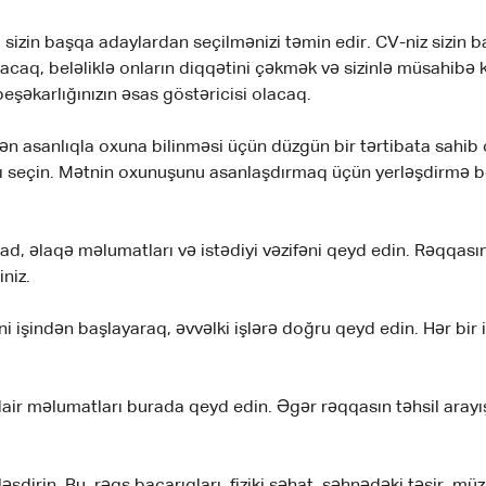
zin başqa adaylardan seçilmənizi təmin edir. CV-niz sizin baca
uyacaq, beləliklə onların diqqətini çəkmək və sizinlə müsahibə
 peşəkarlığınızın əsas göstəricisi olacaq.
ən asanlıqla oxuna bilinməsi üçün düzgün bir tərtibata sahi
atı seçin. Mətnin oxunuşunu asanlaşdırmaq üçün yerləşdirmə bo
ad, əlaqə məlumatları və istədiyi vəzifəni qeyd edin. Rəqqasın
niz.
 işindən başlayaraq, əvvəlki işlərə doğru qeyd edin. Hər bir iş 
ir məlumatları burada qeyd edin. Əgər rəqqasın təhsil arayış
əşdirin. Bu, rəqs bacarıqları, fiziki səhat, səhnədəki təsir, m