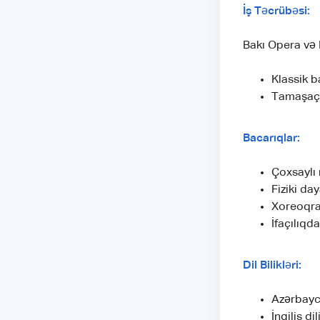
İş Təcrübəsi:
Bakı Opera və 
Klassik b
Tamaşaçıl
Bacarıqlar:
Çoxsaylı 
Fiziki day
Xoreoqraf
İfaçılıqd
Dil Bilikləri:
Azərbayca
İngilis di