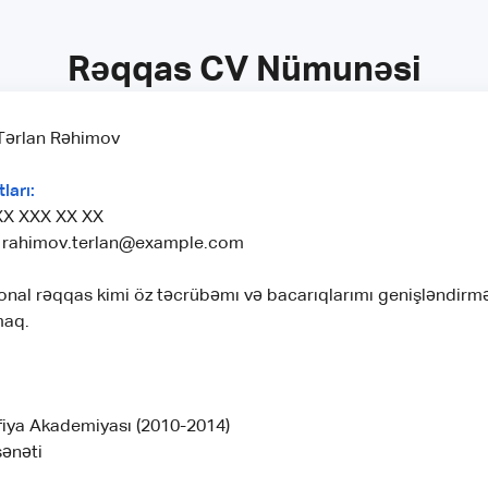
Rəqqas CV Nümunəsi
ərlan Rəhimov
ları:
X XXX XX XX
rahimov.terlan@example.com
onal rəqqas kimi öz təcrübəmı və bacarıqlarımı genişləndirmə
maq.
fiya Akademiyası (2010-2014)
sənəti