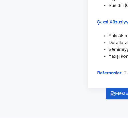
Rus dili (
Şəxsi Xüsusiyy
Yüksək m
Detallara
Səmimiyy
Yaxşı ko
Referanslar:
Tə
Məktu