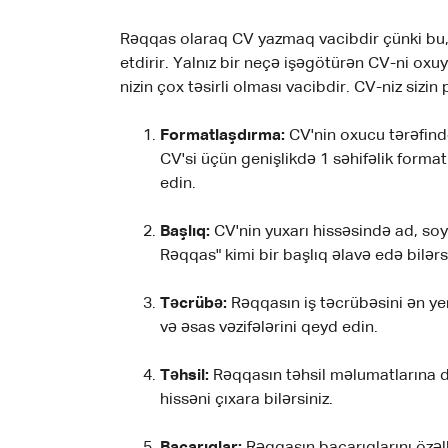
Rəqqas olaraq CV yazmaq vacibdir çünki bu, si
etdirir. Yalnız bir neçə işəgötürən CV-ni ox
nizin çox təsirli olması vacibdir. CV-niz sizin
Formatlaşdırma:
CV'nin oxucu tərəfind
CV'si üçün genişlikdə 1 səhifəlik form
edin.
Başlıq:
CV'nin yuxarı hissəsində ad, soy
Rəqqas" kimi bir başlıq əlavə edə bilərsi
Təcrübə:
Rəqqasın iş təcrübəsini ən yeni
və əsas vəzifələrini qeyd edin.
Təhsil:
Rəqqasın təhsil məlumatlarına da
hissəni çıxara bilərsiniz.
Bacarıqlar:
Rəqqasın bacarıqlarını özəll