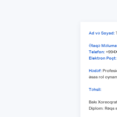
Ad və Soyad:
T
Əlaqə Məlumat
Telefon:
+994X
Elektron Poçt:
Hədəf:
Profesi
əsas rol oyna
Təhsil:
Bakı Xoreoqra
Diplom: Rəqs 