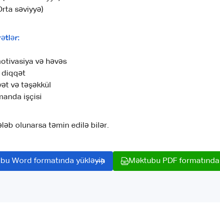
Orta səviyyə)
ətlər:
otivasiya və həvəs
 diqqət
ət və təşəkkül
manda işçisi
ləb olunarsa təmin edilə bilər.
bu Word formatında yükləyin
Məktubu PDF formatında 