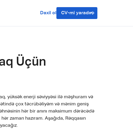
Daxil ol
CV-mi yaradın
maq Üçün
aq, yüksək enerji səviyyəsi ilə məşhuram və
nətində çox təcrübəliyəm və mənim geniş
 səhnəsinin hər bir anını maksimum dərəcədə
n hər zaman hazıram. Aşağıda, Rəqqasın
yacağız.