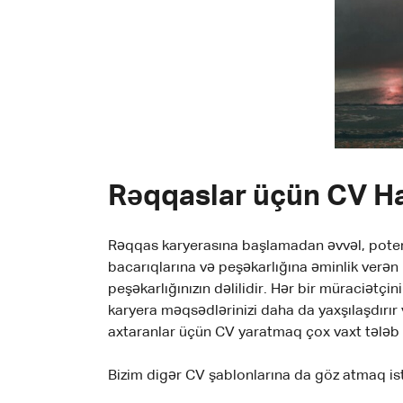
Rəqqaslar üçün CV Ha
Rəqqas karyerasına başlamadan əvvəl, potensi
bacarıqlarına və peşəkarlığına əminlik verən b
peşəkarlığınızın dəlilidir. Hər bir müraciətç
karyera məqsədlərinizi daha da yaxşılaşdırır 
axtaranlar üçün CV yaratmaq çox vaxt tələb ed
Bizim digər CV şablonlarına da göz atmaq istə