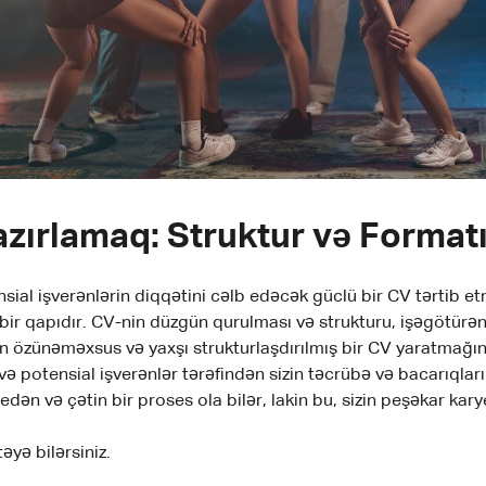
zırlamaq: Struktur və Format
al işverənlərin diqqətini cəlb edəcək güclü bir CV tərtib etm
ir qapıdır. CV-nin düzgün qurulması və strukturu, işəgötürənləri
inin özünəməxsus və yaxşı strukturlaşdırılmış bir CV yaratmağı
və potensial işverənlər tərəfindən sizin təcrübə və bacarıqla
ən və çətin bir proses ola bilər, lakin bu, sizin peşəkar karye
yə bilərsiniz.