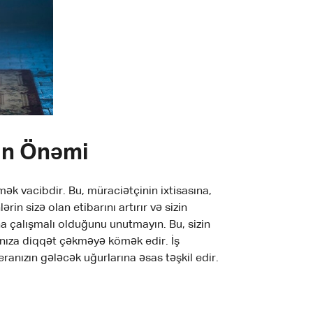
ın Önəmi
ək vacibdir. Bu, müraciətçinin ixtisasına,
n sizə olan etibarını artırır və sizin
na çalışmalı olduğunu unutmayın. Bu, sizin
rınıza diqqət çəkməyə kömək edir. İş
ranızın gələcək uğurlarına əsas təşkil edir.