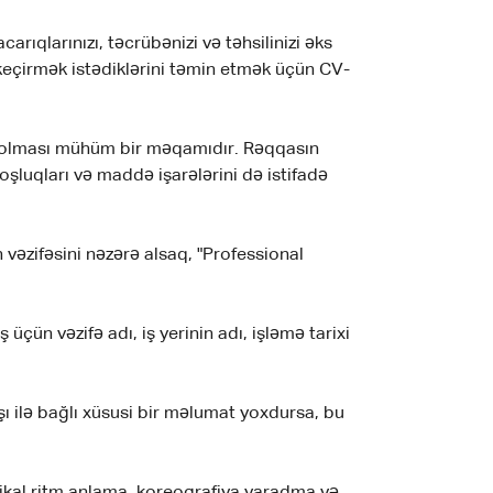
rıqlarınızı, təcrübənizi və təhsilinizi əks
 keçirmək istədiklərini təmin etmək üçün CV-
b olması mühüm bir məqamıdır. Rəqqasın
şluqları və maddə işarələrini də istifadə
 vəzifəsini nəzərə alsaq, "Professional
üçün vəzifə adı, iş yerinin adı, işləmə tarixi
ı ilə bağlı xüsusi bir məlumat yoxdursa, bu
üzikal ritm anlama, koreografiya yaradma və