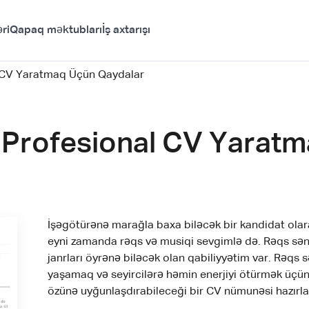
ri
Qapaq məktubları
İş axtarışı
l CV Yaratmaq Üçün Qaydalar
 Profesional CV Yarat
İşəgötürənə marağla baxa biləcək bir kandidat olar
eyni zamanda rəqs və musiqi sevgimlə də. Rəqs sə
janrları öyrənə biləcək olan qabiliyyətim var. Rəqs
yaşamaq və seyircilərə həmin enerjiyi ötürmək üçü
özünə uyğunlaşdırabileceği bir CV nümunəsi hazırla