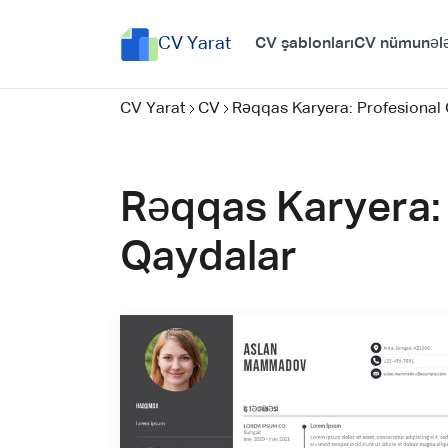
CV Yarat
CV şablonları
CV nümunələ
CV Yarat
CV
Rəqqas Karyera: Profesiona
Rəqqas Karyera:
Qaydalar