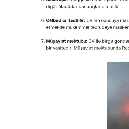
digər əlaqədar bacarıqlar ola bilər.
Cəlbedici ifadələr:
CV'nin oxucuya maraq
etməkdə mükəmməl təcrübəyə malikəm" və
Müşayiət məktubu:
CV ilə birgə göndər
bir vasitədir. Müşayiət məktubunda Rəqq