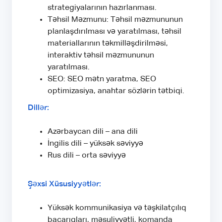
strategiyalarının hazırlanması.
Təhsil Məzmunu: Təhsil məzmununun
planlaşdırılması və yaratılması, təhsil
materiallarının təkmilləşdirilməsi,
interaktiv təhsil məzmununun
yaratılması.
SEO: SEO mətn yaratma, SEO
optimizasiya, anahtar sözlərin tətbiqi.
Dillər:
Azərbaycan dili – ana dili
İngilis dili – yüksək səviyyə
Rus dili – orta səviyyə
Şəxsi Xüsusiyyətlər:
Yüksək kommunikasiya və təşkilatçılıq
bacarıqları, məsuliyyətli, komanda