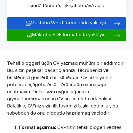
işində təcrübə, inkişaf etməyə açıq.
Məktubu Word formatında yükləyin
Məktubu PDF formatında yükləyin
Təhsil bloggeri üçün CV yazmaq mühüm bir addımdır.
Bu, sizin peşəkar bacarıqlarınızı, təcrübənizi və
biliklərinizi göstərən bir sənəddir. CV'nizin yalnız
potensial işəgötürənlər tərəfindən oxunacağı
unutmayın. Onlar sizin uyğunluğunuzu
qiymətləndirmək üçün CV'nizi istifadə edəcəklər.
Beləliklə, CV'niz sizin ilk təsirinizi təşkil edə bilər, bu
səbəbdən də onu diqqətlə hazırlamaq vacibdir.
Formatlaşdırma:
CV-nizin təhsil blogeri vəzifəsi