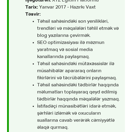
İşəgötürən:
XYZ Eğitim Platformu
Tarix:
Yanvar 2017 - Hazırkı Vaxt
Təsvir:
Təhsil sahəsindəki son yenilikləri,
trendləri və məqalələri təhlil etmək və
blog yazılarına çevirmək.
SEO optimizasiyası ilə məzmun
yaratmaq və sosial media
kanallarında paylaşmaq.
Təhsil sahəsindəki mütəxəssislər ilə
müsahibələr apararaq onların
fikirlərini və təcrübələrini paylaşmaq.
Təhsil sahəsindəki tədbirlər haqqında
məlumatları toplayaraq qeyd edilmiş
tədbirlər haqqında məqalələr yazmaq.
İstifadəçi münasibətləri idarə etmək,
şərhləri izləmək və oxucuların
suallarına cavab verərək cəmiyyətlə
əlaqə qurmaq.