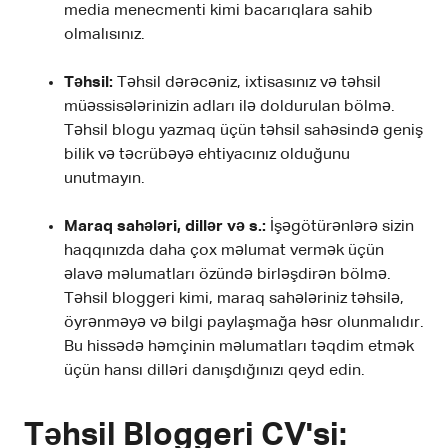
media menecmenti kimi bacarıqlara sahib
olmalısınız.
Təhsil:
Təhsil dərəcəniz, ixtisasınız və təhsil
müəssisələrinizin adları ilə doldurulan bölmə.
Təhsil blogu yazmaq üçün təhsil sahəsində geniş
bilik və təcrübəyə ehtiyacınız olduğunu
unutmayın.
Maraq sahələri, dillər və s.:
İşəgötürənlərə sizin
haqqınızda daha çox məlumat vermək üçün
əlavə məlumatları özündə birləşdirən bölmə.
Təhsil bloggeri kimi, maraq sahələriniz təhsilə,
öyrənməyə və bilgi paylaşmağa həsr olunmalıdır.
Bu hissədə həmçinin məlumatları təqdim etmək
üçün hansı dilləri danışdığınızı qeyd edin.
Təhsil Bloggeri CV'si: