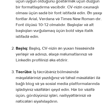
üçün uyğun olduğunu göstərmək üçün düzgün
bir formatlaşdırma vacibdir. CV-nizin oxunaqlı
olması üçün sadə bir font istifadə edin. Ən yaxşı
fontlar Arial, Verdana və Times New Roman-dır.
Font ölçüsü 10-12 olmalıdır. Başlıqlar və alt
başlıqları vurğulamaq üçün bold vəya italik
istifadə edin.
Başlıq:
Başlıq, CV-nizin ən yuxarı hissəsində
yerləşir və adınızı, əlaqə məlumatlarınızı və
LinkedIn profilinizi əks etdirir.
Təcrübə:
İş təcrübəniz bölməsində
məqalələrinizi yazdığınız və təhsil məsələləri ilə
bağlı blog və ya sosial media platformalarında
işlədiyiniz vəzifələri qeyd edin. Hər bir vəzifə
üçün, gördüyünüz işləri, nailiyyətlərinizi və
nəticələri siyahılaşdırın.