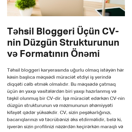
Təhsil Bloggeri Üçün CV-
nin Düzgün Strukturunun
və Formatının Önəmi
Təhsil bloggeri karyerasında uğurlu olmaq istəyən hər
kəsin başlıca məqsədi müraciət etdiyi iş yerində
diqqəti cəlb etmək olmalıdır. Bu məqsədə çatmaq
üçün ən yaxşı vasitələrdən biri yaxşı hazırlanmış və
təşkil olunmuş bir CV-dir. İşə müraciət edərkən CV-nin
düzgün strukturunun və məzmununun əhəmiyyəti
kifayət qədər yüksəkdir. CV, sizin peşəkarlığınızı,
bacarıqlarınızı və təcrübənizi əks etdirməlidir, belə ki,
işverən sizin profilinizi nəzərdən keçirərkən maraqlı və