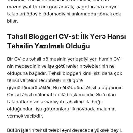
məzuniyyət tarixini göstərərək, işəgötürənə adayın
tələbləri ödəyib-ödəmədiyini anlamaqda kömək edə
bilər.
Təhsil Bloggeri CV-si: İlk Yerə Hansı
Təhsilin Yazılmalı Olduğu
Bir CV-də təhsil bölməsinin yerləşdiyi yer, həmin CV-
nin məqsədinin və işə götürənlərin tələblərinin nə
olduğuna bağlıdır. Təhsil bloggeri kimi, sizi daha çox
təhsil və təlim təcrübələrinizə görə
qiymətləndirəcəklər. Bu səbəbdən, təhsil bloggerinin
CV-si təhsil məlumatları ilə başlamalıdır. Sizə olan
tələbatlarınızın əksəriyyəti təhsiliniz ilə bağlı
olduğundan, işə götürənlərə ilk növbədə məlumat
vermək vacibdir.
Bütün işlərin təhsil tələbi eyni dərəcədə yüksək deyil.