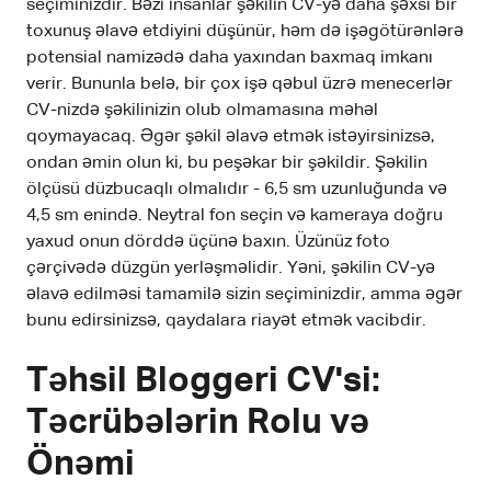
seçiminizdir. Bəzi insanlar şəkilin CV-yə daha şəxsi bir
toxunuş əlavə etdiyini düşünür, həm də işəgötürənlərə
potensial namizədə daha yaxından baxmaq imkanı
verir. Bununla belə, bir çox işə qəbul üzrə menecerlər
CV-nizdə şəkilinizin olub olmamasına məhəl
qoymayacaq. Əgər şəkil əlavə etmək istəyirsinizsə,
ondan əmin olun ki, bu peşəkar bir şəkildir. Şəkilin
ölçüsü düzbucaqlı olmalıdır - 6,5 sm uzunluğunda və
4,5 sm enində. Neytral fon seçin və kameraya doğru
yaxud onun dörddə üçünə baxın. Üzünüz foto
çərçivədə düzgün yerləşməlidir. Yəni, şəkilin CV-yə
əlavə edilməsi tamamilə sizin seçiminizdir, amma əgər
bunu edirsinizsə, qaydalara riayət etmək vacibdir.
Təhsil Bloggeri CV'si:
Təcrübələrin Rolu və
Önəmi