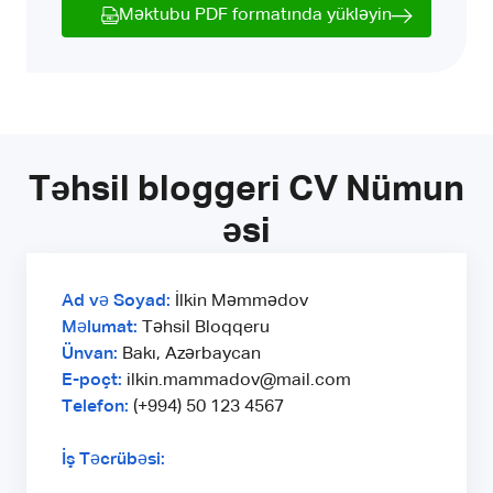
Məktubu PDF formatında yükləyin
Təhsil bloggeri CV Nümun
əsi
Ad və Soyad:
İlkin Məmmədov
Məlumat:
Təhsil Bloqqeru
Ünvan:
Bakı, Azərbaycan
E-poçt:
ilkin.mammadov@mail.com
Telefon:
(+994) 50 123 4567
İş Təcrübəsi: