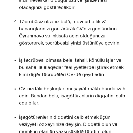
sizin həvəskar olduğunuzu və işinizə həsr
olacağınızı göstərəcəkdir.
Təcrübəsiz olsanız belə, mövcud bilik və
bacarıqlarınızı göstərərək CV'nizi gücləndirin.
Öyrənməyə və inkişafa açıq olduğunuzu
göstərərək, təcrübəsizliyinizi üstünlüyə çevirin.
İş təcrübəsi olmasa belə, təhsil, könüllü işlər və
bu sahə ilə əlaqədar fəaliyyətlərdə iştirak etmək
kimi digər təcrübələri CV-də qeyd edin.
CV-nizdəki boşluqları müşayiət məktubunda izah
edin. Bundan belə, işəgötürənlərin diqqətini cəlb
edə bilər.
İşəgötürənlərin diqqətini cəlb etmək üçün
vəziyyəti öz xeyrinizə dəyişin. Diqqətli olun və
mümkün olan ən yaxşı şəkildə təqdim olun.