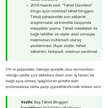
2016-hazırkı vaxt: "Təhsil Gündəmi"
blogu üçün müstəqil təhsil bloggeri.
Təhsil sahəsindəki son xəbərlər,
araşdırmalar və trendlər haqqında
məqalələr yazma. Təhsil məsələləri ilə
bağlı təhlillər və rəylər daxil olmaqla,
məzmunun mütəmadi olaraq
yenilənməsi. (Açar sözlər: təhsil
xəbərləri, tədqiqat, məzmun yaratma).
CV-ni yazaarkən, həmişə spesifik olun və mümkün
olduğu qədər çox detallara daxil olun. İş təsviri ilə
bağlı açıq olmaq, işəgötürən şirkətə sizin
potensialınızı daha yaxşı qiymətləndirmək imkanı verir.
Vəzifə:
Baş Təhsil Bloggeri