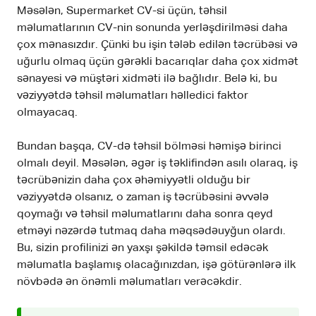
Məsələn, Supermarket CV-si üçün, təhsil
məlumatlarının CV-nin sonunda yerləşdirilməsi daha
çox mənasızdır. Çünki bu işin tələb edilən təcrübəsi və
uğurlu olmaq üçün gərəkli bacarıqlar daha çox xidmət
sənayesi və müştəri xidməti ilə bağlıdır. Belə ki, bu
vəziyyətdə təhsil məlumatları həlledici faktor
olmayacaq.
Bundan başqa, CV-də təhsil bölməsi həmişə birinci
olmalı deyil. Məsələn, əgər iş təklifindən asılı olaraq, iş
təcrübənizin daha çox əhəmiyyətli olduğu bir
vəziyyətdə olsanız, o zaman iş təcrübəsini əvvələ
qoymağı və təhsil məlumatlarını daha sonra qeyd
etməyi nəzərdə tutmaq daha məqsədəuyğun olardı.
Bu, sizin profilinizi ən yaxşı şəkildə təmsil edəcək
məlumatla başlamış olacağınızdan, işə götürənlərə ilk
növbədə ən önəmli məlumatları verəcəkdir.