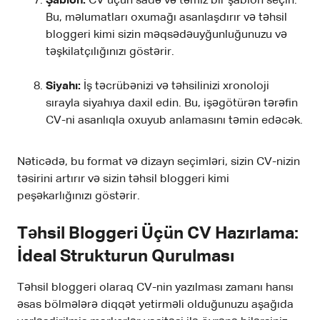
Şablon:
CV üçün sadə və təmiz bir şablon seçin.
Bu, məlumatları oxumağı asanlaşdırır və təhsil
bloggeri kimi sizin məqsədəuyğunluğunuzu və
təşkilatçılığınızı göstərir.
Siyahı:
İş təcrübənizi və təhsilinizi xronoloji
sırayla siyahıya daxil edin. Bu, işəgötürən tərəfin
CV-ni asanlıqla oxuyub anlamasını təmin edəcək.
Nəticədə, bu format və dizayn seçimləri, sizin CV-nizin
təsirini artırır və sizin təhsil bloggeri kimi
peşəkarlığınızı göstərir.
Təhsil Bloggeri Üçün CV Hazırlama:
İdeal Strukturun Qurulması
Təhsil bloggeri olaraq CV-nin yazılması zamanı hansı
əsas bölmələrə diqqət yetirməli olduğunuzu aşağıda