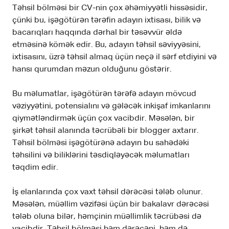
Təhsil bölməsi bir CV-nin çox əhəmiyyətli hissəsidir,
çünki bu, işəgötürən tərəfin adayın ixtisası, bilik və
bacarıqları haqqında dərhal bir təsəvvür əldə
etməsinə kömək edir. Bu, adayın təhsil səviyyəsini,
ixtisasını, üzrə təhsil almaq üçün neçə il sərf etdiyini və
hansı qurumdan məzun olduğunu göstərir.
Bu məlumatlar, işəgötürən tərəfə adayın mövcud
vəziyyətini, potensialını və gələcək inkişaf imkanlarını
qiymətləndirmək üçün çox vacibdir. Məsələn, bir
şirkət təhsil alanında təcrübəli bir blogger axtarır.
Təhsil bölməsi işəgötürənə adayın bu sahədəki
təhsilini və biliklərini təsdiqləyəcək məlumatları
təqdim edir.
İş elanlarında çox vaxt təhsil dərəcəsi tələb olunur.
Məsələn, müəllim vəzifəsi üçün bir bakalavr dərəcəsi
tələb oluna bilər, həmçinin müəllimlik təcrübəsi də
vacibdir. Təhsil bölməsi həm dərəcəni, həm də