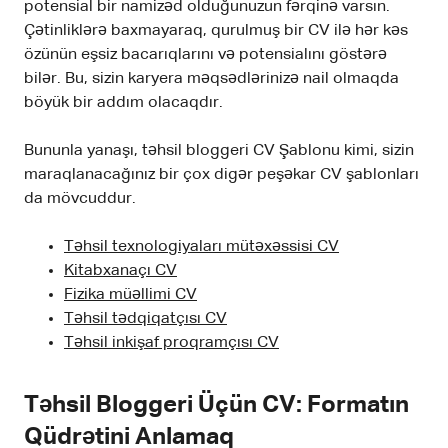
potensial bir namizəd olduğunuzun fərqinə varsın.
Çətinliklərə baxmayaraq, qurulmuş bir CV ilə hər kəs
özünün eşsiz bacarıqlarını və potensialını göstərə
bilər. Bu, sizin karyera məqsədlərinizə nail olmaqda
böyük bir addım olacaqdır.
Bununla yanaşı, təhsil bloggeri CV Şablonu kimi, sizin
maraqlanacağınız bir çox digər peşəkar CV şablonları
da mövcuddur.
Təhsil texnologiyaları mütəxəssisi CV
Kitabxanaçı CV
Fizika müəllimi CV
Təhsil tədqiqatçısı CV
Təhsil inkişaf proqramçısı CV
Təhsil Bloggeri Üçün CV: Formatın
Qüdrətini Anlamaq