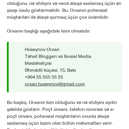
olduğunu, nə etdiyini və necə əlaqə saxlamaq üçün ən
yaxşı üsulu göstərməlidir. Bu, Orxanın potensial
müştəriləri ilə əlaqə qurmaq üçün çox önəmlidir.
Orxanın başlığı aşağıdakı kimi olmalıdır:
Hüseynov Orxan
Təhsil Bloggeri və Sosial Media
Məsləhətçisi
Əhmədli küçəsi, 15, Bakı
+994 55 555 55 55
orxan.huseynov@gmail.com
Bu başlıq, Orxanın kim olduğunu və nə etdiyini aydın
şəkildə göstərir. Poçt ünvanı, telefon nömrəsi və e-
poçt ünvanı, potensial müştərilərin onunla əlaqə
saxlamaq üçün lazım olan bütün məlumatları verir.