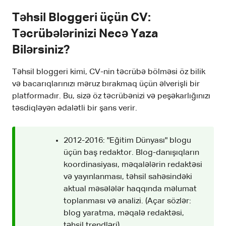
Təhsil Bloggeri üçün CV:
Təcrübələrinizi Necə Yaza
Bilərsiniz?
Təhsil bloggeri kimi, CV-nin təcrübə bölməsi öz bilik
və bacarıqlarınızı məruz bırakmaq üçün əlverişli bir
platformadır. Bu, sizə öz təcrübənizi və peşəkarlığınızı
təsdiqləyən ədalətli bir şans verir.
2012-2016: "Eğitim Dünyası" blogu
üçün baş redaktor. Blog-danışıqların
koordinasiyası, məqalələrin redaktəsi
və yayınlanması, təhsil sahəsindəki
aktual məsələlər haqqında məlumat
toplanması və analizi. (Açar sözlər:
blog yaratma, məqalə redaktəsi,
təhsil trendləri).