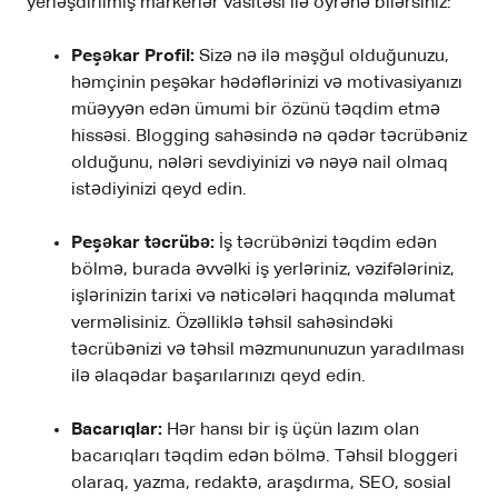
yerləşdirilmiş markerlər vasitəsi ilə öyrənə bilərsiniz:
Peşəkar Profil:
Sizə nə ilə məşğul olduğunuzu,
həmçinin peşəkar hədəflərinizi və motivasiyanızı
müəyyən edən ümumi bir özünü təqdim etmə
hissəsi. Blogging sahəsində nə qədər təcrübəniz
olduğunu, nələri sevdiyinizi və nəyə nail olmaq
istədiyinizi qeyd edin.
Peşəkar təcrübə:
İş təcrübənizi təqdim edən
bölmə, burada əvvəlki iş yerləriniz, vəzifələriniz,
işlərinizin tarixi və nəticələri haqqında məlumat
verməlisiniz. Özəlliklə təhsil sahəsindəki
təcrübənizi və təhsil məzmununuzun yaradılması
ilə əlaqədar başarılarınızı qeyd edin.
Bacarıqlar:
Hər hansı bir iş üçün lazım olan
bacarıqları təqdim edən bölmə. Təhsil bloggeri
olaraq, yazma, redaktə, araşdırma, SEO, sosial