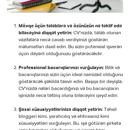
Mövqe üçün tələblərə və özünüzün nə təklif edə
biləcəyinə diqqət yetirin:
CV'nizdə, tələb olunan
vəzifələrə necə cavab verdiyinizi göstərən
məlumatları daxil edin. Bu sizin potensial işverən
üçün dəyərli olduğunuzu göstərəcəkdir.
Professional bacarıqlarınızı vurğulayın:
Bilik və
bacarıqlarınızı sizin üçün ideal namizəd olduğunu
göstərəcək şəkildə təsvir edin. Başqa bir deyişlə,
CV'nizdə nələri bacardığınızı və bu bacarıqların
işinizdə necə tətbiq oluna biləcəyini qeyd edin.
Şəxsi xüsusiyyətlərinizə diqqət yetirin:
Təhsil
bloggeri kimi, yaratıcılıq və ehtirasınız kimi
xüsusiyyətləri vurğulayın. Bu, işə götürən şirkətə