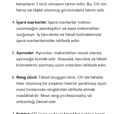
kənarların 1 inch olmasını təmin edin. Bu, CV-nin
təmiz və təşkil olunmuş görünməsini təmin edir.
İşarə markerlər:
İşarə markerlər mətnin
oxunmağını asanlaşdırır və əsas məlumatları
vurğulayır. İş təcrübəsi və təhsil bölmələrində
işarə markerlərindən istifadə edin.
Ayırıcılar:
Ayırıcılar, məlumatları vizual olaraq
ayırmağa kömək edir. Xüsusilə, təcrübə və təhsil
bölmələrini ayırmaq üçün onlardan istifadə edin.
Rəng növü:
Təhsil bloggeri kimi, CV-də təhsilə
həsr olunmuş bir peşənin təsirini yaratmaq üçün
mavi tonlarında rənglərdən istifadə etmək
məsləhətdir. Mavi rəng profesionallıq və
etibarlılığı təmsil edir.