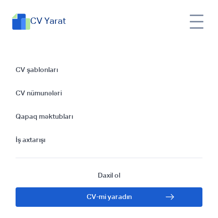
CV Yarat
Təhsil Bloggeri Üçün
CV şablonları
CV Hazırlamaq:
CV nümunələri
Adımlar və
Qapaq məktubları
Nümunələr
İş axtarışı
Daxil ol
CV-mi yaradın