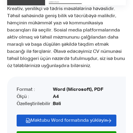
Kreativ, yenilikçi və tədris məsələlərinə həvəslidir.
Təhsil sahəsində geniş bilik və təcrübəyə malikdir,
həmçinin mükəmməl yazı və kommunikasiya
bacarıqları ilə seçilir. Sosial media platformalarında
aktiv olmaq və təhsil məzmununu çalğılandan daha
maraqlı və başa düşülən şəkildə təqdim etmək
bacarığı ilə fərqlənir. Əlavə edəcəyimiz CV nümunəsi
təhsil bloggeri üçün nəzərdə tutulmuşdur, siz isə bunu
öz tələblərinizə uyğunlaşdıra bilərsiniz.
Format :
Word (Microsoft), PDF
Ölçü :
A4
Özelleştirilebilir :
Bəli
Məktubu Word formatında yükləyin