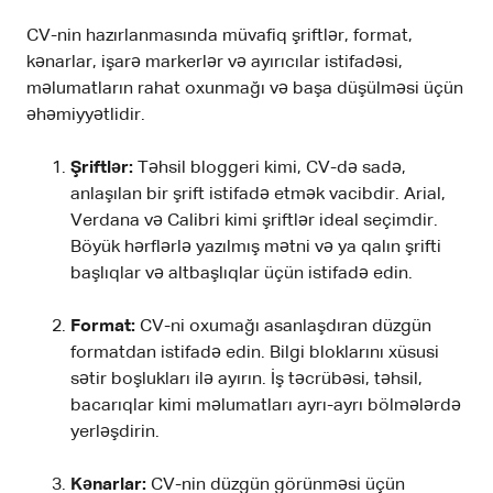
CV-nin hazırlanmasında müvafiq şriftlər, format,
kənarlar, işarə markerlər və ayırıcılar istifadəsi,
məlumatların rahat oxunmağı və başa düşülməsi üçün
əhəmiyyətlidir.
Şriftlər:
Təhsil bloggeri kimi, CV-də sadə,
anlaşılan bir şrift istifadə etmək vacibdir. Arial,
Verdana və Calibri kimi şriftlər ideal seçimdir.
Böyük hərflərlə yazılmış mətni və ya qalın şrifti
başlıqlar və altbaşlıqlar üçün istifadə edin.
Format:
CV-ni oxumağı asanlaşdıran düzgün
formatdan istifadə edin. Bilgi bloklarını xüsusi
sətir boşlukları ilə ayırın. İş təcrübəsi, təhsil,
bacarıqlar kimi məlumatları ayrı-ayrı bölmələrdə
yerləşdirin.
Kənarlar:
CV-nin düzgün görünməsi üçün