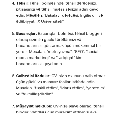
Təhsil:
Təhsil bölməsində, təhsil dərəcənizi,
ixtisasınızı və təhsil müəssisənizin adını qeyd
edin. Məsələn, "Bakalavr dərəcəsi, İngilis dili və
ədəbiyyatı, X Universiteti".
Bacarıqlar:
Bacarıqlar bölməsi, təhsil bloggeri
olaraq sizin ən güclü tərəflərinizi və
bacarıqlarınızı göstərmək üçün mükəmməl bir
yerdir. Məsələn, "mətn yazma", "SEO", "sosial
media marketinqi" və "tədqiqat" kimi
bacarıqlarınızı qeyd edin.
Cəlbedici ifadələr:
CV-nizin oxucunu cəlb etmək
üçün güclü və mənasız feallar istifadə edin.
Məsələn, "təşkil etdim", "idarə etdim", "yaratdım"
və "təkmilləşdirdim".
Müşayiət məktubu:
CV-nizə əlavə olaraq, təhsil
blogeri vəzifəsi üçün müraciət etdiyinizi əks