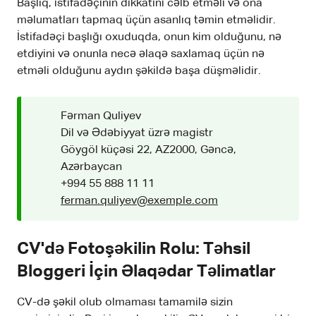
Başlıq, istifadəçinin dikkatini cəlb etməli və ona
məlumatları tapmaq üçün asanlıq təmin etməlidir.
İstifadəçi başlığı oxuduqda, onun kim olduğunu, nə
etdiyini və onunla necə əlaqə saxlamaq üçün nə
etməli olduğunu aydın şəkildə başa düşməlidir.
Fərman Quliyev
Dil və Ədəbiyyat üzrə magistr
Göygöl küçəsi 22, AZ2000, Gəncə,
Azərbaycan
+994 55 888 11 11
ferman.quliyev@exemple.com
CV'də Fotoşəkilin Rolu: Təhsil
Bloggeri İçin Əlaqədar Təlimatlar
CV-də şəkil olub olmaması tamamilə sizin