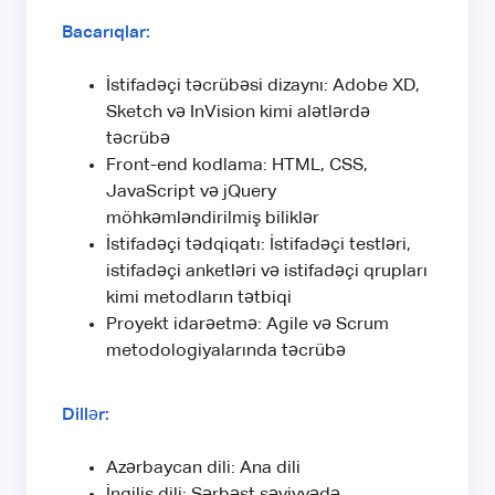
Bacarıqlar:
İstifadəçi təcrübəsi dizaynı: Adobe XD,
Sketch və InVision kimi alətlərdə
təcrübə
Front-end kodlama: HTML, CSS,
JavaScript və jQuery
möhkəmləndirilmiş biliklər
İstifadəçi tədqiqatı: İstifadəçi testləri,
istifadəçi anketləri və istifadəçi qrupları
kimi metodların tətbiqi
Proyekt idarəetmə: Agile və Scrum
metodologiyalarında təcrübə
Dillər:
Azərbaycan dili: Ana dili
İngilis dili: Sərbəst səviyyədə