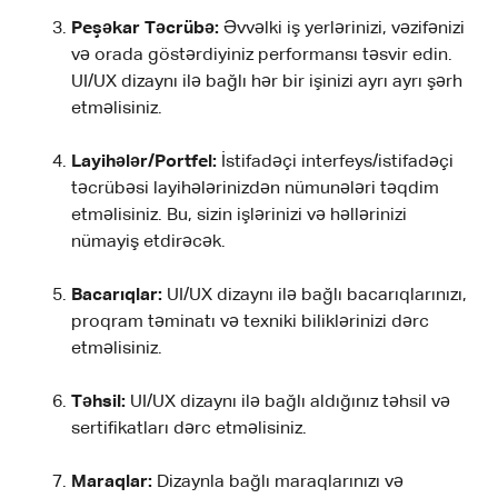
Peşəkar Təcrübə:
Əvvəlki iş yerlərinizi, vəzifənizi
və orada göstərdiyiniz performansı təsvir edin.
UI/UX dizaynı ilə bağlı hər bir işinizi ayrı ayrı şərh
etməlisiniz.
Layihələr/Portfel:
İstifadəçi interfeys/istifadəçi
təcrübəsi layihələrinizdən nümunələri təqdim
etməlisiniz. Bu, sizin işlərinizi və həllərinizi
nümayiş etdirəcək.
Bacarıqlar:
UI/UX dizaynı ilə bağlı bacarıqlarınızı,
proqram təminatı və texniki biliklərinizi dərc
etməlisiniz.
Təhsil:
UI/UX dizaynı ilə bağlı aldığınız təhsil və
sertifikatları dərc etməlisiniz.
Maraqlar:
Dizaynla bağlı maraqlarınızı və