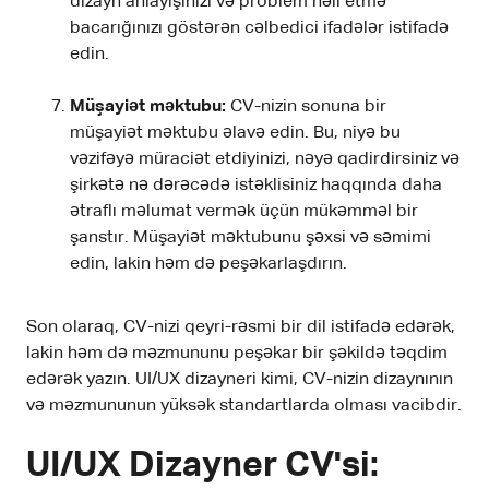
dizayn anlayışınızı və problem həll etmə
bacarığınızı göstərən cəlbedici ifadələr istifadə
edin.
Müşayiət məktubu:
CV-nizin sonuna bir
müşayiət məktubu əlavə edin. Bu, niyə bu
vəzifəyə müraciət etdiyinizi, nəyə qadirdirsiniz və
şirkətə nə dərəcədə istəklisiniz haqqında daha
ətraflı məlumat vermək üçün mükəmməl bir
şanstır. Müşayiət məktubunu şəxsi və səmimi
edin, lakin həm də peşəkarlaşdırın.
Son olaraq, CV-nizi qeyri-rəsmi bir dil istifadə edərək,
lakin həm də məzmununu peşəkar bir şəkildə təqdim
edərək yazın. UI/UX dizayneri kimi, CV-nizin dizaynının
və məzmununun yüksək standartlarda olması vacibdir.
UI/UX Dizayner CV'si: