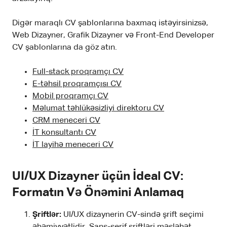
Digər maraqlı CV şablonlarına baxmaq istəyirsinizsə,
Web Dizayner, Grafik Dizayner və Front-End Developer
CV şablonlarına da göz atın.
Full-stack proqramçı CV
E-təhsil proqramçısı CV
Mobil proqramçı CV
Məlumat təhlükəsizliyi direktoru CV
CRM meneceri CV
İT konsultantı CV
İT layihə meneceri CV
UI/UX Dizayner üçün İdeal CV:
Formatın Və Önəmini Anlamaq
Şriftlər:
UI/UX dizaynerin CV-sində şrift seçimi
əhəmiyyətlidir. Sans-serif şriftləri məsləhət