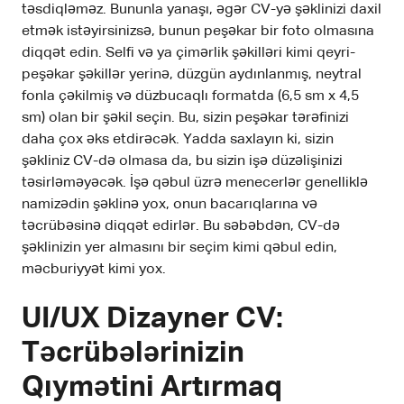
təsdiqləməz. Bununla yanaşı, əgər CV-yə şəklinizi daxil
etmək istəyirsinizsə, bunun peşəkar bir foto olmasına
diqqət edin. Selfi və ya çimərlik şəkilləri kimi qeyri-
peşəkar şəkillər yerinə, düzgün aydınlanmış, neytral
fonla çəkilmiş və düzbucaqlı formatda (6,5 sm x 4,5
sm) olan bir şəkil seçin. Bu, sizin peşəkar tərəfinizi
daha çox əks etdirəcək. Yadda saxlayın ki, sizin
şəkliniz CV-də olmasa da, bu sizin işə düzəlişinizi
təsirləməyəcək. İşə qəbul üzrə menecerlər genelliklə
namizədin şəklinə yox, onun bacarıqlarına və
təcrübəsinə diqqət edirlər. Bu səbəbdən, CV-də
şəklinizin yer almasını bir seçim kimi qəbul edin,
məcburiyyət kimi yox.
UI/UX Dizayner CV:
Təcrübələrinizin
Qıymətini Artırmaq