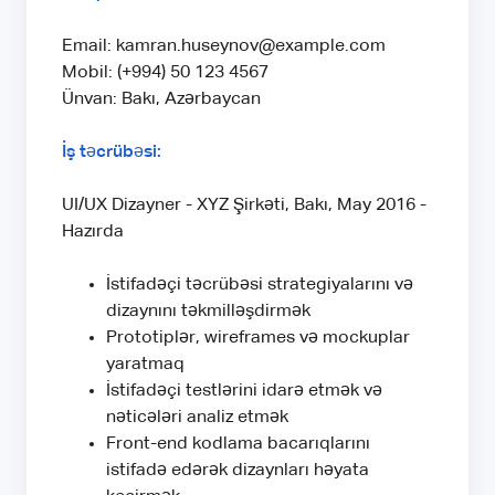
Email: kamran.huseynov@example.com
Mobil: (+994) 50 123 4567
Ünvan: Bakı, Azərbaycan
İş təcrübəsi:
UI/UX Dizayner - XYZ Şirkəti, Bakı, May 2016 -
Hazırda
İstifadəçi təcrübəsi strategiyalarını və
dizaynını təkmilləşdirmək
Prototiplər, wireframes və mockuplar
yaratmaq
İstifadəçi testlərini idarə etmək və
nəticələri analiz etmək
Front-end kodlama bacarıqlarını
istifadə edərək dizaynları həyata