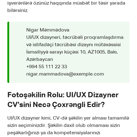
işverənlərə özünüz haqqında müsbət bir təsir yarada
bilərsiniz.
Nigar Məmmədova
UI/UX dizayneri, təcrübəli proqramlaşdırma
və istifadəçi təcrübəsi dizaynı mütəxəssisi
İsmailiyyə sarayı küçəsi 10, AZ1005, Bakı,
Azərbaycan
+994 55 111 22 33
nigar.mammadova@exemple.com
Fotoşəkilin Rolu: UI/UX Dizayner
CV'sini Necə Çoxrəngli Edir?
UI/UX dizayner kimi, CV-də şəkilin yer alması tamamilə
sizin seçiminizdir. Şəkilin daxil olub olmaması sizin
peşəkarlığınızı ya da kompetensiyalarınızı