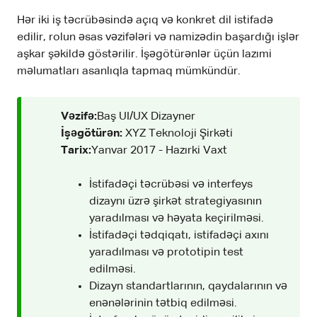
Hər iki iş təcrübəsində açıq və konkret dil istifadə
edilir, rolun əsas vəzifələri və namizədin başardığı işlər
aşkar şəkildə göstərilir. İşəgötürənlər üçün lazımi
məlumatları asanlıqla tapmaq mümkündür.
Vəzifə:
Baş UI/UX Dizayner
İşəgötürən:
XYZ Teknoloji Şirkəti
Tarix:
Yanvar 2017 - Hazırki Vaxt
İstifadəçi təcrübəsi və interfeys
dizaynı üzrə şirkət strategiyasının
yaradılması və həyata keçirilməsi.
İstifadəçi tədqiqatı, istifadəçi axını
yaradılması və prototipin test
edilməsi.
Dizayn standartlarının, qaydalarının və
enənələrinin tətbiq edilməsi.