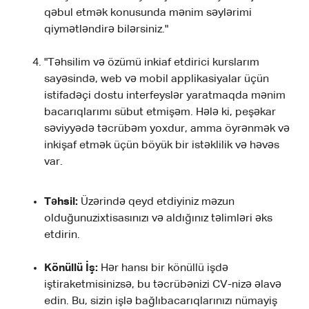
qəbul etmək konusunda mənim səylərimi
qiymətləndirə bilərsiniz."
"Təhsilim və özümü inkiaf etdirici kurslarım
sayəsində, web və mobil applikasiyalar üçün
istifadəçi dostu interfeyslər yaratmaqda mənim
bacarıqlarımı sübut etmişəm. Hələ ki, peşəkar
səviyyədə təcrübəm yoxdur, amma öyrənmək və
inkişaf etmək üçün böyük bir istəklilik və həvəs
var.
Təhsil:
Üzərində qeyd etdiyiniz məzun
olduğunuzixtisasınızı və aldığınız təlimləri əks
etdirin.
Könüllü İş:
Hər hansı bir könüllü işdə
iştiraketmisinizsə, bu təcrübənizi CV-nizə əlavə
edin. Bu, sizin işlə bağlıbacarıqlarınızı nümayiş