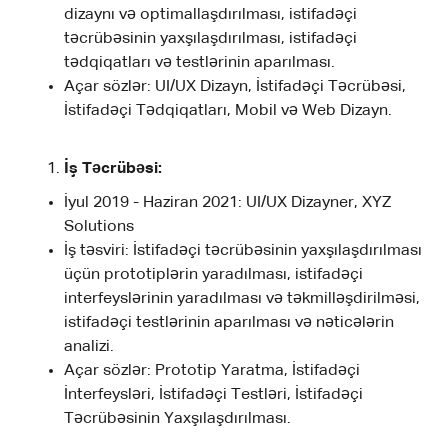
dizaynı və optimallaşdırılması, istifadəçi
təcrübəsinin yaxşılaşdırılması, istifadəçi
tədqiqatları və testlərinin aparılması.
Açar sözlər: UI/UX Dizayn, İstifadəçi Təcrübəsi,
İstifadəçi Tədqiqatları, Mobil və Web Dizayn.
İş Təcrübəsi:
İyul 2019 - Haziran 2021: UI/UX Dizayner, XYZ
Solutions
İş təsviri: İstifadəçi təcrübəsinin yaxşılaşdırılması
üçün prototiplərin yaradılması, istifadəçi
interfeyslərinin yaradılması və təkmilləşdirilməsi,
istifadəçi testlərinin aparılması və nəticələrin
analizi.
Açar sözlər: Prototip Yaratma, İstifadəçi
İnterfeysləri, İstifadəçi Testləri, İstifadəçi
Təcrübəsinin Yaxşılaşdırılması.