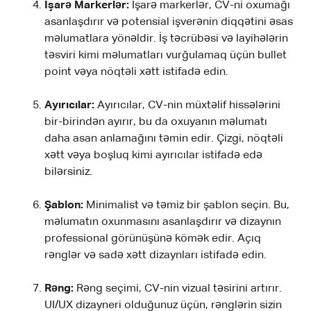
İşarə Markerlər:
İşarə markerlər, CV-ni oxumağı
asanlaşdırır və potensial işverənin diqqətini əsas
məlumatlara yönəldir. İş təcrübəsi və layihələrin
təsviri kimi məlumatları vurğulamaq üçün bullet
point vəya nöqtəli xətt istifadə edin.
Ayırıcılar:
Ayırıcılar, CV-nin müxtəlif hissələrini
bir-birindən ayırır, bu da oxuyanın məlumatı
daha asan anlamağını təmin edir. Çizgi, nöqtəli
xətt vəya boşluq kimi ayırıcılar istifadə edə
bilərsiniz.
Şablon:
Minimalist və təmiz bir şablon seçin. Bu,
məlumatın oxunmasını asanlaşdırır və dizaynın
professional görünüşünə kömək edir. Açıq
rənglər və sadə xətt dizaynları istifadə edin.
Rəng:
Rəng seçimi, CV-nin vizual təsirini artırır.
UI/UX dizayneri olduğunuz üçün, rənglərin sizin