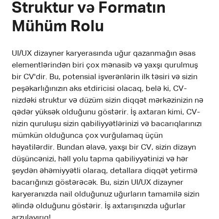
Struktur və Formatın
Mühüm Rolu
UI/UX dizayner karyerasında uğur qazanmağın əsas
elementlərindən biri çox mənasib və yaxşı qurulmuş
bir CV'dir. Bu, potensial işverənlərin ilk təsiri və sizin
peşəkarlığınızın aks etdiricisi olacaq, belə ki, CV-
nizdəki struktur və düzüm sizin diqqət mərkəzinizin nə
qədər yüksək olduğunu göstərir. İş axtaran kimi, CV-
nizin quruluşu sizin qabiliyyətlərinizi və bacarıqlarınızı
mümkün olduğunca çox vurğulamaq üçün
həyatilərdir. Bundan əlavə, yaxşı bir CV, sizin dizayn
düşüncənizi, həll yolu tapma qabiliyyətinizi və hər
şeydən əhəmiyyətli olaraq, detallara diqqət yetirmə
bacarığınızı göstərəcək. Bu, sizin UI/UX dizayner
karyeranızda nail olduğunuz uğurların tamamilə sizin
əlində olduğunu göstərir. İş axtarışınızda uğurlar
arzulayırıq!