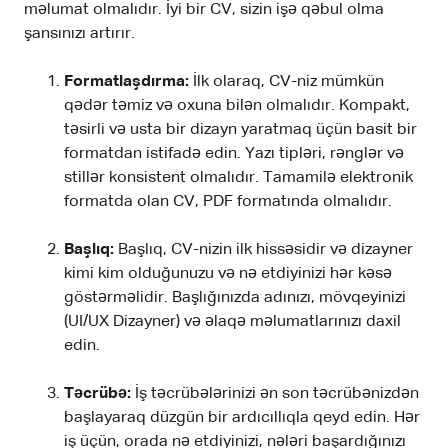
məlumat olmalıdır. İyi bir CV, sizin işə qəbul olma
şansınızı artırır.
Formatlaşdırma:
İlk olaraq, CV-niz mümkün
qədər təmiz və oxuna bilən olmalıdır. Kompakt,
təsirli və usta bir dizayn yaratmaq üçün basit bir
formatdan istifadə edin. Yazı tipləri, rənglər və
stillər konsistent olmalıdır. Tamamilə elektronik
formatda olan CV, PDF formatında olmalıdır.
Başlıq:
Başlıq, CV-nizin ilk hissəsidir və dizayner
kimi kim olduğunuzu və nə etdiyinizi hər kəsə
göstərməlidir. Başlığınızda adınızı, mövqeyinizi
(UI/UX Dizayner) və əlaqə məlumatlarınızı daxil
edin.
Təcrübə:
İş təcrübələrinizi ən son təcrübənizdən
başlayaraq düzgün bir ardıcıllıqla qeyd edin. Hər
iş üçün, orada nə etdiyinizi, nələri başardığınızı