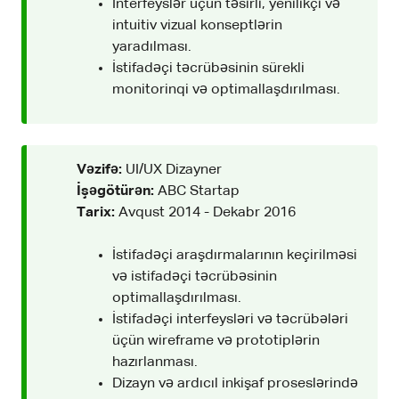
İnterfeyslər üçün təsirli, yenilikçi və
intuitiv vizual konseptlərin
yaradılması.
İstifadəçi təcrübəsinin sürekli
monitorinqi və optimallaşdırılması.
Vəzifə:
UI/UX Dizayner
İşəgötürən:
ABC Startap
Tarix:
Avqust 2014 - Dekabr 2016
İstifadəçi araşdırmalarının keçirilməsi
və istifadəçi təcrübəsinin
optimallaşdırılması.
İstifadəçi interfeysləri və təcrübələri
üçün wireframe və prototiplərin
hazırlanması.
Dizayn və ardıcıl inkişaf proseslərində