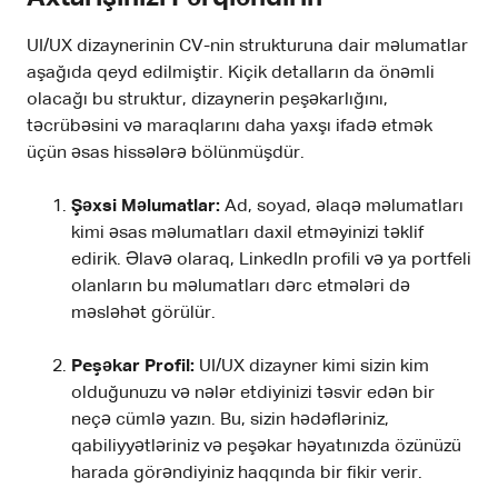
UI/UX dizaynerinin CV-nin strukturuna dair məlumatlar
aşağıda qeyd edilmiştir. Kiçik detalların da önəmli
olacağı bu struktur, dizaynerin peşəkarlığını,
təcrübəsini və maraqlarını daha yaxşı ifadə etmək
üçün əsas hissələrə bölünmüşdür.
Şəxsi Məlumatlar:
Ad, soyad, əlaqə məlumatları
kimi əsas məlumatları daxil etməyinizi təklif
edirik. Əlavə olaraq, LinkedIn profili və ya portfeli
olanların bu məlumatları dərc etmələri də
məsləhət görülür.
Peşəkar Profil:
UI/UX dizayner kimi sizin kim
olduğunuzu və nələr etdiyinizi təsvir edən bir
neçə cümlə yazın. Bu, sizin hədəfləriniz,
qabiliyyətləriniz və peşəkar həyatınızda özünüzü
harada görəndiyiniz haqqında bir fikir verir.