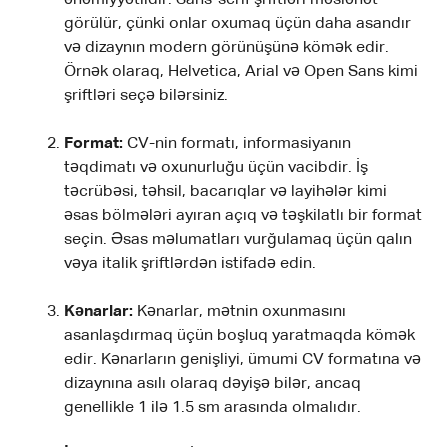
görülür, çünki onlar oxumaq üçün daha asandır
və dizaynın modern görünüşünə kömək edir.
Örnək olaraq, Helvetica, Arial və Open Sans kimi
şriftləri seçə bilərsiniz.
Format:
CV-nin formatı, informasiyanın
təqdimatı və oxunurluğu üçün vacibdir. İş
təcrübəsi, təhsil, bacarıqlar və layihələr kimi
əsas bölmələri ayıran açıq və təşkilatlı bir format
seçin. Əsas məlumatları vurğulamaq üçün qalın
vəya italik şriftlərdən istifadə edin.
Kənarlar:
Kənarlar, mətnin oxunmasını
asanlaşdırmaq üçün boşluq yaratmaqda kömək
edir. Kənarların genişliyi, ümumi CV formatına və
dizaynına asılı olaraq dəyişə bilər, ancaq
genellikle 1 ilə 1.5 sm arasında olmalıdır.