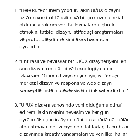
"Hələ ki, təcrübəm yoxdur, lakin UI/UX dizaynı
üzrə universitet təhsilim və bir çox özünü inkiaf
etdirici kurslarım var. Bu layihələrdə iştirak
etməklə, tətbiqi dizayn, istifadəçi araştırmaları
və prototipləşdirmə kimi əsas bacarıqları
öyrəndim."
"Ehtiraslı və həvəskar bir UI/UX dizayneriyəm, ən
son dizayn trendlərini və texnologiyalarını
izləyirəm. Özümü dizayn düşünüşü, istifadəçi
mərkəzli dizayn və responsive web dizayn
konseptlərində mütəxəssis kimi inkişaf etdirdim."
"UI/UX dizaynı sahəsində yeni olduğumu etiraf
edirəm, lakin mənim həvəsim və hər gün
öyrənmək üçün istəyim məni bu sahədə nəticələr
əldə etməyə motivasiya edir. İstifadəçi təcrübəsi
dizaynında kreativ yanaşmaları və yenilikçi həlləri