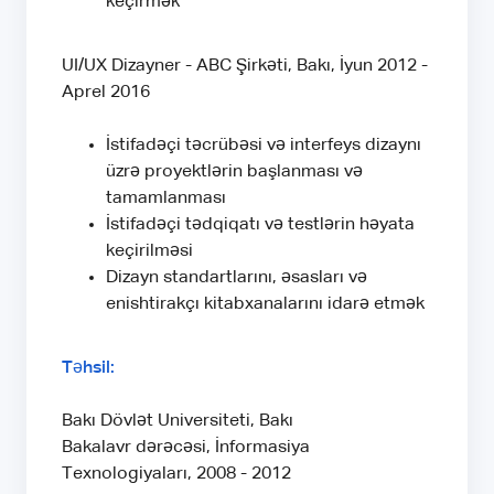
keçirmək
UI/UX Dizayner - ABC Şirkəti, Bakı, İyun 2012 -
Aprel 2016
İstifadəçi təcrübəsi və interfeys dizaynı
üzrə proyektlərin başlanması və
tamamlanması
İstifadəçi tədqiqatı və testlərin həyata
keçirilməsi
Dizayn standartlarını, əsasları və
enishtirakçı kitabxanalarını idarə etmək
Təhsil:
Bakı Dövlət Universiteti, Bakı
Bakalavr dərəcəsi, İnformasiya
Texnologiyaları, 2008 - 2012