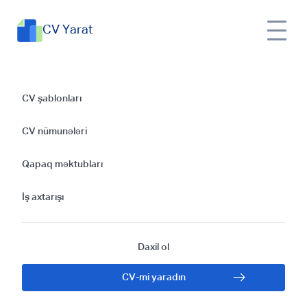
CV Yarat
UI/UX Dizayneri
CV şablonları
üçün CV
CV nümunələri
Hazırlamaq: Başlıca
Qapaq məktubları
Taktikalar
İş axtarışı
Daxil ol
CV-mi yaradın