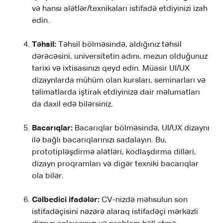
və hansı alətlər/texnikaları istifadə etdiyinizi izah
edin.
Təhsil:
Təhsil bölməsində, aldığınız təhsil
dərəcəsini, universitetin adını, mezun olduğunuz
tarixi və ixtisasınızı qeyd edin. Müasir UI/UX
dizaynlarda mühüm olan kursları, seminarları və
təlimatlarda iştirak etdiyinizə dair məlumatları
da daxil edə bilərsiniz.
Bacarıqlar:
Bacarıqlar bölməsində, UI/UX dizaynı
ilə bağlı bacarıqlarınızı sadalayın. Bu,
prototipləşdirmə alətləri, kodlaşdırma dilləri,
dizayn proqramları və digər texniki bacarıqlar
ola bilər.
Cəlbedici ifadələr:
CV-nizdə məhsulun son
istifadəçisini nəzərə alaraq istifadəçi mərkəzli