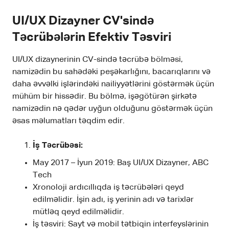
UI/UX Dizayner CV'sində
Təcrübələrin Efektiv Təsviri
UI/UX dizaynerinin CV-sində təcrübə bölməsi,
namizədin bu sahədəki peşəkarlığını, bacarıqlarını və
daha əvvəlki işlərindəki nailiyyətlərini göstərmək üçün
mühüm bir hissədir. Bu bölmə, işəgötürən şirkətə
namizədin nə qədər uyğun olduğunu göstərmək üçün
əsas məlumatları təqdim edir.
İş Təcrübəsi:
May 2017 – İyun 2019: Baş UI/UX Dizayner, ABC
Tech
Xronoloji ardıcıllıqda iş təcrübələri qeyd
edilməlidir. İşin adı, iş yerinin adı və tarixlər
mütləq qeyd edilməlidir.
İş təsviri: Sayt və mobil tətbiqin interfeyslərinin