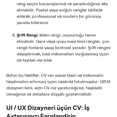
rəng seçim bacarıqlarınızı və yaradıcılığınızı əks
etməlidir. Pastel vəya solğun rənglər istifadə
edərək, professional və modern bir görünüş
yarada bilərsiniz.
Şrift Rəngi:
Mətn rəngi, oxunurluğu təmin
etməlidir. Qara vəya qoyu mavi kimi rənglər, çox
rəngli fonlarla yaxşı kontrast yaradır. Şrift rəngini
dəyişdirmək, bəzi məlumatları vurğulamaq üçün
də faydalı ola bilər.
Bütün bu təkliflər, CV-nin vizual təsiri və məlumatın
təqdimatını artırmaq üçün nəzərdə tutulmuşdur. UI/UX
dizayneri kimi, sizin CV-niz yaratıcılığınızı, təşkilatlı
olmağınızı və detallara diqqəti göstərməlidir.
UI / UX Dizayneri üçün CV: İş
Axtarışınızı Fərqləndirin