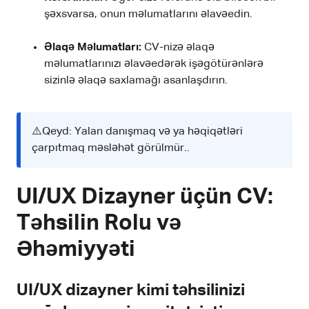
şəxsvarsa, onun məlumatlarını əlavəedin.
Əlaqə Məlumatları:
CV-nizə əlaqə
məlumatlarınızı əlavəedərək işəgötürənlərə
sizinlə əlaqə saxlamağı asanlaşdırın.
⚠️Qeyd: Yalan danışmaq və ya həqiqətləri
çarpıtmaq məsləhət görülmür..
UI/UX Dizayner üçün CV:
Təhsilin Rolu və
Əhəmiyyəti
UI/UX dizayner kimi təhsilinizi