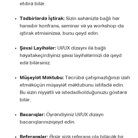
etdirə bilər.
Tədbirlərdə İştirak:
Sizin sahənizlə bağlı hər
hansıbir konfrans, seminar və ya workshop-da
iştirak etmisinizsə, bunu qeyd edin.
Şəxsi Layihələr:
UI/UX dizaynı ilə bağlı
həyatakeçirdiyiniz şəxsi layihələrinizi də qeyd
edə bilərsiniz.
Müşayiət Məktubu:
Təcrübə çatışmazlığınızı izah
etməküçün müşayiət məktubunu istifadə edin.
Bu sizin niyyətli və istedadlıolduğunuzu göstərə
bilər.
Bacarıqlar:
Öyrəndiyiniz UI/UX dizayn
bacarıqlarınızıqeyd edin.
Referanslar:
Əgər sizə referans ola biləcək bir