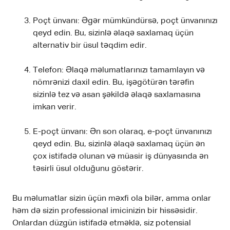
Poçt ünvanı: Əgər mümkündürsə, poçt ünvanınızı
qeyd edin. Bu, sizinlə əlaqə saxlamaq üçün
alternativ bir üsul təqdim edir.
Telefon: Əlaqə məlumatlarınızı tamamlayın və
nömrənizi daxil edin. Bu, işəgötürən tərəfin
sizinlə tez və asan şəkildə əlaqə saxlamasına
imkan verir.
E-poçt ünvanı: Ən son olaraq, e-poçt ünvanınızı
qeyd edin. Bu, sizinlə əlaqə saxlamaq üçün ən
çox istifadə olunan və müasir iş dünyasında ən
təsirli üsul olduğunu göstərir.
Bu məlumatlar sizin üçün məxfi ola bilər, amma onlar
həm də sizin professional imicinizin bir hissəsidir.
Onlardan düzgün istifadə etməklə, siz potensial