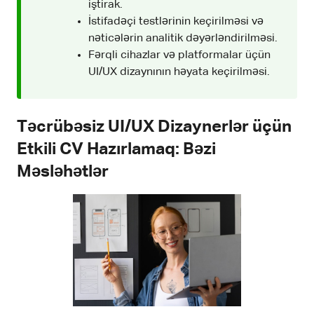
iştirak.
İstifadəçi testlərinin keçirilməsi və
nəticələrin analitik dəyərləndirilməsi.
Fərqli cihazlar və platformalar üçün
UI/UX dizaynının həyata keçirilməsi.
Təcrübəsiz UI/UX Dizaynerlər üçün
Etkili CV Hazırlamaq: Bəzi
Məsləhətlər