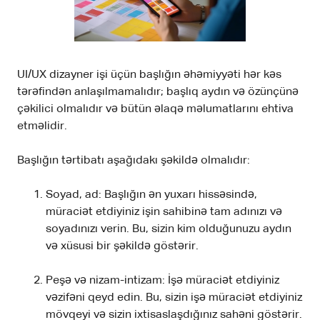
UI/UX dizayner işi üçün başlığın əhəmiyyəti hər kəs
tərəfindən anlaşılmamalıdır; başlıq aydın və özünçünə
çəkilici olmalıdır və bütün əlaqə məlumatlarını ehtiva
etməlidir.
Başlığın tərtibatı aşağıdakı şəkildə olmalıdır:
Soyad, ad: Başlığın ən yuxarı hissəsində,
müraciət etdiyiniz işin sahibinə tam adınızı və
soyadınızı verin. Bu, sizin kim olduğunuzu aydın
və xüsusi bir şəkildə göstərir.
Peşə və nizam-intizam: İşə müraciət etdiyiniz
vəzifəni qeyd edin. Bu, sizin işə müraciət etdiyiniz
mövqeyi və sizin ixtisaslaşdığınız sahəni göstərir.