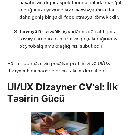
həyatınızın digər aspektlərində nələrlə məşğul
olduğunuzu yazmaq sizin şəxsiyyətinizə dair
daha geniş bir şəkli ifadə etməyə kömək edir.
Tövsiyələr:
Əvvəlki iş yerlərinizdən aldığınız
tövsiyələri dərc etmək sizin peşəkarlığınızı və
beynəlxalq əməkdaşlığınızı sübut edir.
Hər bir bölmə, sizin peşəkar profilinizi və UI/UX
dizayner kimi bacarıqlarınızı əks etdirməlidir.
UI/UX Dizayner CV'si: İlk
Təsirin Gücü