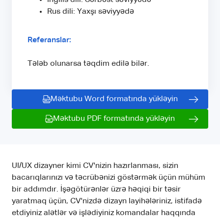
Rus dili: Yaxşı səviyyədə
Referanslar:
Tələb olunarsa təqdim edilə bilər.
Məktubu Word formatında yükləyin
Məktubu PDF formatında yükləyin
UI/UX dizayner kimi CV'nizin hazırlanması, sizin
bacarıqlarınızı və təcrübənizi göstərmək üçün mühüm
bir addımdır. İşəgötürənlər üzrə həqiqi bir təsir
yaratmaq üçün, CV'nizdə dizayn layihələriniz, istifadə
etdiyiniz alətlər və işlədiyiniz komandalar haqqında