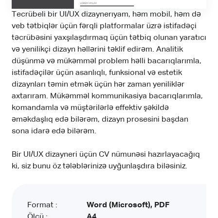
Tecrübeli bir UI/UX dizaynerıyam, həm mobil, həm də
veb tətbiqlər üçün fərqli platformalar üzrə istifadəçi
təcrübəsini yaxşılaşdırmaq üçün tətbiq olunan yaratıcı
və yenilikçi dizayn həllərini təklif edirəm. Analitik
düşünmə və mükəmməl problem həlli bacarıqlarımla,
istifadəçilər üçün asanlıqlı, funksional və estetik
dizaynları təmin etmək üçün hər zaman yeniliklər
axtarıram. Mükəmməl kommunikasiya bacarıqlarımla,
komandamla və müştərilərlə effektiv şəkildə
əməkdaşlıq edə bilərəm, dizayn prosesini başdan
sona idarə edə bilərəm.
Bir UI/UX dizayneri üçün CV nümunəsi hazırlayacağıq
ki, siz bunu öz tələblərinizə uyğunlaşdıra biləsiniz.
Format :
Word (Microsoft), PDF
Ölçü :
A4