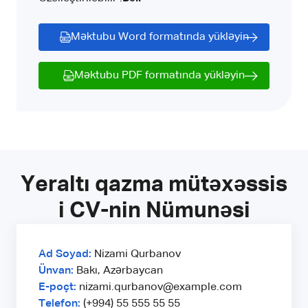
Məktubu Word formatında yükləyin
Məktubu PDF formatında yükləyin
Yeraltı qazma mütəxəssis
i CV-nin Nümunəsi
Ad Soyad:
Nizami Qurbanov
Ünvan:
Bakı, Azərbaycan
E-poçt:
nizami.qurbanov@example.com
Telefon:
(+994) 55 555 55 55