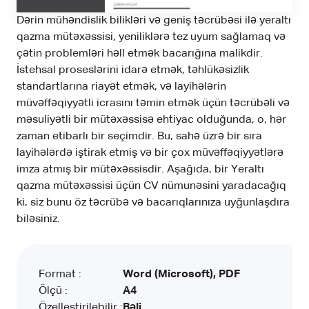
Dərin mühəndislik bilikləri və geniş təcrübəsi ilə yeraltı
qazma mütəxəssisi, yeniliklərə tez uyum sağlamaq və
çətin problemləri həll etmək bacarığına malikdir.
İstehsal proseslərini idarə etmək, təhlükəsizlik
standartlarına riayət etmək, və layihələrin
müvəffəqiyyətli icrasını təmin etmək üçün təcrübəli və
məsuliyətli bir mütəxəssisə ehtiyac olduğunda, o, hər
zaman etibarlı bir seçimdir. Bu, sahə üzrə bir sıra
layihələrdə iştirak etmiş və bir çox müvəffəqiyyətlərə
imza atmış bir mütəxəssisdir. Aşağıda, bir Yeraltı
qazma mütəxəssisi üçün CV nümunəsini yaradacağıq
ki, siz bunu öz təcrübə və bacarıqlarınıza uyğunlaşdıra
biləsiniz.
Format :
Word (Microsoft), PDF
Ölçü :
A4
Özelleştirilebilir :
Bəli