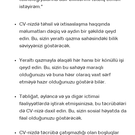
istəyirəm."
CV-nizdə təhsil və ixtisaslaşma haqqında
məlumatları dəqiq və aydın bir şəkildə qeyd
edin. Bu, sizin yeraltı qazma sahəsindəki bilik
səviyyənizi göstərəcək.
Yeraltı qazmayla əlaqəli hər hansı bir könüllü işi
qeyd edin. Bu, sizin bu sahəyə maraqlı
olduğunuzu və buna həsr olaraq vaxt sərf
etməyə hazır olduğunuzu göstərə bilər.
Təbliğat, əyləncə və ya digər ictimai
fəaliyyətlərdə iştirak etmişsinizsə, bu təcrübələri
də CV-nizə daxil edin. Bu, sizin sosial həyatda da
fəal olduğunuzu göstərəcək.
CV-nizdə təcrübə çatışmazlığı olan boşluqlar