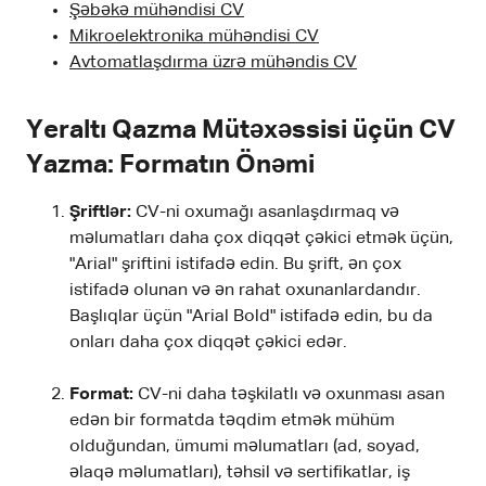
Şəbəkə mühəndisi CV
Mikroelektronika mühəndisi CV
Avtomatlaşdırma üzrə mühəndis CV
Yeraltı Qazma Mütəxəssisi üçün CV
Yazma: Formatın Önəmi
Şriftlər:
CV-ni oxumağı asanlaşdırmaq və
məlumatları daha çox diqqət çəkici etmək üçün,
"Arial" şriftini istifadə edin. Bu şrift, ən çox
istifadə olunan və ən rahat oxunanlardandır.
Başlıqlar üçün "Arial Bold" istifadə edin, bu da
onları daha çox diqqət çəkici edər.
Format:
CV-ni daha təşkilatlı və oxunması asan
edən bir formatda təqdim etmək mühüm
olduğundan, ümumi məlumatları (ad, soyad,
əlaqə məlumatları), təhsil və sertifikatlar, iş