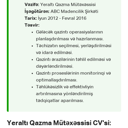
Vəzifə:
Yeraltı Qazma Mütəxəssisi
İşəgötürən:
ABC Madencilik Şirkəti
Tarix:
İyun 2012 - Fevral 2016
Təsvir:
Gələcək qazintı operasiyalarının
planlaşdırılması və hazırlanması.
Təchizatın seçilmesi, yerləşdirilməsi
və idarə edilməsi.
Qazintı ərazilərinin təhlil edilməsi və
dəyərləndirilməsi.
Qazintı proseslərinin monitorinqi və
optimallaşdırılması.
Təhlükəsizlik və effektivliyin
artırılmasına yönləndirilmiş
tədqiqatlar aparılması.
Yeraltı Qazma Mütəxəssisi CV'si: