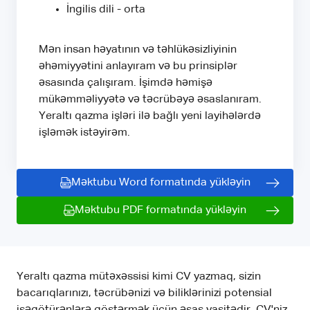
İngilis dili - orta
Mən insan həyatının və təhlükəsizliyinin
əhəmiyyətini anlayıram və bu prinsiplər
əsasında çalışıram. İşimdə həmişə
mükəmməliyyətə və təcrübəyə əsaslanıram.
Yeraltı qazma işləri ilə bağlı yeni layihələrdə
işləmək istəyirəm.
Məktubu Word formatında yükləyin
Məktubu PDF formatında yükləyin
Yeraltı qazma mütəxəssisi kimi CV yazmaq, sizin
bacarıqlarınızı, təcrübənizi və biliklərinizi potensial
işəgötürənlərə göstərmək üçün əsas vasitədir. CV'niz,