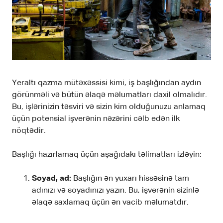
Yeraltı qazma mütəxəssisi kimi, iş başlığından aydın
görünməli və bütün əlaqə məlumatları daxil olmalıdır.
Bu, işlərinizin təsviri və sizin kim olduğunuzu anlamaq
üçün potensial işverənin nəzərini cəlb edən ilk
nöqtədir.
Başlığı hazırlamaq üçün aşağıdakı təlimatları izləyin:
Soyad, ad:
Başlığın ən yuxarı hissəsinə tam
adınızı və soyadınızı yazın. Bu, işverənin sizinlə
əlaqə saxlamaq üçün ən vacib məlumatdır.