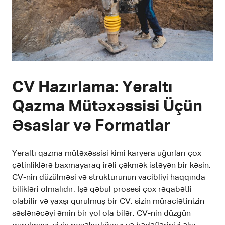
CV Hazırlama: Yeraltı
Qazma Mütəxəssisi Üçün
Əsaslar və Formatlar
Yeraltı qazma mütəxəssisi kimi karyera uğurları çox
çətinliklərə baxmayaraq irəli çəkmək istəyən bir kəsin,
CV-nin düzülməsi və strukturunun vacibliyi haqqında
bilikləri olmalıdır. İşə qəbul prosesi çox rəqabətli
olabilir və yaxşı qurulmuş bir CV, sizin müraciətinizin
səslənəcəyi əmin bir yol ola bilər. CV-nin düzgün