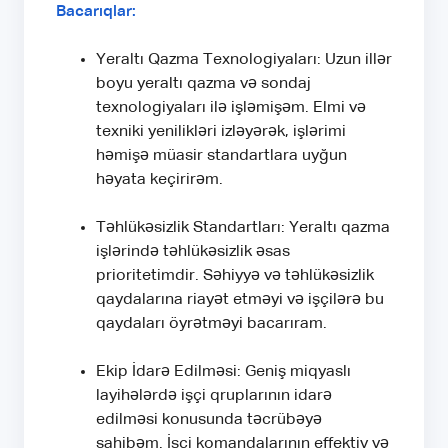
Bacarıqlar:
Yeraltı Qazma Texnologiyaları: Uzun illər
boyu yeraltı qazma və sondaj
texnologiyaları ilə işləmişəm. Elmi və
texniki yenilikləri izləyərək, işlərimi
həmişə müasir standartlara uyğun
həyata keçirirəm.
Təhlükəsizlik Standartları: Yeraltı qazma
işlərində təhlükəsizlik əsas
prioritetimdir. Səhiyyə və təhlükəsizlik
qaydalarına riayət etməyi və işçilərə bu
qaydaları öyrətməyi bacarıram.
Ekip İdarə Edilməsi: Geniş miqyaslı
layihələrdə işçi qruplarının idarə
edilməsi konusunda təcrübəyə
sahibəm. İşçi komandalarının effektiv və