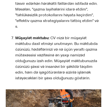
təsvir edərkən hərəkətli fəillərdən istifadə edin.
Məsələn, "qazma layihələrini idarə etdim",
"təhlükəsizlik protokollarını həyata keçirdim",
"effektiv qazma strategiyalarını tətbiq etdim" və
s.
Müşayiət məktubu:
CV-nizə bir müşayiət
məktubu daxil etməyi unutmayın. Bu məktubda
özünüzü, hədəflərinizi və nə üçün yeraltı qazma
mütəxəssisi vəzifəsinə ən yaxşı namizəd
olduğunuzu izah edin. Müşayiət məktubunuzda
özünüzü şəxsi və insanəvi bir şəkildə təqdim
edin, həm də işəgötürənlərə sizinlə işləmək
istəyəcəkləri bir şəxs olduğunuzu göstərin.