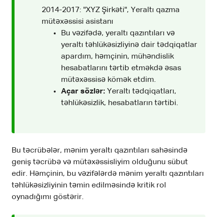
2014-2017: "XYZ Şirkəti", Yeraltı qazma
mütəxəssisi asistanı
Bu vəzifədə, yeraltı qazıntıları və
yeraltı təhlükəsizliyinə dair tədqiqatlar
apardım, həmçinin, mühəndislik
hesabatlarını tərtib etməkdə əsas
mütəxəssisə kömək etdim.
Açar sözlər:
Yeraltı tədqiqatları,
təhlükəsizlik, hesabatların tərtibi.
Bu təcrübələr, mənim yeraltı qazıntıları sahəsində
geniş təcrübə və mütəxəssisliyim olduğunu sübut
edir. Həmçinin, bu vəzifələrdə mənim yeraltı qazıntıları
təhlükəsizliyinin təmin edilməsində kritik rol
oynadığımı göstərir.