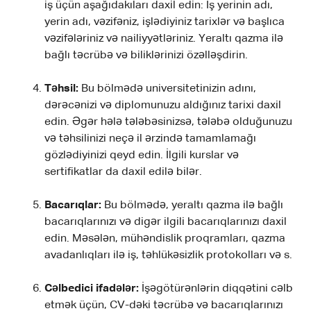
iş üçün aşağıdakıları daxil edin: İş yerinin adı,
yerin adı, vəzifəniz, işlədiyiniz tarixlər və başlıca
vəzifələriniz və nailiyyətləriniz. Yeraltı qazma ilə
bağlı təcrübə və biliklərinizi özəlləşdirin.
Təhsil:
Bu bölmədə universitetinizin adını,
dərəcənizi və diplomunuzu aldığınız tarixi daxil
edin. Əgər hələ tələbəsinizsə, tələbə olduğunuzu
və təhsilinizi neçə il ərzində tamamlamağı
gözlədiyinizi qeyd edin. İlgili kurslar və
sertifikatlar da daxil edilə bilər.
Bacarıqlar:
Bu bölmədə, yeraltı qazma ilə bağlı
bacarıqlarınızı və digər ilgili bacarıqlarınızı daxil
edin. Məsələn, mühəndislik proqramları, qazma
avadanlıqları ilə iş, təhlükəsizlik protokolları və s.
Cəlbedici ifadələr:
İşəgötürənlərin diqqətini cəlb
etmək üçün, CV-dəki təcrübə və bacarıqlarınızı