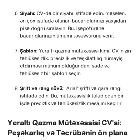
Siyahı:
CV-də bir siyahı istifadə edin, məsələn,
ən çox istifadə olunan bacarıqlarınızı yaxşıdan
pisə doğru sıralayın. Bu, işəgötürənə
bacarıqlarınızın ümumi təsəvvürünü verir.
Şablon:
Yeraltı qazma mütəxəssisi kimi, CV-nizin
təhlükəsizlik, precizlik və təşkilatlılıq nümayiş
etdirməsi mühüm olduğundan, sade və
təhlükəsiz bir şablon seçin.
Şrift və rəng növü:
"Arial" şrifti və qara rəngi
istifadə edin. Bu, mütəxəssislik tələb edən bir
işdə precizlik və təhlükəsizlik mesajını keçirir.
Yeraltı Qazma Mütəxəssisi CV'si:
Peşəkarlıq və Təcrübənin ön plana