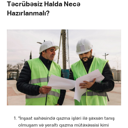
Təcrübəsiz Halda Necə
Hazırlanmalı?
"İnşaat sahəsində qazma işləri ilə şəxsən tanış
olmuşam və yeraltı qazma mütəxəssisi kimi