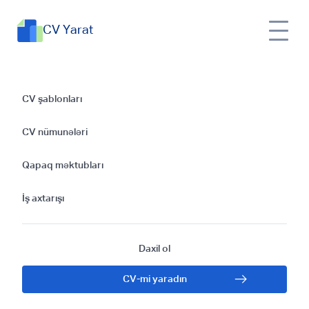
CV Yarat
Yeraltı Qazma
CV şablonları
Mütəxəssisi üçün
CV nümunələri
CV Hazırlamaq: İdeal
Qapaq məktubları
Nümunələr
İş axtarışı
Daxil ol
CV-mi yaradın