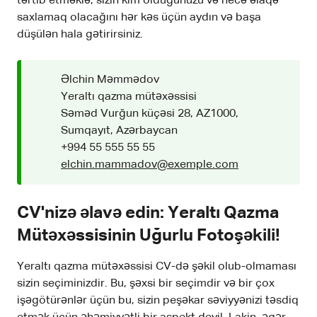
tərtib etməklə, sizin kim olduğunuzu və necə əlaqə
saxlamaq olacağını hər kəs üçün aydın və başa
düşülən hala gətirirsiniz.
Əlchin Məmmədov
Yeraltı qazma mütəxəssisi
Səməd Vurğun küçəsi 28, AZ1000,
Sumqayıt, Azərbaycan
+994 55 555 55 55
elchin.mammadov@exemple.com
CV'nizə əlavə edin: Yeraltı Qazma
Mütəxəssisinin Uğurlu Fotoşəkili!
Yeraltı qazma mütəxəssisi CV-də şəkil olub-olmaması
sizin seçiminizdir. Bu, şəxsi bir seçimdir və bir çox
işəgötürənlər üçün bu, sizin peşəkar səviyyənizi təsdiq