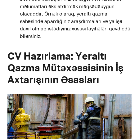
məlumatları əks etdirmək məqsədəuyğun
olacaqdır. Örnək olaraq, yeraltı qazma
sahəsində apardığınız araşdırmaları və ya işə
daxil olmaq istədiyiniz xüsusi layihələri qeyd edə
bilərsiniz.
CV Hazırlama: Yeraltı
Qazma Mütəxəssisinin İş
Axtarışının Əsasları