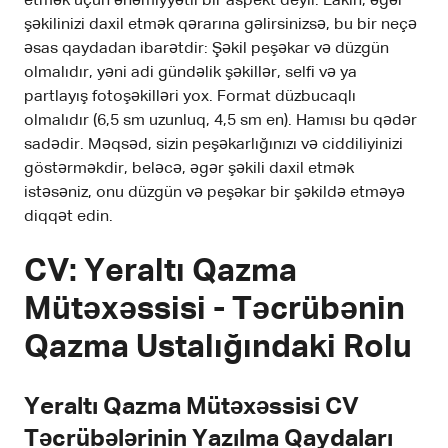
etmək üçün əhəmiyyətli bir aspekt deyil. Lakin, əgər
şəkilinizi daxil etmək qərarına gəlirsinizsə, bu bir neçə
əsas qaydadan ibarətdir: Şəkil peşəkar və düzgün
olmalıdır, yəni adi gündəlik şəkillər, selfi və ya
partlayış fotoşəkilləri yox. Format düzbucaqlı
olmalıdır (6,5 sm uzunluq, 4,5 sm en). Hamısı bu qədər
sadədir. Məqsəd, sizin peşəkarlığınızı və ciddiliyinizi
göstərməkdir, beləcə, əgər şəkili daxil etmək
istəsəniz, onu düzgün və peşəkar bir şəkildə etməyə
diqqət edin.
CV: Yeraltı Qazma
Mütəxəssisi - Təcrübənin
Qazma Ustalığındaki Rolu
Yeraltı Qazma Mütəxəssisi CV
Təcrübələrinin Yazılma Qaydaları