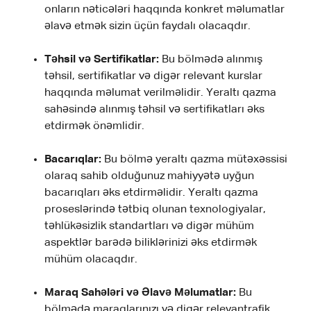
onların nəticələri haqqında konkret məlumatlar
əlavə etmək sizin üçün faydalı olacaqdır.
Təhsil və Sertifikatlar:
Bu bölmədə alınmış
təhsil, sertifikatlar və digər relevant kurslar
haqqında məlumat verilməlidir. Yeraltı qazma
sahəsində alınmış təhsil və sertifikatları əks
etdirmək önəmlidir.
Bacarıqlar:
Bu bölmə yeraltı qazma mütəxəssisi
olaraq sahib olduğunuz mahiyyətə uyğun
bacarıqları əks etdirməlidir. Yeraltı qazma
proseslərində tətbiq olunan texnologiyalar,
təhlükəsizlik standartları və digər mühüm
aspektlər barədə biliklərinizi əks etdirmək
mühüm olacaqdır.
Maraq Sahələri və Əlavə Məlumatlar:
Bu
bölmədə maraqlarınızı və digər relevantrafik