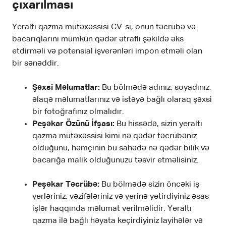
çıxarılması
Yeraltı qazma mütəxəssisi CV-si, onun təcrübə və
bacarıqlarını mümkün qədər ətraflı şəkildə əks
etdirməli və potensial işverənləri impon etməli olan
bir sənəddir.
Şəxsi Məlumatlar:
Bu bölmədə adınız, soyadınız,
əlaqə məlumatlarınız və istəyə bağlı olaraq şəxsi
bir fotoğrafınız olmalıdır.
Peşəkar Özünü İfşası:
Bu hissədə, sizin yeraltı
qazma mütəxəssisi kimi nə qədər təcrübəniz
olduğunu, həmçinin bu sahədə nə qədər bilik və
bacarığa malik olduğunuzu təsvir etməlisiniz.
Peşəkar Təcrübə:
Bu bölmədə sizin öncəki iş
yerləriniz, vəzifələriniz və yerinə yetirdiyiniz əsas
işlər haqqında məlumat verilməlidir. Yeraltı
qazma ilə bağlı həyata keçirdiyiniz layihələr və