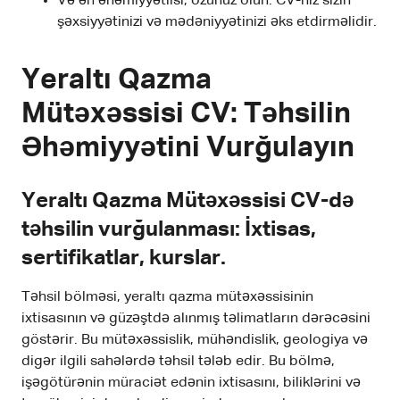
Və ən əhəmiyyətlisi, özünüz olun. CV-niz sizin
şəxsiyyətinizi və mədəniyyətinizi əks etdirməlidir.
Yeraltı Qazma
Mütəxəssisi CV: Təhsilin
Əhəmiyyətini Vurğulayın
Yeraltı Qazma Mütəxəssisi CV-də
təhsilin vurğulanması: İxtisas,
sertifikatlar, kurslar.
Təhsil bölməsi, yeraltı qazma mütəxəssisinin
ixtisasının və güzəştdə alınmış təlimatların dərəcəsini
göstərir. Bu mütəxəssislik, mühəndislik, geologiya və
digər ilgili sahələrdə təhsil tələb edir. Bu bölmə,
işəgötürənin müraciət edənin ixtisasını, biliklərini və