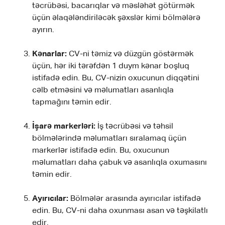
təcrübəsi, bacarıqlar və məsləhət götürmək
üçün əlaqələndiriləcək şəxslər kimi bölmələrə
ayırın.
Kənarlar:
CV-ni təmiz və düzgün göstərmək
üçün, hər iki tərəfdən 1 duym kənar boşluq
istifadə edin. Bu, CV-nizin oxucunun diqqətini
cəlb etməsini və məlumatları asanlıqla
tapmağını təmin edir.
İşarə markerləri:
İş təcrübəsi və təhsil
bölmələrində məlumatları sıralamaq üçün
markerlər istifadə edin. Bu, oxucunun
məlumatları daha çabuk və asanlıqla oxumasını
təmin edir.
Ayırıcılar:
Bölmələr arasında ayırıcılar istifadə
edin. Bu, CV-ni daha oxunması asan və təşkilatlı
edir.