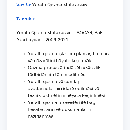
Vəzifə:
Yeraltı Qazma Mütəxəssisi
Təcrübə:
Yeraltı Qazma Mütəxəssisi - SOCAR, Bakı,
Azərbaycan - 2006-2021
Yeraltı qazma işlərinin planlaşdırılması
və nəzarətini həyata keçirmək.
Qazma proseslərində təhlükəsizlik
tədbirlərinin təmin edilməsi.
Yeraltı qazma və sondaj
avadanlıqlarının idarə edilməsi və
texniki xidmətinin həyata keçirilməsi.
Yeraltı qazma prosesləri ilə bağlı
hesabatların və dökümanların
hazırlanması