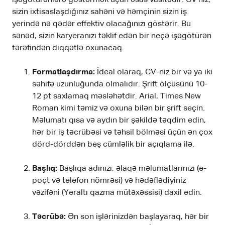
sizin ixtisaslaşdığınız sahəni və həmçinin sizin iş
yerində nə qədər effektiv olacağınızı göstərir. Bu
sənəd, sizin karyeranızı təklif edən bir neçə işəgötürən
tərəfindən diqqətlə oxunacaq.
Formatlaşdırma:
İdeal olaraq, CV-niz bir və ya iki
səhifə uzunluğunda olmalıdır. Şrift ölçüsünü 10-
12 pt saxlamaq məsləhətdir. Arial, Times New
Roman kimi təmiz və oxuna bilən bir şrift seçin.
Məlumatı qısa və aydın bir şəkildə təqdim edin,
hər bir iş təcrübəsi və təhsil bölməsi üçün ən çox
dörd-dörddən beş cümləlik bir açıqlama ilə.
Başlıq:
Başlıqa adınızı, əlaqə məlumatlarınızı (e-
poçt və telefon nömrəsi) və hədəflədiyiniz
vəzifəni (Yeraltı qazma mütəxəssisi) daxil edin.
Təcrübə:
Ən son işlərinizdən başlayaraq, hər bir