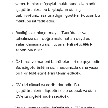
varsa, bunları müşayiət məktubunda izah edin.
İşəgötürənlərə bu boşluqların sizin iş
qabiliyyətinizi azaltmadığını göstərmək üçün bu
məktubu istifadə edin.
Reallığı saxtalaşdırmayın. Təcrübəniz və
təhsilinizə dair doğru məlumatları qeyd edin.
Yalan danışmaq sizin üçün mənfi nəticələrə
səbəb ola bilər.
Öz təhsil və mədəni təcrübələrinizi də qeyd edin.
Bu, işəgötürənlərin sizin haqqınızda daha yaxşı
bir fikir əldə etmələrini təmin edəcək.
CV-nizi xüsusi və cazibədar edin. Bu,
işəgötürənlərin diqqətini cəlb edəcək və sizin
CV-nizi digərlərindən seçəcək.