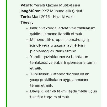
Vəzifə:
Yeraltı Qazma Mütəxəssisi
İşəgötürən:
XYZ Mühəndislik Şirkəti
Tarix:
Mart 2016 - Hazırki Vaxt
Təsvir:
İşlərin vaxtında, effektiv və təhlükəsiz
şəkildə icrasına liderlik etmək.
Mühəndislik qrupu ilə əməkdaşlıq
içində yeraltı qazma layihələrini
planlamaq və idarə etmək.
Yeraltı qazintılarının və təchizatın
təhlükəsiz və etibarlı işləməsinə təmin
etmək.
Təhlükəsizlik standartlarının və ən
yaxşı praktikaların uygulanmasını
təmin etmək.
Dəyişikliklər və təkmilləşdirmələr üçün
təkliflər təqdim etmək.