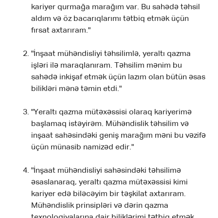
kariyer qurmağa marağım var. Bu sahədə təhsil
aldım və öz bacarıqlarımı tətbiq etmək üçün
fırsat axtarıram."
"İnşaat mühəndisliyi təhsilimlə, yeraltı qazma
işləri ilə maraqlanıram. Təhsilim mənim bu
sahədə inkişaf etmək üçün lazım olan bütün əsas
bilikləri mənə təmin etdi."
"Yeraltı qazma mütəxəssisi olaraq kariyerimə
başlamaq istəyirəm. Mühəndislik təhsilim və
inşaat sahəsindəki geniş marağım məni bu vəzifə
üçün münasib namizəd edir."
"İnşaat mühəndisliyi sahəsindəki təhsilimə
əsaslanaraq, yeraltı qazma mütəxəssisi kimi
kariyer edə biləcəyim bir təşkilat axtarıram.
Mühəndislik prinsipləri və dərin qazma
texnologiyalarına dair biliklərimi tətbiq etmək