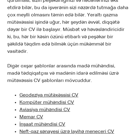
qurulması, sizin peşəkarlığınızı və hədəflərinizi əks
etdirə bilər, bu da işverənin sizi nəzərdə tutmağa daha
çox meylli olmasını təmin edə bilər. Yeraltı qazma
mütəxəssisi işində uğur, hər şeydən əvvəl, diqqətə
dəyər bir CV ilə başlayır. Müsbət və həvəsləndiricidir
ki, bu, hər bir kəsin özünü etibarlı və peşəkar bir
şəkildə təqdim edə bilmək üçün mükəmməl bir
vasitədir.
Digər oxşar şablonlar arasında madə mühəndisi,
madə tədqiqatçısı və madənin idarə edilməsi üzrə
mütəxəssis CV şablonları mövcuddur.
Geodeziya mütəxəssisi CV
Kompüter mühəndisi CV
Aviasiya mühəndisi CV
Memar CV
İnşaat mühəndisi CV
Neft-qaz sənayesi üzrə layihə meneceri CV