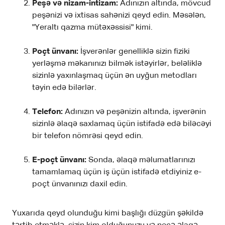
Peşə və nizam-intizam:
Adınızın altında, mövcud
peşənizi və ixtisas sahənizi qeyd edin. Məsələn,
"Yeraltı qazma mütəxəssisi" kimi.
Poçt ünvanı:
İşverənlər genelliklə sizin fiziki
yerləşmə məkanınızı bilmək istəyirlər, beləliklə
sizinlə yaxınlaşmaq üçün ən uyğun metodları
təyin edə bilərlər.
Telefon:
Adınızın və peşənizin altında, işverənin
sizinlə əlaqə saxlamaq üçün istifadə edə biləcəyi
bir telefon nömrəsi qeyd edin.
E-poçt ünvanı:
Sonda, əlaqə məlumatlarınızı
tamamlamaq üçün iş üçün istifadə etdiyiniz e-
poçt ünvanınızı daxil edin.
Yuxarıda qeyd olunduğu kimi başlığı düzgün şəkildə