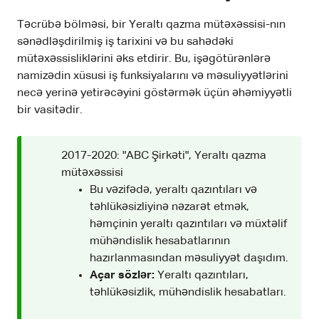
Təcrübə bölməsi, bir Yeraltı qazma mütəxəssisi-nın
sənədləşdirilmiş iş tarixini və bu sahədəki
mütəxəssisliklərini əks etdirir. Bu, işəgötürənlərə
namizədin xüsusi iş funksiyalarını və məsuliyyətlərini
necə yerinə yetirəcəyini göstərmək üçün əhəmiyyətli
bir vasitədir.
2017-2020: "ABC Şirkəti", Yeraltı qazma
mütəxəssisi
Bu vəzifədə, yeraltı qazıntıları və
təhlükəsizliyinə nəzarət etmək,
həmçinin yeraltı qazıntıları və müxtəlif
mühəndislik hesabatlarının
hazırlanmasından məsuliyyət daşıdım.
Açar sözlər:
Yeraltı qazıntıları,
təhlükəsizlik, mühəndislik hesabatları.